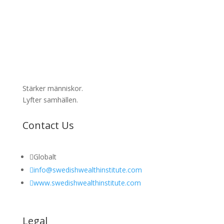
Stärker människor.
Lyfter samhällen.
Contact Us

Globalt

info@swedishwealthinstitute.com

www.swedishwealthinstitute.com
Legal