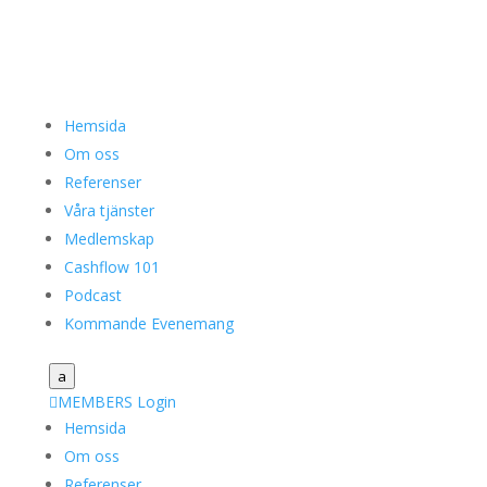
Hemsida
Om oss
Referenser
Våra tjänster
Medlemskap
Cashflow 101
Podcast
Kommande Evenemang
a

MEMBERS Login
Hemsida
Om oss
Referenser