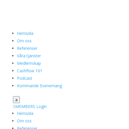
Hemsida
Om oss
Referenser
Våra tjänster
Medlemskap
Cashflow 101
Podcast
Kommande Evenemang
a

MEMBERS Login
Hemsida
Om oss
Referenser