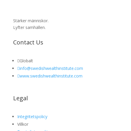
Stärker människor.
Lyfter samhällen.
Contact Us

Globalt

info@swedishwealthinstitute.com

www.swedishwealthinstitute.com
Legal
Integritetspolicy
Villkor