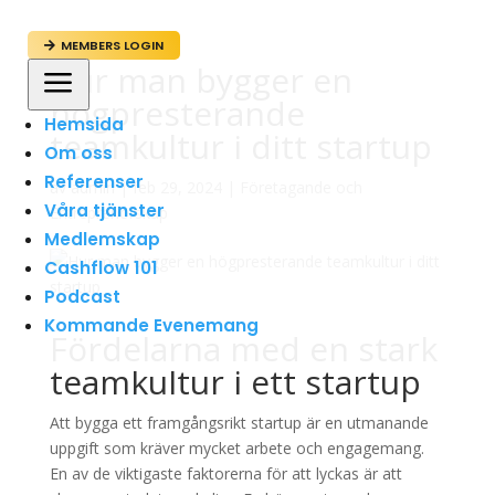
MEMBERS LOGIN

Hur man bygger en
a
högpresterande
Hemsida
teamkultur i ditt startup
Om oss
Referenser
av
admin
|
feb 29, 2024
|
Företagande och
Våra tjänster
Entreprenörskap
Medlemskap
Cashflow 101
Podcast
Kommande Evenemang
Fördelarna med en stark
teamkultur i ett startup
Att bygga ett framgångsrikt startup är en utmanande
uppgift som kräver mycket arbete och engagemang.
En av de viktigaste faktorerna för att lyckas är att