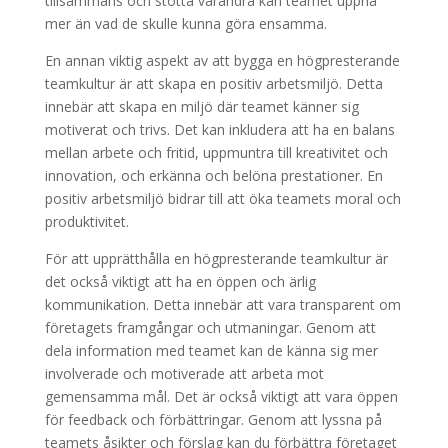
tillsammans och stötta varandra kan teamet uppnå
mer än vad de skulle kunna göra ensamma.
En annan viktig aspekt av att bygga en högpresterande
teamkultur är att skapa en positiv arbetsmiljö. Detta
innebär att skapa en miljö där teamet känner sig
motiverat och trivs. Det kan inkludera att ha en balans
mellan arbete och fritid, uppmuntra till kreativitet och
innovation, och erkänna och belöna prestationer. En
positiv arbetsmiljö bidrar till att öka teamets moral och
produktivitet.
För att upprätthålla en högpresterande teamkultur är
det också viktigt att ha en öppen och ärlig
kommunikation. Detta innebär att vara transparent om
företagets framgångar och utmaningar. Genom att
dela information med teamet kan de känna sig mer
involverade och motiverade att arbeta mot
gemensamma mål. Det är också viktigt att vara öppen
för feedback och förbättringar. Genom att lyssna på
teamets åsikter och förslag kan du förbättra företaget