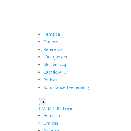
Hemsida
Om oss
Referenser
Våra tjänster
Medlemskap
Cashflow 101
Podcast
Kommande Evenemang
a

MEMBERS Login
Hemsida
Om oss
Referenser