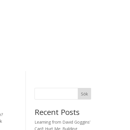
Sök
Recent Posts
n?
sk
Learning from David Goggins’
Can’t Hurt Me: Building