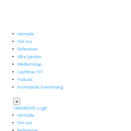
Hemsida
Om oss
Referenser
Våra tjänster
Medlemskap
Cashflow 101
Podcast
Kommande Evenemang
a

MEMBERS Login
Hemsida
Om oss
Referenser