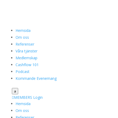
Hemsida
Om oss
Referenser
Våra tjänster
Medlemskap
Cashflow 101
Podcast
Kommande Evenemang
a

MEMBERS Login
Hemsida
Om oss
Referenser