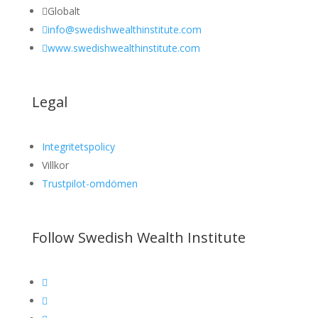

Globalt

info@swedishwealthinstitute.com

www.swedishwealthinstitute.com
Legal
Integritetspolicy
Villkor
Trustpilot-omdömen
Follow Swedish Wealth Institute

