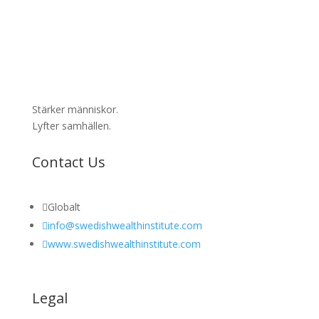
Stärker människor.
Lyfter samhällen.
Contact Us

Globalt

info@swedishwealthinstitute.com

www.swedishwealthinstitute.com
Legal