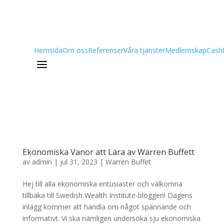
Hemsida
Om oss
Referenser
Våra tjänster
Medlemskap
Cash
a
Ekonomiska Vanor att Lära av Warren Buffett
av
admin
|
jul 31, 2023
|
Warren Buffet
Hej till alla ekonomiska entusiaster och välkomna
tillbaka till Swedish Wealth Institute-bloggen! Dagens
inlägg kommer att handla om något spännande och
informativt. Vi ska nämligen undersöka sju ekonomiska