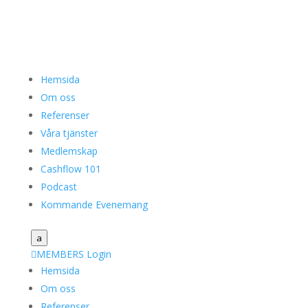
Hemsida
Om oss
Referenser
Våra tjänster
Medlemskap
Cashflow 101
Podcast
Kommande Evenemang
a

MEMBERS Login
Hemsida
Om oss
Referenser