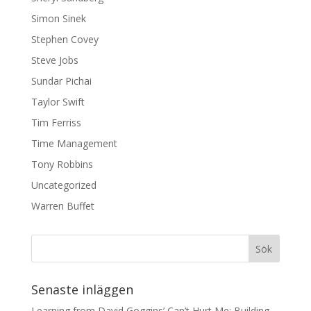
Simon Sinek
Stephen Covey
Steve Jobs
Sundar Pichai
Taylor Swift
Tim Ferriss
Time Management
Tony Robbins
Uncategorized
Warren Buffet
Senaste inläggen
Learning from David Goggins’ Can’t Hurt Me: Building