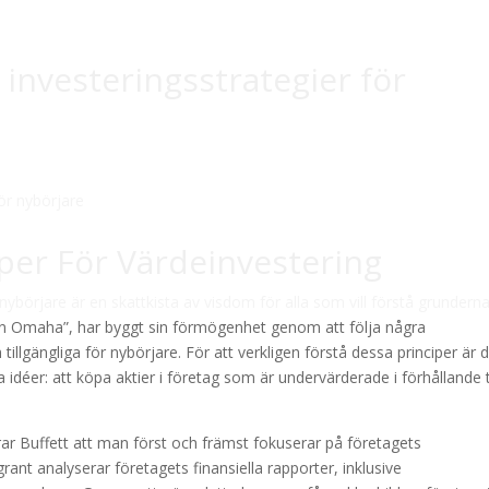
 investeringsstrategier för
per För Värdeinvestering
nybörjare är en skattkista av visdom för alla som vill förstå grunderna
från Omaha”, har byggt sin förmögenhet genom att följa några
illgängliga för nybörjare. För att verkligen förstå dessa principer är 
 idéer: att köpa aktier i företag som är undervärderade i förhållande ti
ar Buffett att man först och främst fokuserar på företagets
nt analyserar företagets finansiella rapporter, inklusive