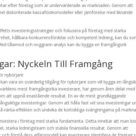
n letar efter företag som är undervärderade av marknaden. Genom att
pel diskonterade kassaflödesmodeller eller jämförelse med liknande
fetts investeringsstrategier och fokusera på företag med starka
mhet, hållbara konkurrensfördelar och kompetent ledning, kan du s
. Med tålamod och noggrann analys kan du bygga en framgångsrik
ngar: Nyckeln Till Framgång
 kan vara en ovärderlig tillgång för nybörjare som vill bygga en långsik
v världens mest framgångsrika investerare, har genom åren delat med 
onom att uppnå enastående resultat. En av de mest grundläggande
 långsiktiga investeringar. Genom att hålla fast vid sina investeringar u
-på-ränta-effekten och undvika de kortsiktiga svängningarna på markn
t investera i företag med starka fundamenta. Detta innebär att man bö
el, starka ledningsteam och stabila finansiella resultat. Genom att
 och förstå dess affärsmodell kan investerare identifiera de företag