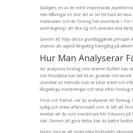
Slutligen, en av de mest inspirerande aspekterna 
Han tillbringar en stor del av sin tid med att läs
marknaden och de företag han investerar i. För ny
ansträngning i att lära sig och utveckla sina fär
Genom att följa dessa grundläggande principer ka
chanser att uppnå långsiktig framgång på aktie
Hur Man Analyserar F
Att analysera företag som Warren Buffett kan 
och förståelse kan det bli en givande och lärori
utvecklat en metodik som är både enkel och effekt
långsiktiga investeringar och letar efter företag
Först och främst, när du analyserar ett företag, 
tydlig och enkel affärsmodell som är lätt att fö
innebär att du som investerare bör fokusera på 
sätt. Genom att göra detta, kan du bättre bedöma
Nästa steg är att undersöka företagets ekonomiska