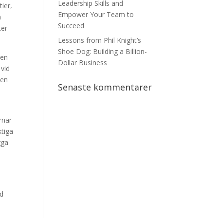
Leadership Skills and
tier,
Empower Your Team to
n
Succeed
ter
Lessons from Phil Knight’s
Shoe Dog: Building a Billion-
den
Dollar Business
 vid
Men
Senaste kommentarer
rnar
ktiga
gga
ed