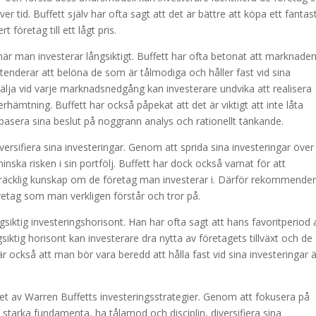
r tid. Buffett själv har ofta sagt att det är bättre att köpa ett fantast
t företag till ett lågt pris.
n när man investerar långsiktigt. Buffett har ofta betonat att marknade
t tenderar att belöna de som är tålmodiga och håller fast vid sina
sälja vid varje marknadsnedgång kan investerare undvika att realisera
rhämtning. Buffett har också påpekat att det är viktigt att inte låta
et basera sina beslut på noggrann analys och rationellt tänkande.
iversifiera sina investeringar. Genom att sprida sina investeringar över
inska risken i sin portfölj. Buffett har dock också varnat för att
 tillräcklig kunskap om de företag man investerar i. Därför rekommende
retag som man verkligen förstår och tror på.
gsiktig investeringshorisont. Han har ofta sagt att hans favoritperiod 
ngsiktig horisont kan investerare dra nytta av företagets tillväxt och de
r också att man bör vara beredd att hålla fast vid sina investeringar 
t av Warren Buffetts investeringsstrategier. Genom att fokusera på
d starka fundamenta, ha tålamod och disciplin, diversifiera sina