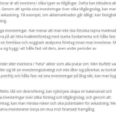
nar är att investera i olika typer av tillgångar. Detta kan inkludera ak
r. Genom att sprida sina investeringar över olika tillgångsslag, kan ma
r avkastning. Till exempel, om aktiemarknaden går dåligt, kan fastighe
ning.
ktiga investeringar. Han menar att man inte ska försöka tajma markna
era på att hitta kvalitetsföretag med starka fundamenta och hålla fast
 sin hemläxa och noggrant analysera företag innan man investerar. 
 sig trygg i att hålla fast vid dem, även under perioder av
ender eller investera i ”heta” aktier som alla pratar om. Men Buffett va
r sig till sin investeringsstrategi och inte låter sig påverkas av kortsi
ortfölj och hålla fast vid sina investeringar på lång sikt, kan man by
etts råd om diversifiering, kan nybörjare skapa en balanserad och
a investeringar över olika företag och tillgångsslag, och genom att
sföretag, kan man minska risken och öka potentialen för avkastning. M
arna investeraren börja sin resa mot finansiell framgång.