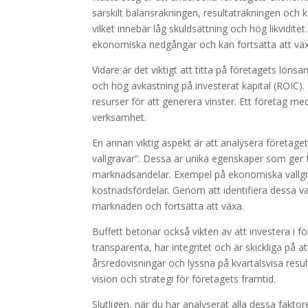
särskilt balansräkningen, resultaträkningen och 
vilket innebär låg skuldsättning och hög likvidit
ekonomiska nedgångar och kan fortsätta att väx
Vidare är det viktigt att titta på företagets lön
och hög avkastning på investerat kapital (ROIC). 
resurser för att generera vinster. Ett företag m
verksamhet.
En annan viktig aspekt är att analysera företage
vallgravar”. Dessa är unika egenskaper som ger
marknadsandelar. Exempel på ekonomiska vallgra
kostnadsfördelar. Genom att identifiera dessa va
marknaden och fortsätta att växa.
Buffett betonar också vikten av att investera i 
transparenta, har integritet och är skickliga på a
årsredovisningar och lyssna på kvartalsvisa resu
vision och strategi för företagets framtid.
Slutligen, när du har analyserat alla dessa faktorer,