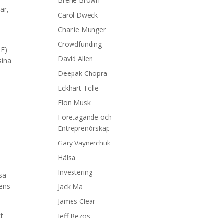
Brene Brown
ar,
Carol Dweck
Charlie Munger
Crowdfunding
OE)
David Allen
sina
Deepak Chopra
Eckhart Tolle
Elon Musk
Företagande och
Entreprenörskap
å
Gary Vaynerchuk
Hälsa
Investering
äsa
gens
Jack Ma
James Clear
tt
Jeff Bezos