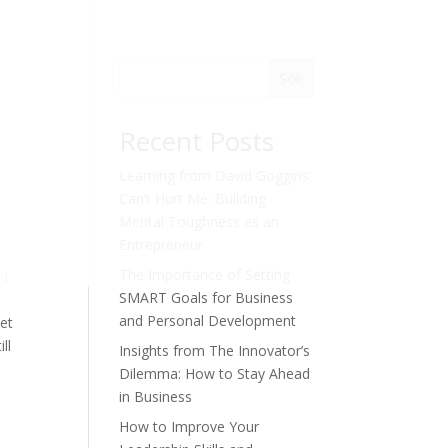
Sök
Recent Posts
Learning from David Goggins’
Can’t Hurt Me: Building
Mental Toughness as an
Entrepreneur
The Importance of Setting
 i
SMART Goals for Business
and Personal Development
det
ll
Insights from The Innovator’s
Dilemma: How to Stay Ahead
in Business
How to Improve Your