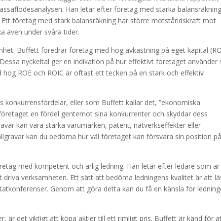
kassaflödesanalysen. Han letar efter företag med starka balansräkning
et. Ett företag med stark balansräkning har större motståndskraft mot
a även under svåra tider.
samhet. Buffett föredrar företag med hög avkastning på eget kapital (R
Dessa nyckeltal ger en indikation på hur effektivt företaget använder 
ed hög ROE och ROIC är oftast ett tecken på en stark och effektiv
ts konkurrensfördelar, eller som Buffett kallar det, ”ekonomiska
 företaget en fördel gentemot sina konkurrenter och skyddar dess
var kan vara starka varumärken, patent, nätverkseffekter eller
llgravar kan du bedöma hur väl företaget kan försvara sin position p
företag med kompetent och ärlig ledning. Han letar efter ledare som är
tt driva verksamheten. Ett sätt att bedöma ledningens kvalitet är att l
ltatkonferenser. Genom att göra detta kan du få en känsla för lednin
 är det viktigt att köpa aktier till ett rimligt pris. Buffett är känd för a