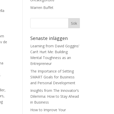
Warren Buffet
lla
nom
Senaste inläggen
av de
Learning from David Goggins’
Can’t Hurt Me: Building
Mental Toughness as an
ina
Entrepreneur
The Importance of Setting
.
SMART Goals for Business
and Personal Development
ler,
Insights from The Innovator’s
rs,
Dilemma: How to Stay Ahead
ag
in Business
How to Improve Your