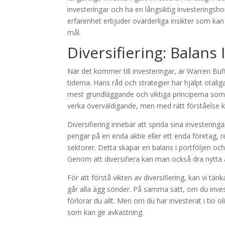
investeringar och ha en långsiktig investerings
erfarenhet erbjuder ovärderliga insikter som kan
mål.
Diversifiering: Balans 
När det kommer till investeringar, är Warren B
tiderna. Hans råd och strategier har hjälpt otal
mest grundläggande och viktiga principerna som B
verka överväldigande, men med rätt förståelse ka
Diversifiering innebär att sprida sina investeringar
pengar på en enda aktie eller ett enda företag, 
sektorer. Detta skapar en balans i portföljen och
Genom att diversifiera kan man också dra nytta av
För att förstå vikten av diversifiering, kan vi tä
går alla ägg sönder. På samma sätt, om du invest
förlorar du allt. Men om du har investerat i tio 
som kan ge avkastning.