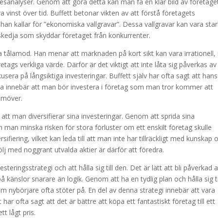
desanalyser. Genom att göra detta kan man få en klar bild av företage
inst över tid. Buffett betonar vikten av att förstå företagets
 han kallar för ”ekonomiska vallgravar”. Dessa vallgravar kan vara sta
onskedja som skyddar företaget från konkurrenter.
t ha tålamod. Han menar att marknaden på kort sikt kan vara irrationell
retags verkliga värde. Därför är det viktigt att inte låta sig påverkas av
usera på långsiktiga investeringar. Buffett själv har ofta sagt att hans
 Detta innebär att man bör investera i företag som man tror kommer att
amöver.
 att man diversifierar sina investeringar. Genom att sprida sina
n man minska risken för stora förluster om ett enskilt företag skulle
sifiering, vilket kan leda till att man inte har tillräckligt med kunskap
lj med noggrant utvalda aktier är därför att föredra.
steringsstrategi och att hålla sig till den. Det är lätt att bli påverkad 
känslor snarare än logik. Genom att ha en tydlig plan och hålla sig ti
 nybörjare ofta stöter på. En del av denna strategi innebär att vara
 har ofta sagt att det är bättre att köpa ett fantastiskt företag till ett
tt lågt pris.