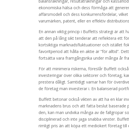
balansräkningar, resultaträkningar och kassaflö
ekonomiska hälsa och dess förmåga att generera v
affärsmodell och dess konkurrensfördelar, vilket
varumärken, patent, eller en effektiv distributi
En annan viktig princip i Buffetts strategi är at
att den på lång sikt tenderar att reflektera ett fö
kortsiktiga marknadsfluktuationer och istället fok
favoritperiod att hålla en aktie är ”för alltid”.
fortsätta vara framgångsrika under många år fr
För att minimera riskerna, föreslår Buffett också
investeringar över olika sektorer och företag, ka
prestera dåligt. Samtidigt varnar han för överdiver
de företag man investerar i. En balanserad portfö
Buffett betonar också vikten av att ha en klar inve
marknadens brus och att fatta beslut baserade på 
den, kan man undvika många av de fallgropar som
disciplinerad och inte jaga snabba vinster. Buffett
rimligt pris än att köpa ett mediokert företag till e