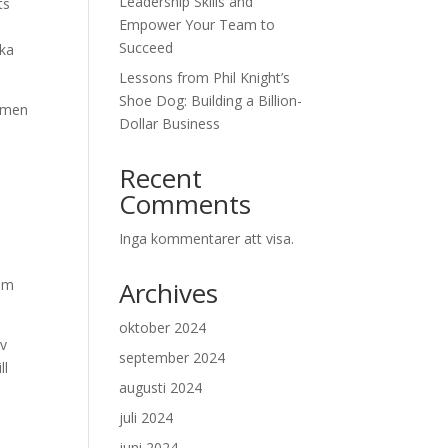
Leadership Skills and
ts
Empower Your Team to
Succeed
rka
Lessons from Phil Knight’s
Shoe Dog: Building a Billion-
, men
Dollar Business
Recent
Comments
Inga kommentarer att visa.
 om
Archives
oktober 2024
av
september 2024
ll
augusti 2024
juli 2024
juni 2024