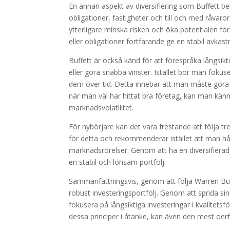
En annan aspekt av diversifiering som Buffett beto
obligationer, fastigheter och till och med råvaro
ytterligare minska risken och öka potentialen fö
eller obligationer fortfarande ge en stabil avkast
Buffett är också känd för att förespråka långsi
eller göra snabba vinster. Istället bör man fokus
dem över tid. Detta innebär att man måste göra
när man väl har hittat bra företag, kan man känna
marknadsvolatilitet.
För nybörjare kan det vara frestande att följa tr
för detta och rekommenderar istället att man hålle
marknadsrörelser. Genom att ha en diversifierad p
en stabil och lönsam portfölj.
Sammanfattningsvis, genom att följa Warren Buff
robust investeringsportfölj. Genom att sprida sin
fokusera på långsiktiga investeringar i kvalitet
dessa principer i åtanke, kan även den mest oerf