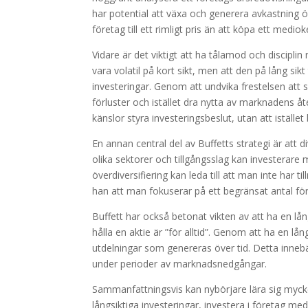
har potential att växa och generera avkastning öve
företag till ett rimligt pris än att köpa ett medioker
Vidare är det viktigt att ha tålamod och discipli
vara volatil på kort sikt, men att den på lång sik
investeringar. Genom att undvika frestelsen att 
förluster och istället dra nytta av marknadens åte
känslor styra investeringsbeslut, utan att iställ
En annan central del av Buffetts strategi är att d
olika sektorer och tillgångsslag kan investerare m
överdiversifiering kan leda till att man inte har
han att man fokuserar på ett begränsat antal fö
Buffett har också betonat vikten av att ha en lån
hålla en aktie är ”för alltid”. Genom att ha en lå
utdelningar som genereras över tid. Detta innebä
under perioder av marknadsnedgångar.
Sammanfattningsvis kan nybörjare lära sig mycke
långsiktiga investeringar, investera i företag me