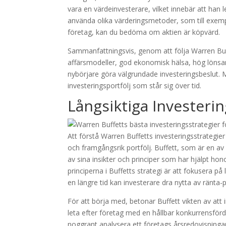
vara en värdeinvesterare, vilket innebär att ha
använda olika värderingsmetoder, som till exem
företag, kan du bedöma om aktien är köpvärd.
Sammanfattningsvis, genom att följa Warren Buf
affärsmodeller, god ekonomisk hälsa, hög lönsa
nybörjare göra välgrundade investeringsbeslut
investeringsportfölj som står sig över tid.
Långsiktiga Investeri
Att förstå Warren Buffetts investeringsstrategier
och framgångsrik portfölj. Buffett, som är en a
av sina insikter och principer som har hjälpt h
principerna i Buffetts strategi är att fokusera på
en längre tid kan investerare dra nytta av ränta
För att börja med, betonar Buffett vikten av at
leta efter företag med en hållbar konkurrensförd
noggrant analysera ett företags årsredovisningar