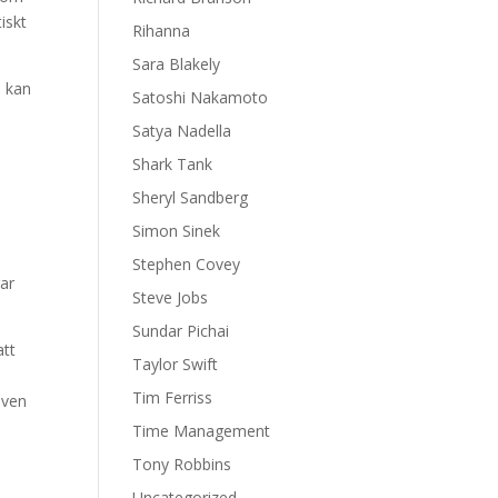
iskt
Rihanna
Sara Blakely
n kan
Satoshi Nakamoto
Satya Nadella
Shark Tank
Sheryl Sandberg
Simon Sinek
Stephen Covey
rar
Steve Jobs
Sundar Pichai
att
Taylor Swift
Tim Ferriss
även
Time Management
Tony Robbins
Uncategorized