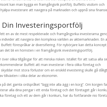
horisont kan man bygga en framgångsrik portfölj. Buffetts visdom och
 hjälpa investerare att navigera på marknaden och uppnå sina finansie
I Din Investeringsportfölj
uffett en av de mest respekterade och framgångsrika investerarna ge
iga individer att navigera den komplexa världen av aktiemarknaden. En 
uffett förespråkar är diversifiering. För nybörjare kan detta koncept
n det bli en hörnsten i en framgångsrik investeringsportfölj.
 över olika tillgångar för att minska risken. Istället för att satsa alla s
rekommenderar Buffett att man investerar i flera olika företag och
 skyddar mot stora förluster om en enskild investering skulle gå dåligt
 tillväxten i olika delar av ekonomin.
nka på det gamla ordspråket ”lägg inte alla ägg i en korg”. Om korgen fal
erar alla dina pengar i ett enda företag och det företaget går i konku
olika företag och ett av dem går i konkurs, har du fortfarande nio föret