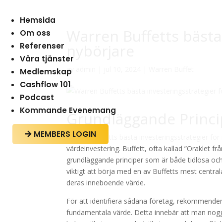
Hemsida
Warren Buffetts bästa
Om oss
Referenser
nybörjare
Våra tjänster
av
admin
|
jul 10, 2024
|
Warren Buffet
Medlemskap
Cashflow 101
Podcast
Kommande Evenemang
Grundläggande Princi
MEMBERS LOGIN

Warren Buffetts bästa investeringsstrategier för 
värdeinvestering. Buffett, ofta kallad ”Oraklet 
grundläggande principer som är både tidlösa och t
viktigt att börja med en av Buffetts mest centrala
deras inneboende värde.
För att identifiera sådana företag, rekommender
fundamentala värde. Detta innebär att man noggra