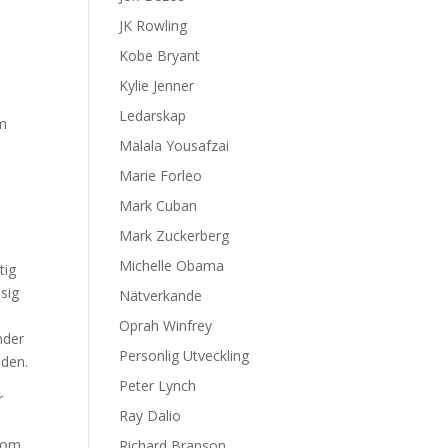
JK Rowling
Kobe Bryant
Kylie Jenner
Ledarskap
om
Malala Yousafzai
Marie Forleo
Mark Cuban
Mark Zuckerberg
Michelle Obama
tig
sig
Nätverkande
Oprah Winfrey
nder
Personlig Utveckling
aden.
Peter Lynch
r
Ray Dalio
 som
Richard Branson