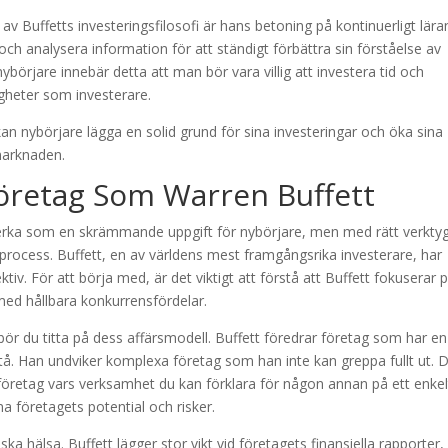
av Buffetts investeringsfilosofi är hans betoning på kontinuerligt lära
a och analysera information för att ständigt förbättra sin förståelse av
börjare innebär detta att man bör vara villig att investera tid och
digheter som investerare.
n nybörjare lägga en solid grund för sina investeringar och öka sina
marknaden.
öretag Som Warren Buffett
verka som en skrämmande uppgift för nybörjare, men med rätt verkty
k process. Buffett, en av världens mest framgångsrika investerare, har
iv. För att börja med, är det viktigt att förstå att Buffett fokuserar 
 med hållbara konkurrensfördelar.
bör du titta på dess affärsmodell. Buffett föredrar företag som har en
rstå. Han undviker komplexa företag som han inte kan greppa fullt ut. 
företag vars verksamhet du kan förklara för någon annan på ett enkel
 företagets potential och risker.
 hälsa. Buffett lägger stor vikt vid företagets finansiella rapporter,