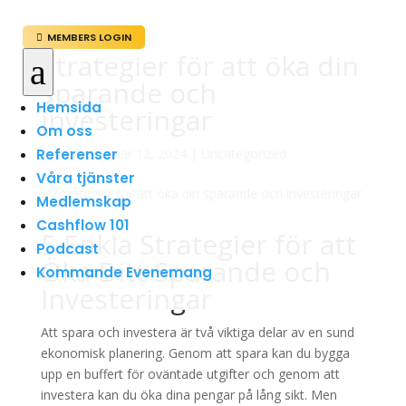
MEMBERS LOGIN

Strategier för att öka din
a
sparande och
Hemsida
investeringar
Om oss
Referenser
av
admin
|
mar 12, 2024
|
Uncategorized
Våra tjänster
Medlemskap
Cashflow 101
5 Enkla Strategier för att
Podcast
Öka Ditt Sparande och
Kommande Evenemang
Investeringar
Att spara och investera är två viktiga delar av en sund
ekonomisk planering. Genom att spara kan du bygga
upp en buffert för oväntade utgifter och genom att
investera kan du öka dina pengar på lång sikt. Men