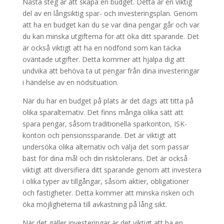
Nästa steg är att skapa en budget. Detta är en viktig
del av en långsiktig spar- och investeringsplan. Genom
att ha en budget kan du se var dina pengar går och var
du kan minska utgifterna för att öka ditt sparande. Det
är också viktigt att ha en nödfond som kan täcka
oväntade utgifter. Detta kommer att hjälpa dig att
undvika att behöva ta ut pengar från dina investeringar
i händelse av en nödsituation.
När du har en budget på plats är det dags att titta på
olika sparalternativ. Det finns många olika sätt att
spara pengar, såsom traditionella sparkonton, ISK-
konton och pensionssparande. Det är viktigt att
undersöka olika alternativ och välja det som passar
bäst för dina mål och din risktolerans. Det är också
viktigt att diversifiera ditt sparande genom att investera
i olika typer av tillgångar, såsom aktier, obligationer
och fastigheter. Detta kommer att minska risken och
öka möjligheterna till avkastning på lång sikt.
När det gäller investeringar är det viktigt att ha en