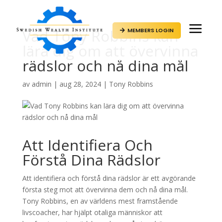
a
Vad Tony Robbins kan
MEMBERS LOGIN

lära dig om att övervinna
rädslor och nå dina mål
av
admin
|
aug 28, 2024
|
Tony Robbins
Att Identifiera Och
Förstå Dina Rädslor
Att identifiera och förstå dina rädslor är ett avgörande
första steg mot att övervinna dem och nå dina mål.
Tony Robbins, en av världens mest framstående
livscoacher, har hjälpt otaliga människor att