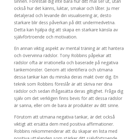
sinnen. Föreställ dig inte bara hur ditt mål ser ut, utan
också hur det känns, luktar, smakar och låter. Ju mer
detaljerad och levande din visualisering är, desto
starkare blir dess påverkan på ditt undermedvetna.
Detta kan hjälpa dig att skapa en starkare känsla av
självförtroende och motivation.
En annan viktig aspekt av mental träning är att hantera
och övervinna rädslor. Tony Robbins påpekar att
rädslor ofta är irrationella och baserade på negativa
tankemönster. Genom att identifiera och utmana
dessa tankar kan du minska deras makt över dig. En
teknik som Robbins föreslår är att skriva ner dina
rädslor och sedan ifrågasätta deras giltighet. Fråga dig
själv om det verkligen finns bevis för att dessa rädslor
är sanna, eller om de bara är produkter av ditt sinne.
Förutom att utmana negativa tankar, är det också
viktigt att ersätta dem med positiva affirmationer.
Robbins rekommenderar att du skapar en lista med
positiva uttalanden som stärker ditt självförtroende