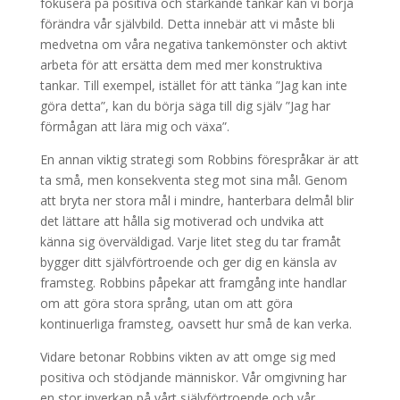
fokusera på positiva och stärkande tankar kan vi börja
förändra vår självbild. Detta innebär att vi måste bli
medvetna om våra negativa tankemönster och aktivt
arbeta för att ersätta dem med mer konstruktiva
tankar. Till exempel, istället för att tänka ”Jag kan inte
göra detta”, kan du börja säga till dig själv ”Jag har
förmågan att lära mig och växa”.
En annan viktig strategi som Robbins förespråkar är att
ta små, men konsekventa steg mot sina mål. Genom
att bryta ner stora mål i mindre, hanterbara delmål blir
det lättare att hålla sig motiverad och undvika att
känna sig överväldigad. Varje litet steg du tar framåt
bygger ditt självförtroende och ger dig en känsla av
framsteg. Robbins påpekar att framgång inte handlar
om att göra stora språng, utan om att göra
kontinuerliga framsteg, oavsett hur små de kan verka.
Vidare betonar Robbins vikten av att omge sig med
positiva och stödjande människor. Vår omgivning har
en stor inverkan på vårt självförtroende och vår