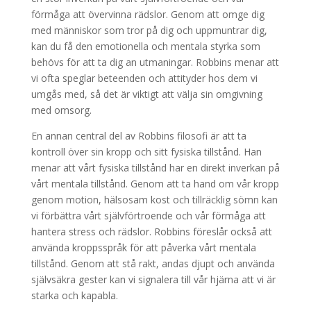
förmåga att övervinna rädslor. Genom att omge dig
med människor som tror på dig och uppmuntrar dig,
kan du få den emotionella och mentala styrka som
behövs för att ta dig an utmaningar. Robbins menar att
vi ofta speglar beteenden och attityder hos dem vi
umgås med, så det är viktigt att välja sin omgivning
med omsorg.
En annan central del av Robbins filosofi är att ta
kontroll över sin kropp och sitt fysiska tillstånd. Han
menar att vårt fysiska tillstånd har en direkt inverkan på
vårt mentala tillstånd. Genom att ta hand om vår kropp
genom motion, hälsosam kost och tillräcklig sömn kan
vi förbättra vårt självförtroende och vår förmåga att
hantera stress och rädslor. Robbins föreslår också att
använda kroppsspråk för att påverka vårt mentala
tillstånd. Genom att stå rakt, andas djupt och använda
självsäkra gester kan vi signalera till vår hjärna att vi är
starka och kapabla.