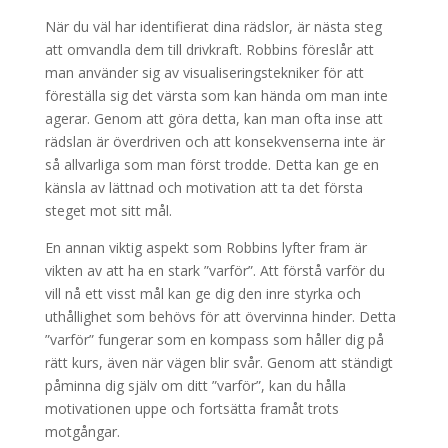
När du väl har identifierat dina rädslor, är nästa steg
att omvandla dem till drivkraft. Robbins föreslår att
man använder sig av visualiseringstekniker för att
föreställa sig det värsta som kan hända om man inte
agerar. Genom att göra detta, kan man ofta inse att
rädslan är överdriven och att konsekvenserna inte är
så allvarliga som man först trodde. Detta kan ge en
känsla av lättnad och motivation att ta det första
steget mot sitt mål.
En annan viktig aspekt som Robbins lyfter fram är
vikten av att ha en stark ”varför”. Att förstå varför du
vill nå ett visst mål kan ge dig den inre styrka och
uthållighet som behövs för att övervinna hinder. Detta
”varför” fungerar som en kompass som håller dig på
rätt kurs, även när vägen blir svår. Genom att ständigt
påminna dig själv om ditt ”varför”, kan du hålla
motivationen uppe och fortsätta framåt trots
motgångar.