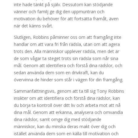
inte hade tänkt på själv. Dessutom kan stödjande
vänner och familj ge dig den uppmuntran och
motivation du behöver för att fortsätta framåt, även
när det känns svårt.
Slutligen, Robbins påminner oss om att framgång inte
handlar om att vara fri från rädsla, utan om att agera
trots den. Alla människor upplever rädsla, men det är
de som vågar ta steget trots sin rädsla som når sina
mål. Genom att identifiera och förstå dina rädslor, och
sedan använda dem som en drivkraft, kan du
övervinna de hinder som står i vägen för din framgång.
Sammanfattningsvis, genom att ta till sig Tony Robbins
insikter om att identifiera och förstå dina rädslor, kan
du börja ta kontroll över ditt liv och arbeta mot att nå
dina mål. Genom att erkänna, analysera och omvandla
dina rädslor, samt omge dig med stödjande
människor, kan du minska deras makt över dig och
istället använda dem som en källa till motivation och