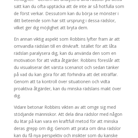
sätt kan du ofta upptäcka att de inte är så hotfulla som
de först verkar. Dessutom kan du börja se mönster i
ditt beteende som har sitt ursprung i dessa rädslor,
vilket ger dig möjlighet att bryta dem.
En annan viktig aspekt som Robbins lyfter fram är att
omvandla rädslan till en drivkraft. Istället för att låta
rädslan paralysera dig, kan du använda den som en
motivation för att vidta åtgärder. Robbins föreslår att
du visualiserar det värsta scenariot och sedan tänker
på vad du kan göra för att förhindra att det inträffar.
Genom att ta kontroll över situationen och vidta
proaktiva åtgärder, kan du minska rädslans makt över
dig.
Vidare betonar Robbins vikten av att omge sig med
stödjande människor. Att dela dina rädslor med någon
du litar på kan vara en kraftfull metod för att minska
deras grepp om dig. Genom att prata om dina rädslor
kan du få nya perspektiv och insikter som du kanske