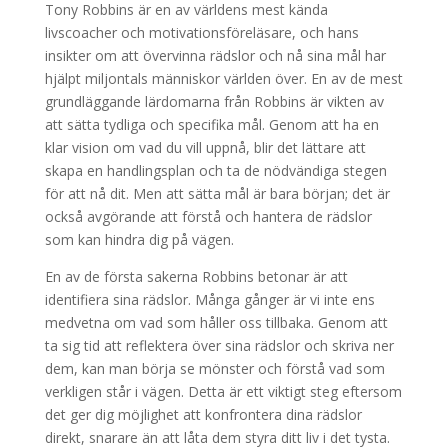
Tony Robbins är en av världens mest kända
livscoacher och motivationsföreläsare, och hans
insikter om att övervinna rädslor och nå sina mål har
hjälpt miljontals människor världen över. En av de mest
grundläggande lärdomarna från Robbins är vikten av
att sätta tydliga och specifika mål. Genom att ha en
klar vision om vad du vill uppnå, blir det lättare att
skapa en handlingsplan och ta de nödvändiga stegen
för att nå dit. Men att sätta mål är bara början; det är
också avgörande att förstå och hantera de rädslor
som kan hindra dig på vägen.
En av de första sakerna Robbins betonar är att
identifiera sina rädslor. Många gånger är vi inte ens
medvetna om vad som håller oss tillbaka. Genom att
ta sig tid att reflektera över sina rädslor och skriva ner
dem, kan man börja se mönster och förstå vad som
verkligen står i vägen. Detta är ett viktigt steg eftersom
det ger dig möjlighet att konfrontera dina rädslor
direkt, snarare än att låta dem styra ditt liv i det tysta.