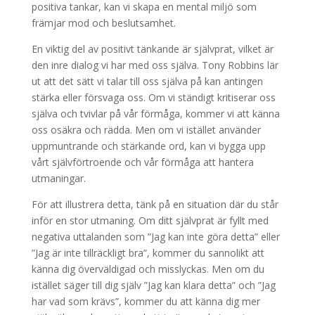
positiva tankar, kan vi skapa en mental miljö som
främjar mod och beslutsamhet.
En viktig del av positivt tänkande är självprat, vilket är
den inre dialog vi har med oss själva. Tony Robbins lär
ut att det sätt vi talar till oss själva på kan antingen
stärka eller försvaga oss. Om vi ständigt kritiserar oss
själva och tvivlar på vår förmåga, kommer vi att känna
oss osäkra och rädda. Men om vi istället använder
uppmuntrande och stärkande ord, kan vi bygga upp
vårt självförtroende och vår förmåga att hantera
utmaningar.
För att illustrera detta, tänk på en situation där du står
inför en stor utmaning. Om ditt självprat är fyllt med
negativa uttalanden som ”Jag kan inte göra detta” eller
”Jag är inte tillräckligt bra”, kommer du sannolikt att
känna dig överväldigad och misslyckas. Men om du
istället säger till dig själv ”Jag kan klara detta” och ”Jag
har vad som krävs”, kommer du att känna dig mer