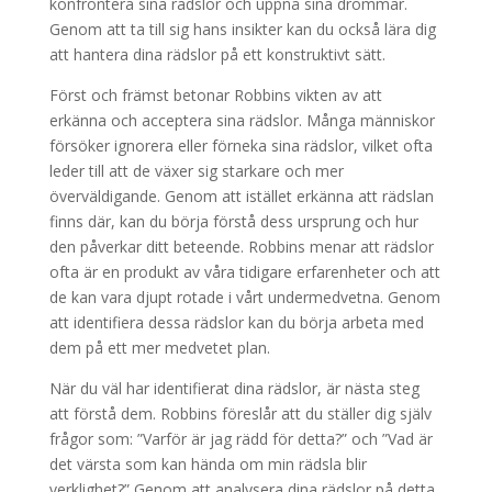
konfrontera sina rädslor och uppnå sina drömmar.
Genom att ta till sig hans insikter kan du också lära dig
att hantera dina rädslor på ett konstruktivt sätt.
Först och främst betonar Robbins vikten av att
erkänna och acceptera sina rädslor. Många människor
försöker ignorera eller förneka sina rädslor, vilket ofta
leder till att de växer sig starkare och mer
överväldigande. Genom att istället erkänna att rädslan
finns där, kan du börja förstå dess ursprung och hur
den påverkar ditt beteende. Robbins menar att rädslor
ofta är en produkt av våra tidigare erfarenheter och att
de kan vara djupt rotade i vårt undermedvetna. Genom
att identifiera dessa rädslor kan du börja arbeta med
dem på ett mer medvetet plan.
När du väl har identifierat dina rädslor, är nästa steg
att förstå dem. Robbins föreslår att du ställer dig själv
frågor som: ”Varför är jag rädd för detta?” och ”Vad är
det värsta som kan hända om min rädsla blir
verklighet?” Genom att analysera dina rädslor på detta