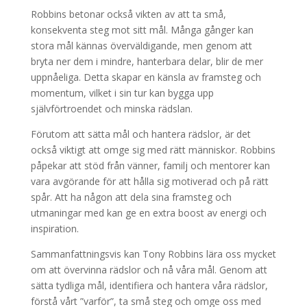
Robbins betonar också vikten av att ta små,
konsekventa steg mot sitt mål. Många gånger kan
stora mål kännas överväldigande, men genom att
bryta ner dem i mindre, hanterbara delar, blir de mer
uppnåeliga. Detta skapar en känsla av framsteg och
momentum, vilket i sin tur kan bygga upp
självförtroendet och minska rädslan.
Förutom att sätta mål och hantera rädslor, är det
också viktigt att omge sig med rätt människor. Robbins
påpekar att stöd från vänner, familj och mentorer kan
vara avgörande för att hålla sig motiverad och på rätt
spår. Att ha någon att dela sina framsteg och
utmaningar med kan ge en extra boost av energi och
inspiration.
Sammanfattningsvis kan Tony Robbins lära oss mycket
om att övervinna rädslor och nå våra mål. Genom att
sätta tydliga mål, identifiera och hantera våra rädslor,
förstå vårt ”varför”, ta små steg och omge oss med