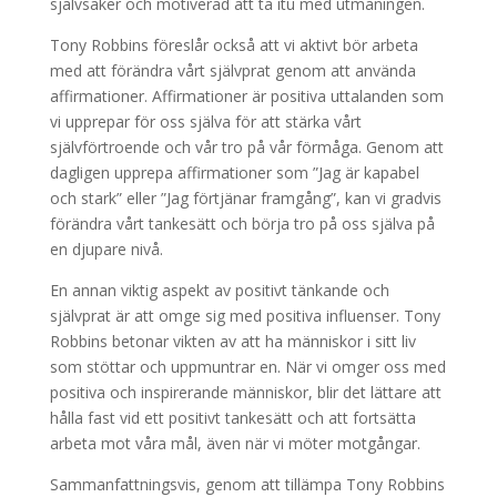
självsäker och motiverad att ta itu med utmaningen.
Tony Robbins föreslår också att vi aktivt bör arbeta
med att förändra vårt självprat genom att använda
affirmationer. Affirmationer är positiva uttalanden som
vi upprepar för oss själva för att stärka vårt
självförtroende och vår tro på vår förmåga. Genom att
dagligen upprepa affirmationer som ”Jag är kapabel
och stark” eller ”Jag förtjänar framgång”, kan vi gradvis
förändra vårt tankesätt och börja tro på oss själva på
en djupare nivå.
En annan viktig aspekt av positivt tänkande och
självprat är att omge sig med positiva influenser. Tony
Robbins betonar vikten av att ha människor i sitt liv
som stöttar och uppmuntrar en. När vi omger oss med
positiva och inspirerande människor, blir det lättare att
hålla fast vid ett positivt tankesätt och att fortsätta
arbeta mot våra mål, även när vi möter motgångar.
Sammanfattningsvis, genom att tillämpa Tony Robbins