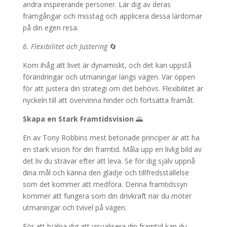
andra inspirerande personer. Lär dig av deras
framgångar och misstag och applicera dessa lärdomar
på din egen resa.
6. Flexibilitet och Justering
🔄
Kom ihåg att livet är dynamiskt, och det kan uppstå
förändringar och utmaningar längs vägen. Var öppen
för att justera din strategi om det behövs. Flexibilitet är
nyckeln till att övervinna hinder och fortsätta framåt.
Skapa en Stark Framtidsvision
🌄
En av Tony Robbins mest betonade principer är att ha
en stark vision för din framtid. Måla upp en livlig bild av
det liv du strävar efter att leva. Se för dig själv uppnå
dina mål och känna den glädje och tillfredsställelse
som det kommer att medföra. Denna framtidssyn
kommer att fungera som din drivkraft när du möter
utmaningar och tvivel på vägen.
För att hjälpa dig att visualisera din framtid kan du