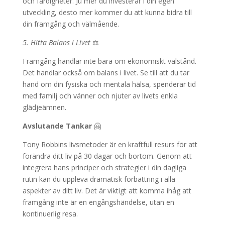
och färdigheter. Ju mer du investerar i din egen
utveckling, desto mer kommer du att kunna bidra till
din framgång och välmående.
5. Hitta Balans i Livet
⚖️
Framgång handlar inte bara om ekonomiskt välstånd.
Det handlar också om balans i livet. Se till att du tar
hand om din fysiska och mentala hälsa, spenderar tid
med familj och vänner och njuter av livets enkla
glädjeämnen.
Avslutande Tankar
🤗
Tony Robbins livsmetoder är en kraftfull resurs för att
förändra ditt liv på 30 dagar och bortom. Genom att
integrera hans principer och strategier i din dagliga
rutin kan du uppleva dramatisk förbättring i alla
aspekter av ditt liv. Det är viktigt att komma ihåg att
framgång inte är en engångshändelse, utan en
kontinuerlig resa.