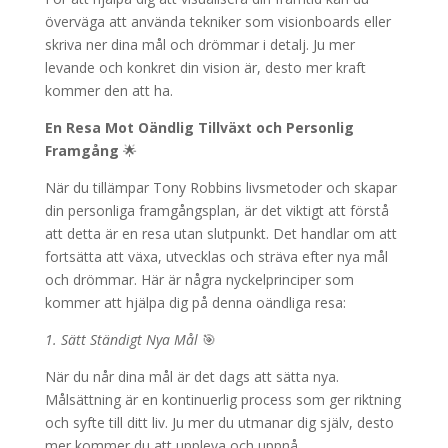
överväga att använda tekniker som visionboards eller
skriva ner dina mål och drömmar i detalj. Ju mer
levande och konkret din vision är, desto mer kraft
kommer den att ha.
En Resa Mot Oändlig Tillväxt och Personlig
Framgång
🌟
När du tillämpar Tony Robbins livsmetoder och skapar
din personliga framgångsplan, är det viktigt att förstå
att detta är en resa utan slutpunkt. Det handlar om att
fortsätta att växa, utvecklas och sträva efter nya mål
och drömmar. Här är några nyckelprinciper som
kommer att hjälpa dig på denna oändliga resa:
1. Sätt Ständigt Nya Mål
🎯
När du når dina mål är det dags att sätta nya.
Målsättning är en kontinuerlig process som ger riktning
och syfte till ditt liv. Ju mer du utmanar dig själv, desto
mer kommer du att uppleva och uppnå.