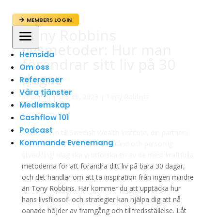
MEMBERS LOGIN

Tony Robbins
a
livsmetoder: Hur man
Hemsida
förändrar sitt liv på 30
Om oss
dagar
Referenser
Våra tjänster
av
admin
|
sep 26, 2023
|
Tony Robbins
Medlemskap
Cashflow 101
Podcast
Välkommen till Swedish Wealth Institute, din partner i
Kommande Evenemang
strävan efter ekonomiskt välstånd och personlig
utveckling! Idag ska vi utforska en av de mest kraftfulla
metoderna för att förändra ditt liv på bara 30 dagar,
och det handlar om att ta inspiration från ingen mindre
än Tony Robbins. Här kommer du att upptäcka hur
hans livsfilosofi och strategier kan hjälpa dig att nå
oanade höjder av framgång och tillfredsställelse. Låt