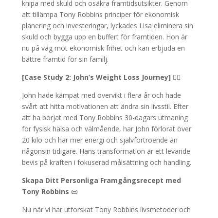
knipa med skuld och osäkra framtidsutsikter. Genom
att tillämpa Tony Robbins principer för ekonomisk
planering och investeringar, lyckades Lisa eliminera sin
skuld och bygga upp en buffert för framtiden. Hon är
nu på väg mot ekonomisk frihet och kan erbjuda en
bättre framtid för sin familj.
[Case Study 2: John’s Weight Loss Journey]
🏋️‍♂️
John hade kämpat med övervikt i flera år och hade
svårt att hitta motivationen att ändra sin livsstil. Efter
att ha börjat med Tony Robbins 30-dagars utmaning
för fysisk hälsa och välmående, har John förlorat över
20 kilo och har mer energi och självförtroende än
någonsin tidigare. Hans transformation är ett levande
bevis på kraften i fokuserad målsättning och handling.
Skapa Ditt Personliga Framgångsrecept med
Tony Robbins
📜
Nu när vi har utforskat Tony Robbins livsmetoder och