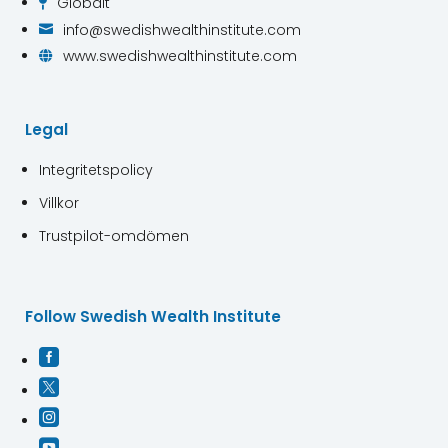
Globalt

info@swedishwealthinstitute.com

www.swedishwealthinstitute.com

Legal
Integritetspolicy
Villkor
Trustpilot-omdömen
Follow Swedish Wealth Institute



