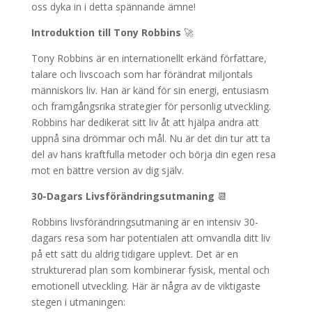
oss dyka in i detta spännande ämne!
Introduktion till Tony Robbins
🚀
Tony Robbins är en internationellt erkänd författare,
talare och livscoach som har förändrat miljontals
människors liv. Han är känd för sin energi, entusiasm
och framgångsrika strategier för personlig utveckling.
Robbins har dedikerat sitt liv åt att hjälpa andra att
uppnå sina drömmar och mål. Nu är det din tur att ta
del av hans kraftfulla metoder och börja din egen resa
mot en bättre version av dig själv.
30-Dagars Livsförändringsutmaning
📆
Robbins livsförändringsutmaning är en intensiv 30-
dagars resa som har potentialen att omvandla ditt liv
på ett sätt du aldrig tidigare upplevt. Det är en
strukturerad plan som kombinerar fysisk, mental och
emotionell utveckling. Här är några av de viktigaste
stegen i utmaningen: