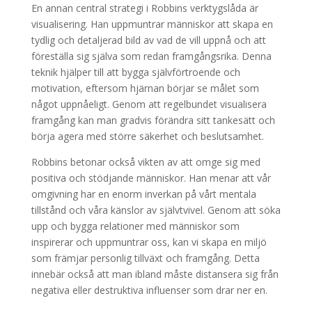
En annan central strategi i Robbins verktygslåda är
visualisering. Han uppmuntrar människor att skapa en
tydlig och detaljerad bild av vad de vill uppnå och att
föreställa sig själva som redan framgångsrika. Denna
teknik hjälper till att bygga självförtroende och
motivation, eftersom hjärnan börjar se målet som
något uppnåeligt. Genom att regelbundet visualisera
framgång kan man gradvis förändra sitt tankesätt och
börja agera med större säkerhet och beslutsamhet.
Robbins betonar också vikten av att omge sig med
positiva och stödjande människor. Han menar att vår
omgivning har en enorm inverkan på vårt mentala
tillstånd och våra känslor av självtvivel. Genom att söka
upp och bygga relationer med människor som
inspirerar och uppmuntrar oss, kan vi skapa en miljö
som främjar personlig tillväxt och framgång. Detta
innebär också att man ibland måste distansera sig från
negativa eller destruktiva influenser som drar ner en.