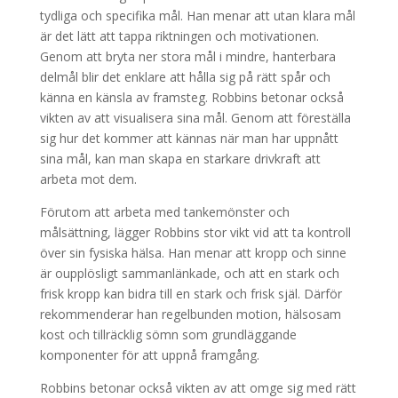
tydliga och specifika mål. Han menar att utan klara mål
är det lätt att tappa riktningen och motivationen.
Genom att bryta ner stora mål i mindre, hanterbara
delmål blir det enklare att hålla sig på rätt spår och
känna en känsla av framsteg. Robbins betonar också
vikten av att visualisera sina mål. Genom att föreställa
sig hur det kommer att kännas när man har uppnått
sina mål, kan man skapa en starkare drivkraft att
arbeta mot dem.
Förutom att arbeta med tankemönster och
målsättning, lägger Robbins stor vikt vid att ta kontroll
över sin fysiska hälsa. Han menar att kropp och sinne
är oupplösligt sammanlänkade, och att en stark och
frisk kropp kan bidra till en stark och frisk själ. Därför
rekommenderar han regelbunden motion, hälsosam
kost och tillräcklig sömn som grundläggande
komponenter för att uppnå framgång.
Robbins betonar också vikten av att omge sig med rätt