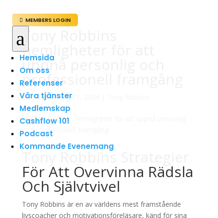
MEMBERS LOGIN

Tony Robbins
a
hemligheter för att
Hemsida
uppnå personlig och
Om oss
professionell framgång
Referenser
Våra tjänster
av
admin
|
aug 15, 2024
|
Tony Robbins
Medlemskap
Cashflow 101
Podcast
Kommande Evenemang
Tony Robbins Strategier
För Att Övervinna Rädsla
Och Självtvivel
Tony Robbins är en av världens mest framstående
livscoacher och motivationsföreläsare, känd för sina