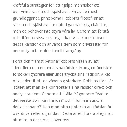
kraftfulla strategier för att hjälpa människor att
övervinna rädsla och självtvivel. En av de mest
grundläggande principerna i Robbins filosofi är att
rädsla och självtvivel är naturliga mänskliga känslor,
men de behöver inte styra våra liv. Genom att förstå
och tillämpa vissa strategier kan vi ta kontroll över
dessa känslor och använda dem som drivkrafter för
personlig och professionell framgång.
Först och främst betonar Robbins vikten av att
identifiera och erkänna sina rädslor. Många människor
försöker ignorera eller undertrycka sina rädslor, vilket
ofta leder till att de växer sig starkare. Robbins föreslår
istället att man ska konfrontera sina rädslor direkt och
analysera dem. Genom att ställa frågor som ”Vad är
det värsta som kan hända?” och ”Hur realistiskt är
detta scenario?” kan man ofta upptäcka att rädslan är
överdriven eller ogrundad. Detta är ett första steg mot
att minska dess makt över oss.