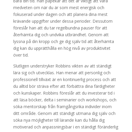
bara din tid. Han påpekar att det är viktigt att vara
medveten om när du är som mest energisk och
fokuserad under dagen och att planera dina mest
krävande uppgifter under dessa perioder. Dessutom
föreslår han att du tar regelbundna pauser för att
återhämta dig och undvika utbrändhet. Genom att
lyssna på din kropp och ge dig själv tid att återhämta
dig kan du upprätthålla en hög nivå av produktivitet
över tid.
Slutligen understryker Robbins vikten av att ständigt
lära sig och utvecklas. Han menar att personlig och
professionell tillväxt är en kontinuerlig process och att
du alltid bör sträva efter att förbättra dina färdigheter
och kunskaper. Robbins föreslår att du investerar tid i
att läsa böcker, delta i seminarier och workshops, och
söka mentorskap från framgångsrika individer inom
ditt område. Genom att ständigt utmana dig själv och
söka nya möjligheter till lärande kan du hålla dig
motiverad och anpassningsbar i en ständigt föränderlig