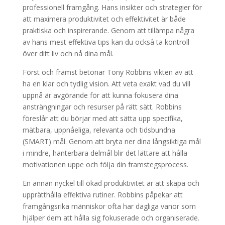
professionell framgång. Hans insikter och strategier för
att maximera produktivitet och effektivitet är både
praktiska och inspirerande. Genom att tillämpa några
av hans mest effektiva tips kan du också ta kontroll
över ditt liv och nå dina mål.
Först och främst betonar Tony Robbins vikten av att
ha en klar och tydlig vision. Att veta exakt vad du vill
uppnå är avgörande för att kunna fokusera dina
ansträngningar och resurser på rätt sätt. Robbins
föreslår att du börjar med att sätta upp specifika,
mätbara, uppnåeliga, relevanta och tidsbundna
(SMART) mål. Genom att bryta ner dina långsiktiga mål
i mindre, hanterbara delmål blir det lättare att hålla
motivationen uppe och följa din framstegsprocess.
En annan nyckel till ökad produktivitet är att skapa och
upprätthålla effektiva rutiner. Robbins påpekar att
framgångsrika människor ofta har dagliga vanor som
hjälper dem att hålla sig fokuserade och organiserade.