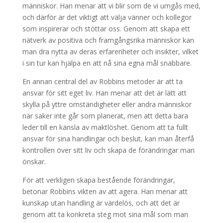
människor. Han menar att vi blir som de vi umgås med,
och därför är det viktigt att välja vänner och kollegor
som inspirerar och stöttar oss. Genom att skapa ett
nätverk av positiva och framgångsrika människor kan
man dra nytta av deras erfarenheter och insikter, vilket
i sin tur kan hjälpa en att nå sina egna mål snabbare.
En annan central del av Robbins metoder är att ta
ansvar för sitt eget liv. Han menar att det är lätt att
skylla på yttre omständigheter eller andra människor
när saker inte går som planerat, men att detta bara
leder till en känsla av maktlöshet. Genom att ta fullt
ansvar för sina handlingar och beslut, kan man återfå
kontrollen över sitt liv och skapa de förändringar man
önskar.
För att verkligen skapa bestående förändringar,
betonar Robbins vikten av att agera. Han menar att
kunskap utan handling är värdelös, och att det är
genom att ta konkreta steg mot sina mål som man