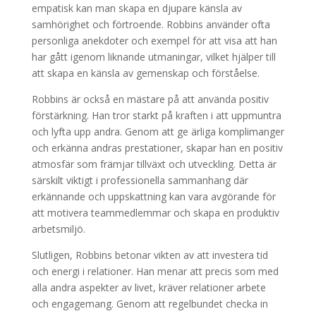
empatisk kan man skapa en djupare känsla av
samhörighet och förtroende. Robbins använder ofta
personliga anekdoter och exempel för att visa att han
har gått igenom liknande utmaningar, vilket hjälper till
att skapa en känsla av gemenskap och förståelse.
Robbins är också en mästare på att använda positiv
förstärkning. Han tror starkt på kraften i att uppmuntra
och lyfta upp andra. Genom att ge ärliga komplimanger
och erkänna andras prestationer, skapar han en positiv
atmosfär som främjar tillväxt och utveckling. Detta är
särskilt viktigt i professionella sammanhang där
erkännande och uppskattning kan vara avgörande för
att motivera teammedlemmar och skapa en produktiv
arbetsmiljö.
Slutligen, Robbins betonar vikten av att investera tid
och energi i relationer. Han menar att precis som med
alla andra aspekter av livet, kräver relationer arbete
och engagemang. Genom att regelbundet checka in