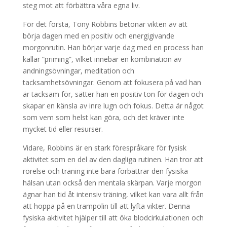
steg mot att förbättra våra egna liv.
För det första, Tony Robbins betonar vikten av att
börja dagen med en positiv och energigivande
morgonrutin. Han börjar varje dag med en process han
kallar ”priming”, vilket innebär en kombination av
andningsövningar, meditation och
tacksamhetsövningar. Genom att fokusera på vad han
är tacksam för, sätter han en positiv ton för dagen och
skapar en känsla av inre lugn och fokus. Detta är något
som vem som helst kan göra, och det kräver inte
mycket tid eller resurser.
Vidare, Robbins är en stark förespråkare för fysisk
aktivitet som en del av den dagliga rutinen. Han tror att
rörelse och träning inte bara förbättrar den fysiska
hälsan utan också den mentala skärpan. Varje morgon
ägnar han tid åt intensiv träning, vilket kan vara allt från
att hoppa på en trampolin till att lyfta vikter. Denna
fysiska aktivitet hjälper till att öka blodcirkulationen och