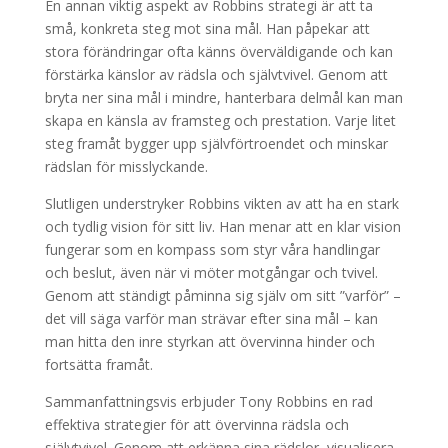
En annan viktig aspekt av Robbins strategi är att ta
små, konkreta steg mot sina mål. Han påpekar att
stora förändringar ofta känns överväldigande och kan
förstärka känslor av rädsla och självtvivel. Genom att
bryta ner sina mål i mindre, hanterbara delmål kan man
skapa en känsla av framsteg och prestation. Varje litet
steg framåt bygger upp självförtroendet och minskar
rädslan för misslyckande.
Slutligen understryker Robbins vikten av att ha en stark
och tydlig vision för sitt liv. Han menar att en klar vision
fungerar som en kompass som styr våra handlingar
och beslut, även när vi möter motgångar och tvivel.
Genom att ständigt påminna sig själv om sitt ”varför” –
det vill säga varför man strävar efter sina mål – kan
man hitta den inre styrkan att övervinna hinder och
fortsätta framåt.
Sammanfattningsvis erbjuder Tony Robbins en rad
effektiva strategier för att övervinna rädsla och
självtvivel. Genom att erkänna sina rädslor, visualisera