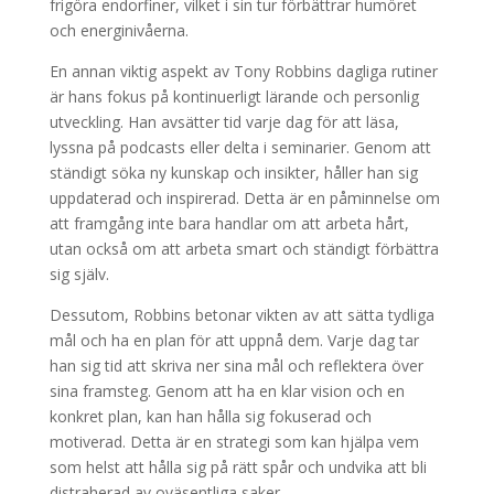
frigöra endorfiner, vilket i sin tur förbättrar humöret
och energinivåerna.
En annan viktig aspekt av Tony Robbins dagliga rutiner
är hans fokus på kontinuerligt lärande och personlig
utveckling. Han avsätter tid varje dag för att läsa,
lyssna på podcasts eller delta i seminarier. Genom att
ständigt söka ny kunskap och insikter, håller han sig
uppdaterad och inspirerad. Detta är en påminnelse om
att framgång inte bara handlar om att arbeta hårt,
utan också om att arbeta smart och ständigt förbättra
sig själv.
Dessutom, Robbins betonar vikten av att sätta tydliga
mål och ha en plan för att uppnå dem. Varje dag tar
han sig tid att skriva ner sina mål och reflektera över
sina framsteg. Genom att ha en klar vision och en
konkret plan, kan han hålla sig fokuserad och
motiverad. Detta är en strategi som kan hjälpa vem
som helst att hålla sig på rätt spår och undvika att bli
distraherad av oväsentliga saker.