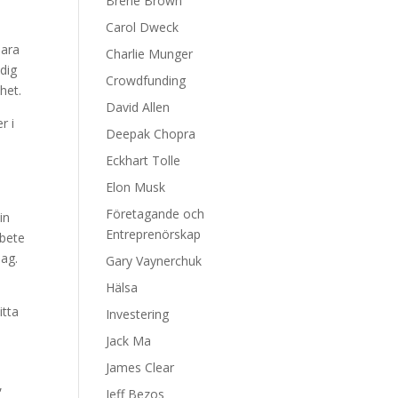
Brene Brown
Carol Dweck
bara
Charlie Munger
dig
Crowdfunding
het.
David Allen
r i
Deepak Chopra
Eckhart Tolle
Elon Musk
Företagande och
in
Entreprenörskap
rbete
dag.
Gary Vaynerchuk
Hälsa
itta
Investering
Jack Ma
James Clear
,
Jeff Bezos