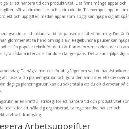
det gäller att hantera tid och produktivitet. Det finns många appar och
ppgifter, sätta påminnelser och spåra din tid. Till exempel, appar som
på projekt och uppgifter, medan appar som Toggl kan hjälpa dig att spå
neringsrutin är att inkludera tid för pauser och återhämtning. Det är lä
tt man glömmer att ta hand om sig själv. Regelbundna pauser kan hjälp
rändhet. En populär teknik för detta är Pomodoro-metoden, där du arb
ter fyra sådana intervaller tar du en längre paus. Detta kan hjälpa dig a
arje arbetsdag. Ta några minuter för att gå igenom vad du har åstadkom
att justera din planeringsrutin och göra den ännu mer effektiv över ti
n dagliga planeringsrutin kan du säkerställa att du alltid arbetar på e
g.
srutin är en kraftfull strategi för att hantera tid och produktivitet s
a teknik för att hålla dig organiserad, ta regelbundna pauser och
ektivitet och framgång.
egera Arbetsuppgifter