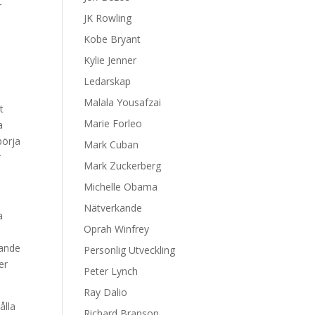
r
JK Rowling
Kobe Bryant
Kylie Jenner
Ledarskap
Malala Yousafzai
t
Marie Forleo
a
börja
Mark Cuban
r
Mark Zuckerberg
Michelle Obama
Nätverkande
a
Oprah Winfrey
kande
Personlig Utveckling
er
Peter Lynch
Ray Dalio
ålla
Richard Branson