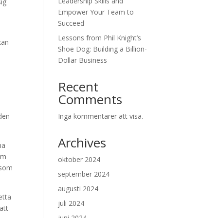
Leadership Skills and
sig
Empower Your Team to
Succeed
Lessons from Phil Knight’s
kan
Shoe Dog: Building a Billion-
Dollar Business
Recent
Comments
iden
Inga kommentarer att visa.
Archives
na
som
oktober 2024
t som
september 2024
augusti 2024
etta
juli 2024
att
juni 2024