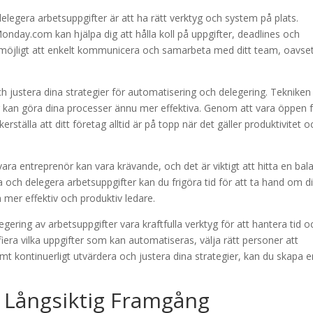
elegera arbetsuppgifter är att ha rätt verktyg och system på plats.
onday.com kan hjälpa dig att hålla koll på uppgifter, deadlines och
 möjligt att enkelt kommunicera och samarbeta med ditt team, oavse
 och justera dina strategier för automatisering och delegering. Tekniken
r kan göra dina processer ännu mer effektiva. Genom att vara öppen 
rställa att ditt företag alltid är på topp när det gäller produktivitet o
 vara entreprenör kan vara krävande, och det är viktigt att hitta en bal
 och delegera arbetsuppgifter kan du frigöra tid för att ta hand om d
en mer effektiv och produktiv ledare.
ring av arbetsuppgifter vara kraftfulla verktyg för att hantera tid o
iera vilka uppgifter som kan automatiseras, välja rätt personer att
amt kontinuerligt utvärdera och justera dina strategier, kan du skapa 
 Långsiktig Framgång