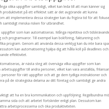
ga olika uppgifter samtidigt, vilket kan leda till att man känner sig
h produktivitet på ett effektivt sätt är det avgörande att kunna
m att implementera dessa strategier kan du frigöra tid för att fokus
ch samtidigt minska risken för utbrändhet.
ilka uppgifter som kan automatiseras. Många repetitiva och tidskrävand
g och programvaror. Till exempel kan bokföring, fakturering och
fika program. Genom att använda dessa verktyg kan du inte bara spa
Dessutom kan automatisering hjälpa dig att hålla koll på deadlines och
pande effektivitet.
automatiseras, är nästa steg att överväga vilka uppgifter som kan
 arbetsuppgifter till andra personer, vilket kan vara anställda, frilansa
ätt personer för rätt uppgifter och att ge dem tydliga instruktioner och
ra på de strategiska delarna av ditt företag och samtidigt ge andra
så viktigt att ha en bra kommunikation och uppföljning. Regelbundna m
 samma sida och att arbetet fortskrider enligt plan. Dessutom kan
rbättra arbetsprocesserna och öka produktiviteten.