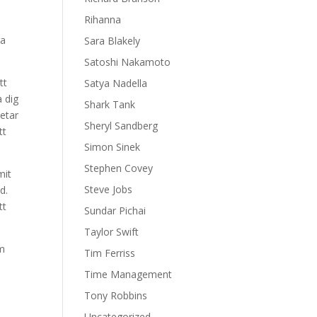
Rihanna
ra
Sara Blakely
Satoshi Nakamoto
tt
Satya Nadella
a dig
Shark Tank
etar
Sheryl Sandberg
tt
Simon Sinek
Stephen Covey
mit
Steve Jobs
d.
tt
Sundar Pichai
Taylor Swift
om
Tim Ferriss
Time Management
Tony Robbins
Uncategorized