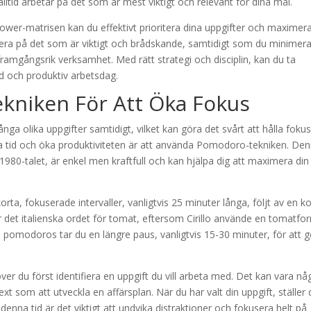
 alltid arbetar på det som är mest viktigt och relevant för dina mål.
er-matrisen kan du effektivt prioritera dina uppgifter och maximera
era på det som är viktigt och brådskande, samtidigt som du minimera
ramgångsrik verksamhet. Med rätt strategi och disciplin, kan du ta
ad och produktiv arbetsdag.
niken För Att Öka Fokus
nga olika uppgifter samtidigt, vilket kan göra det svårt att hålla foku
tera tid och öka produktiviteten är att använda Pomodoro-tekniken. De
980-talet, är enkel men kraftfull och kan hjälpa dig att maximera din
ta, fokuserade intervaller, vanligtvis 25 minuter långa, följt av en ko
r det italienska ordet för tomat, eftersom Cirillo använde en tomatf
a pomodoros tar du en längre paus, vanligtvis 15-30 minuter, för att g
r du först identifiera en uppgift du vill arbeta med. Det kan vara nå
t som att utveckla en affärsplan. När du har valt din uppgift, ställer 
enna tid är det viktigt att undvika distraktioner och fokusera helt på