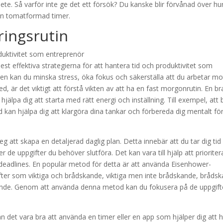
bete. Så varför inte ge det ett försök? Du kanske blir förvånad över hu
en tomatformad timer.
ringsrutin
est effektiva strategierna för att hantera tid och produktivitet som
gen kan du minska stress, öka fokus och säkerställa att du arbetar mo
ed, är det viktigt att förstå vikten av att ha en fast morgonrutin. En br
älpa dig att starta med rätt energi och inställning. Till exempel, att 
kan hjälpa dig att klargöra dina tankar och förbereda dig mentalt fö
g att skapa en detaljerad daglig plan. Detta innebär att du tar dig tid
er de uppgifter du behöver slutföra. Det kan vara till hjälp att prioriter
deadlines. En populär metod för detta är att använda Eisenhower-
ifter som viktiga och brådskande, viktiga men inte brådskande, bråds
skande. Genom att använda denna metod kan du fokusera på de uppgift
, kan det vara bra att använda en timer eller en app som hjälper dig att h