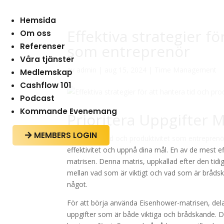
Hemsida
Effektiva strategier fö
Om oss
Referenser
som entreprenör
Våra tjänster
av
admin
|
aug 15, 2024
|
Time Management
Medlemskap
Cashflow 101
Podcast
Kommande Evenemang
Prioritera Uppgifter
MEMBERS LOGIN

Att hantera tid och produktivitet som entrepren
effektivitet och uppnå dina mål. En av de mest e
matrisen. Denna matris, uppkallad efter den tidi
mellan vad som är viktigt och vad som är brådska
något.
För att börja använda Eisenhower-matrisen, dela 
uppgifter som är både viktiga och brådskande.