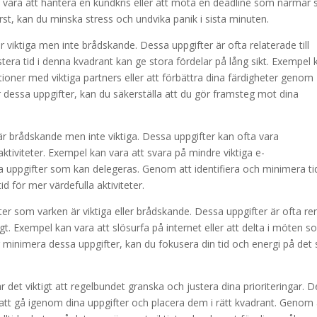
 vara att hantera en kundkris eller att möta en deadline som närmar 
st, kan du minska stress och undvika panik i sista minuten.
viktiga men inte brådskande. Dessa uppgifter är ofta relaterade till
estera tid i denna kvadrant kan ge stora fördelar på lång sikt. Exempel 
ationer med viktiga partners eller att förbättra dina färdigheter genom
r dessa uppgifter, kan du säkerställa att du gör framsteg mot dina
är brådskande men inte viktiga. Dessa uppgifter kan ofta vara
aktiviteter. Exempel kan vara att svara på mindre viktiga e-
a uppgifter som kan delegeras. Genom att identifiera och minimera t
d för mer värdefulla aktiviteter.
ter som varken är viktiga eller brådskande. Dessa uppgifter är ofta re
t. Exempel kan vara att slösurfa på internet eller att delta i möten 
ler minimera dessa uppgifter, kan du fokusera din tid och energi på de
 det viktigt att regelbundet granska och justera dina prioriteringar. D
 att gå igenom dina uppgifter och placera dem i rätt kvadrant. Genom 