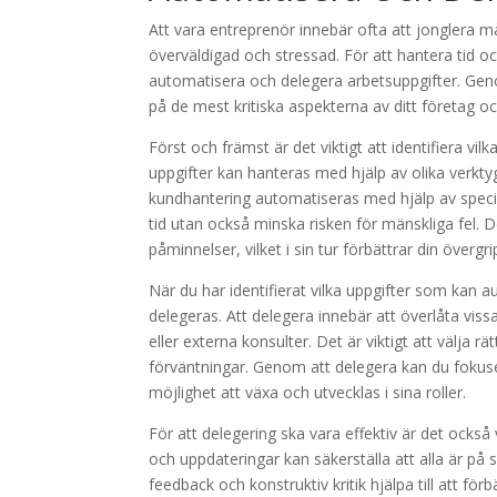
Att vara entreprenör innebär ofta att jonglera mån
överväldigad och stressad. För att hantera tid oc
automatisera och delegera arbetsuppgifter. Geno
på de mest kritiska aspekterna av ditt företag o
Först och främst är det viktigt att identifiera v
uppgifter kan hanteras med hjälp av olika verkty
kundhantering automatiseras med hjälp av speci
tid utan också minska risken för mänskliga fel. 
påminnelser, vilket i sin tur förbättrar din övergri
När du har identifierat vilka uppgifter som kan 
delegeras. Att delegera innebär att överlåta vissa
eller externa konsulter. Det är viktigt att välja r
förväntningar. Genom att delegera kan du fokuse
möjlighet att växa och utvecklas i sina roller.
För att delegering ska vara effektiv är det ock
och uppdateringar kan säkerställa att alla är på
feedback och konstruktiv kritik hjälpa till att fö