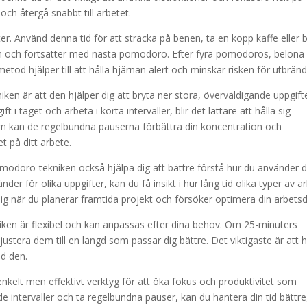
och återgå snabbt till arbetet.
er. Använd denna tid för att sträcka på benen, ta en kopp kaffe eller 
igen och fortsätter med nästa pomodoro. Efter fyra pomodoros, belöna 
tod hjälper till att hålla hjärnan alert och minskar risken för utbränd
n är att den hjälper dig att bryta ner stora, överväldigande uppgifte
i taget och arbeta i korta intervaller, blir det lättare att hålla sig
m kan de regelbundna pauserna förbättra din koncentration och
tet på ditt arbete.
modoro-tekniken också hjälpa dig att bättre förstå hur du använder d
r för olika uppgifter, kan du få insikt i hur lång tid olika typer av a
lig när du planerar framtida projekt och försöker optimera din arbets
ken är flexibel och kan anpassas efter dina behov. Om 25-minuters
 justera dem till en längd som passar dig bättre. Det viktigaste är att h
id den.
elt men effektivt verktyg för att öka fokus och produktivitet som
e intervaller och ta regelbundna pauser, kan du hantera din tid bättre