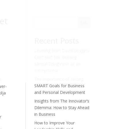
tet
Sök
Recent Posts
Learning from David Goggins’
Can’t Hurt Me: Building
Mental Toughness as an
Entrepreneur
The Importance of Setting
n
SMART Goals for Business
wer-
and Personal Development
ilja
Insights from The Innovator’s
Dilemma: How to Stay Ahead
in Business
r
How to Improve Your