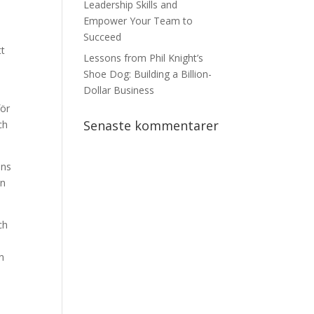
Leadership Skills and
Empower Your Team to
Succeed
tt
Lessons from Phil Knight’s
Shoe Dog: Building a Billion-
Dollar Business
för
Senaste kommentarer
ch
ans
in
ch
en