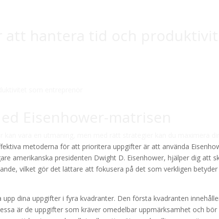
r att hantera tid och produktivi
 Med Eisenhower-matrisen
ör kan vara en utmaning, men med rätt strategier kan du maximera di
ffektiva metoderna för att prioritera uppgifter är att använda Eisenho
gare amerikanska presidenten Dwight D. Eisenhower, hjälper dig att sk
nde, vilket gör det lättare att fokusera på det som verkligen betyder
upp dina uppgifter i fyra kvadranter. Den första kvadranten innehålle
 Dessa är de uppgifter som kräver omedelbar uppmärksamhet och bör