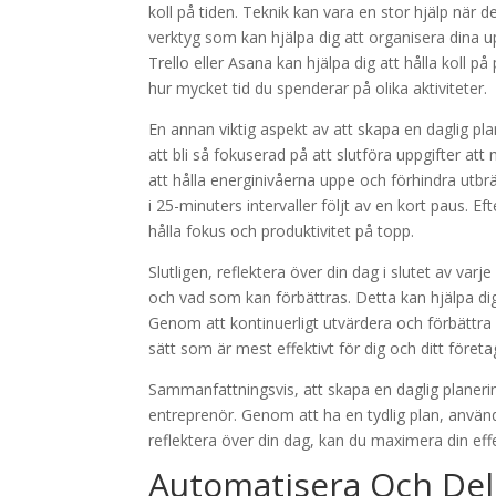
koll på tiden. Teknik kan vara en stor hjälp när 
verktyg som kan hjälpa dig att organisera dina u
Trello eller Asana kan hjälpa dig att hålla koll 
hur mycket tid du spenderar på olika aktiviteter.
En annan viktig aspekt av att skapa en daglig pla
att bli så fokuserad på att slutföra uppgifter a
att hålla energinivåerna uppe och förhindra utb
i 25-minuters intervaller följt av en kort paus. Ef
hålla fokus och produktivitet på topp.
Slutligen, reflektera över din dag i slutet av v
och vad som kan förbättras. Detta kan hjälpa dig 
Genom att kontinuerligt utvärdera och förbättra di
sätt som är mest effektivt för dig och ditt företa
Sammanfattningsvis, att skapa en daglig planering
entreprenör. Genom att ha en tydlig plan, använd
reflektera över din dag, kan du maximera din eff
Automatisera Och Del