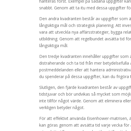
hanteras först. Exempel på sådana uppgifter kan
snabbt. Genom att ta itu med dessa uppgifter för
Den andra kvadranten består av uppgifter som är 
långsiktiga mål och strategisk planering. Att inv
vara att utveckla nya affärsstrategier, bygga rel
utbildning. Genom att regelbundet avsätta tid fö
långsiktiga mål.
Den tredje kvadranten innehåller uppgifter som 
distraherande och ta tid från mer betydelsefulla 
postmeddelanden eller att hantera administrativ
du spenderar på dessa uppgifter, kan du frigöra ti
Slutligen, den fjärde kvadranten består av uppgif
tidstjuvar och bör undvikas så mycket som möjlig
inte tillför något värde. Genom att eliminera el
verkligen betyder något.
För att effektivt använda Eisenhower-matrisen, är
kan göras genom att avsätta tid varje vecka för