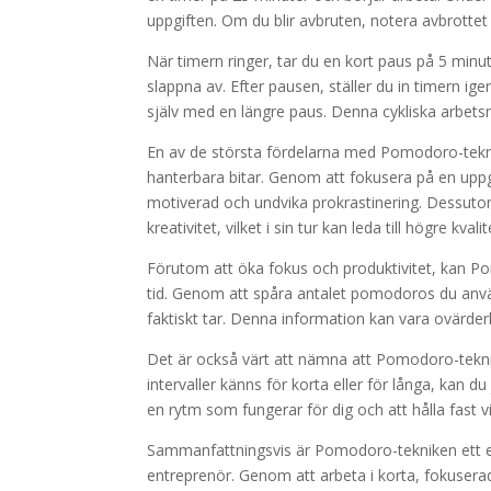
uppgiften. Om du blir avbruten, notera avbrottet 
När timern ringer, tar du en kort paus på 5 minut
slappna av. Efter pausen, ställer du in timern 
själv med en längre paus. Denna cykliska arbetsme
En av de största fördelarna med Pomodoro-teknike
hanterbara bitar. Genom att fokusera på en uppgift 
motiverad och undvika prokrastinering. Dessuto
kreativitet, vilket i sin tur kan leda till högre kvali
Förutom att öka fokus och produktivitet, kan Po
tid. Genom att spåra antalet pomodoros du använde
faktiskt tar. Denna information kan vara ovärder
Det är också värt att nämna att Pomodoro-tekni
intervaller känns för korta eller för långa, kan du
en rytm som fungerar för dig och att hålla fast v
Sammanfattningsvis är Pomodoro-tekniken ett enk
entreprenör. Genom att arbeta i korta, fokuserad