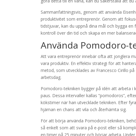
göra detta till en vana, kan du säkerställa att du
Sammanfattningsvis, genom att använda Eisenhow
produktivitet som entreprenör. Genom att fokus
tidstjuvar, kan du uppnå dina mål och bygga en f
kontroll över din tid och skapa en mer balanser
Använda Pomodoro-tek
Att vara entreprenör innebär ofta att jonglera må
vara produktiv. En effektiv strategi för att han
metod, som utvecklades av Francesco Cirillo på 1
arbetsdag.
Pomodoro-tekniken bygger på idén att arbeta i kor
paus. Dessa intervaller kallas ”pomodoros”, efte
kökstimer när han utvecklade tekniken. Efter fyr
hjärnan en chans att vila och återhämta sig.
För att börja använda Pomodoro-tekniken, behöve
så enkelt som att svara på e-post eller så komplex
en timer på 25 minuter och börjar arbeta. Under d