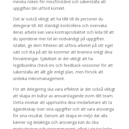
minska risken för missförstånd och säkerställa att
uppgiften blir utförd korrekt.
Det är också viktigt att ha tillit till de personer du
delegerar till. Att ständigt kontrollera och övervaka
deras arbete kan vara kontraproduktivt och leda till att
du spenderar mer tid än nödvändigt på uppgiften.
Istället, ge dem friheten att utföra arbetet på sitt eget
sätt och lita på att de kommer att leverera enligt dina
förväntningar. Självklart är det viktigt att ha
regelbundna check-ins och feedback-sessioner för att
säkerställa att allt går enligt plan, men försök att
undvika mikromanagement.
För att delegering ska vara effektivt är det också viktigt
att skapa en kultur av ansvarstagande inom ditt team.
Detta innebär att uppmuntra dina medarbetare att ta
ägandeskap över sina uppgifter och att vara ansvariga
för sina resultat. Genom att skapa en miljö där alla
känner sig delaktiga och ansvariga kan du öka
motivationen och engagemanget, vilket i sin tur leder