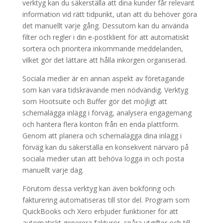
verktyg kan du säkerställa att dina kunder får relevant
information vid rätt tidpunkt, utan att du behöver göra
det manuellt varje gång. Dessutom kan du använda
filter och regler i din e-postklient för att automatiskt
sortera och prioritera inkommande meddelanden,
vilket gör det lättare att hålla inkorgen organiserad.
Sociala medier är en annan aspekt av företagande
som kan vara tidskrävande men nödvändig. Verktyg
som Hootsuite och Buffer gör det möjligt att
schemalägga inlägg i förväg, analysera engagemang
och hantera flera konton från en enda plattform.
Genom att planera och schemalägga dina inlägg i
förväg kan du säkerställa en konsekvent närvaro på
sociala medier utan att behöva logga in och posta
manuellt varje dag.
Förutom dessa verktyg kan även bokföring och
fakturering automatiseras till stor del. Program som
QuickBooks och Xero erbjuder funktioner för att
automatiskt generera fakturor, spåra utgifter och till