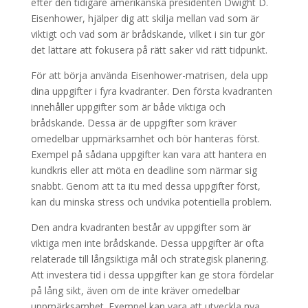
efter den tidigare amerikanska presidenten Dwight D.
Eisenhower, hjälper dig att skilja mellan vad som är
viktigt och vad som är brådskande, vilket i sin tur gör
det lättare att fokusera på rätt saker vid rätt tidpunkt.
För att börja använda Eisenhower-matrisen, dela upp
dina uppgifter i fyra kvadranter. Den första kvadranten
innehåller uppgifter som är både viktiga och
brådskande. Dessa är de uppgifter som kräver
omedelbar uppmärksamhet och bör hanteras först.
Exempel på sådana uppgifter kan vara att hantera en
kundkris eller att möta en deadline som närmar sig
snabbt. Genom att ta itu med dessa uppgifter först,
kan du minska stress och undvika potentiella problem.
Den andra kvadranten består av uppgifter som är
viktiga men inte brådskande. Dessa uppgifter är ofta
relaterade till långsiktiga mål och strategisk planering.
Att investera tid i dessa uppgifter kan ge stora fördelar
på lång sikt, även om de inte kräver omedelbar
uppmärksamhet. Exempel kan vara att utveckla nya