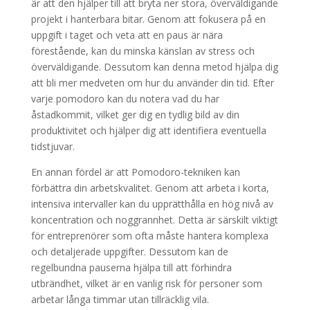
är att den hjälper till att bryta ner stora, överväldigande
projekt i hanterbara bitar. Genom att fokusera på en
uppgift i taget och veta att en paus är nära
förestående, kan du minska känslan av stress och
överväldigande. Dessutom kan denna metod hjälpa dig
att bli mer medveten om hur du använder din tid. Efter
varje pomodoro kan du notera vad du har
åstadkommit, vilket ger dig en tydlig bild av din
produktivitet och hjälper dig att identifiera eventuella
tidstjuvar.
En annan fördel är att Pomodoro-tekniken kan
förbättra din arbetskvalitet. Genom att arbeta i korta,
intensiva intervaller kan du upprätthålla en hög nivå av
koncentration och noggrannhet. Detta är särskilt viktigt
för entreprenörer som ofta måste hantera komplexa
och detaljerade uppgifter. Dessutom kan de
regelbundna pauserna hjälpa till att förhindra
utbrändhet, vilket är en vanlig risk för personer som
arbetar långa timmar utan tillräcklig vila.