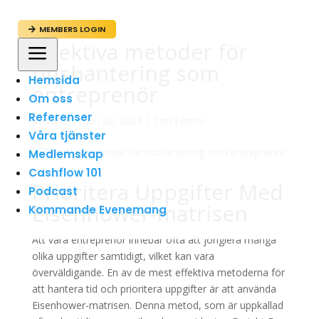
MEMBERS LOGIN

Effektiva metoder för
a
tidshantering som
Hemsida
entreprenör
Om oss
Referenser
av
admin
|
jun 28, 2024
|
Tim Ferriss
Våra tjänster
Medlemskap
Cashflow 101
Prioritera Uppgifter Med
Podcast
Eisenhower-matrisen
Kommande Evenemang
Att vara entreprenör innebär ofta att jonglera många
olika uppgifter samtidigt, vilket kan vara
överväldigande. En av de mest effektiva metoderna för
att hantera tid och prioritera uppgifter är att använda
Eisenhower-matrisen. Denna metod, som är uppkallad