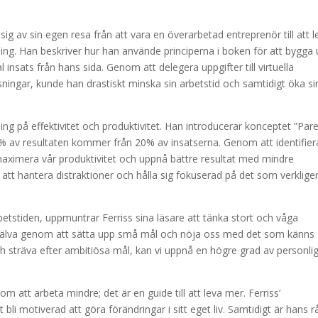
 sig av sin egen resa från att vara en överarbetad entreprenör till att l
ckling. Han beskriver hur han använde principerna i boken för att bygga
sats från hans sida. Genom att delegera uppgifter till virtuella
ningar, kunde han drastiskt minska sin arbetstid och samtidigt öka si
ing på effektivitet och produktivitet. Han introducerar konceptet ”Par
80% av resultaten kommer från 20% av insatserna. Genom att identifier
 maximera vår produktivitet och uppnå bättre resultat med mindre
r att hantera distraktioner och hålla sig fokuserad på det som verklige
betstiden, uppmuntrar Ferriss sina läsare att tänka stort och våga
jälva genom att sätta upp små mål och nöja oss med det som känns
h sträva efter ambitiösa mål, kan vi uppnå en högre grad av personli
att arbeta mindre; det är en guide till att leva mer. Ferriss’
 bli motiverad att göra förändringar i sitt eget liv. Samtidigt är hans r