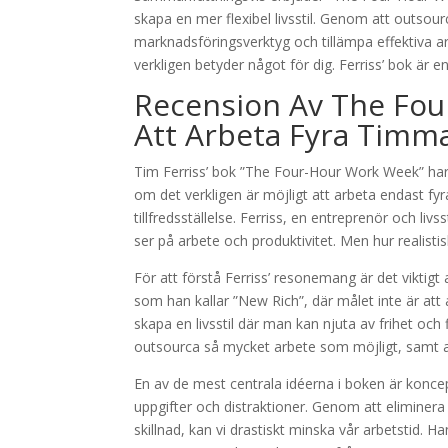
skapa en mer flexibel livsstil. Genom att outs
marknadsföringsverktyg och tillämpa effektiva ar
verkligen betyder något för dig. Ferriss’ bok är en v
Recension Av The Fou
Att Arbeta Fyra Timma
Tim Ferriss’ bok ”The Four-Hour Work Week” ha
om det verkligen är möjligt att arbeta endast f
tillfredsställelse. Ferriss, en entreprenör och liv
ser på arbete och produktivitet. Men hur realistis
För att förstå Ferriss’ resonemang är det viktigt
som han kallar ”New Rich”, där målet inte är att a
skapa en livsstil där man kan njuta av frihet oc
outsourca så mycket arbete som möjligt, samt at
En av de mest centrala idéerna i boken är koncept
uppgifter och distraktioner. Genom att eliminera
skillnad, kan vi drastiskt minska vår arbetstid. 