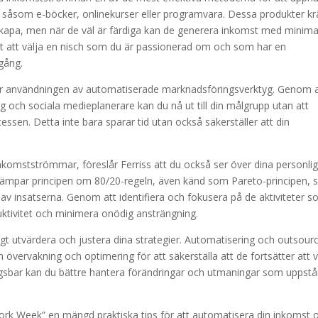
er, såsom e-böcker, onlinekurser eller programvara. Dessa produkter kr
tt skapa, men när de väl är färdiga kan de generera inkomst med minima
ktigt att välja en nisch som du är passionerad om och som har en
gång.
 är användningen av automatiserade marknadsföringsverktyg. Genom a
ch sociala medieplanerare kan du nå ut till din målgrupp utan att
cessen. Detta inte bara sparar tid utan också säkerställer att din
komstströmmar, föreslår Ferriss att du också ser över dina personli
llämpar principen om 80/20-regeln, även känd som Pareto-principen,
v insatserna. Genom att identifiera och fokusera på de aktiviteter 
ktivitet och minimera onödig ansträngning.
rligt utvärdera och justera dina strategier. Automatisering och outsour
 övervakning och optimering för att säkerställa att de fortsätter att 
ngsbar kan du bättre hantera förändringar och utmaningar som uppstå
rk Week” en mängd praktiska tips för att automatisera din inkomst 