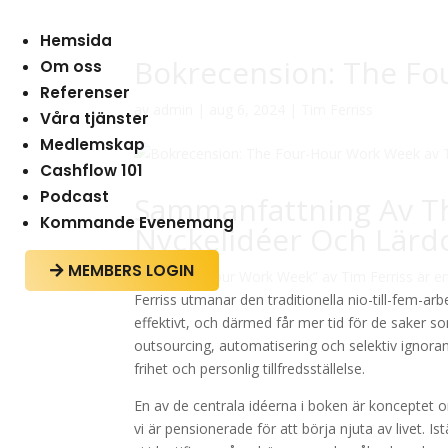
Hemsida
Bokrecension: The Fo
Om oss
Referenser
av
admin
|
aug 6, 2024
|
Tim Ferriss
Våra tjänster
Medlemskap
Cashflow 101
Podcast
Sammanfattning Av T
Kommande Evenemang
Nyckelidéer Och Lär
MEMBERS LOGIN

”The Four-Hour Work Week” av Tim Ferriss är en
Ferriss utmanar den traditionella nio-till-fem-ar
effektivt, och därmed får mer tid för de saker 
outsourcing, automatisering och selektiv ignora
frihet och personlig tillfredsställelse.
En av de centrala idéerna i boken är konceptet om 
vi är pensionerade för att börja njuta av livet. Is