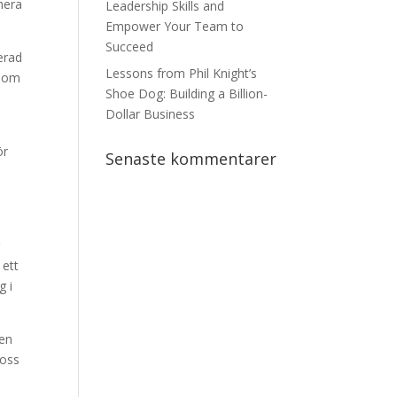
mera
Leadership Skills and
Empower Your Team to
Succeed
erad
Lessons from Phil Knight’s
enom
Shoe Dog: Building a Billion-
d
Dollar Business
ör
Senaste kommentarer
r
 ett
g i
ven
 oss