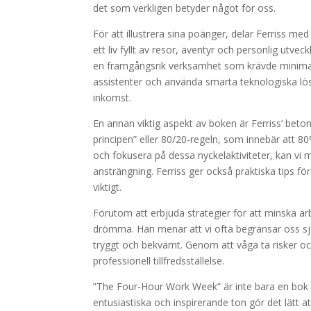
det som verkligen betyder något för oss.
För att illustrera sina poänger, delar Ferriss med
ett liv fyllt av resor, äventyr och personlig utve
en framgångsrik verksamhet som krävde minimal in
assistenter och använda smarta teknologiska lös
inkomst.
En annan viktig aspekt av boken är Ferriss’ beton
principen” eller 80/20-regeln, som innebär att 
och fokusera på dessa nyckelaktiviteter, kan vi
ansträngning. Ferriss ger också praktiska tips fö
viktigt.
Förutom att erbjuda strategier för att minska ar
drömma. Han menar att vi ofta begränsar oss s
tryggt och bekvämt. Genom att våga ta risker oc
professionell tillfredsställelse.
”The Four-Hour Work Week” är inte bara en bok om 
entusiastiska och inspirerande ton gör det lätt att