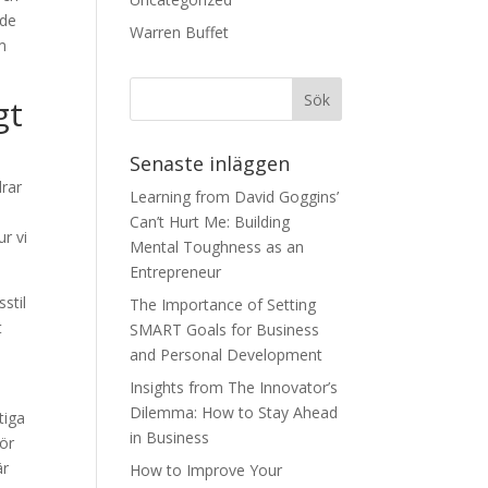
ade
Warren Buffet
m
gt
Senaste inläggen
rar
Learning from David Goggins’
Can’t Hurt Me: Building
ur vi
Mental Toughness as an
Entrepreneur
stil
The Importance of Setting
t
SMART Goals for Business
and Personal Development
Insights from The Innovator’s
Dilemma: How to Stay Ahead
tiga
in Business
gör
är
How to Improve Your