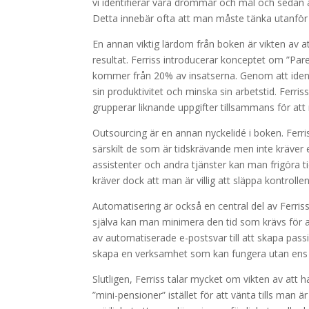
vi identifierar våra drömmar och mål och sedan
Detta innebär ofta att man måste tänka utanför bo
En annan viktig lärdom från boken är vikten av a
resultat. Ferriss introducerar konceptet om ”Par
kommer från 20% av insatserna. Genom att ident
sin produktivitet och minska sin arbetstid. Ferri
grupperar liknande uppgifter tillsammans för att 
Outsourcing är en annan nyckelidé i boken. Ferri
särskilt de som är tidskrävande men inte kräver
assistenter och andra tjänster kan man frigöra t
kräver dock att man är villig att släppa kontroll
Automatisering är också en central del av Ferri
själva kan man minimera den tid som krävs för at
av automatiserade e-postsvar till att skapa pas
skapa en verksamhet som kan fungera utan ens 
Slutligen, Ferriss talar mycket om vikten av att 
”mini-pensioner” istället för att vänta tills man 