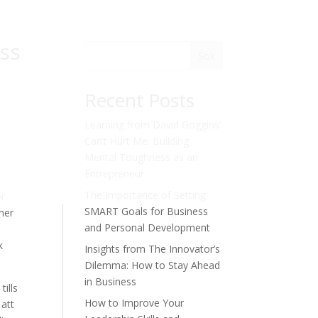
ss
Sök
Recent Posts
Learning from David Goggins’
Can’t Hurt Me: Building
Mental Toughness as an
Entrepreneur
The Importance of Setting
r.
SMART Goals for Business
 mer
and Personal Development
k
Insights from The Innovator’s
Dilemma: How to Stay Ahead
in Business
tills
How to Improve Your
 att