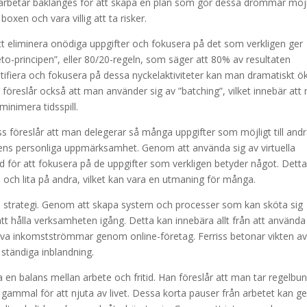
 arbetar baklänges för att skapa en plan som gör dessa drömmar möjl
xen och vara villig att ta risker.
tt eliminera onödiga uppgifter och fokusera på det som verkligen ger
eto-principen”, eller 80/20-regeln, som säger att 80% av resultaten
ifiera och fokusera på dessa nyckelaktiviteter kan man dramatiskt ö
ss föreslår också att man använder sig av ”batching”, vilket innebär at
minimera tidsspill.
ss föreslår att man delegerar så många uppgifter som möjligt till andr
 ens personliga uppmärksamhet. Genom att använda sig av virtuella
id för att fokusera på de uppgifter som verkligen betyder något. Dett
en och lita på andra, vilket kan vara en utmaning för många.
ss strategi. Genom att skapa system och processer som kan sköta sig
t hålla verksamheten igång. Detta kan innebära allt från att använda
siva inkomstströmmar genom online-företag. Ferriss betonar vikten av
ständiga inblandning.
ha en balans mellan arbete och fritid. Han föreslår att man tar regelbu
är gammal för att njuta av livet. Dessa korta pauser från arbetet kan g