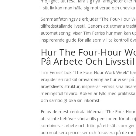
möjlighet att resa, lära sig nya färdigheter elle
i sitt liv kan man hålla sig motiverad och undvik
Sammanfattningsvis erbjuder ”The Four-Hour Wor
tillfredsställande livsstil. Genom att utmana tra
automatisering, visar Tim Ferriss hur man kan up
inspirerande guide för alla som vill ta kontroll öv
Hur The Four-Hour Wo
På Arbete Och Livsstil
Tim Ferriss’ bok ”The Four-Hour Work Week” har b
erbjuder en radikal omvärdering av hur vi ser på
arbetslivets struktur, inspirerar Ferriss sina lä
meningsfull tillvaro. Boken är fylld med praktis
och samtidigt öka sin inkomst.
En av de mest centrala idéerna i ”The Four-Hour
att vi inte behöver vänta tills pensionen för att nj
kombinerar arbete och fritid på ett sätt som ger 
automatisera processer och fokusera på de mest 