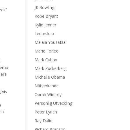
JK Rowling
eek”
Kobe Bryant
Kylie Jenner
Ledarskap
Malala Yousafzai
Marie Forleo
Mark Cuban
t
éerna
Mark Zuckerberg
sera
Michelle Obama
Nätverkande
tvis
Oprah Winfrey
Personlig Utveckling
a
ala
Peter Lynch
Ray Dalio
å
Richard Branson