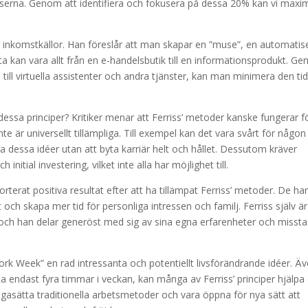
serna. Genom att identifiera och fokusera på dessa 20% kan vi maxi
a inkomstkällor. Han föreslår att man skapar en ”muse”, en automatis
a kan vara allt från en e-handelsbutik till en informationsprodukt. G
 till virtuella assistenter och andra tjänster, kan man minimera den ti
 dessa principer? Kritiker menar att Ferriss’ metoder kanske fungerar f
nte är universellt tillämpliga. Till exempel kan det vara svårt för någon
ra dessa idéer utan att byta karriär helt och hållet. Dessutom kräver
itial investering, vilket inte alla har möjlighet till.
terat positiva resultat efter att ha tillämpat Ferriss’ metoder. De ha
t och skapa mer tid för personliga intressen och familj. Ferriss själv är
och han delar generöst med sig av sina egna erfarenheter och missta
k Week” en rad intressanta och potentiellt livsförändrande idéer. Ä
beta endast fyra timmar i veckan, kan många av Ferriss’ principer hjälpa
ågasätta traditionella arbetsmetoder och vara öppna för nya sätt att