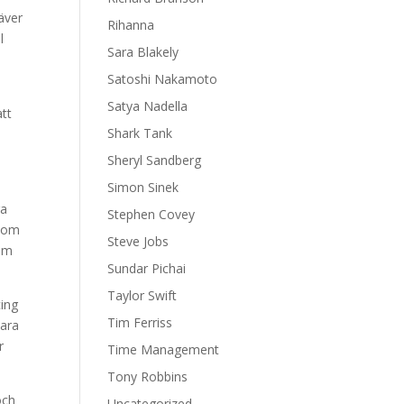
äver
Rihanna
l
Sara Blakely
Satoshi Nakamoto
Satya Nadella
tt
Shark Tank
Sheryl Sandberg
Simon Sinek
ga
Stephen Covey
 som
Steve Jobs
som
Sundar Pichai
Taylor Swift
cing
Tim Ferriss
vara
r
Time Management
Tony Robbins
och
Uncategorized