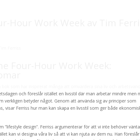
ur-Hour Work Week av Tim Ferri
he Four-Hour Work Week:
domar
 bok som har inspirerat många att omvärdera sina liv och arbetsvano
betsdagen och föreslår istället en livsstil där man arbetar mindre men
som verkligen betyder något. Genom att använda sig av principer som
ns, visar Ferriss hur man kan skapa en livsstil som ger både ekonomis
”lifestyle design”. Ferriss argumenterar för att vi inte behöver vänta 
tället kan vi designa våra liv så att vi kan njuta av dem nu. Han föreslår