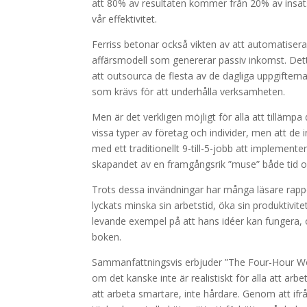
att 80% av resultaten kommer från 20% av insat
vår effektivitet.
Ferriss betonar också vikten av att automatiser
affärsmodell som genererar passiv inkomst. Dett
att outsourca de flesta av de dagliga uppgifterna
som krävs för att underhålla verksamheten.
Men är det verkligen möjligt för alla att tillämpa
vissa typer av företag och individer, men att de i
med ett traditionellt 9-till-5-jobb att implemente
skapandet av en framgångsrik ”muse” både tid och in
Trots dessa invändningar har många läsare rappor
lyckats minska sin arbetstid, öka sin produktivite
levande exempel på att hans idéer kan fungera, 
boken.
Sammanfattningsvis erbjuder ”The Four-Hour Wor
om det kanske inte är realistiskt för alla att ar
att arbeta smartare, inte hårdare. Genom att ifr