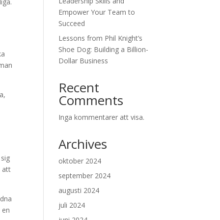
Leadership Skills and
iga.
Empower Your Team to
Succeed
Lessons from Phil Knight’s
Shoe Dog: Building a Billion-
ka
Dollar Business
t man
Recent
a,
Comments
a
Inga kommentarer att visa.
Archives
 sig
oktober 2024
 att
september 2024
augusti 2024
ndna
juli 2024
e en
juni 2024