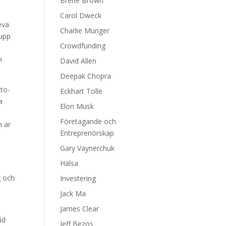
Brene Brown
Carol Dweck
eva
Charlie Munger
 upp
Crowdfunding
n
David Allen
Deepak Chopra
eto-
Eckhart Tolle
a
Elon Musk
Företagande och
n är
Entreprenörskap
Gary Vaynerchuk
Hälsa
g och
Investering
Jack Ma
James Clear
åd
Jeff Bezos