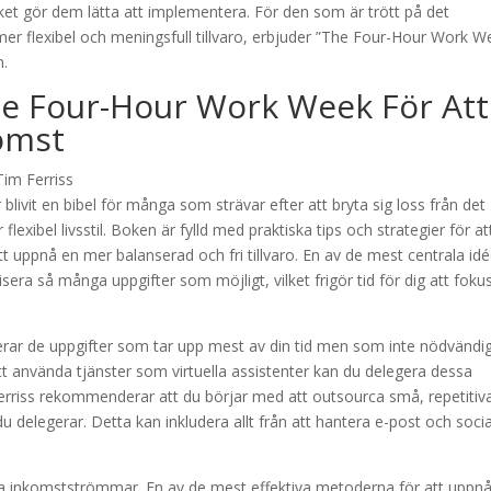
lket gör dem lätta att implementera. För den som är trött på det
en mer flexibel och meningsfull tillvaro, erbjuder ”The Four-Hour Work W
n.
he Four-Hour Work Week För Att
omst
livit en bibel för många som strävar efter att bryta sig loss från det
flexibel livsstil. Boken är fylld med praktiska tips och strategier för at
tt uppnå en mer balanserad och fri tillvaro. En av de mest centrala id
era så många uppgifter som möjligt, vilket frigör tid för dig att foku
fierar de uppgifter som tar upp mest av din tid men som inte nödvändig
 använda tjänster som virtuella assistenter kan du delegera dessa
erriss rekommenderar att du börjar med att outsourca små, repetitiv
u delegerar. Detta kan inkludera allt från att hantera e-post och soci
iva inkomstströmmar. En av de mest effektiva metoderna för att uppn