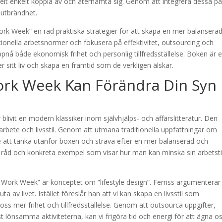
r helt enkelt koppla av och återhämta sig. Genom att integrera dessa p
a utbrändhet.
k Week” en rad praktiska strategier för att skapa en mer balansera
ditionella arbetsnormer och fokusera på effektivitet, outsourcing och
pnå både ekonomisk frihet och personlig tillfredsställelse. Boken är 
er sitt liv och skapa en framtid som de verkligen älskar.
rk Week Kan Förändra Din Syn
livit en modern klassiker inom självhjälps- och affärslitteratur. Den
 arbete och livsstil. Genom att utmana traditionella uppfattningar om
sare att tänka utanför boxen och sträva efter en mer balanserad och
ka råd och konkreta exempel som visar hur man kan minska sin arbetst
 Work Week” är konceptet om ”lifestyle design”. Ferriss argumenterar
uta av livet. Istället föreslår han att vi kan skapa en livsstil som
oss mer frihet och tillfredsställelse. Genom att outsourca uppgifter,
lönsamma aktiviteterna, kan vi frigöra tid och energi för att ägna os