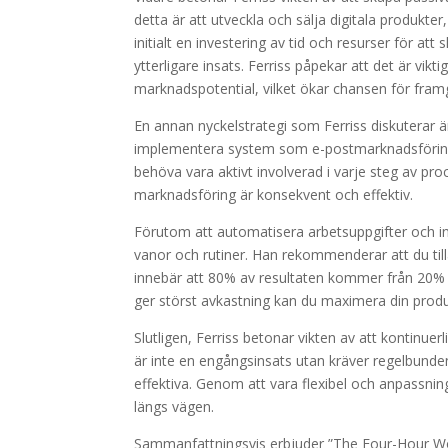
detta är att utveckla och sälja digitala produkt
initialt en investering av tid och resurser för a
ytterligare insats. Ferriss påpekar att det är vi
marknadspotential, vilket ökar chansen för fram
En annan nyckelstrategi som Ferriss diskuterar
implementera system som e-postmarknadsföring o
behöva vara aktivt involverad i varje steg av pro
marknadsföring är konsekvent och effektiv.
Förutom att automatisera arbetsuppgifter och in
vanor och rutiner. Han rekommenderar att du ti
innebär att 80% av resultaten kommer från 20% a
ger störst avkastning kan du maximera din produ
Slutligen, Ferriss betonar vikten av att kontinue
är inte en engångsinsats utan kräver regelbunden
effektiva. Genom att vara flexibel och anpassni
längs vägen.
Sammanfattningsvis erbjuder ”The Four-Hour Wo