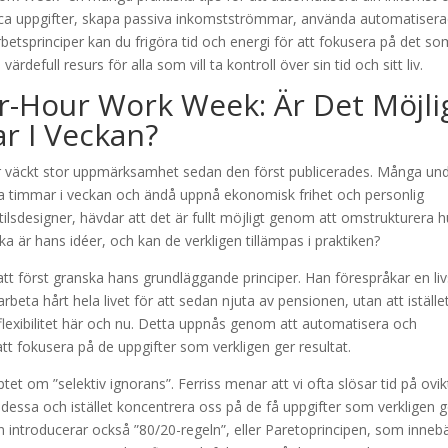
ourca uppgifter, skapa passiva inkomstströmmar, använda automatiser
betsprinciper kan du frigöra tid och energi för att fokusera på det so
ärdefull resurs för alla som vill ta kontroll över sin tid och sitt liv.
r-Hour Work Week: Är Det Möjli
r I Veckan?
r väckt stor uppmärksamhet sedan den först publicerades. Många und
yra timmar i veckan och ändå uppnå ekonomisk frihet och personlig
sstilsdesigner, hävdar att det är fullt möjligt genom att omstrukturera h
ka är hans idéer, och kan de verkligen tillämpas i praktiken?
 att först granska hans grundläggande principer. Han förespråkar en livs
rbeta hårt hela livet för att sedan njuta av pensionen, utan att iställe
h flexibilitet här och nu. Detta uppnås genom att automatisera och
t fokusera på de uppgifter som verkligen ger resultat.
et om ”selektiv ignorans”. Ferriss menar att vi ofta slösar tid på ovik
 dessa och istället koncentrera oss på de få uppgifter som verkligen 
Han introducerar också ”80/20-regeln”, eller Paretoprincipen, som inneb