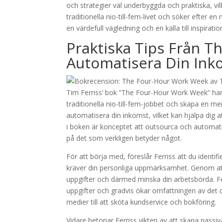
och strategier väl underbyggda och praktiska, vi
traditionella nio-till-fem-livet och söker efter 
en värdefull vägledning och en källa till inspiratio
Praktiska Tips Från T
Automatisera Din Ink
Tim Ferriss’ bok ”The Four-Hour Work Week” har b
traditionella nio-till-fem-jobbet och skapa en mer 
automatisera din inkomst, vilket kan hjälpa dig a
i boken är konceptet att outsourca och automatis
på det som verkligen betyder något.
För att börja med, föreslår Ferriss att du identi
kräver din personliga uppmärksamhet. Genom att
uppgifter och därmed minska din arbetsbörda. F
uppgifter och gradvis ökar omfattningen av det d
medier till att sköta kundservice och bokföring.
Vidare betonar Ferriss vikten av att skapa pass