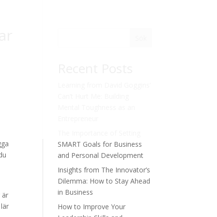
ar
Sök
Recent Posts
Learning from David Goggins’
Can’t Hurt Me: Building
Mental Toughness as an
Entrepreneur
The Importance of Setting
gga
SMART Goals for Business
 du
and Personal Development
Insights from The Innovator’s
Dilemma: How to Stay Ahead
in Business
 är
lär
How to Improve Your