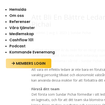
Hemsida
Att Bli En Bättre Leda
Om oss
Referenser
Pichai
Våra tjänster
av
admin
|
aug 3, 2023
|
Sundar Pichai
Medlemskap
Cashflow 101
Podcast
Hallå till alla läsare! Är du redo för en riktigt i
Kommande Evenemang
fascinerande värld. Men inte vilket ledarskap so
framgångsrika ledarna i vår tid – Sundar Pichai
MEMBERS LOGIN

Att vara en effektiv ledare är inte bara en förut
varaktig personlig tillväxt och ekonomiskt välstån
kan använda dessa insikter för att förbättra dit
Förstå ditt team
Det första som Sundar Pichai förmedlar i sitt le
en laginsats, och för att ditt team ska blomstra 