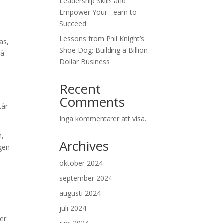
Leadership Skills and
Empower Your Team to
Succeed
Lessons from Phil Knight’s
as,
Shoe Dog: Building a Billion-
tå
Dollar Business
Recent
Comments
tår
Inga kommentarer att visa.
m,
Archives
egen
oktober 2024
september 2024
augusti 2024
juli 2024
ver
juni 2024