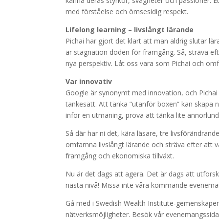
känna deras styrkor, svagheter och passioner. E
med förståelse och ömsesidig respekt.
Lifelong learning – livslångt lärande
Pichai har gjort det klart att man aldrig slutar l
är stagnation döden för framgång. Så, sträva eft
nya perspektiv. Låt oss vara som Pichai och omf
Var innovativ
Google är synonymt med innovation, och Pichai ä
tankesätt. Att tänka ”utanför boxen” kan skapa n
inför en utmaning, prova att tänka lite annorlun
Så där har ni det, kära läsare, tre livsförändran
omfamna livslångt lärande och sträva efter att v
framgång och ekonomiska tillväxt.
Nu är det dags att agera. Det är dags att utfors
nästa nivå! Missa inte våra kommande evenemang
Gå med i Swedish Wealth Institute-gemenskapen och 
nätverksmöjligheter. Besök vår evenemangssida nu