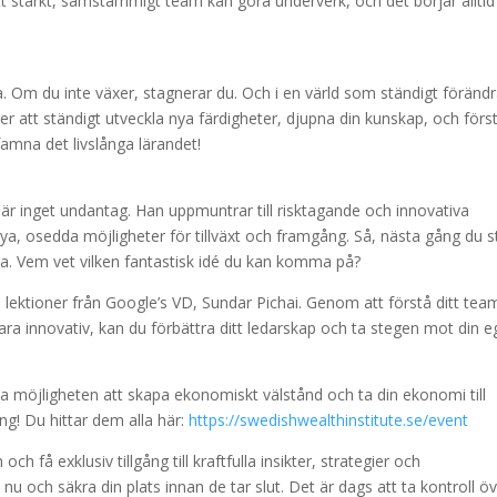
tt starkt, samstämmigt team kan göra underverk, och det börjar alltid
ära. Om du inte växer, stagnerar du. Och i en värld som ständigt förändr
er att ständigt utveckla nya färdigheter, djupna din kunskap, och förs
amna det livslånga lärandet!
r inget undantag. Han uppmuntrar till risktagande och innovativa
ya, osedda möjligheter för tillväxt och framgång. Så, nästa gång du s
da. Vem vet vilken fantastisk idé du kan komma på?
de lektioner från Google’s VD, Sundar Pichai. Genom att förstå ditt tea
ara innovativ, kan du förbättra ditt ledarskap och ta stegen mot din 
ka möjligheten att skapa ekonomiskt välstånd och ta din ekonomi till
! Du hittar dem alla här:
https://swedishwealthinstitute.se/event
få exklusiv tillgång till kraftfulla insikter, strategier och
 och säkra din plats innan de tar slut. Det är dags att ta kontroll ö