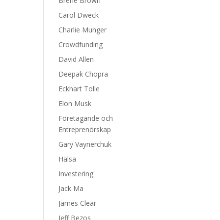
Brene Brown
Carol Dweck
Charlie Munger
Crowdfunding
David Allen
Deepak Chopra
Eckhart Tolle
Elon Musk
Företagande och
Entreprenörskap
Gary Vaynerchuk
Hälsa
Investering
Jack Ma
James Clear
Jeff Bezos