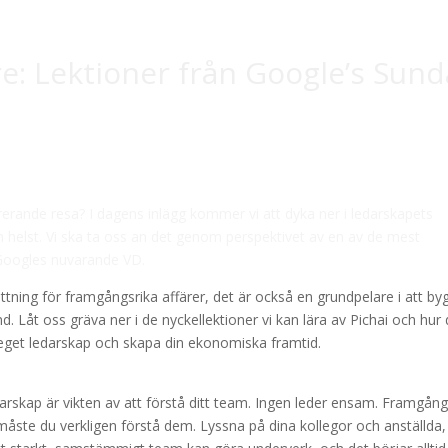
re: Lektioner från Google’s Sund
nspirerande resa? I dagens inlägg kommer vi att dyka ner i ledarskapets
m helst. Vi ska ta oss an det genom perspektivet av en av de mest
, Googles nuvarande VD.
sättning för framgångsrika affärer, det är också en grundpelare i att by
d. Låt oss gräva ner i de nyckellektioner vi kan lära av Pichai och hur
t eget ledarskap och skapa din ekonomiska framtid.
darskap är vikten av att förstå ditt team. Ingen leder ensam. Framgång
måste du verkligen förstå dem. Lyssna på dina kollegor och anställda, 