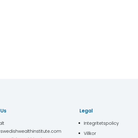
 Us
Legal
lt
Integritetspolicy
swedishwealthinstitute.com
Villkor