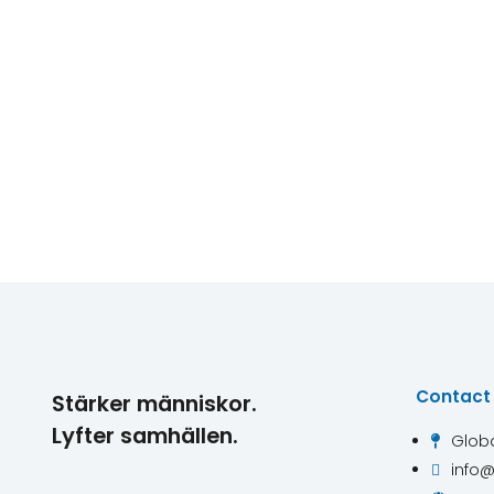
Contact
Stärker människor.
Lyfter samhällen.
Globa

info@
