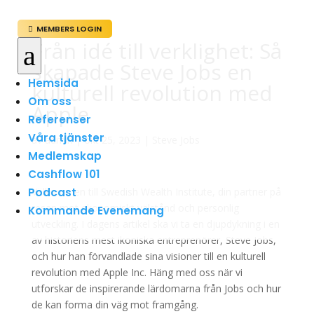
MEMBERS LOGIN

Från idé till verklighet: Så
a
skapade Steve Jobs en
Hemsida
kulturell revolution med
Om oss
Apple
Referenser
Våra tjänster
av
admin
|
okt 25, 2023
|
Steve Jobs
Medlemskap
Cashflow 101
Podcast
Välkommen till Swedish Wealth Institute, din partner på
resan mot ekonomiskt välstånd och personlig
Kommande Evenemang
utveckling. I dagens artikel ska vi ta en djupdykning i en
av historiens mest ikoniska entreprenörer, Steve Jobs,
och hur han förvandlade sina visioner till en kulturell
revolution med Apple Inc. Häng med oss när vi
utforskar de inspirerande lärdomarna från Jobs och hur
de kan forma din väg mot framgång.