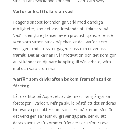
Sinek’s tankeväckande koncept – ”Start With Why”.
Varför är kraftfullare än vad
I dagens snabbt föränderliga värld med oändliga
möjligheter, kan det vara frestande att fokusera på
’vad’ – den yttre glansen av en produkt, tjänst eller idé.
Men som Simon Sinek påpekar, är det ’varför’ som
verkligen binder oss, engagerar oss och driver oss
framåt. Det är kärnan i vår motivation och det som gör
att vi känner en djupare koppling till vårt arbete, våra
mål och våra drömmar.
’Varför’ som drivkraften bakom framgångsrika
företag
Låt oss titta på Apple, ett av de mest framgångsrika
företagen i världen. Många skulle påstå att det är deras
innovativa produkter som satt dem på kartan. Men är
det verkligen så? När du gräver djupare, ser du att
deras sanna kraft kommer från deras ’varför’. Steve