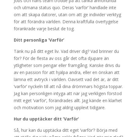
Jobs och hans team trodde på att tänka annorlunda
och utmana status quo. Deras ’varför’ handlade inte
om att skapa datorer, utan om att ge individer verktyg
för att förändra världen. Denna kraftfulla övertygelse
förankrade varje beslut de tog.
Ditt personliga ’Varför’
Tänk nu på ditt eget liv. Vad driver dig? Vad brinner du
för? För de flesta av oss går det ofta djupare än
ytligheter som pengar eller framgång. Kanske drivs du
av en passion för att hjälpa andra, eller en önskan att
lämna ett avtryck i världen. Oavsett vad det är, är ditt
’varför’ nyckeln till att nå dina drömmars högsta toppar.
Jag kan personligen intyga att när jag verkligen förstod
mitt eget ’varför’, förändrades allt. Jag kände en klarhet
och motivation som jag aldrig upplevt tidigare.
Hur du upptäcker ditt ’Varför’
Så, hur kan du upptäcka ditt eget ’varför’? Börja med