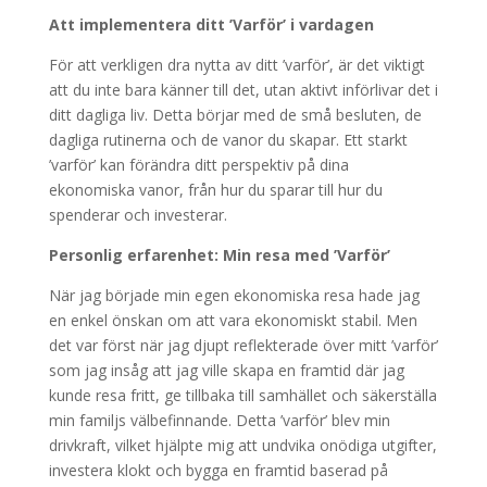
Att implementera ditt ’Varför’ i vardagen
För att verkligen dra nytta av ditt ’varför’, är det viktigt
att du inte bara känner till det, utan aktivt införlivar det i
ditt dagliga liv. Detta börjar med de små besluten, de
dagliga rutinerna och de vanor du skapar. Ett starkt
’varför’ kan förändra ditt perspektiv på dina
ekonomiska vanor, från hur du sparar till hur du
spenderar och investerar.
Personlig erfarenhet: Min resa med ’Varför’
När jag började min egen ekonomiska resa hade jag
en enkel önskan om att vara ekonomiskt stabil. Men
det var först när jag djupt reflekterade över mitt ’varför’
som jag insåg att jag ville skapa en framtid där jag
kunde resa fritt, ge tillbaka till samhället och säkerställa
min familjs välbefinnande. Detta ’varför’ blev min
drivkraft, vilket hjälpte mig att undvika onödiga utgifter,
investera klokt och bygga en framtid baserad på