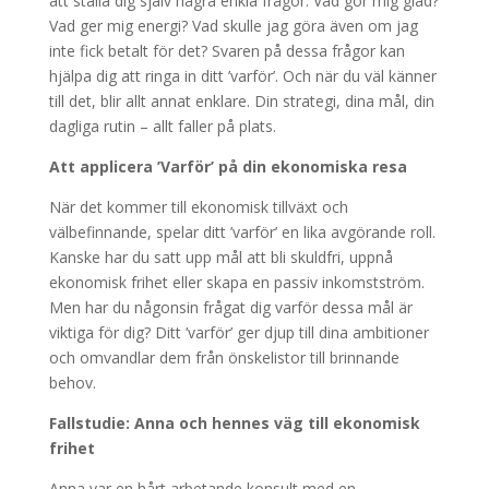
att ställa dig själv några enkla frågor. Vad gör mig glad?
Vad ger mig energi? Vad skulle jag göra även om jag
inte fick betalt för det? Svaren på dessa frågor kan
hjälpa dig att ringa in ditt ’varför’. Och när du väl känner
till det, blir allt annat enklare. Din strategi, dina mål, din
dagliga rutin – allt faller på plats.
Att applicera ’Varför’ på din ekonomiska resa
När det kommer till ekonomisk tillväxt och
välbefinnande, spelar ditt ’varför’ en lika avgörande roll.
Kanske har du satt upp mål att bli skuldfri, uppnå
ekonomisk frihet eller skapa en passiv inkomstström.
Men har du någonsin frågat dig varför dessa mål är
viktiga för dig? Ditt ’varför’ ger djup till dina ambitioner
och omvandlar dem från önskelistor till brinnande
behov.
Fallstudie: Anna och hennes väg till ekonomisk
frihet
Anna var en hårt arbetande konsult med en