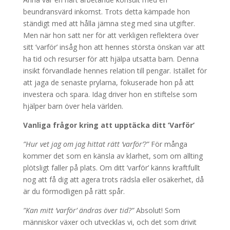
beundransvärd inkomst. Trots detta kämpade hon
ständigt med att hålla jämna steg med sina utgifter.
Men när hon satt ner för att verkligen reflektera över
sitt ’varför’ insåg hon att hennes största önskan var att
ha tid och resurser för att hjälpa utsatta barn. Denna
insikt förvandlade hennes relation till pengar. Istället för
att jaga de senaste prylarna, fokuserade hon på att
investera och spara. Idag driver hon en stiftelse som
hjälper barn över hela världen.
Vanliga frågor kring att upptäcka ditt ’Varför’
”Hur vet jag om jag hittat rätt ’varför’?”
För många
kommer det som en känsla av klarhet, som om allting
plötsligt faller på plats. Om ditt ’varför’ känns kraftfullt
nog att få dig att agera trots rädsla eller osäkerhet, då
är du förmodligen på rätt spår.
”Kan mitt ’varför’ ändras över tid?”
Absolut! Som
människor växer och utvecklas vi, och det som drivit