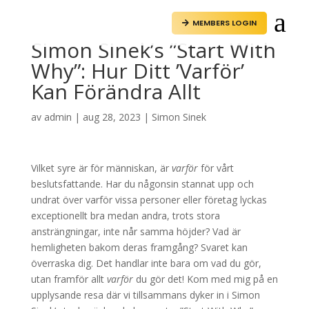
a
MEMBERS LOGIN

Simon Sinek’s ”Start With
Why”: Hur Ditt ’Varför’
Kan Förändra Allt
av
admin
|
aug 28, 2023
|
Simon Sinek
Vilket syre är för människan, är
varför
för vårt
beslutsfattande. Har du någonsin stannat upp och
undrat över varför vissa personer eller företag lyckas
exceptionellt bra medan andra, trots stora
ansträngningar, inte når samma höjder? Vad är
hemligheten bakom deras framgång? Svaret kan
överraska dig. Det handlar inte bara om vad du gör,
utan framför allt
varför
du gör det! Kom med mig på en
upplysande resa där vi tillsammans dyker in i Simon