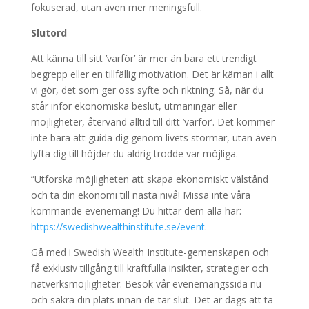
fokuserad, utan även mer meningsfull.
Slutord
Att känna till sitt ’varför’ är mer än bara ett trendigt
begrepp eller en tillfällig motivation. Det är kärnan i allt
vi gör, det som ger oss syfte och riktning. Så, när du
står inför ekonomiska beslut, utmaningar eller
möjligheter, återvänd alltid till ditt ’varför’. Det kommer
inte bara att guida dig genom livets stormar, utan även
lyfta dig till höjder du aldrig trodde var möjliga.
”Utforska möjligheten att skapa ekonomiskt välstånd
och ta din ekonomi till nästa nivå! Missa inte våra
kommande evenemang! Du hittar dem alla här:
https://swedishwealthinstitute.se/event
.
Gå med i Swedish Wealth Institute-gemenskapen och
få exklusiv tillgång till kraftfulla insikter, strategier och
nätverksmöjligheter. Besök vår evenemangssida nu
och säkra din plats innan de tar slut. Det är dags att ta