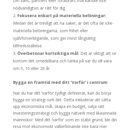
Din väns, partners eller föräldrars mål kanske inte
nödvändigtvis är rätt för dig.
Fokusera enbart på materiella belöningar:
Medan det är trevligt att ha saker, är det ofta de icke-
materiella belöningarna, som frihet eller
självförverkligande, som ger mest långsiktig
tillfredsställelse.
Överbetonar kortsiktiga mål:
Det är viktigt att se
bortom det omedelbara och tänka på var du vill vara
om 5, 10 eller 20 år.
Bygga en framtid med ditt ’Varför’ i centrum
När du har ditt ’varför’ tydligt definierat, kan du börja
bygga en strategi runt det. Detta inkluderar att sätta
upp ekonomiska mål, skapa en budget, välja rätt
investeringsstrategi och bygga nätverk med likasinnade
människor. Med ditt ’varför’ som en stabil grund, blir din
resa mot ekonomiskt välbefinnande inte bara mer