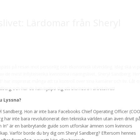
tslivet: Lärdomar från Sheryl
mpass på resan mot personlig och ekonomisk utveckling. Idag ska vi p
 de mest inflytelserika kvinnorna i näringslivet, Sheryl Sandberg. He
har inspirerat många att ta kontroll över sina karriärer och liv. Låt o
dberg och hur de kan hjälpa dig att blomstra i arbetslivet!
u Lyssna?
yl Sandberg. Hon är inte bara Facebooks Chief Operating Officer (COO
 har inte bara revolutionerat den tekniska världen utan även drivit på
ean In” är en banbrytande guide som utforskar ämnen som kvinnors
arskap. Varför borde du bry dig om Sheryl Sandberg? Eftersom hennes