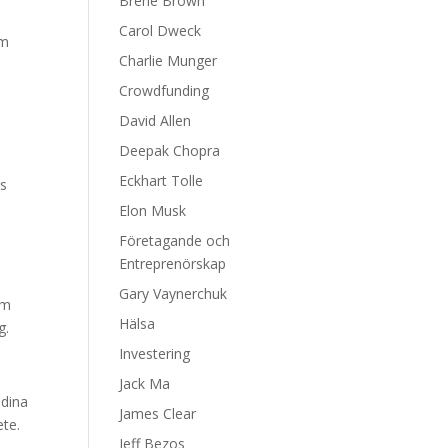
Brene Brown
Carol Dweck
om
Charlie Munger
Crowdfunding
David Allen
Deepak Chopra
Eckhart Tolle
rs
Elon Musk
Företagande och
Entreprenörskap
Gary Vaynerchuk
om
Hälsa
g.
Investering
Jack Ma
 dina
James Clear
ete.
Jeff Bezos