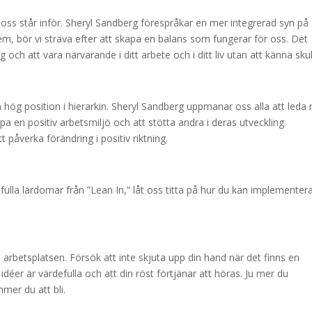
ss står inför. Sheryl Sandberg förespråkar en mer integrerad syn på
 dem, bör vi sträva efter att skapa en balans som fungerar för oss. Det
g och att vara närvarande i ditt arbete och i ditt liv utan att känna sku
n hög position i hierarkin. Sheryl Sandberg uppmanar oss alla att leda
pa en positiv arbetsmiljö och att stötta andra i deras utveckling.
 påverka förändring i positiv riktning.
fulla lärdomar från ”Lean In,” låt oss titta på hur du kan implementer
 arbetsplatsen. Försök att inte skjuta upp din hand när det finns en
idéer är värdefulla och att din röst förtjänar att höras. Ju mer du
mmer du att bli.