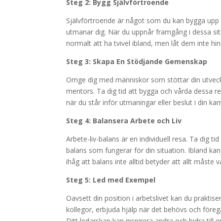
Steg 2: Bygg Självförtroende
Självförtroende är något som du kan bygga upp ö
utmanar dig. När du uppnår framgång i dessa sit
normalt att ha tvivel ibland, men låt dem inte hindr
Steg 3: Skapa En Stödjande Gemenskap
Omge dig med människor som stöttar din utveckli
mentors. Ta dig tid att bygga och vårda dessa r
när du står inför utmaningar eller beslut i din karr
Steg 4: Balansera Arbete och Liv
Arbete-liv-balans är en individuell resa. Ta dig t
balans som fungerar för din situation. Ibland kan 
ihåg att balans inte alltid betyder att allt måste
Steg 5: Led med Exempel
Oavsett din position i arbetslivet kan du praktise
kollegor, erbjuda hjälp när det behövs och för
Ditt ledarskap kan inspirera andra och bidra till e