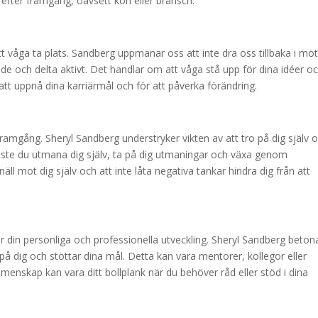
r efter framgång, oavsett kön eller bransch.
tt våga ta plats. Sandberg uppmanar oss att inte dra oss tillbaka i mö
ande och delta aktivt. Det handlar om att våga stå upp för dina idéer o
 att uppnå dina karriärmål och för att påverka förändring.
ramgång. Sheryl Sandberg understryker vikten av att tro på dig själv 
åste du utmana dig själv, ta på dig utmaningar och växa genom
ll mot dig själv och att inte låta negativa tankar hindra dig från att
din personliga och professionella utveckling. Sheryl Sandberg beton
å dig och stöttar dina mål. Detta kan vara mentorer, kollegor eller
enskap kan vara ditt bollplank när du behöver råd eller stöd i dina