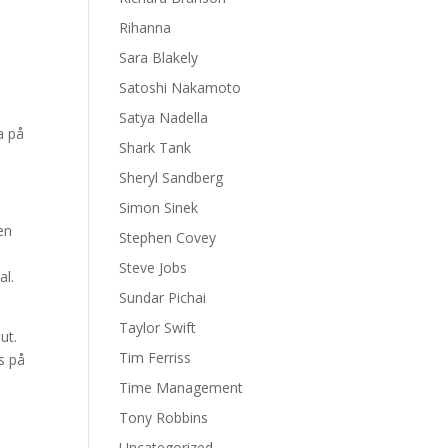
Rihanna
.
Sara Blakely
Satoshi Nakamoto
Satya Nadella
a på
Shark Tank
Sheryl Sandberg
Simon Sinek
en
Stephen Covey
Steve Jobs
al.
Sundar Pichai
Taylor Swift
ut.
Tim Ferriss
s på
Time Management
Tony Robbins
Uncategorized