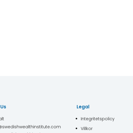
 Us
Legal
lt
Integritetspolicy
@swedishwealthinstitute.com
Villkor