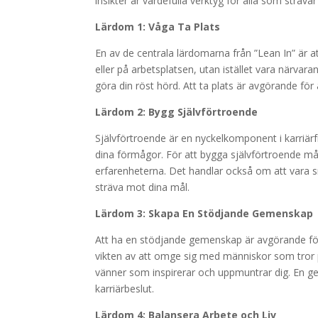
insikter är värdefulla verktyg för alla som sträva
Lärdom 1: Våga Ta Plats
En av de centrala lärdomarna från ”Lean In” är a
eller på arbetsplatsen, utan istället vara närvar
göra din röst hörd. Att ta plats är avgörande för
Lärdom 2: Bygg Självförtroende
Självförtroende är en nyckelkomponent i karriärf
dina förmågor. För att bygga självförtroende m
erfarenheterna. Det handlar också om att vara snä
sträva mot dina mål.
Lärdom 3: Skapa En Stödjande Gemenskap
Att ha en stödjande gemenskap är avgörande för 
vikten av att omge sig med människor som tror p
vänner som inspirerar och uppmuntrar dig. En gem
karriärbeslut.
Lärdom 4: Balansera Arbete och Liv