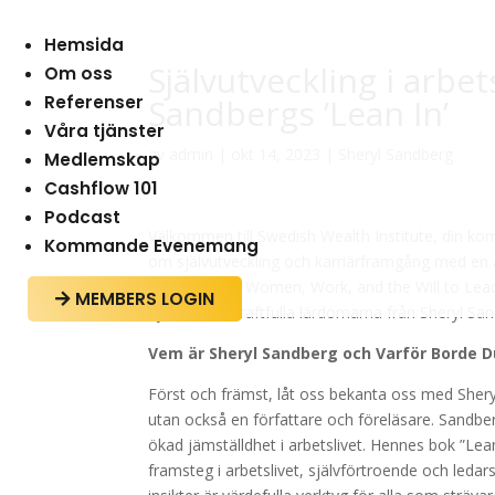
Hemsida
Självutveckling i arbe
Om oss
Referenser
Sandbergs ’Lean In’
Våra tjänster
av
admin
|
okt 14, 2023
|
Sheryl Sandberg
Medlemskap
Cashflow 101
Podcast
Välkommen till Swedish Wealth Institute, din ko
Kommande Evenemang
om självutveckling och karriärframgång med en av
bok ”Lean In: Women, Work, and the Will to Lead” 
MEMBERS LOGIN

dyka in i de kraftfulla lärdomarna från Sheryl San
Vem är Sheryl Sandberg och Varför Borde D
Först och främst, låt oss bekanta oss med Sher
utan också en författare och föreläsare. Sandberg
ökad jämställdhet i arbetslivet. Hennes bok ”L
framsteg i arbetslivet, självförtroende och led