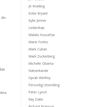
JK Rowling
Kobe Bryant
a din
Kylie Jenner
Ledarskap
Malala Yousafzai
Marie Forleo
Mark Cuban
Mark Zuckerberg
Michelle Obama
både
Nätverkande
Oprah Winfrey
Personlig Utveckling
Peter Lynch
 dina
Ray Dalio
Richard Branson