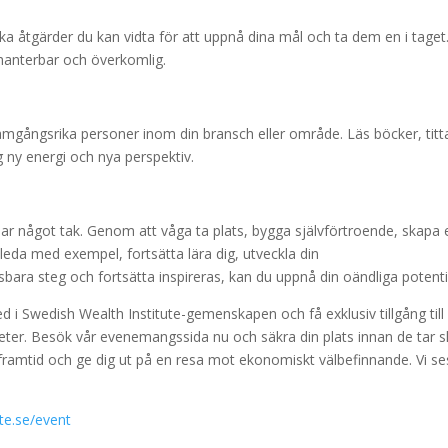
fika åtgärder du kan vidta för att uppnå dina mål och ta dem en i taget
hanterbar och överkomlig.
framgångsrika personer inom din bransch eller område. Läs böcker, titt
 ny energi och nya perspektiv.
 har något tak. Genom att våga ta plats, bygga självförtroende, skapa 
eda med exempel, fortsätta lära dig, utveckla din
ara steg och fortsätta inspireras, kan du uppnå din oändliga potenti
Swedish Wealth Institute-gemenskapen och få exklusiv tillgång till
gheter. Besök vår evenemangssida nu och säkra din plats innan de tar sl
 framtid och ge dig ut på en resa mot ekonomiskt välbefinnande. Vi se
te.se/event