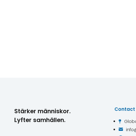
Contact
Stärker människor.
Lyfter samhällen.
Globa

info
