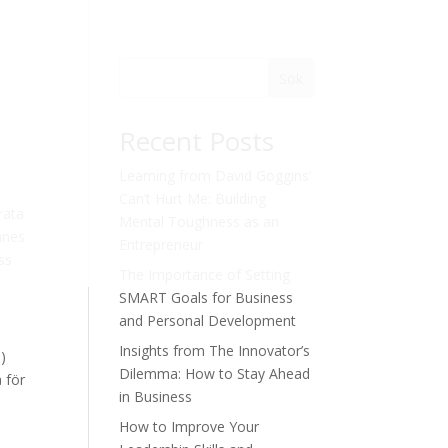
Sök
Recent Posts
Learning from David Goggins’
Can’t Hurt Me: Building
rata
Mental Toughness as an
nnes
Entrepreneur
ss
The Importance of Setting
SMART Goals for Business
and Personal Development
Insights from The Innovator’s
)
Dilemma: How to Stay Ahead
 för
in Business
How to Improve Your