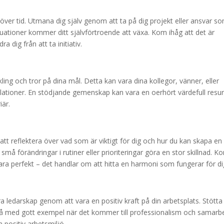
ver tid. Utmana dig själv genom att ta på dig projekt eller ansvar s
uationer kommer ditt självförtroende att växa. Kom ihåg att det är
a dig från att ta initiativ.
ng och tror på dina mål. Detta kan vara dina kollegor, vänner, eller
elationer. En stödjande gemenskap kan vara en oerhört värdefull resu
iär.
id att reflektera över vad som är viktigt för dig och hur du kan skapa en
små förändringar i rutiner eller prioriteringar göra en stor skillnad. K
 vara perfekt – det handlar om att hitta en harmoni som fungerar för di
ra ledarskap genom att vara en positiv kraft på din arbetsplats. Stötta
egå med gott exempel när det kommer till professionalism och samarb
n positiv arbetsmiljö.