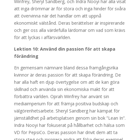
Winfrey, Sheryl Sandberg, och Indra Nooyi har alla visat
att inga drömmar är för stora och inga hinder för svåra
att övervinna när det handlar om att uppnå
ekonomiskt välstånd. Deras berättelser är inspirerande
och ger oss alla värdefulla lärdomar om vad som krävs
för att lyckas i affärsvärlden.
Lektion 10: Använd din passion för att skapa
förändring
En gemensam nämnare bland dessa framgångsrika
kvinnor är deras passion för att skapa förändring. De
har alla haft en djup övertygelse om att de kan göra
skillnad och använda sin ekonomiska makt för att
förbättra världen. Oprah Winfrey har använt sin
mediaimperium för att främja positiva budskap och
välgörenhetsarbete. Sheryl Sandberg har kämpat för
jämställdhet på arbetsplatsen genom sin bok ”Lean In”.
Indra Nooyi har fokuserat på hållbarhet och hälsa som
VD för PepsiCo. Deras passion har drivit dem att ta
stora steg och inspirera andra att följa deras exempel.