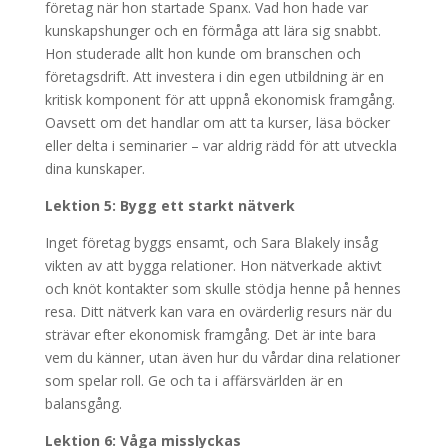
företag när hon startade Spanx. Vad hon hade var
kunskapshunger och en förmåga att lära sig snabbt.
Hon studerade allt hon kunde om branschen och
företagsdrift. Att investera i din egen utbildning är en
kritisk komponent för att uppnå ekonomisk framgång.
Oavsett om det handlar om att ta kurser, läsa böcker
eller delta i seminarier – var aldrig rädd för att utveckla
dina kunskaper.
Lektion 5: Bygg ett starkt nätverk
Inget företag byggs ensamt, och Sara Blakely insåg
vikten av att bygga relationer. Hon nätverkade aktivt
och knöt kontakter som skulle stödja henne på hennes
resa. Ditt nätverk kan vara en ovärderlig resurs när du
strävar efter ekonomisk framgång. Det är inte bara
vem du känner, utan även hur du vårdar dina relationer
som spelar roll. Ge och ta i affärsvärlden är en
balansgång.
Lektion 6: Våga misslyckas