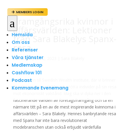
MEMBERS LOGIN

Framgångsrika kvinnor i
a
affärsvärlden: Lektioner
Hemsida
från Sara Blakelys Spanx-
Om oss
resa
Referenser
Våra tjänster
av
admin
|
okt 2, 2023
|
Sara Blakely
Medlemskap
Cashflow 101
Podcast
Välkommen till Swedish Wealth Institute, där vi brinner
för att inspirera, utbilda och stötta individer på sin resa
Kommande Evenemang
mot ekonomiskt välstånd. Idag ska vi dyka ner i den
fascinerande världen av företagsframgång och ta en
närmare titt på en av de mest inspirerande kvinnorna i
affärsvärlden – Sara Blakely. Hennes banbrytande resa
med Spanx har inte bara revolutionerat
modebranschen utan också erbjudit värdefulla