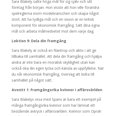
Sara Blakely satte höga mål för sig själv och sitt
företag från början. Hon visste att hon ville förändra
spelreglerna inom modebranschen och skapa något
stort. Att ha tydliga mål och en vision är en kritisk
komponent för ekonomisk framgång. Sätt dina egna
mål och arbeta målmedvetet mot dem varje dag.
Lektion 9: Dela din framgång
Sara Blakely är också en filantrop och aktiv i att ge
tillbaka till samhället. Att dela din framgång och hjälpa
andra är inte bara en moralisk skyldighet utan kan
också öka din egen lycka och känsla av uppfyllelse. När
du når ekonomisk framgång, överväg att bidra till
samhället på något sätt.
Avsnitt 1: Framgångsrika kvinnor i affärsvärlden
Sara Blakelys resa med Spanx är bara ett exempel på
många framgångsrika kvinnor som har lämnat ett
bestående avtryck i affärsvärlden. Kvinnor som Oprah