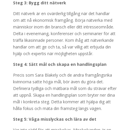
Steg 3: Bygg ditt nätverk
Ditt nätverk är en ovärderlig tillgång när det handlar
om att nå ekonomisk framgång. Börja nätverka med
människor inom din bransch eller ditt intresseområde.
Delta i evenemang, konferenser och seminarier för att
träffa likasinnade personer. Kom ihåg att nätverkande
handlar om att ge och ta, så var villig att erbjuda din
hjälp och expertis när möjligheten uppstår.
Steg 4: Sätt mål och skapa en handlingsplan
Precis som Sara Blakely och de andra framgångsrika
kvinnorna satte höga mål, bör även du göra det.
Definiera tydliga och mätbara mål som du strävar efter
att uppnå. Skapa en handlingsplan som bryter ner dina
mål i konkreta steg. Detta kommer att hjälpa dig att
hålla fokus och mäta din framsteg längs vägen.
Steg 5: Våga misslyckas och lära av det
Var inte rädd för att misslyckas. Misslyckanden är en