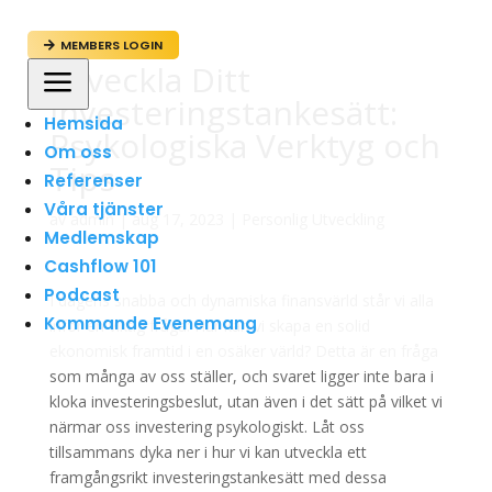
MEMBERS LOGIN

Utveckla Ditt
a
Investeringstankesätt:
Hemsida
Psykologiska Verktyg och
Om oss
Tips
Referenser
Våra tjänster
av
admin
|
aug 17, 2023
|
Personlig Utveckling
Medlemskap
Cashflow 101
Podcast
I dagens snabba och dynamiska finansvärld står vi alla
Kommande Evenemang
inför en viktig fråga: Hur kan vi skapa en solid
ekonomisk framtid i en osäker värld? Detta är en fråga
som många av oss ställer, och svaret ligger inte bara i
kloka investeringsbeslut, utan även i det sätt på vilket vi
närmar oss investering psykologiskt. Låt oss
tillsammans dyka ner i hur vi kan utveckla ett
framgångsrikt investeringstankesätt med dessa