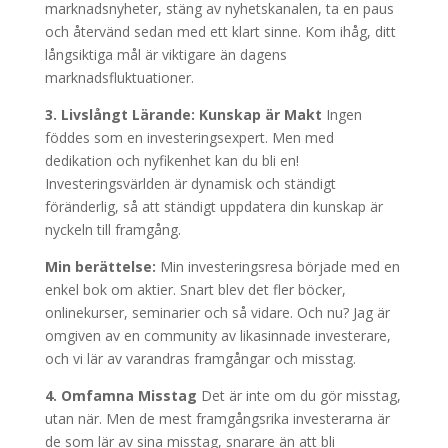
marknadsnyheter, stäng av nyhetskanalen, ta en paus
och återvänd sedan med ett klart sinne. Kom ihåg, ditt
långsiktiga mål är viktigare än dagens
marknadsfluktuationer.
3. Livslångt Lärande: Kunskap är Makt
Ingen
föddes som en investeringsexpert. Men med
dedikation och nyfikenhet kan du bli en!
Investeringsvärlden är dynamisk och ständigt
föränderlig, så att ständigt uppdatera din kunskap är
nyckeln till framgång.
Min berättelse:
Min investeringsresa började med en
enkel bok om aktier. Snart blev det fler böcker,
onlinekurser, seminarier och så vidare. Och nu? Jag är
omgiven av en community av likasinnade investerare,
och vi lär av varandras framgångar och misstag.
4. Omfamna Misstag
Det är inte om du gör misstag,
utan när. Men de mest framgångsrika investerarna är
de som lär av sina misstag, snarare än att bli