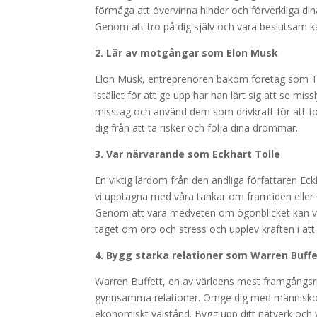
förmåga att övervinna hinder och förverkliga din
Genom att tro på dig själv och vara beslutsam kan
2. Lär av motgångar som Elon Musk
Elon Musk, entreprenören bakom företag som Te
istället för att ge upp har han lärt sig att se mi
misstag och använd dem som drivkraft för att for
dig från att ta risker och följa dina drömmar.
3. Var närvarande som Eckhart Tolle
En viktig lärdom från den andliga författaren Ec
vi upptagna med våra tankar om framtiden eller d
Genom att vara medveten om ögonblicket kan vi up
taget om oro och stress och upplev kraften i att 
4. Bygg starka relationer som Warren Buff
Warren Buffett, en av världens mest framgångsri
gynnsamma relationer. Omge dig med människor s
ekonomiskt välstånd. Bygg upp ditt nätverk och 