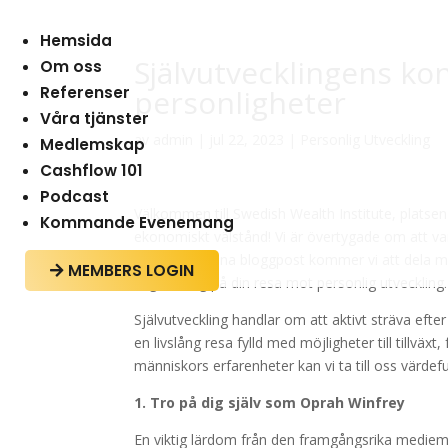
Hemsida
Självutvecklingens ko
Om oss
Referenser
personligheter
Våra tjänster
av
admin
|
jul 22, 2023
|
Personlig Utveckling
Medlemskap
Cashflow 101
Podcast
Välkommen till Swedish Wealth Institute, platsen 
Kommande Evenemang
ekonomiskt välstånd! Vi är övertygade om att var
framtid. I denna bloggpost kommer vi att dela 
MEMBERS LOGIN

vägleda dig på din resa mot personlig utveckling.
Självutveckling handlar om att aktivt sträva efter 
en livslång resa fylld med möjligheter till tillvä
människors erfarenheter kan vi ta till oss värdeful
1. Tro på dig själv som Oprah Winfrey
En viktig lärdom från den framgångsrika mediemo