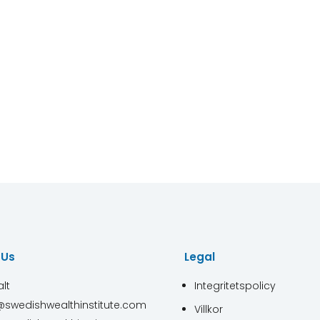
 Us
Legal
lt
Integritetspolicy
@swedishwealthinstitute.com
Villkor