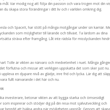
a mål. Var modig nog att följa din passion och vara trogen mot din vis
 du skapa stora förändringar i ditt liv och i världen omkring dig.
sla och SpaceX, har stött på många motgångar under sin karriär. M
sslyckanden som möjligheter till lärande och tillväxt. Ta lärdom av dina
tsätta sträva efter framgång. Låt inte rädsla för misslyckanden hind
khart Tolle är vikten av närvaro och medvetenhet i nuet. Många gånge
et förflutna och missar att verkligen uppskatta det som sker just nu.
pleva en djupare nivå av glädje, inre frid och lycka. Lär dig att slä
vara fullt närvarande i det här och nu.
ett
ka investerare, betonar vikten av att bygga starka och ömsesidigt
om inspirerar och stödjer dig på din resa mot självutveckling och
var beredd att hjälpa andra när möjligheten uppstår. Genom att skap