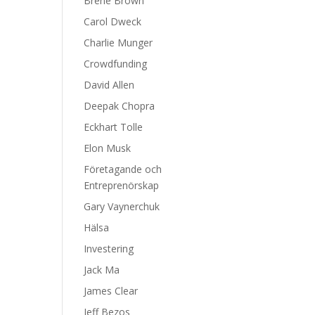
Brene Brown
Carol Dweck
Charlie Munger
Crowdfunding
David Allen
Deepak Chopra
Eckhart Tolle
Elon Musk
Företagande och
Entreprenörskap
Gary Vaynerchuk
Hälsa
Investering
Jack Ma
James Clear
Jeff Bezos