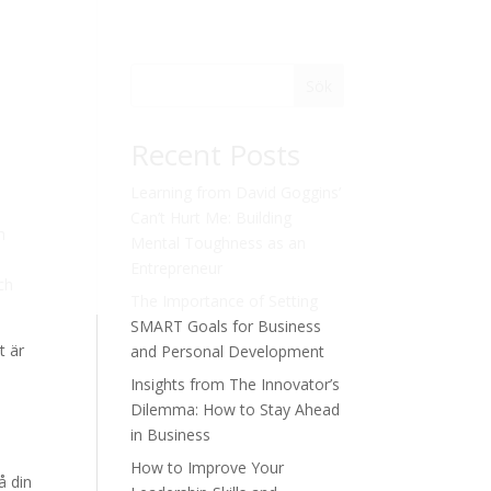
Sök
Recent Posts
Learning from David Goggins’
Can’t Hurt Me: Building
h
Mental Toughness as an
Entrepreneur
ch
The Importance of Setting
SMART Goals for Business
t är
and Personal Development
Insights from The Innovator’s
Dilemma: How to Stay Ahead
in Business
How to Improve Your
å din