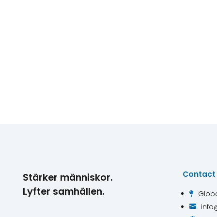
Contact
Stärker människor.
Lyfter samhällen.
Globa

info
