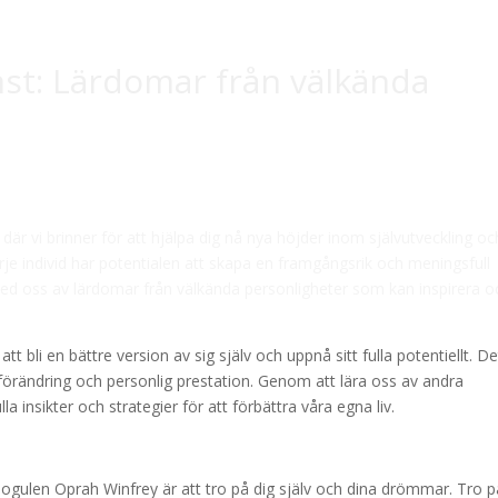
nst: Lärdomar från välkända
där vi brinner för att hjälpa dig nå nya höjder inom självutveckling oc
je individ har potentialen att skapa en framgångsrik och meningsfull
med oss av lärdomar från välkända personligheter som kan inspirera o
att bli en bättre version av sig själv och uppnå sitt fulla potentiellt. De
xt, förändring och personlig prestation. Genom att lära oss av andra
la insikter och strategier för att förbättra våra egna liv.
gulen Oprah Winfrey är att tro på dig själv och dina drömmar. Tro p