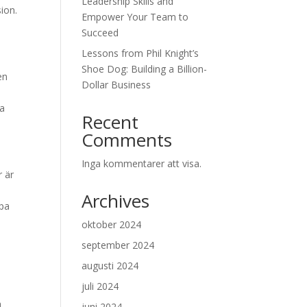
Leadership Skills and
ion.
Empower Your Team to
Succeed
Lessons from Phil Knight’s
Shoe Dog: Building a Billion-
en
Dollar Business
ra
Recent
Comments
Inga kommentarer att visa.
r är
Archives
ppa
oktober 2024
september 2024
augusti 2024
juli 2024
a
juni 2024