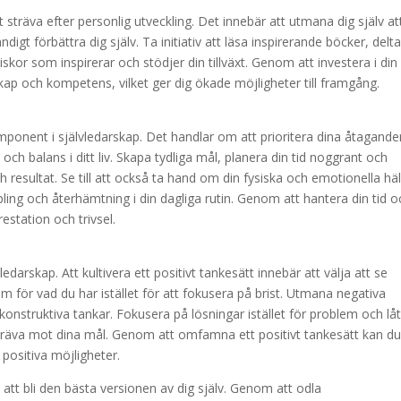
 sträva efter personlig utveckling. Det innebär att utmana dig själv at
digt förbättra dig själv. Ta initiativ att läsa inspirerande böcker, delta
r som inspirerar och stödjer din tillväxt. Genom att investera i din
ap och kompetens, vilket ger dig ökade möjligheter till framgång.
omponent i självledarskap. Det handlar om att prioritera dina åtagande
och balans i ditt liv. Skapa tydliga mål, planera din tid noggrant och
resultat. Se till att också ta hand om din fysiska och emotionella hä
ing och återhämtning i din dagliga rutin. Genom att hantera din tid o
restation och trivsel.
ledarskap. Att kultivera ett positivt tankesätt innebär att välja att se
am för vad du har istället för att fokusera på brist. Utmana negativa
struktiva tankar. Fokusera på lösningar istället för problem och låt
sträva mot dina mål. Genom att omfamna ett positivt tankesätt kan d
positiva möjligheter.
 att bli den bästa versionen av dig själv. Genom att odla