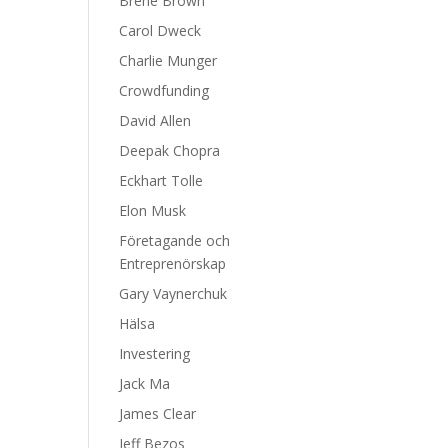
Brene Brown
Carol Dweck
Charlie Munger
Crowdfunding
David Allen
Deepak Chopra
Eckhart Tolle
Elon Musk
Företagande och
Entreprenörskap
Gary Vaynerchuk
Hälsa
Investering
Jack Ma
James Clear
Jeff Bezos