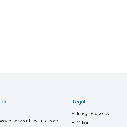
 Us
Legal
lt
Integritetspolicy
@swedishwealthinstitute.com
Villkor