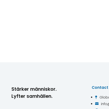
Contact
Stärker människor.
Lyfter samhällen.
Globa

info
