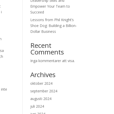
Leadership Skills and
t
Empower Your Team to
 i
Succeed
Lessons from Phil Knight’s
Shoe Dog: Building a Billion-
Dollar Business
n
Recent
Comments
lsa
ch
Inga kommentarer att visa.
Archives
oktober 2024
 inte
september 2024
u
augusti 2024
juli 2024
juni 2024