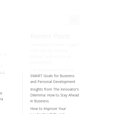
Sök
Recent Posts
Learning from David Goggins’
Can’t Hurt Me: Building
v. Vi
Mental Toughness as an
I
Entrepreneur
nå
The Importance of Setting
tid!
SMART Goals for Business
and Personal Development
Insights from The Innovator’s
je
Dilemma: How to Stay Ahead
ra
in Business
How to Improve Your