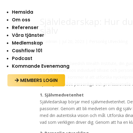
Hemsida
Självledarskap: Hur du
Om oss
Referenser
själv
Våra tjänster
av
admin
|
jul 20, 2023
|
Personlig Utveckling
Medlemskap
Cashflow 101
Podcast
Välkommen till Swedish Wealth Institute, din guide
Kommande Evenemang
tror på kraften hos individuell tillväxt och pers
dagens artikel kommer vi att utforska nyckelprinc
MEMBERS LOGIN

nya höjder i både personliga och professionella as
1. Självmedvetenhet
Självledarskap börjar med självmedvetenhet. Det
passioner. Genom att bli medveten om dig själv ka
med din autentiska vision och mål. Utforska dina i
vad som verkligen driver dig. Genom att ha en klar