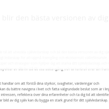
 blir den bästa versionen av dig
 till att utveckla självledarskap och bli den bästa versionen av dig själ
onligt ledarskap för att uppnå framgång och ekonomiskt välbefinnande. 
iper och strategier som hjälper dig att stärka ditt självledarskap och 
pekter av ditt liv. Så låt oss sätta igång och ta kontroll över din fram
 handlar om att förstå dina styrkor, svagheter, värderingar och
n du bättre navigera i livet och fatta välgrundade beslut som är i lin
ntressen, reflektera över dina erfarenheter och ta dig tid att identifie
 bild av dig själv kan du bygga en stark grund för ditt självledarskap.