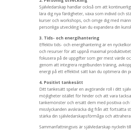
2. Personlig utveckling
Självledarskap handlar också om att kontinuerligt
lära dig nya färdigheter, växa som individ och stän
kurser och workshops, och omge dig med människo
personliga utveckling kan du expandera din kunsk
3. Tids- och energihantering
Effektiv tids- och energihantering är en nyckelk
och resurser för att uppnå maximal produktivitet 
fokusera på de uppgifter som ger mest värde och 
genom att integrera regelbunden träning, avkoppl
energi på ett effektivt sätt kan du optimera din p
4. Positivt tankesätt
Ditt tankesätt spelar en avgörande roll i ditt själv
möjligheter istället för hinder och att vara tacks
tankemönster och ersätt dem med positiva och kon
misslyckanden avskräcka dig från att fortsätta 
stärka din självledarskapsförmåga och attrahera 
Sammanfattningsvis är självledarskap nyckeln till