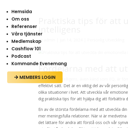
Hemsida
Praktiska tips för att
Om oss
Referenser
intelligens
Våra tjänster
av
admin
|
jun 14, 2024
|
Personlig Utveckling
Medlemskap
Cashflow 101
Podcast
Kommande Evenemang
Fördelarna med att ut
MEMBERS LOGIN

Emotionell intelligens, även känd som EQ, är fö
effektivt sätt. Det är en viktig del av vår perso
olika situationer i livet. Att utveckla vår emotio
dig praktiska tips för att hjälpa dig att förbättra 
En av de största fördelarna med att utveckla din 
mer meningsfulla relationer. När vi är medvetna
det lättare för andra att förstå oss och vår synv