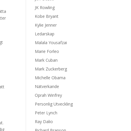
JK Rowling
ätta
Kobe Bryant
kter
Kylie Jenner
Ledarskap
gt
Malala Yousafzai
Marie Forleo
Mark Cuban
Mark Zuckerberg
Michelle Obama
å
Nätverkande
att
Oprah Winfrey
Personlig Utveckling
Peter Lynch
Ray Dalio
ut.
dig
Richard Branson