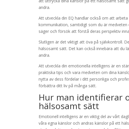
att uttrycka dina känslor på ett hälsosamt sätt g
andra.
Att utveckla din EQ handlar också om att arbeta p
kommunikation, samtidigt som du är medveten o
säger och försök att förstå deras perspektiv inn
Slutligen är det viktigt att öva på självkontroll. 
hälsosamt sätt. Det kan också innebära att du lär
andra.
Att utveckla din emotionella intelligens är en s
praktiska tips och vara medveten om dina känslo
nytta av dess fördelar i ditt personliga och profe
förbättra ditt liv på många sätt.
Hur man identifierar 
hälsosamt sätt
Emotionell intelligens är en viktig del av vårt da
våra egna känslor och andras känslor på ett häls