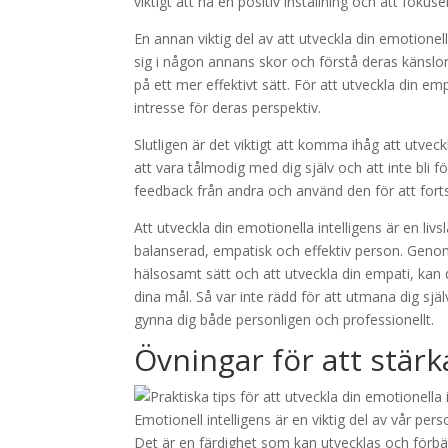
viktigt att ha en positiv inställning och att fokus
En annan viktig del av att utveckla din emotionell
sig i någon annans skor och förstå deras känslor.
på ett mer effektivt sätt. För att utveckla din em
intresse för deras perspektiv.
Slutligen är det viktigt att komma ihåg att utveckl
att vara tålmodig med dig själv och att inte bli
feedback från andra och använd den för att fortsä
Att utveckla din emotionella intelligens är en li
balanserad, empatisk och effektiv person. Genom
hälsosamt sätt och att utveckla din empati, kan 
dina mål. Så var inte rädd för att utmana dig sjä
gynna dig både personligen och professionellt.
Övningar för att stärk
Emotionell intelligens är en viktig del av vår per
Det är en färdighet som kan utvecklas och förbät