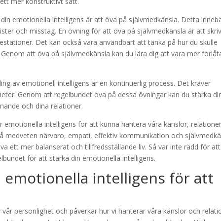
 ett mer konstruktivt sätt.
din emotionella intelligens är att öva på självmedkänsla. Detta inneb
rister och misstag. En övning för att öva på självmedkänsla är att skri
restationer. Det kan också vara användbart att tänka på hur du skulle
 Genom att öva på självmedkänsla kan du lära dig att vara mer förlå
ling av emotionell intelligens är en kontinuerlig process. Det kräver
gheter. Genom att regelbundet öva på dessa övningar kan du stärka di
nnande och dina relationer.
r emotionella intelligens för att kunna hantera våra känslor, relatione
a på medveten närvaro, empati, effektiv kommunikation och självmedkä
va ett mer balanserat och tillfredsställande liv. Så var inte rädd för att
bundet för att stärka din emotionella intelligens.
emotionella intelligens för att
 av vår personlighet och påverkar hur vi hanterar våra känslor och relati