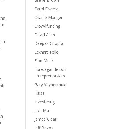
Brene Brown
s?
Carol Dweck
Charlie Munger
tna
em.
Crowdfunding
David Allen
ätt.
Deepak Chopra
tt
Eckhart Tolle
Elon Musk
Företagande och
Entreprenörskap
n
Gary Vaynerchuk
att
Hälsa
Investering
t
Jack Ma
En
James Clear
å
Jeff Bezos