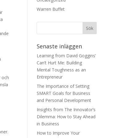
Warren Buffet
är
va
tande
Senaste inläggen
Learning from David Goggins’
n
Can’t Hurt Me: Building
Mental Toughness as an
Entrepreneur
r och
nsla
The Importance of Setting
SMART Goals for Business
and Personal Development
Insights from The Innovator’s
Dilemma: How to Stay Ahead
in Business
oner.
How to Improve Your