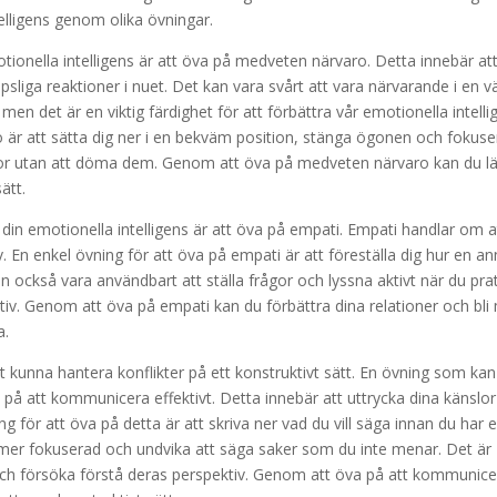
telligens genom olika övningar.
otionella intelligens är att öva på medveten närvaro. Detta innebär at
liga reaktioner i nuet. Det kan vara svårt att vara närvarande i en v
en det är en viktig färdighet för att förbättra vår emotionella intelli
 är att sätta dig ner i en bekväm position, stänga ögonen och fokuse
lor utan att döma dem. Genom att öva på medveten närvaro kan du l
ätt.
din emotionella intelligens är att öva på empati. Empati handlar om a
v. En enkel övning för att öva på empati är att föreställa dig hur en a
an också vara användbart att ställa frågor och lyssna aktivt när du pra
tiv. Genom att öva på empati kan du förbättra dina relationer och bli
a.
att kunna hantera konflikter på ett konstruktivt sätt. En övning som kan
a på att kommunicera effektivt. Detta innebär att uttrycka dina känslo
ing för att öva på detta är att skriva ner vad du vill säga innan du har 
a mer fokuserad och undvika att säga saker som du inte menar. Det är
 och försöka förstå deras perspektiv. Genom att öva på att kommunic