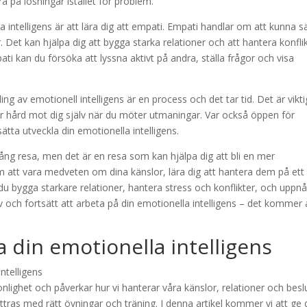
era på lösningar istället för problem.
a intelligens är att lära dig att empati. Empati handlar om att kunna s
 Det kan hjälpa dig att bygga starka relationer och att hantera konfli
pati kan du försöka att lyssna aktivt på andra, ställa frågor och visa
ing av emotionell intelligens är en process och det tar tid. Det är vikti
 för hård mot dig själv när du möter utmaningar. Var också öppen för
tta utveckla din emotionella intelligens.
vslång resa, men det är en resa som kan hjälpa dig att bli en mer
 att vara medveten om dina känslor, lära dig att hantera dem på ett
du bygga starkare relationer, hantera stress och konflikter, och uppn
lv och fortsätt att arbeta på din emotionella intelligens – det kommer 
a din emotionella intelligens
sonlighet och påverkar hur vi hanterar våra känslor, relationer och besl
tras med rätt övningar och träning. I denna artikel kommer vi att ge 