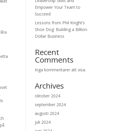
Leadership Skills and
ilket
Empower Your Team to
Succeed
Lessons from Phil Knight’s
Shoe Dog: Building a Billion-
våra
Dollar Business
Recent
Detta
Comments
Inga kommentarer att visa.
Archives
pset
,
oktober 2024
ch
september 2024
augusti 2024
och
juli 2024
 på
juni 2024