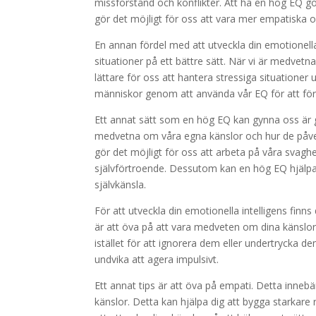
missförstånd och konflikter. Att ha en hög EQ gör
gör det möjligt för oss att vara mer empatiska o
En annan fördel med att utveckla din emotionella 
situationer på ett bättre sätt. När vi är medvet
lättare för oss att hantera stressiga situationer 
människor genom att använda vår EQ för att förs
Ett annat sätt som en hög EQ kan gynna oss är g
medvetna om våra egna känslor och hur de påverk
gör det möjligt för oss att arbeta på våra svaghet
självförtroende. Dessutom kan en hög EQ hjälpa
självkänsla.
För att utveckla din emotionella intelligens finns
är att öva på att vara medveten om dina känslor. D
istället för att ignorera dem eller undertrycka
undvika att agera impulsivt.
Ett annat tips är att öva på empati. Detta innebä
känslor. Detta kan hjälpa dig att bygga starkare