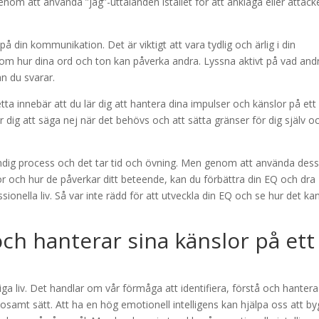
enom att använda ”jag”-uttalanden istället för att anklaga eller attack
å din kommunikation. Det är viktigt att vara tydlig och ärlig i din
m hur dina ord och ton kan påverka andra. Lyssna aktivt på vad and
an du svarar.
Detta innebär att du lär dig att hantera dina impulser och känslor på ett
 dig att säga nej när det behövs och att sätta gränser för dig själv o
tändig process och det tar tid och övning. Men genom att använda des
r och hur de påverkar ditt beteende, kan du förbättra din EQ och dra
ssionella liv. Så var inte rädd för att utveckla din EQ och se hur det ka
och hanterar sina känslor på ett
gliga liv. Det handlar om vår förmåga att identifiera, förstå och hantera
osamt sätt. Att ha en hög emotionell intelligens kan hjälpa oss att b