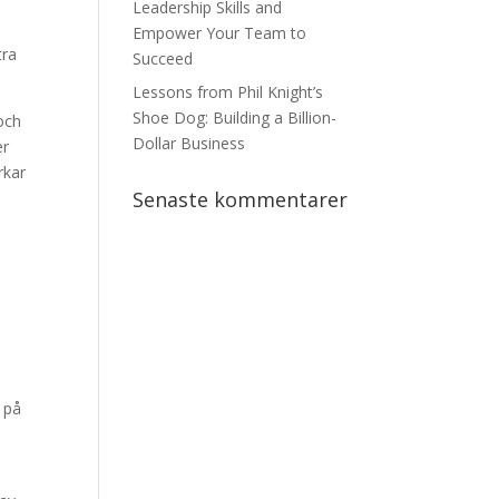
n
Leadership Skills and
Empower Your Team to
tra
Succeed
Lessons from Phil Knight’s
Shoe Dog: Building a Billion-
 och
Dollar Business
er
rkar
Senaste kommentarer
h
-
a på