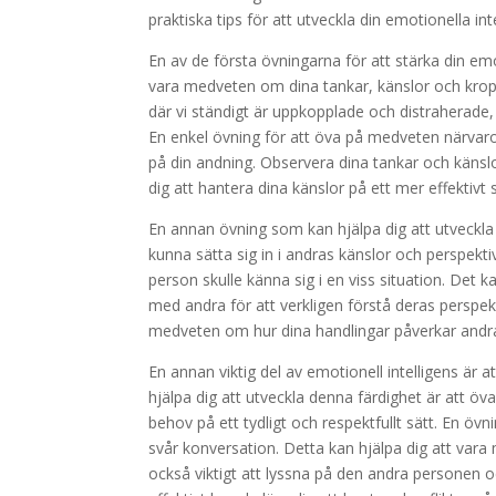
praktiska tips för att utveckla din emotionella in
En av de första övningarna för att stärka din em
vara medveten om dina tankar, känslor och kropps
där vi ständigt är uppkopplade och distraherade, m
En enkel övning för att öva på medveten närvaro
på din andning. Observera dina tankar och käns
dig att hantera dina känslor på ett mer effektivt s
En annan övning som kan hjälpa dig att utveckla 
kunna sätta sig in i andras känslor och perspekti
person skulle känna sig i en viss situation. Det k
med andra för att verkligen förstå deras perspek
medveten om hur dina handlingar påverkar andr
En annan viktig del av emotionell intelligens är 
hjälpa dig att utveckla denna färdighet är att öv
behov på ett tydligt och respektfullt sätt. En övn
svår konversation. Detta kan hjälpa dig att var
också viktigt att lyssna på den andra personen