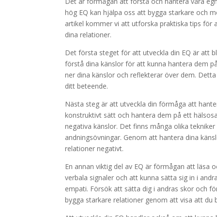
Det är förmågan att förstå och hantera våra egn
hög EQ kan hjälpa oss att bygga starkare och mer
artikel kommer vi att utforska praktiska tips för 
dina relationer.
Det första steget för att utveckla din EQ är att 
förstå dina känslor för att kunna hantera dem på
ner dina känslor och reflekterar över dem. Dett
ditt beteende.
Nästa steg är att utveckla din förmåga att hante
konstruktivt sätt och hantera dem på ett hälsosamt
negativa känslor. Det finns många olika tekniker
andningsövningar. Genom att hantera dina känslo
relationer negativt.
En annan viktig del av EQ är förmågan att läsa 
verbala signaler och att kunna sätta sig in i and
empati. Försök att sätta dig i andras skor och fö
bygga starkare relationer genom att visa att du b