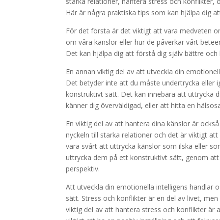
starka relationer, hantera stress och konflikter,
Här är några praktiska tips som kan hjälpa dig at
För det första är det viktigt att vara medveten
om våra känslor eller hur de påverkar vårt beteen
Det kan hjälpa dig att förstå dig själv bättre och 
En annan viktig del av att utveckla din emotionell
Det betyder inte att du måste undertrycka eller i
konstruktivt sätt. Det kan innebära att uttrycka d
känner dig överväldigad, eller att hitta en hälsos
En viktig del av att hantera dina känslor är också
nyckeln till starka relationer och det är viktigt a
vara svårt att uttrycka känslor som ilska eller so
uttrycka dem på ett konstruktivt sätt, genom at
perspektiv.
Att utveckla din emotionella intelligens handlar 
sätt. Stress och konflikter är en del av livet, m
viktig del av att hantera stress och konflikter är