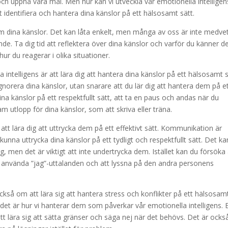
 och uppnå våra mål. Men hur kan vi utveckla vår emotionella intelligen
t identifiera och hantera dina känslor på ett hälsosamt sätt.
 om dina känslor. Det kan låta enkelt, men många av oss är inte medve
de. Ta dig tid att reflektera över dina känslor och varför du känner d
hur du reagerar i olika situationer.
a intelligens är att lära dig att hantera dina känslor på ett hälsosamt s
gnorera dina känslor, utan snarare att du lär dig att hantera dem på e
ina känslor på ett respektfullt sätt, att ta en paus och andas när du
am utlopp för dina känslor, som att skriva eller träna.
 att lära dig att uttrycka dem på ett effektivt sätt. Kommunikation är
tt kunna uttrycka dina känslor på ett tydligt och respektfullt sätt. Det ka
rg, men det är viktigt att inte undertrycka dem. Istället kan du försöka 
t använda ”jag”-uttalanden och att lyssna på den andra personens
också om att lära sig att hantera stress och konflikter på ett hälsosam
en det är hur vi hanterar dem som påverkar vår emotionella intelligens. 
 att lära sig att sätta gränser och säga nej när det behövs. Det är ocks