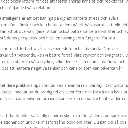
 det också lättare för oss att förstå andras känslor och reaktioner, v
ch stödjande i våra relationer.
intelligens är att det kan hjälpa dig att hantera stress och svåra
na om våra känslor och kan hantera dem på ett hälsosamt sätt, blir det
utan att bli överväldigade. Vi kan också bättre hantera konflikter och s
tå deras perspektiv och hitta en lösning som fungerar för alla.
enom att förbättra vår självkännedom och självkänsla. När vi är
ar vårt beteende, kan vi bättre förstå våra styrkor och svagheter. 
er och utveckla våra styrkor, vilket leder till en ökad självkänsla och
 oss att hantera negativa tankar och känslor som kan påverka vår
 det flera praktiska tips som du kan använda i din vardag. Det första ti
etta innebär att du tar dig tid att identifiera och förstå dina känslor
 dem. När du är medveten om dina känslor kan du bättre hantera dem o
r att du försöker sätta dig i andras skor och förstå deras perspektiv 
 relationer och undvika missförstånd och konflikter. Du kan också öva