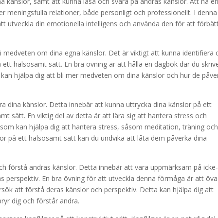
a känslor, samt att kunna läsa och svara på andras känslor. Att ha e
 meningsfulla relationer, både personligt och professionellt. I denna
att utveckla din emotionella intelligens och använda den för att förbät
bli medveten om dina egna känslor. Det är viktigt att kunna identifiera
 ett hälsosamt sätt. En bra övning är att hålla en dagbok där du skriv
a kan hjälpa dig att bli mer medveten om dina känslor och hur de påve
ra dina känslor. Detta innebär att kunna uttrycka dina känslor på ett
 sätt. En viktig del av detta är att lära sig att hantera stress och
 som kan hjälpa dig att hantera stress, såsom meditation, träning oc
r på ett hälsosamt sätt kan du undvika att låta dem påverka dina
och förstå andras känslor. Detta innebär att vara uppmärksam på icke
ras perspektiv. En bra övning för att utveckla denna förmåga är att öv
rsök att förstå deras känslor och perspektiv. Detta kan hjälpa dig att
ryr dig och förstår andra.