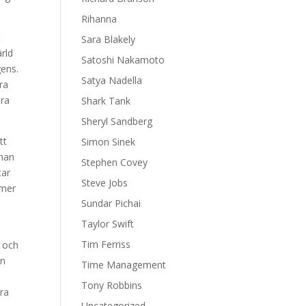
Rihanna
t
Sara Blakely
ärld
Satoshi Nakamoto
gens.
Satya Nadella
ra
ära
Shark Tank
Sheryl Sandberg
tt
Simon Sinek
nnan
Stephen Covey
tar
Steve Jobs
 mer
Sundar Pichai
Taylor Swift
Tim Ferriss
r och
en
Time Management
Tony Robbins
era
Uncategorized