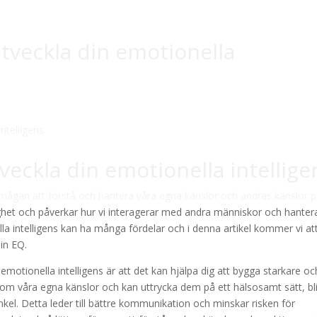
 utveckla din emotionella
veckla din emotionella intellige
rmågan att förstå och hantera våra egna känslor och andras känslor p
nlighet och påverkar hur vi interagerar med andra människor och hanter
nella intelligens kan ha många fördelar och i denna artikel kommer vi at
din EQ.
emotionella intelligens är att det kan hjälpa dig att bygga starkare oc
 om våra egna känslor och kan uttrycka dem på ett hälsosamt sätt, bli
inkel. Detta leder till bättre kommunikation och minskar risken för