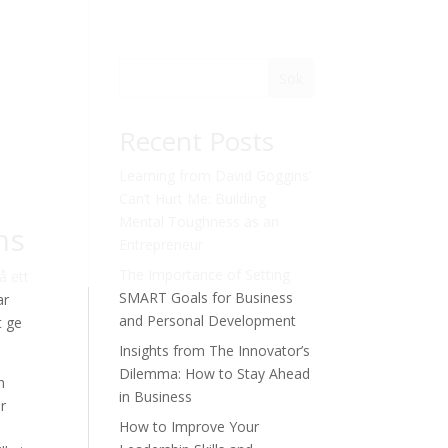
Sök
Recent Posts
Learning from David Goggins’
Can’t Hurt Me: Building
Mental Toughness as an
ns
Entrepreneur
The Importance of Setting
å ett
SMART Goals for Business
ar
and Personal Development
t ge
Insights from The Innovator’s
Dilemma: How to Stay Ahead
h
in Business
r
How to Improve Your