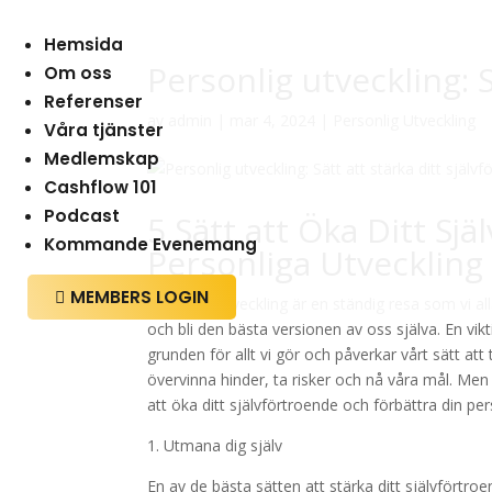
Hemsida
Personlig utveckling: S
Om oss
Referenser
av
admin
|
mar 4, 2024
|
Personlig Utveckling
Våra tjänster
Medlemskap
Cashflow 101
Podcast
5 Sätt att Öka Ditt Sj
Kommande Evenemang
Personliga Utveckling
MEMBERS LOGIN

Personlig utveckling är en ständig resa som vi a
och bli den bästa versionen av oss själva. En vikt
grunden för allt vi gör och påverkar vårt sätt att
övervinna hinder, ta risker och nå våra mål. Men
att öka ditt självförtroende och förbättra din per
1. Utmana dig själv
En av de bästa sätten att stärka ditt självförtro