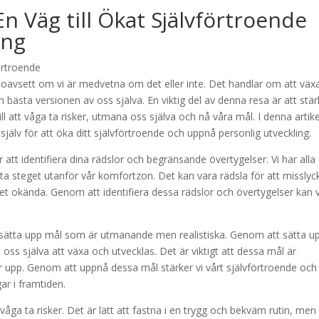
En Väg till Ökat Självförtroende
ing
å, oavsett om vi är medvetna om det eller inte. Det handlar om att väx
 bästa versionen av oss själva. En viktig del av denna resa är att stä
ill att våga ta risker, utmana oss själva och nå våra mål. I denna artike
själv för att öka ditt självförtroende och uppnå personlig utveckling.
 att identifiera dina rädslor och begränsande övertygelser. Vi har alla
tt ta steget utanför vår komfortzon. Det kan vara rädsla för att misslyc
 det okända. Genom att identifiera dessa rädslor och övertygelser kan v
tt sätta upp mål som är utmanande men realistiska. Genom att sätta u
oss själva att växa och utvecklas. Det är viktigt att dessa mål är
ger upp. Genom att uppnå dessa mål stärker vi vårt självförtroende och 
r i framtiden.
 våga ta risker. Det är lätt att fastna i en trygg och bekväm rutin, men