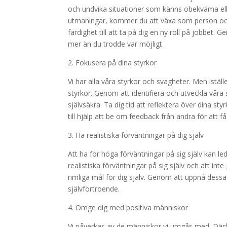
och undvika situationer som känns obekväma el
utmaningar, kommer du att växa som person och by
färdighet till att ta på dig en ny roll på jobbet
mer än du trodde var möjligt.
2. Fokusera på dina styrkor
Vi har alla våra styrkor och svagheter. Men iställ
styrkor. Genom att identifiera och utveckla våra
självsäkra. Ta dig tid att reflektera över dina s
till hjälp att be om feedback från andra för att få
3. Ha realistiska förväntningar på dig själv
Att ha för höga förväntningar på sig själv kan leda
realistiska förväntningar på sig själv och att i
rimliga mål för dig själv. Genom att uppnå dess
självförtroende.
4. Omge dig med positiva människor
Vi påverkas av de människor vi umgås med. Därfö