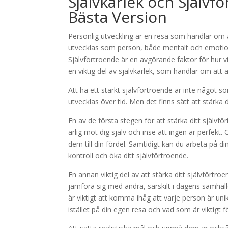
Självkärlek och Självf
Bästa Version
Personlig utveckling är en resa som handlar om a
utvecklas som person, både mentalt och emotionell
Självförtroende är en avgörande faktor för hur vi 
en viktig del av självkärlek, som handlar om att 
Att ha ett starkt självförtroende är inte något
utvecklas över tid. Men det finns sätt att stärka d
En av de första stegen för att stärka ditt självför
ärlig mot dig själv och inse att ingen är perfek
dem till din fördel. Samtidigt kan du arbeta på 
kontroll och öka ditt självförtroende.
En annan viktig del av att stärka ditt självförtroe
jämföra sig med andra, särskilt i dagens samhäll
är viktigt att komma ihåg att varje person är un
istället på din egen resa och vad som är viktigt fö