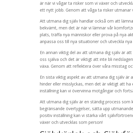
är när vi vågar ta risker som vi växer och utveck
ett nytt jobb. Genom att våga ta risker utmanar 
Att utmana dig själv handlar också om att lämna 
bekvämt, men det är när vi lämnar vår komfortzo
plats, träffa nya människor eller prova på nya a
anpassa oss till nya situationer och utveckla nya
En annan viktig del av att utmana dig själv är att
oss själva och det är viktigt att inte bli nedslag
växa. Genom att reflektera över våra misstag och
En sista viktig aspekt av att utmana dig själv är at
hinder eller misslyckas, men det är viktigt att ha
inställning kan vi övervinna motgångar och forts
Att utmana dig själv är en ständig process som k
begränsande övertygelser, sätta upp utmanande 
positiv inställning kan vi stärka vårt självförtr
växer och utvecklas som person!