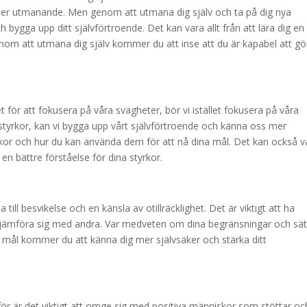
ler utmanande. Men genom att utmana dig själv och ta på dig nya
gga upp ditt självförtroende. Det kan vara allt från att lära dig en
. Genom att utmana dig själv kommer du att inse att du är kapabel att gö
et för att fokusera på våra svagheter, bör vi istället fokusera på våra
 styrkor, kan vi bygga upp vårt självförtroende och känna oss mer
tyrkor och hur du kan använda dem för att nå dina mål. Det kan också v
 en bättre förståelse för dina styrkor.
 till besvikelse och en känsla av otillräcklighet. Det är viktigt att ha
nte jämföra sig med andra. Var medveten om dina begränsningar och sät
a mål kommer du att känna dig mer självsäker och stärka ditt
r är det viktigt att omge sig med positiva människor som stöttar oc