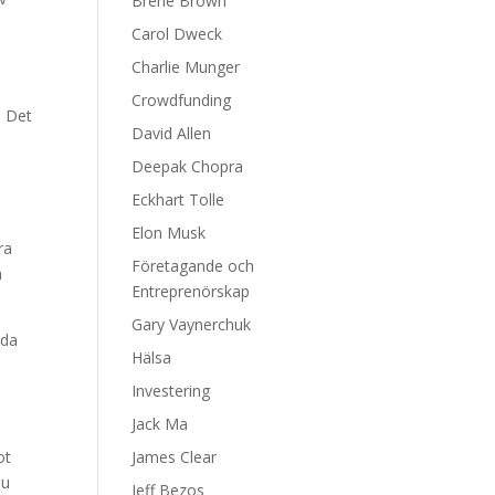
Brene Brown
Carol Dweck
Charlie Munger
Crowdfunding
. Det
David Allen
Deepak Chopra
Eckhart Tolle
Elon Musk
ra
Företagande och
a
Entreprenörskap
Gary Vaynerchuk
eda
Hälsa
Investering
Jack Ma
ot
James Clear
du
Jeff Bezos