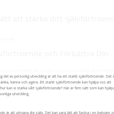
ätt att stärka ditt självförtroen
älvförtroende och Förbättra Din
lla är på. Det handlar om att växa som person, utveckla våra färdighet
ig del av personlig utveckling är att ha ett starkt självförtroende. Det 
 tänka, känna och agera. Ett starkt självförtroende kan hjälpa oss att
 hur kan vi stärka vårt självförtroende? Här är fem sätt som kan hjälp
sonliga utveckling.
ende är att utmana dig själv. Det kan vara lätt att fastna i en bekväm 