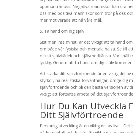
uppmuntrar oss. Negativa människor kan dra ner 
oss med positiva människor som tror på oss och
mer motiverade att nå våra mål.
5. Ta hand om dig själv
Sist men inte minst, är det viktigt att ta hand om
om både vår fysiska och mentala hälsa. Se till a
också självkärlek och självmedkänsla. Var snäll m
lycklig. Genom att ta hand om dig själv kommer d
Att stärka ditt självförtroende är en viktig del 
styrkor, ha realistiska förväntningar, omge dig 
självförtroende och bli den bästa versionen av di
viktigt att fortsätta arbeta på ditt självförtroen
Hur Du Kan Utveckla E
Ditt Självförtroende
Personlig utveckling är en viktig del av livet. Det
både mentalt och fysiskt. En viktig del av personl