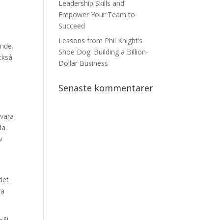
Leadership Skills and
Empower Your Team to
Succeed
Lessons from Phil Knight’s
ende.
Shoe Dog: Building a Billion-
också
Dollar Business
Senaste kommentarer
 vara
da
v
det
ra