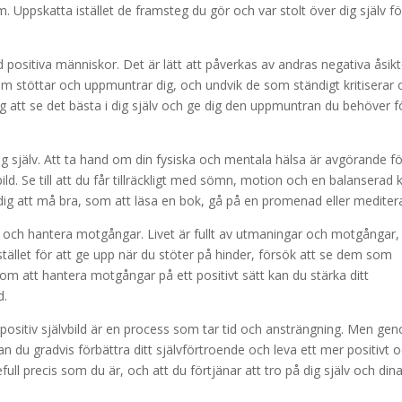
m. Uppskatta istället de framsteg du gör och var stolt över dig själv fö
d positiva människor. Det är lätt att påverkas av andras negativa åsikt
 stöttar och uppmuntrar dig, och undvik de som ständigt kritiserar 
ig att se det bästa i dig själv och ge dig den uppmuntran du behöver f
ig själv. Att ta hand om din fysiska och mentala hälsa är avgörande fö
ild. Se till att du får tillräckligt med sömn, motion och en balanserad 
 dig att må bra, som att läsa en bok, gå på en promenad eller mediter
tera och hantera motgångar. Livet är fullt av utmaningar och motgångar
. Istället för att ge upp när du stöter på hinder, försök att se dem som
nom att hantera motgångar på ett positivt sätt kan du stärka ditt
d.
 positiv självbild är en process som tar tid och ansträngning. Men ge
kan du gradvis förbättra ditt självförtroende och leva ett mer positivt 
full precis som du är, och att du förtjänar att tro på dig själv och din