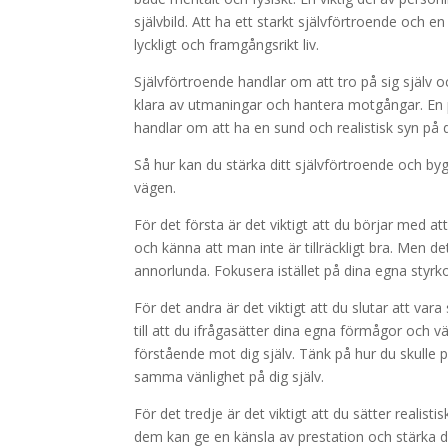
självbild. Att ha ett starkt självförtroende och e
lyckligt och framgångsrikt liv.
Självförtroende handlar om att tro på sig själv oc
klara av utmaningar och hantera motgångar. En po
handlar om att ha en sund och realistisk syn på 
Så hur kan du stärka ditt självförtroende och byg
vägen.
För det första är det viktigt att du börjar med at
och känna att man inte är tillräckligt bra. Men de
annorlunda. Fokusera istället på dina egna styrk
För det andra är det viktigt att du slutar att vara
till att du ifrågasätter dina egna förmågor och vär
förstående mot dig själv. Tänk på hur du skull
samma vänlighet på dig själv.
För det tredje är det viktigt att du sätter reali
dem kan ge en känsla av prestation och stärka dit