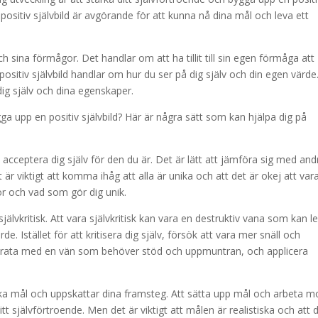
n positiv självbild är avgörande för att kunna nå dina mål och leva ett
h sina förmågor. Det handlar om att ha tillit till sin egen förmåga att
sitiv självbild handlar om hur du ser på dig själv och din egen värde
dig själv och dina egenskaper.
ga upp en positiv självbild? Här är några sätt som kan hjälpa dig på
t acceptera dig själv för den du är. Det är lätt att jämföra sig med and
t är viktigt att komma ihåg att alla är unika och att det är okej att var
or och vad som gör dig unik.
 självkritisk. Att vara självkritisk kan vara en destruktiv vana som kan l
de. Istället för att kritisera dig själv, försök att vara mer snäll och
e prata med en vän som behöver stöd och uppmuntran, och applicera
stiska mål och uppskattar dina framsteg. Att sätta upp mål och arbeta m
t självförtroende. Men det är viktigt att målen är realistiska och att 