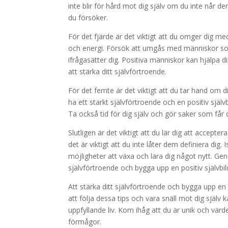
inte blir för hård mot dig själv om du inte når de
du försöker.
För det fjärde är det viktigt att du omger dig me
och energi. Försök att umgås med människor som
ifrågasätter dig. Positiva människor kan hjälpa d
att stärka ditt självförtroende.
För det femte är det viktigt att du tar hand om d
ha ett starkt självförtroende och en positiv självb
Ta också tid för dig själv och gör saker som får
Slutligen är det viktigt att du lär dig att accep
det är viktigt att du inte låter dem definiera dig
möjligheter att växa och lära dig något nytt. Ge
självförtroende och bygga upp en positiv självbil
Att stärka ditt självförtroende och bygga upp en
att följa dessa tips och vara snäll mot dig själv 
uppfyllande liv. Kom ihåg att du är unik och värde
förmågor.