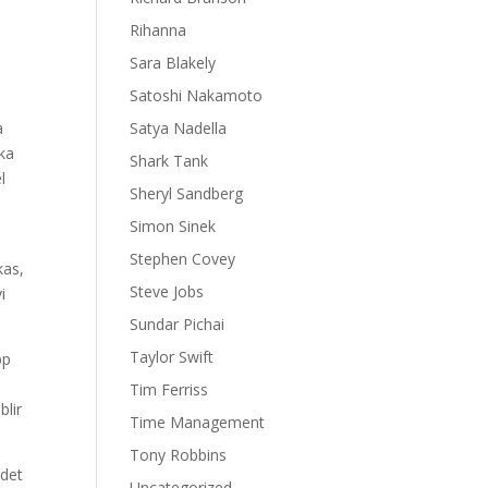
Rihanna
Sara Blakely
Satoshi Nakamoto
a
Satya Nadella
rka
Shark Tank
l
Sheryl Sandberg
Simon Sinek
Stephen Covey
kas,
Steve Jobs
i
Sundar Pichai
Taylor Swift
pp
Tim Ferriss
blir
Time Management
Tony Robbins
 det
Uncategorized