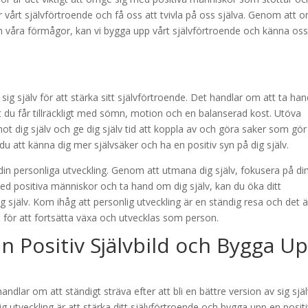
vårt självförtroende och få oss att tvivla på oss själva. Genom att 
 våra förmågor, kan vi bygga upp vårt självförtroende och känna os
 sig själv för att stärka sitt självförtroende. Det handlar om att ta ha
tt du får tillräckligt med sömn, motion och en balanserad kost. Utöva
ot dig själv och ge dig själv tid att koppla av och göra saker som gör
u att känna dig mer självsäker och ha en positiv syn på dig själv.
av din personliga utveckling. Genom att utmana dig själv, fokusera på di
med positiva människor och ta hand om dig själv, kan du öka ditt
g själv. Kom ihåg att personlig utveckling är en ständig resa och det ä
de för att fortsätta växa och utvecklas som person.
n Positiv Självbild och Bygga U
 handlar om att ständigt sträva efter att bli en bättre version av sig själ
ig utveckling är att stärka ditt självförtroende och bygga upp en posit