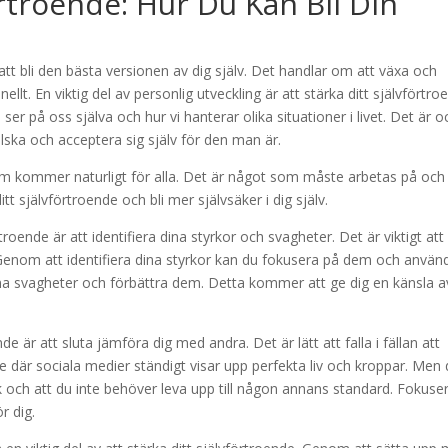
örtroende: Hur Du Kan Bli Din
tt bli den bästa versionen av dig själv. Det handlar om att växa och
t. En viktig del av personlig utveckling är att stärka ditt självförtro
ser på oss själva och hur vi hanterar olika situationer i livet. Det är 
älska och acceptera sig själv för den man är.
 som kommer naturligt för alla. Det är något som måste arbetas på och
itt självförtroende och bli mer självsäker i dig själv.
troende är att identifiera dina styrkor och svagheter. Det är viktigt att
t. Genom att identifiera dina styrkor kan du fokusera på dem och använ
dina svagheter och förbättra dem. Detta kommer att ge dig en känsla a
nde är att sluta jämföra dig med andra. Det är lätt att falla i fällan att
e där sociala medier ständigt visar upp perfekta liv och kroppar. Men 
ik och att du inte behöver leva upp till någon annans standard. Fokuse
r dig.