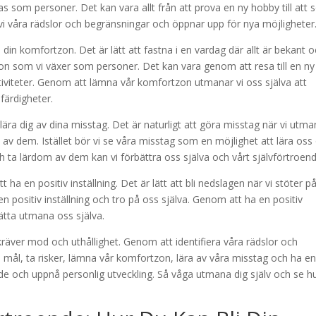
las som personer. Det kan vara allt från att prova en ny hobby till att 
vi våra rädslor och begränsningar och öppnar upp för nya möjligheter
din komfortzon. Det är lätt att fastna i en vardag där allt är bekant 
n som vi växer som personer. Det kan vara genom att resa till en ny
ktiviteter. Genom att lämna vår komfortzon utmanar vi oss själva att
 färdigheter.
 lära dig av dina misstag. Det är naturligt att göra misstag när vi utma
en av dem. Istället bör vi se våra misstag som en möjlighet att lära oss
 ta lärdom av dem kan vi förbättra oss själva och vårt självförtroend
t ha en positiv inställning. Det är lätt att bli nedslagen när vi stöter p
 en positiv inställning och tro på oss själva. Genom att ha en positiv
ätta utmana oss själva.
räver mod och uthållighet. Genom att identifiera våra rädslor och
mål, ta risker, lämna vår komfortzon, lära av våra misstag och ha e
oende och uppnå personlig utveckling. Så våga utmana dig själv och se h