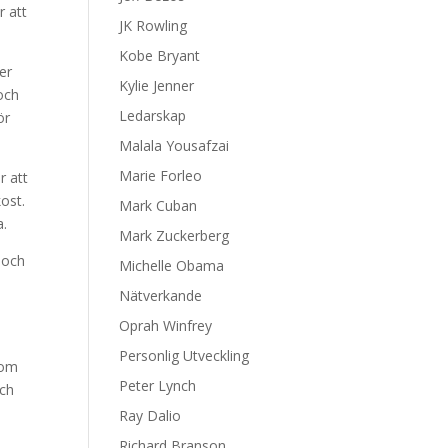
r att
JK Rowling
Kobe Bryant
er
Kylie Jenner
och
Ledarskap
ör
Malala Yousafzai
Marie Forleo
r att
kost.
Mark Cuban
a.
Mark Zuckerberg
, och
Michelle Obama
Nätverkande
Oprah Winfrey
Personlig Utveckling
nom
Peter Lynch
och
a
Ray Dalio
Richard Branson