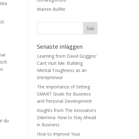
söka
Warren Buffet
.
och
Senaste inläggen
nar
Learning from David Goggins’
 och
Can’t Hurt Me: Building
e.
Mental Toughness as an
Entrepreneur
å
The Importance of Setting
SMART Goals for Business
and Personal Development
Insights from The Innovator’s
n
Dilemma: How to Stay Ahead
ur du
in Business
How to Improve Your