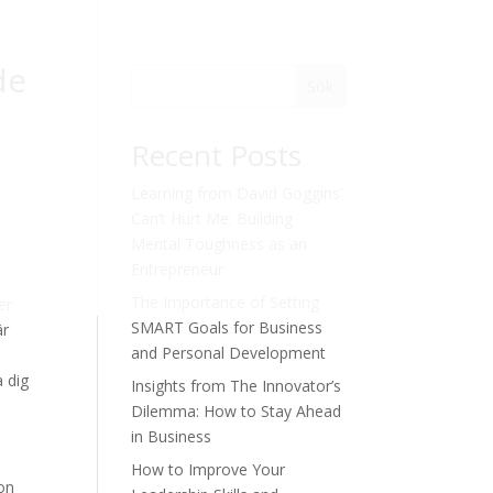
de
Sök
Recent Posts
Learning from David Goggins’
Can’t Hurt Me: Building
Mental Toughness as an
Entrepreneur
The Importance of Setting
er
SMART Goals for Business
är
and Personal Development
a dig
Insights from The Innovator’s
Dilemma: How to Stay Ahead
in Business
How to Improve Your
zon