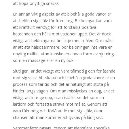
att köpa onyttiga snacks.
En annan viktig aspekt av att bibehålla goda vanor är
att belöna sig själv för framsteg. Belöningar kan vara
ett kraftfullt verktyg för att förstärka positiva
beteenden och hålla motivationen uppe. Det är dock
viktigt att belöningarna är i linje med målen. Om målet
är att äta hälsosammare, bör belöningen inte vara en
onyttig måltid, utan kanske en annan form av njutning,
som en massage eller en ny bok.
Slutligen, är det viktigt att vara tålmodig och förlåtande
mot sig själv. Att skapa och bibehålla goda vanor är en
process som tar tid och det är naturligt att stöta på
hinder längs vägen. Om man misslyckas en dag, är det
viktigt att inte ge upp, utan istället se det som en
lärdom och fortsätta sträva mot målet. Genom att
vara tålmodig och förlåtande mot sig själv, ökar
chansen att man kommer att lyckas på lång sikt.
Sammanfattningsvis, genom att identifiera specifika