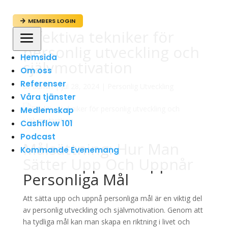
MEMBERS LOGIN

Effektiva tekniker för
a
personlig utveckling och
Hemsida
självmotivation
Om oss
Referenser
av
admin
|
jul 28, 2024
|
Personlig Utveckling
Våra tjänster
Medlemskap
Cashflow 101
Podcast
Målsättning: Hur Man
Kommande Evenemang
Sätter Upp Och Uppnår
Personliga Mål
Att sätta upp och uppnå personliga mål är en viktig del
av personlig utveckling och självmotivation. Genom att
ha tydliga mål kan man skapa en riktning i livet och