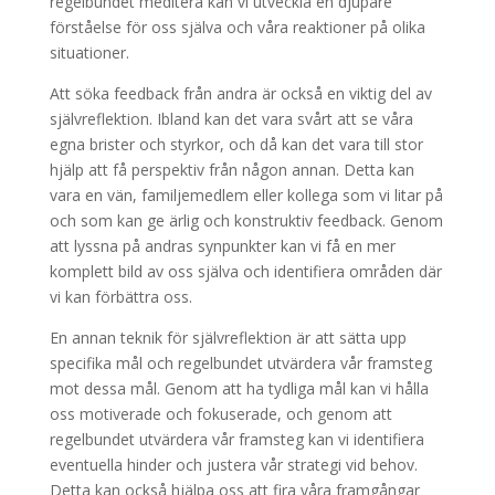
regelbundet meditera kan vi utveckla en djupare
förståelse för oss själva och våra reaktioner på olika
situationer.
Att söka feedback från andra är också en viktig del av
självreflektion. Ibland kan det vara svårt att se våra
egna brister och styrkor, och då kan det vara till stor
hjälp att få perspektiv från någon annan. Detta kan
vara en vän, familjemedlem eller kollega som vi litar på
och som kan ge ärlig och konstruktiv feedback. Genom
att lyssna på andras synpunkter kan vi få en mer
komplett bild av oss själva och identifiera områden där
vi kan förbättra oss.
En annan teknik för självreflektion är att sätta upp
specifika mål och regelbundet utvärdera vår framsteg
mot dessa mål. Genom att ha tydliga mål kan vi hålla
oss motiverade och fokuserade, och genom att
regelbundet utvärdera vår framsteg kan vi identifiera
eventuella hinder och justera vår strategi vid behov.
Detta kan också hjälpa oss att fira våra framgångar