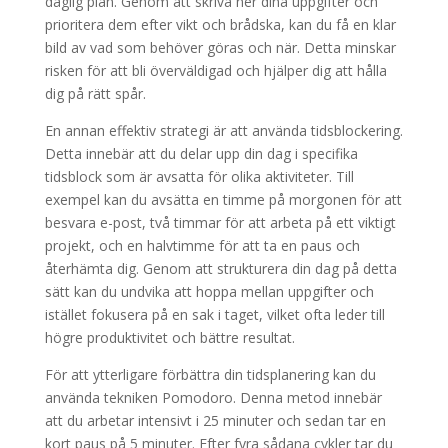
daglig plan. Genom att skriva ner dina uppgifter och
prioritera dem efter vikt och brådska, kan du få en klar
bild av vad som behöver göras och när. Detta minskar
risken för att bli överväldigad och hjälper dig att hålla
dig på rätt spår.
En annan effektiv strategi är att använda tidsblockering.
Detta innebär att du delar upp din dag i specifika
tidsblock som är avsatta för olika aktiviteter. Till
exempel kan du avsätta en timme på morgonen för att
besvara e-post, två timmar för att arbeta på ett viktigt
projekt, och en halvtimme för att ta en paus och
återhämta dig. Genom att strukturera din dag på detta
sätt kan du undvika att hoppa mellan uppgifter och
istället fokusera på en sak i taget, vilket ofta leder till
högre produktivitet och bättre resultat.
För att ytterligare förbättra din tidsplanering kan du
använda tekniken Pomodoro. Denna metod innebär
att du arbetar intensivt i 25 minuter och sedan tar en
kort paus på 5 minuter. Efter fyra sådana cykler tar du