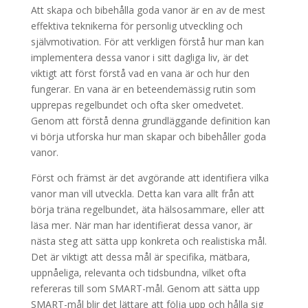
Att skapa och bibehålla goda vanor är en av de mest
effektiva teknikerna för personlig utveckling och
självmotivation. För att verkligen förstå hur man kan
implementera dessa vanor i sitt dagliga liv, är det
viktigt att först förstå vad en vana är och hur den
fungerar. En vana är en beteendemässig rutin som
upprepas regelbundet och ofta sker omedvetet.
Genom att förstå denna grundläggande definition kan
vi börja utforska hur man skapar och bibehåller goda
vanor.
Först och främst är det avgörande att identifiera vilka
vanor man vill utveckla. Detta kan vara allt från att
börja träna regelbundet, äta hälsosammare, eller att
läsa mer. När man har identifierat dessa vanor, är
nästa steg att sätta upp konkreta och realistiska mål.
Det är viktigt att dessa mål är specifika, mätbara,
uppnåeliga, relevanta och tidsbundna, vilket ofta
refereras till som SMART-mål. Genom att sätta upp
SMART-mål blir det lättare att följa upp och hålla sig