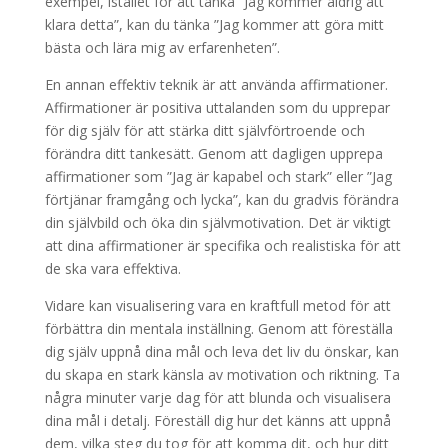
exempel, istället för att tänka ”Jag kommer aldrig att
klara detta”, kan du tänka ”Jag kommer att göra mitt
bästa och lära mig av erfarenheten”.
En annan effektiv teknik är att använda affirmationer.
Affirmationer är positiva uttalanden som du upprepar
för dig själv för att stärka ditt självförtroende och
förändra ditt tankesätt. Genom att dagligen upprepa
affirmationer som ”Jag är kapabel och stark” eller ”Jag
förtjänar framgång och lycka”, kan du gradvis förändra
din självbild och öka din självmotivation. Det är viktigt
att dina affirmationer är specifika och realistiska för att
de ska vara effektiva.
Vidare kan visualisering vara en kraftfull metod för att
förbättra din mentala inställning. Genom att föreställa
dig själv uppnå dina mål och leva det liv du önskar, kan
du skapa en stark känsla av motivation och riktning. Ta
några minuter varje dag för att blunda och visualisera
dina mål i detalj. Föreställ dig hur det känns att uppnå
dem, vilka steg du tog för att komma dit, och hur ditt