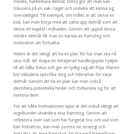
mindre, hanterbara delmål. Detta gör att man kan
fokusera på en sak i taget och undvika att känna sig
överväldigad. Till exempel, om målet är att skriva en
bok, kan man börja med att sätta upp delmål som att
skriva ett kapitel i månaden. Genom att uppnå dessa
mindre delmål får man en känsla av framsteg och
motivation att fortsätta.
Vidare är det viktigt att ha en plan för hur man ska nå
sina mål. Att skapa en detaljerad handlingsplan hjälper
till att hålla fokus och ger en tydlig väg att följa. Planen
bör inkludera specifika steg och tidsramar för varje
delmål. Genom att ha en plan kan man också
identifiera potentiella hinder och förbereda sig för att
hantera dem.
För att hålla motivationen uppe är det också viktigt att
regelbundet utvärdera sina framsteg. Genom att
reflektera över vad som har fungerat bra och vad som
kan förbättras, kan man justera sin strategi och
fortsätta att göra framsteg. Att fira små framgångar