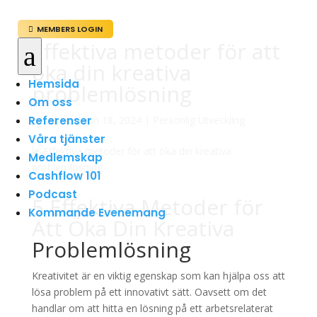
MEMBERS LOGIN

Effektiva metoder för att
a
öka din kreativa
Hemsida
problemlösning
Om oss
Referenser
av
admin
|
jun 18, 2024
|
Personlig Utveckling
Våra tjänster
Medlemskap
Cashflow 101
Podcast
5 Effektiva Metoder för
Kommande Evenemang
Att Öka Din Kreativa
Problemlösning
Kreativitet är en viktig egenskap som kan hjälpa oss att
lösa problem på ett innovativt sätt. Oavsett om det
handlar om att hitta en lösning på ett arbetsrelaterat