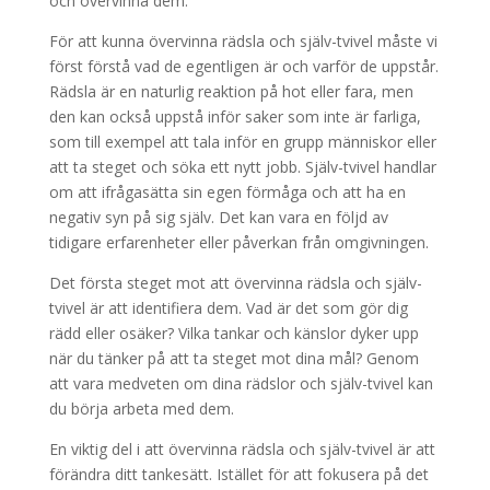
och övervinna dem.
För att kunna övervinna rädsla och själv-tvivel måste vi
först förstå vad de egentligen är och varför de uppstår.
Rädsla är en naturlig reaktion på hot eller fara, men
den kan också uppstå inför saker som inte är farliga,
som till exempel att tala inför en grupp människor eller
att ta steget och söka ett nytt jobb. Själv-tvivel handlar
om att ifrågasätta sin egen förmåga och att ha en
negativ syn på sig själv. Det kan vara en följd av
tidigare erfarenheter eller påverkan från omgivningen.
Det första steget mot att övervinna rädsla och själv-
tvivel är att identifiera dem. Vad är det som gör dig
rädd eller osäker? Vilka tankar och känslor dyker upp
när du tänker på att ta steget mot dina mål? Genom
att vara medveten om dina rädslor och själv-tvivel kan
du börja arbeta med dem.
En viktig del i att övervinna rädsla och själv-tvivel är att
förändra ditt tankesätt. Istället för att fokusera på det