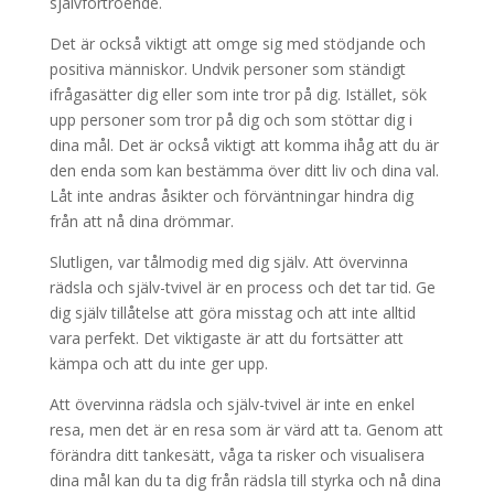
självförtroende.
Det är också viktigt att omge sig med stödjande och
positiva människor. Undvik personer som ständigt
ifrågasätter dig eller som inte tror på dig. Istället, sök
upp personer som tror på dig och som stöttar dig i
dina mål. Det är också viktigt att komma ihåg att du är
den enda som kan bestämma över ditt liv och dina val.
Låt inte andras åsikter och förväntningar hindra dig
från att nå dina drömmar.
Slutligen, var tålmodig med dig själv. Att övervinna
rädsla och själv-tvivel är en process och det tar tid. Ge
dig själv tillåtelse att göra misstag och att inte alltid
vara perfekt. Det viktigaste är att du fortsätter att
kämpa och att du inte ger upp.
Att övervinna rädsla och själv-tvivel är inte en enkel
resa, men det är en resa som är värd att ta. Genom att
förändra ditt tankesätt, våga ta risker och visualisera
dina mål kan du ta dig från rädsla till styrka och nå dina