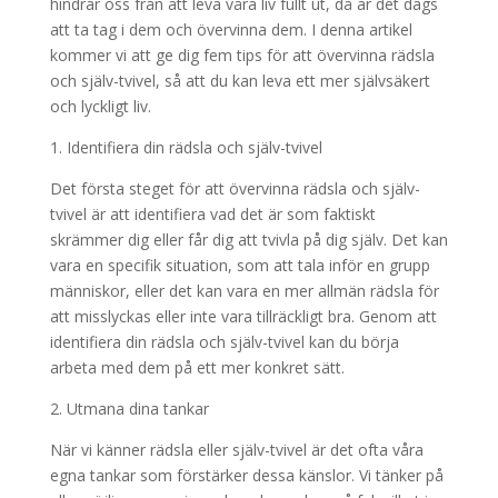
hindrar oss från att leva våra liv fullt ut, då är det dags
att ta tag i dem och övervinna dem. I denna artikel
kommer vi att ge dig fem tips för att övervinna rädsla
och själv-tvivel, så att du kan leva ett mer självsäkert
och lyckligt liv.
1. Identifiera din rädsla och själv-tvivel
Det första steget för att övervinna rädsla och själv-
tvivel är att identifiera vad det är som faktiskt
skrämmer dig eller får dig att tvivla på dig själv. Det kan
vara en specifik situation, som att tala inför en grupp
människor, eller det kan vara en mer allmän rädsla för
att misslyckas eller inte vara tillräckligt bra. Genom att
identifiera din rädsla och själv-tvivel kan du börja
arbeta med dem på ett mer konkret sätt.
2. Utmana dina tankar
När vi känner rädsla eller själv-tvivel är det ofta våra
egna tankar som förstärker dessa känslor. Vi tänker på