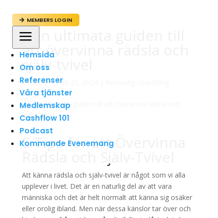
MEMBERS LOGIN

Den ultimata guiden till
a
att övervinna rädsla och
Hemsida
själv-tvivel
Om oss
Referenser
av
admin
|
feb 25, 2024
|
Personlig Utveckling
Våra tjänster
Medlemskap
Cashflow 101
Podcast
5 Tips för att Övervinna
Kommande Evenemang
Rädsla och Själv-Tvivel
Att känna rädsla och själv-tvivel är något som vi alla
upplever i livet. Det är en naturlig del av att vara
människa och det är helt normalt att känna sig osäker
eller orolig ibland. Men när dessa känslor tar över och