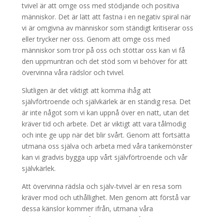
tvivel är att omge oss med stödjande och positiva
människor. Det är lätt att fastna i en negativ spiral när
vi är omgivna av människor som ständigt kritiserar oss
eller trycker ner oss. Genom att omge oss med
människor som tror på oss och stöttar oss kan vi få
den uppmuntran och det stöd som vi behöver för att
övervinna våra rädslor och tvivel.
Slutligen är det viktigt att komma ihåg att
självförtroende och självkärlek är en ständig resa. Det
är inte något som vi kan uppnå över en natt, utan det
kräver tid och arbete. Det är viktigt att vara tålmodig
och inte ge upp när det blir svårt. Genom att fortsätta
utmana oss själva och arbeta med våra tankemönster
kan vi gradvis bygga upp vårt självförtroende och vår
självkärlek.
Att övervinna rädsla och själv-tvivel är en resa som
kräver mod och uthållighet. Men genom att förstå var
dessa känslor kommer ifrån, utmana våra