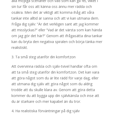
alla möjliga scenarier och vad som kan gå fel, vilket i
sin tur får oss att känna oss ännu mer rädda och
osäkra. Men det är viktigt att komma ihåg att våra
tankar inte alltid är sanna och att vi kan utmana dem.
Fråga dig själv: ”Är det verkligen sant att jag kommer
att misslyckas?” eller ”Vad är det värsta som kan hända
om jag gör det här?” Genom att ifrågasätta dina tankar
kan du bryta den negativa spiralen och börja tänka mer
realistiskt.
3. Ta små steg utanför din komfortzon
Att övervinna rädsla och själv-tvivel handlar ofta om
att ta små steg utanför din komfortzon. Det kan vara
att göra något som du är lite rädd för varje dag, eller
att utmana dig själv att göra något som du aldrig
trodde att du skulle klara av. Genom att göra detta
kommer du att bygga upp din självkänsla och inse att
du är starkare och mer kapabel än du tror.
4. Ha realistiska förväntningar på dig själv