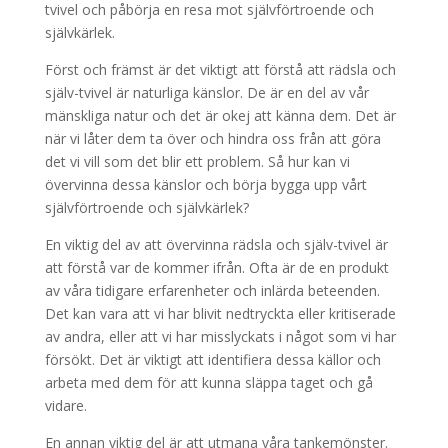
tvivel och påbörja en resa mot självförtroende och
självkärlek.
Först och främst är det viktigt att förstå att rädsla och
själv-tvivel är naturliga känslor. De är en del av vår
mänskliga natur och det är okej att känna dem. Det är
när vi låter dem ta över och hindra oss från att göra
det vi vill som det blir ett problem. Så hur kan vi
övervinna dessa känslor och börja bygga upp vårt
självförtroende och självkärlek?
En viktig del av att övervinna rädsla och själv-tvivel är
att förstå var de kommer ifrån. Ofta är de en produkt
av våra tidigare erfarenheter och inlärda beteenden.
Det kan vara att vi har blivit nedtryckta eller kritiserade
av andra, eller att vi har misslyckats i något som vi har
försökt. Det är viktigt att identifiera dessa källor och
arbeta med dem för att kunna släppa taget och gå
vidare.
En annan viktig del är att utmana våra tankemönster.