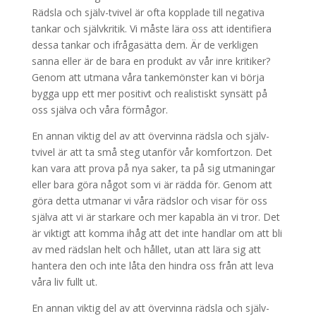
Rädsla och själv-tvivel är ofta kopplade till negativa
tankar och självkritik. Vi måste lära oss att identifiera
dessa tankar och ifrågasätta dem. Är de verkligen
sanna eller är de bara en produkt av vår inre kritiker?
Genom att utmana våra tankemönster kan vi börja
bygga upp ett mer positivt och realistiskt synsätt på
oss själva och våra förmågor.
En annan viktig del av att övervinna rädsla och själv-
tvivel är att ta små steg utanför vår komfortzon. Det
kan vara att prova på nya saker, ta på sig utmaningar
eller bara göra något som vi är rädda för. Genom att
göra detta utmanar vi våra rädslor och visar för oss
själva att vi är starkare och mer kapabla än vi tror. Det
är viktigt att komma ihåg att det inte handlar om att bli
av med rädslan helt och hållet, utan att lära sig att
hantera den och inte låta den hindra oss från att leva
våra liv fullt ut.
En annan viktig del av att övervinna rädsla och själv-