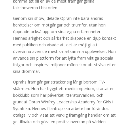
komma att bli en av de mest framgångsrika
talkshowerna i historien.
Genom sin show, delade Oprah inte bara andras
berättelser om motgångar och triumfer, utan hon
öppnade också upp om sina egna erfarenheter.
Hennes ärlighet och sårbarhet skapade en djup kontakt
med publiken och visade att det är möjligt att
övervinna även de mest smärtsamma upplevelser. Hon
använde sin plattform för att lyfta fram viktiga sociala
frågor och inspirera miljoner människor att sträva efter
sina drömmar.
Oprahs framgångar sträcker sig långt bortom TV-
skärmen. Hon har byggt ett medieimperium, startat en
bokklubb som har påverkat litteraturvärlden, och
grundat Oprah Winfrey Leadership Academy for Girls i
Sydafrika. Hennes filantropiska arbete har förändrat
otaliga liv och visat att verklig framgång handlar om att
ge tillbaka och göra en positiv inverkan på världen.