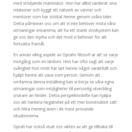
med stödjande människor. Hon har alltid värderat sina
relationer och byggt ett nätverk av vänner och
mentorer som har stöttat henne genom svåra tider.
Detta påminner oss om att vi inte behöver möta våra
utmaningar ensamma; att ha ett starkt stödsystem kan
ge oss den styrka och det mod vi behöver för att
fortsätta framåt.
En annan viktig aspekt av Oprahs filosofi är att se varje
motgång som en lärdom. Hon har ofta sagt att varje
svårighet hon mött har lärt henne något värdefullt och
hjälpt henne att växa som person. Genom att
omfamna denna inställning kan vi börja se våra egna
utmaningar som möjligheter till personlig utveckling
snarare än hinder. Detta perspektivskifte kan hjälpa
oss att hantera negativitet på ett mer konstruktivt sätt
och hitta mening även i de mest prövande
situationerna.
Oprah har också visat oss vikten av att ge tillbaka till