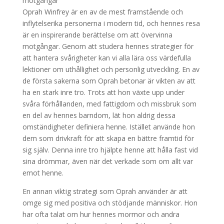
Oprah Winfrey är en av de mest framstående och
inflytelserika personerna i modern tid, och hennes resa
är en inspirerande berättelse om att övervinna
motgångar. Genom att studera hennes strategier för
att hantera svårigheter kan vi alla lära oss värdefulla
lektioner om uthållighet och personlig utveckling. En av
de första sakerna som Oprah betonar är vikten av att
ha en stark inre tro. Trots att hon växte upp under
svåra förhållanden, med fattigdom och missbruk som
en del av hennes barndom, lät hon aldrig dessa
omständigheter definiera henne. Istället använde hon
dem som drivkraft för att skapa en bättre framtid för
sig själv. Denna inre tro hjälpte henne att hålla fast vid
sina drömmar, även när det verkade som om allt var
emot henne.
En annan viktig strategi som Oprah använder är att
omge sig med positiva och stödjande människor. Hon
har ofta talat om hur hennes mormor och andra