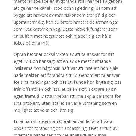
mentorer spelade en avgörande roll i hennes liv genom
att ge henne kärlek, stöd och vägledning. Genom att
bygga ett nätverk av människor som tror på dig och
uppmuntrar dig, kan du bättre hantera de utmaningar
som livet kastar din väg. Detta nätverk fungerar som
en buffert mot negativitet och hjälper dig att hålla
fokus på dina mål.
Oprah betonar också vikten av att ta ansvar för sitt
eget liv. Hon har sagt att en av de mest befriande
insikterna hon någonsin haft var att inse att hon själv
hade makten att förändra sitt liv. Genom att ta ansvar
för sina handlingar och beslut, kunde hon bryta sig loss
från offerrollen och istället bli en aktiv skapare av sin
egen framtid. Detta innebär att inte skylla på andra för
sina problem, utan istället se varje utmaning som en
möjlighet att växa och lära sig.
En annan strategi som Oprah använder är att vara
öppen för förändring och anpassning. Livet är fullt av
oväntade händelser och det är viktigt att kunna