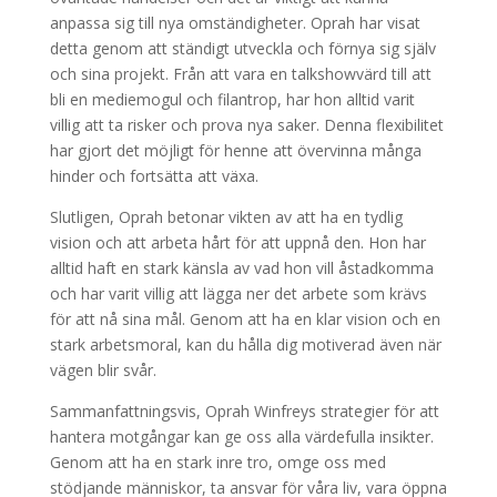
anpassa sig till nya omständigheter. Oprah har visat
detta genom att ständigt utveckla och förnya sig själv
och sina projekt. Från att vara en talkshowvärd till att
bli en mediemogul och filantrop, har hon alltid varit
villig att ta risker och prova nya saker. Denna flexibilitet
har gjort det möjligt för henne att övervinna många
hinder och fortsätta att växa.
Slutligen, Oprah betonar vikten av att ha en tydlig
vision och att arbeta hårt för att uppnå den. Hon har
alltid haft en stark känsla av vad hon vill åstadkomma
och har varit villig att lägga ner det arbete som krävs
för att nå sina mål. Genom att ha en klar vision och en
stark arbetsmoral, kan du hålla dig motiverad även när
vägen blir svår.
Sammanfattningsvis, Oprah Winfreys strategier för att
hantera motgångar kan ge oss alla värdefulla insikter.
Genom att ha en stark inre tro, omge oss med
stödjande människor, ta ansvar för våra liv, vara öppna