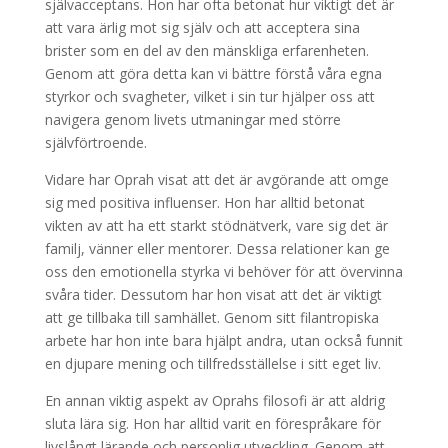
självacceptans. Hon har ofta betonat hur viktigt det är
att vara ärlig mot sig själv och att acceptera sina
brister som en del av den mänskliga erfarenheten.
Genom att göra detta kan vi bättre förstå våra egna
styrkor och svagheter, vilket i sin tur hjälper oss att
navigera genom livets utmaningar med större
självförtroende.
Vidare har Oprah visat att det är avgörande att omge
sig med positiva influenser. Hon har alltid betonat
vikten av att ha ett starkt stödnätverk, vare sig det är
familj, vänner eller mentorer. Dessa relationer kan ge
oss den emotionella styrka vi behöver för att övervinna
svåra tider. Dessutom har hon visat att det är viktigt
att ge tillbaka till samhället. Genom sitt filantropiska
arbete har hon inte bara hjälpt andra, utan också funnit
en djupare mening och tillfredsställelse i sitt eget liv.
En annan viktig aspekt av Oprahs filosofi är att aldrig
sluta lära sig. Hon har alltid varit en förespråkare för
livslångt lärande och personlig utveckling. Genom att