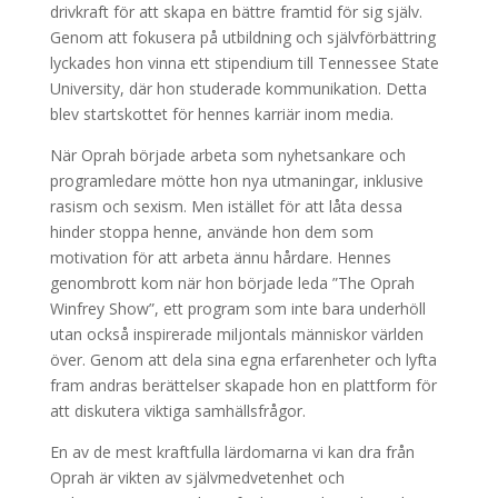
drivkraft för att skapa en bättre framtid för sig själv.
Genom att fokusera på utbildning och självförbättring
lyckades hon vinna ett stipendium till Tennessee State
University, där hon studerade kommunikation. Detta
blev startskottet för hennes karriär inom media.
När Oprah började arbeta som nyhetsankare och
programledare mötte hon nya utmaningar, inklusive
rasism och sexism. Men istället för att låta dessa
hinder stoppa henne, använde hon dem som
motivation för att arbeta ännu hårdare. Hennes
genombrott kom när hon började leda ”The Oprah
Winfrey Show”, ett program som inte bara underhöll
utan också inspirerade miljontals människor världen
över. Genom att dela sina egna erfarenheter och lyfta
fram andras berättelser skapade hon en plattform för
att diskutera viktiga samhällsfrågor.
En av de mest kraftfulla lärdomarna vi kan dra från
Oprah är vikten av självmedvetenhet och