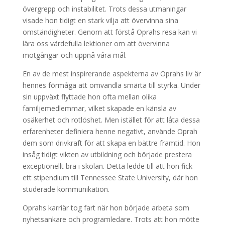
övergrepp och instabilitet. Trots dessa utmaningar
visade hon tidigt en stark vilja att övervinna sina
omständigheter. Genom att förstå Oprahs resa kan vi
lära oss värdefulla lektioner om att övervinna
motgångar och uppnå våra mål.
En av de mest inspirerande aspekterna av Oprahs liv är
hennes förmåga att omvandla smärta till styrka. Under
sin uppväxt flyttade hon ofta mellan olika
familjemedlemmar, vilket skapade en känsla av
osäkerhet och rotlöshet. Men istället för att låta dessa
erfarenheter definiera henne negativt, använde Oprah
dem som drivkraft för att skapa en bättre framtid. Hon
insåg tidigt vikten av utbildning och började prestera
exceptionellt bra i skolan. Detta ledde till att hon fick
ett stipendium till Tennessee State University, där hon
studerade kommunikation.
Oprahs karriär tog fart när hon började arbeta som
nyhetsankare och programledare. Trots att hon mötte