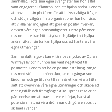
samhället. Trots sina egna svårigheter har hon alltid
varit engagerad i filantropi och att hjälpa andra. Genom
att använda sin plattform för att belysa viktiga frågor
och stödja välgörenhetsorganisationer har hon visat
att vi alla har möjlighet att göra en positiv inverkan,
oavsett våra egna omständigheter. Detta påminner
oss om att vi kan hitta styrka och glädje i att hjälpa
andra, vilket i sin tur kan hjälpa oss att hantera våra
egna utmaningar.
Sammanfattningsvis kan vi lära oss mycket av Oprah
Winfreys liv och hur hon har vänt negativitet till
positivitet. Genom att ha en positiv inställning, omge
oss med stödjande människor, se motgångar som
lärdomar och ge tillbaka till samhället kan vi alla hitta
sätt att övervinna våra egna utmaningar och skapa ett
meningsfullt och framgångsrikt liv. Oprahs resa är en
påminnelse om att oavsett var vi börjar, har vi alla
potentialen att nå våra drömmar och göra en positiv
skillnad i världen.