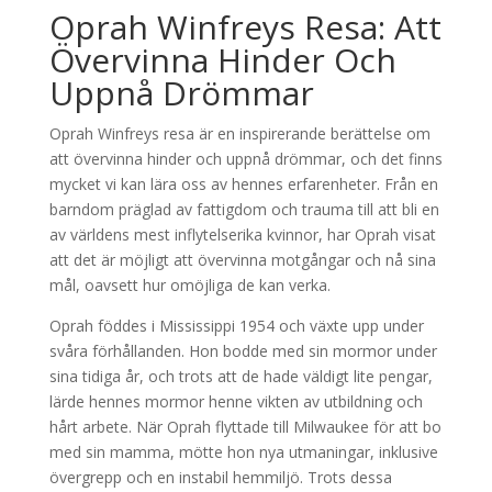
Oprah Winfreys Resa: Att
Övervinna Hinder Och
Uppnå Drömmar
Oprah Winfreys resa är en inspirerande berättelse om
att övervinna hinder och uppnå drömmar, och det finns
mycket vi kan lära oss av hennes erfarenheter. Från en
barndom präglad av fattigdom och trauma till att bli en
av världens mest inflytelserika kvinnor, har Oprah visat
att det är möjligt att övervinna motgångar och nå sina
mål, oavsett hur omöjliga de kan verka.
Oprah föddes i Mississippi 1954 och växte upp under
svåra förhållanden. Hon bodde med sin mormor under
sina tidiga år, och trots att de hade väldigt lite pengar,
lärde hennes mormor henne vikten av utbildning och
hårt arbete. När Oprah flyttade till Milwaukee för att bo
med sin mamma, mötte hon nya utmaningar, inklusive
övergrepp och en instabil hemmiljö. Trots dessa