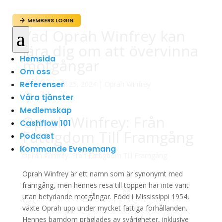
MEMBERS LOGIN

Vad Oprah Winfrey kan
a
lära dig om att övervinna
Hemsida
motgångar
Om oss
Referenser
av
admin
|
jul 25, 2024
|
Oprah Winfrey
Våra tjänster
Medlemskap
Oprah Winfrey: Från
Cashflow 101
Fattigdom Till Framgång
Podcast
Kommande Evenemang
Oprah Winfrey: Från Fattigdom Till Framgång
Oprah Winfrey är ett namn som är synonymt med
framgång, men hennes resa till toppen har inte varit
utan betydande motgångar. Född i Mississippi 1954,
växte Oprah upp under mycket fattiga förhållanden.
Hennes barndom präglades av svårigheter, inklusive