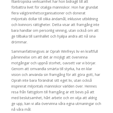
filantropiska verksamhet har hon bidragit till att
förbättra livet för otaliga människor. Hon har grundat
flera välgörenhetsorganisationer och donerat
miljontals dollar till olika ändamål, inklusive utbildning
och kvinnors rättigheter. Detta visar att framgång inte
bara handlar om personlig vinning, utan också om att
ge tillbaka till samhället och hjälpa andra att nå sina
drömmar.
Sammanfattningsvis är Oprah Winfreys liv en kraftfull
påminnelse om att det är möjligt att övervinna
motgångar och uppnå storhet, oavsett var vi börjar.
Genom att omvandla smärta till styrka, ha en klar
vision och använda sin framgång för att göra gott, har
Oprah inte bara förändrat sitt eget liv, utan också
inspirerat miljontals människor världen över. Hennes
resa från fattigdom till framgång är ett bevis på att
med beslutsamhet, hårt arbete och en vilja att aldrig
ge upp, kan vi alla övervinna våra egna utmaningar och
nå våra mål.