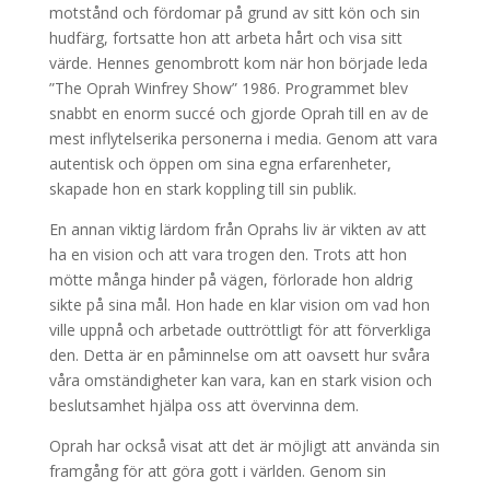
motstånd och fördomar på grund av sitt kön och sin
hudfärg, fortsatte hon att arbeta hårt och visa sitt
värde. Hennes genombrott kom när hon började leda
”The Oprah Winfrey Show” 1986. Programmet blev
snabbt en enorm succé och gjorde Oprah till en av de
mest inflytelserika personerna i media. Genom att vara
autentisk och öppen om sina egna erfarenheter,
skapade hon en stark koppling till sin publik.
En annan viktig lärdom från Oprahs liv är vikten av att
ha en vision och att vara trogen den. Trots att hon
mötte många hinder på vägen, förlorade hon aldrig
sikte på sina mål. Hon hade en klar vision om vad hon
ville uppnå och arbetade outtröttligt för att förverkliga
den. Detta är en påminnelse om att oavsett hur svåra
våra omständigheter kan vara, kan en stark vision och
beslutsamhet hjälpa oss att övervinna dem.
Oprah har också visat att det är möjligt att använda sin
framgång för att göra gott i världen. Genom sin