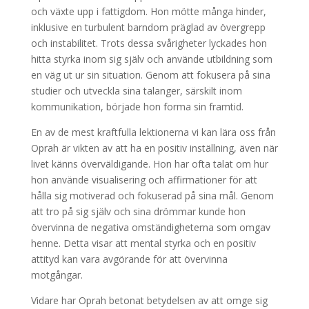
och växte upp i fattigdom. Hon mötte många hinder,
inklusive en turbulent barndom präglad av övergrepp
och instabilitet. Trots dessa svårigheter lyckades hon
hitta styrka inom sig själv och använde utbildning som
en väg ut ur sin situation. Genom att fokusera på sina
studier och utveckla sina talanger, särskilt inom
kommunikation, började hon forma sin framtid.
En av de mest kraftfulla lektionerna vi kan lära oss från
Oprah är vikten av att ha en positiv inställning, även när
livet känns överväldigande. Hon har ofta talat om hur
hon använde visualisering och affirmationer för att
hålla sig motiverad och fokuserad på sina mål. Genom
att tro på sig själv och sina drömmar kunde hon
övervinna de negativa omständigheterna som omgav
henne. Detta visar att mental styrka och en positiv
attityd kan vara avgörande för att övervinna
motgångar.
Vidare har Oprah betonat betydelsen av att omge sig