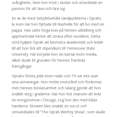
svårigheter, fann hon tröst i skolan och utvecklade en
passion för att läsa och lära sig.
En av de mest betydelsefulla vändpunkterna i Oprahs
liv kom när hon flyttade till Nashville för att bo med sin
pappa. Han satte höga krav på hennes utbildning och
uppmuntrade henne att sträva efter excellens. Detta
stöd hjälpte Oprah att blomstra akademiskt och ledde
till att hon fick ett stipendium till Tennessee State
University. Här började hon sin karriär inom media,
vilket skulle bli grunden för hennes framtida
framgångar.
Oprahs första jobb inom radio och TV var inte utan
sina utmaningar. Hon mötte motstånd och fördomar,
men hennes beslutsamhet och talang gjorde att hon
snabbt steg i graderna. När hon fick chansen att leda
en morgonshow i Chicago, tog hon den med båda
händerna. Showen blev snabbt en succé och
omvandlades till ”The Oprah Winfrey Show”, som skulle