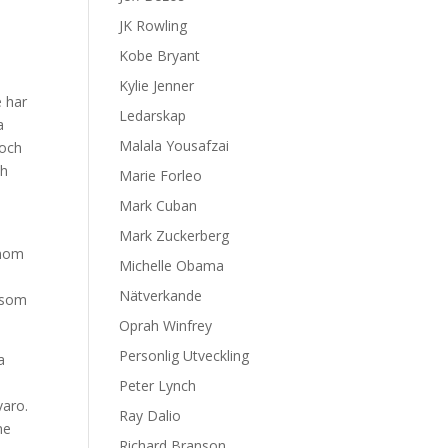
JK Rowling
Kobe Bryant
Kylie Jenner
e har
Ledarskap
a
Malala Yousafzai
 och
ch
Marie Forleo
Mark Cuban
Mark Zuckerberg
enom
Michelle Obama
Nätverkande
n som
Oprah Winfrey
Personlig Utveckling
a
Peter Lynch
varo.
Ray Dalio
ne
Richard Branson