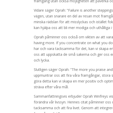
framgång utan också möjligheten att påverka och
Vidare säger Oprah: ”Failure is another steppings
vägen, utan snarare en del av resan mot framg
minska rädslan för att misslyckas och istället fo
kan hjälpa oss att bli mer modiga och uthålliga i
Oprah påminner oss också om vikten av att vara
having more. If you concentrate on what you don
har och vara tacksamma för det, kan vi skapa en 
oss att uppskatta de små sakerna och ger oss en kä
och lycka.
Slutligen säger Oprah: ”The more you praise and ce
uppmuntrar oss att fira våra framgångar, stora 
göra detta kan vi skapa en mer positiv och optimi
sträva efter våra mål.
Sammanfattningsvis erbjuder Oprah Winfreys vi
förändra vår livssyn. Hennes citat påminner oss
tacksamma och att fira livet. Genom att integrer