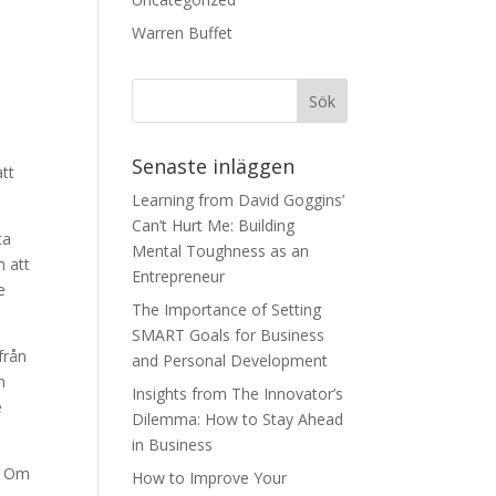
Warren Buffet
Senaste inläggen
att
Learning from David Goggins’
Can’t Hurt Me: Building
ta
Mental Toughness as an
m att
Entrepreneur
e
The Importance of Setting
SMART Goals for Business
från
and Personal Development
m
Insights from The Innovator’s
e
Dilemma: How to Stay Ahead
in Business
r. Om
How to Improve Your