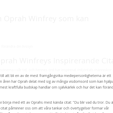
ån Oprah Winfrey som kan
 Oprah Winfreys Inspirerande Cit
rsonerna i vår tid, och hennes ord har inspirerat miljontals människor
ill att bli en av de mest framgångsrika mediepersonligheterna är ett
m åren har Oprah delat med sig av många visdomsord som kan hjälp
mest kraftfulla budskap handlar om självkärlek och hur det kan förän
n vi börja med ett av Oprahs mest kända citat: ”Du blir vad du tror. Du 
ta citat påminner oss om att våra tankar och övertygelser formar vår