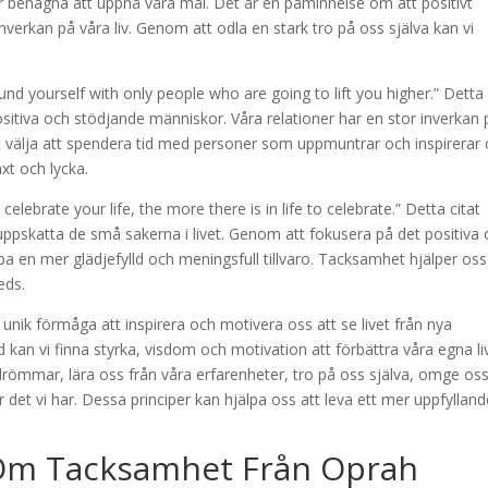
er benägna att uppnå våra mål. Det är en påminnelse om att positivt
erkan på våra liv. Genom att odla en stark tro på oss själva kan vi
ound yourself with only people who are going to lift you higher.” Detta
sitiva och stödjande människor. Våra relationer har en stor inverkan 
 välja att spendera tid med personer som uppmuntrar och inspirerar 
xt och lycka.
lebrate your life, the more there is in life to celebrate.” Detta citat
ppskatta de små sakerna i livet. Genom att fokusera på det positiva
a en mer glädjefylld och meningsfull tillvaro. Tacksamhet hjälper oss
eds.
nik förmåga att inspirera och motivera oss att se livet från nya
 kan vi finna styrka, visdom och motivation att förbättra våra egna li
drömmar, lära oss från våra erfarenheter, tro på oss själva, omge os
et vi har. Dessa principer kan hjälpa oss att leva ett mer uppfylland
 Om Tacksamhet Från Oprah