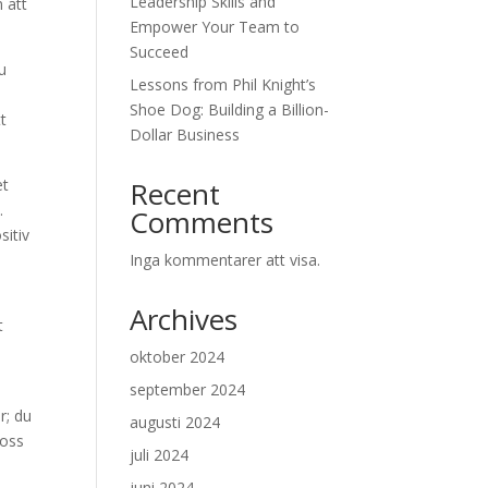
Leadership Skills and
m att
Empower Your Team to
Succeed
u
Lessons from Phil Knight’s
Shoe Dog: Building a Billion-
tt
Dollar Business
et
Recent
.
Comments
sitiv
Inga kommentarer att visa.
Archives
t
oktober 2024
september 2024
r; du
augusti 2024
 oss
juli 2024
juni 2024