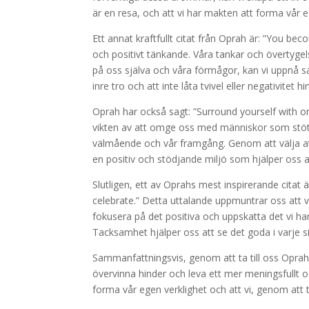
är en resa, och att vi har makten att forma vår 
Ett annat kraftfullt citat från Oprah är: ”You be
och positivt tänkande. Våra tankar och övertyge
på oss själva och våra förmågor, kan vi uppnå sa
inre tro och att inte låta tvivel eller negativitet 
Oprah har också sagt: ”Surround yourself with on
vikten av att omge oss med människor som stöttar
välmående och vår framgång. Genom att välja a
en positiv och stödjande miljö som hjälper oss a
Slutligen, ett av Oprahs mest inspirerande citat ä
celebrate.” Detta uttalande uppmuntrar oss att
fokusera på det positiva och uppskatta det vi har, 
Tacksamhet hjälper oss att se det goda i varje s
Sammanfattningsvis, genom att ta till oss Oprah 
övervinna hinder och leva ett mer meningsfullt o
forma vår egen verklighet och att vi, genom att