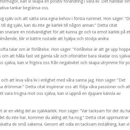
förmågor, kan vi skapa en positiv förändring i våra liv. Det handlar o
negativa tankar begränsa oss.
ig själv och att sätta sina egna behov i första rummet. Hon säger: ”D
till dig själv, kan du inte ge kärlek till någon annan.” Detta citat
 utan snarare en nödvändighet för att kunna ge och ta emot kärlek på e
mående, blir vi bättre rustade att hjälpa och stödja andra.
ofta talar om är förlåtelse. Hon säger: ”Förlåtelse är att ge upp hopp
s om att hålla fast vid gamla sår och oförrätter bara skadar oss själva
s själva, kan vi frigöra oss från negativitet och skapa utrymme för po
ch att leva våra liv i enlighet med våra sanna jag. Hon säger: ”Det
ina drömmar.” Detta citat inspirerar oss att följa våra passioner och at
tt vara trogna mot oss själva, kan vi uppnå en djupare känsla av
är en viktig del av självkärlek. Hon säger: ”Var tacksam för det du ha
t du inte har, kommer du aldrig att ha nog.” Detta citat uppmuntrar
ppskatta de små sakerna. Genom att odla en tacksam inställning, kan vi