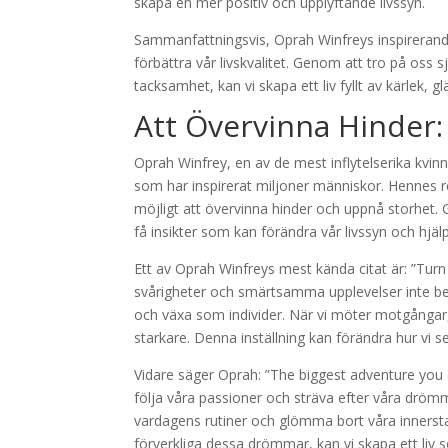
skapa en mer positiv och upplyftande livssyn.
Sammanfattningsvis, Oprah Winfreys inspirerande 
förbättra vår livskvalitet. Genom att tro på oss 
tacksamhet, kan vi skapa ett liv fyllt av kärlek, 
Att Övervinna Hinder:
Oprah Winfrey, en av de mest inflytelserika kvin
som har inspirerat miljoner människor. Hennes res
möjligt att övervinna hinder och uppnå storhet. 
få insikter som kan förändra vår livssyn och hjä
Ett av Oprah Winfreys mest kända citat är: ”Tu
svårigheter och smärtsamma upplevelser inte be
och växa som individer. När vi möter motgångar, 
starkare. Denna inställning kan förändra hur vi 
Vidare säger Oprah: ”The biggest adventure you ca
följa våra passioner och sträva efter våra drömma
vardagens rutiner och glömma bort våra inners
förverkliga dessa drömmar, kan vi skapa ett liv 