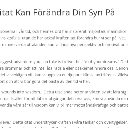
tat Kan Förändra Din Syn På
rsonerna i vår tid, och hennes ord har inspirerat miljontals människor
nsiktsfulla, utan de har också kraften att förändra hur vi ser på livet.
 minnesvärda uttalanden kan vi finna nya perspektiv och motivation 
iggest adventure you can take is to live the life of your dreams.” Det
ra drömmar och att inte låta rädsla eller osäkerhet hindra oss. Geno
 vi verkligen vill, kan vi uppleva en djupare känsla av tillfredsställels
rt och att vi bör göra det bästa av den tid vi har.
our wounds into wisdom.” Detta uttalande betonar vikten av att lära sig 
mma. Istället för att låta motgångar definiera oss, kan vi använda de
dla våra sår till visdom kan vi bli mer motståndskraftiga och bättr
eve.” Detta citat understryker kraften i våra tankar och övertygelse