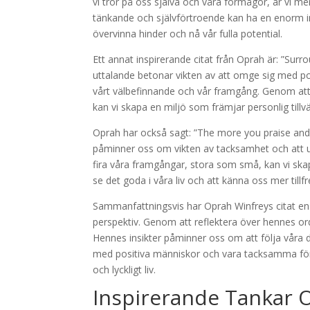
vi tror på oss själva och våra förmågor, är vi m
tänkande och självförtroende kan ha en enorm inv
övervinna hinder och nå vår fulla potential.
Ett annat inspirerande citat från Oprah är: ”Surr
uttalande betonar vikten av att omge sig med po
vårt välbefinnande och vår framgång. Genom att
kan vi skapa en miljö som främjar personlig tillvä
Oprah har också sagt: ”The more you praise and ce
påminner oss om vikten av tacksamhet och att u
fira våra framgångar, stora som små, kan vi skap
se det goda i våra liv och att känna oss mer tillfr
Sammanfattningsvis har Oprah Winfreys citat en u
perspektiv. Genom att reflektera över hennes ord
Hennes insikter påminner oss om att följa våra 
med positiva människor och vara tacksamma för d
och lyckligt liv.
Inspirerande Tankar