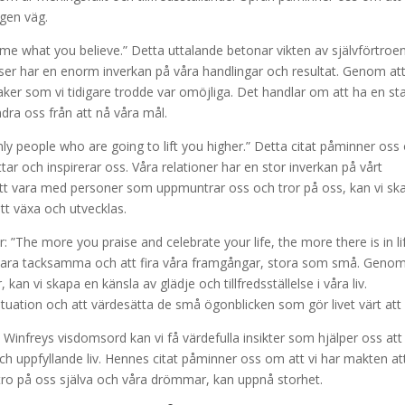
egen väg.
come what you believe.” Detta uttalande betonar vikten av självförtroe
lser har en enorm inverkan på våra handlingar och resultat. Genom att
ker som vi tidigare trodde var omöjliga. Det handlar om att ha en st
hindra oss från att nå våra mål.
ly people who are going to lift you higher.” Detta citat påminner os
 och inspirerar oss. Våra relationer har en stor inverkan på vårt
tt vara med personer som uppmuntrar oss och tror på oss, kan vi sk
tt växa och utvecklas.
r: ”The more you praise and celebrate your life, the more there is in li
 vara tacksamma och att fira våra framgångar, stora som små. Genom
kan vi skapa en känsla av glädje och tillfredsställelse i våra liv.
ituation och att värdesätta de små ögonblicken som gör livet värt att 
Winfreys visdomsord kan vi få värdefulla insikter som hjälper oss att
ch uppfyllande liv. Hennes citat påminner oss om att vi har makten at
 tro på oss själva och våra drömmar, kan uppnå storhet.