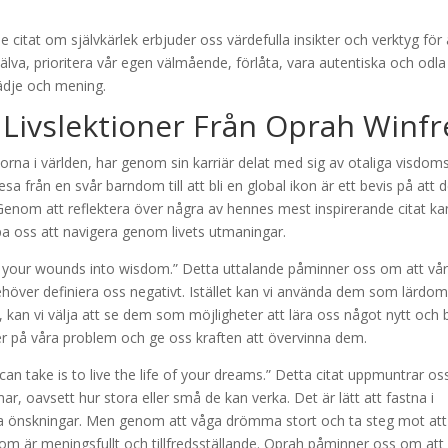
citat om självkärlek erbjuder oss värdefulla insikter och verktyg för 
själva, prioritera vår egen välmående, förlåta, vara autentiska och odla
glädje och mening.
 Livslektioner Från Oprah Winfr
norna i världen, har genom sin karriär delat med sig av otaliga visdom
a från en svår barndom till att bli en global ikon är ett bevis på att d
Genom att reflektera över några av hennes mest inspirerande citat kan
lpa oss att navigera genom livets utmaningar.
rn your wounds into wisdom.” Detta uttalande påminner oss om att vå
höver definiera oss negativt. Istället kan vi använda dem som lärdo
kan vi välja att se dem som möjligheter att lära oss något nytt och b
ser på våra problem och ge oss kraften att övervinna dem.
n take is to live the life of your dreams.” Detta citat uppmuntrar oss
r, oavsett hur stora eller små de kan verka. Det är lätt att fastna i
ta önskningar. Men genom att våga drömma stort och ta steg mot att
som är meningsfullt och tillfredsställande. Oprah påminner oss om att 