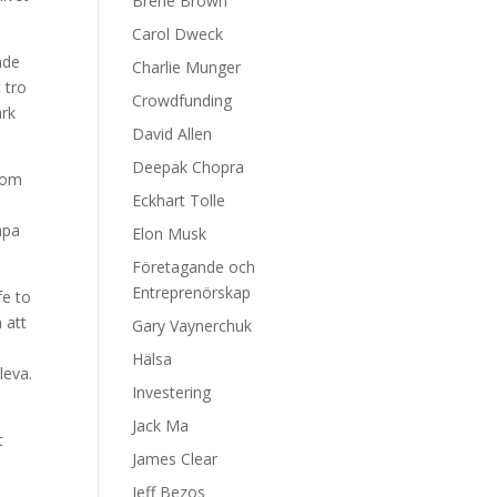
Brene Brown
Carol Dweck
nde
Charlie Munger
 tro
Crowdfunding
ark
David Allen
Deepak Chopra
s om
Eckhart Tolle
apa
Elon Musk
Företagande och
Entreprenörskap
fe to
 att
Gary Vaynerchuk
Hälsa
leva.
Investering
Jack Ma
t
James Clear
Jeff Bezos