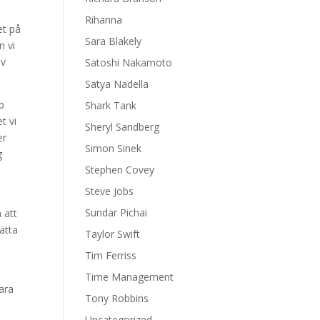
Rihanna
et på
Sara Blakely
n vi
iv
Satoshi Nakamoto
Satya Nadella
p
Shark Tank
t vi
Sheryl Sandberg
er
Simon Sinek
g
Stephen Covey
Steve Jobs
Sundar Pichai
 att
ätta
Taylor Swift
Tim Ferriss
Time Management
ara
Tony Robbins
Uncategorized