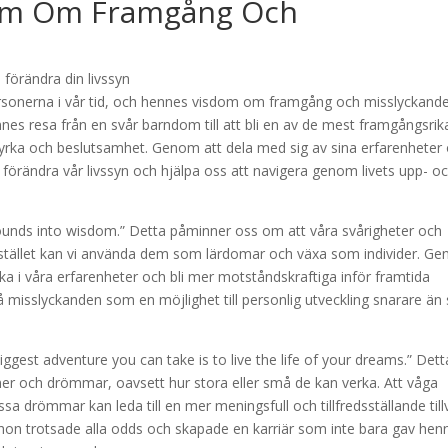
dom Om Framgång Och
personerna i vår tid, och hennes visdom om framgång och misslyckand
nnes resa från en svår barndom till att bli en av de mest framgångsrik
tyrka och beslutsamhet. Genom att dela med sig av sina erfarenheter
förändra vår livssyn och hjälpa oss att navigera genom livets upp- o
wounds into wisdom.” Detta påminner oss om att våra svårigheter och
 Istället kan vi använda dem som lärdomar och växa som individer. G
yrka i våra erfarenheter och bli mer motståndskraftiga inför framtida
å misslyckanden som en möjlighet till personlig utveckling snarare ä
biggest adventure you can take is to live the life of your dreams.” Dett
ner och drömmar, oavsett hur stora eller små de kan verka. Att våga
sa drömmar kan leda till en mer meningsfull och tillfredsställande till
 hon trotsade alla odds och skapade en karriär som inte bara gav hen