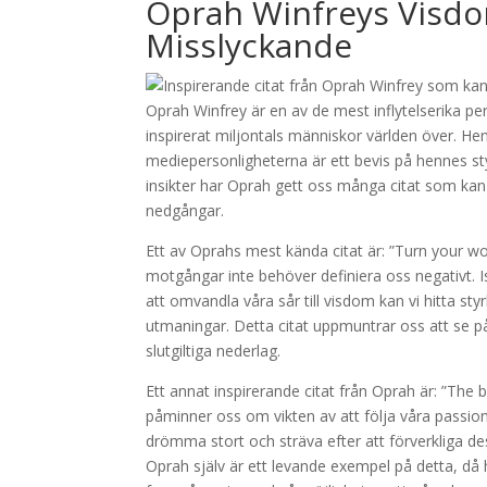
Oprah Winfreys Vis
Misslyckande
Oprah Winfrey är en av de mest inflytelserika 
inspirerat miljontals människor världen över. He
mediepersonligheterna är ett bevis på hennes s
insikter har Oprah gett oss många citat som kan 
nedgångar.
Ett av Oprahs mest kända citat är: ”Turn your 
motgångar inte behöver definiera oss negativt.
att omvandla våra sår till visdom kan vi hitta st
utmaningar. Detta citat uppmuntrar oss att se p
slutgiltiga nederlag.
Ett annat inspirerande citat från Oprah är: ”The 
påminner oss om vikten av att följa våra passio
drömma stort och sträva efter att förverkliga des
Oprah själv är ett levande exempel på detta, då