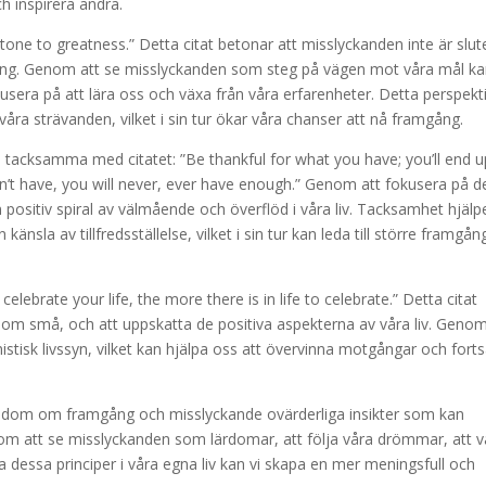
 inspirera andra.
tone to greatness.” Detta citat betonar att misslyckanden inte är slut
ång. Genom att se misslyckanden som steg på vägen mot våra mål ka
kusera på att lära oss och växa från våra erfarenheter. Detta perspekt
 våra strävanden, vilket i sin tur ökar våra chanser att nå framgång.
 tacksamma med citatet: ”Be thankful for what you have; you’ll end u
’t have, you will never, ever have enough.” Genom att fokusera på de
positiv spiral av välmående och överflöd i våra liv. Tacksamhet hjälp
nsla av tillfredsställelse, vilket i sin tur kan leda till större framgån
lebrate your life, the more there is in life to celebrate.” Detta citat
som små, och att uppskatta de positiva aspekterna av våra liv. Genom
stisk livssyn, vilket kan hjälpa oss att övervinna motgångar och forts
sdom om framgång och misslyckande ovärderliga insikter som kan
 om att se misslyckanden som lärdomar, att följa våra drömmar, att v
a dessa principer i våra egna liv kan vi skapa en mer meningsfull och