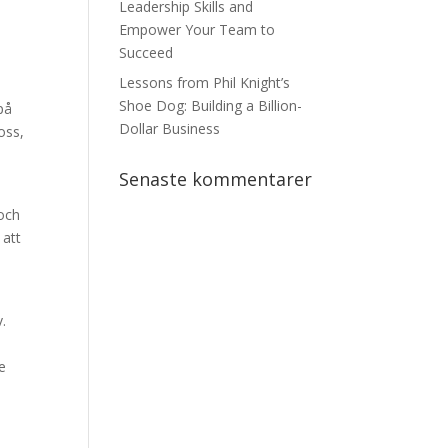
Leadership Skills and
Empower Your Team to
Succeed
Lessons from Phil Knight’s
Shoe Dog: Building a Billion-
på
Dollar Business
oss,
Senaste kommentarer
 och
 att
v.
s
e