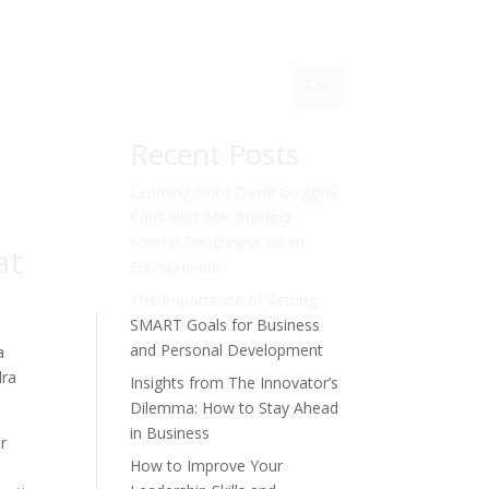
Sök
Recent Posts
Learning from David Goggins’
Can’t Hurt Me: Building
Mental Toughness as an
at
Entrepreneur
The Importance of Setting
SMART Goals for Business
and Personal Development
a
dra
Insights from The Innovator’s
Dilemma: How to Stay Ahead
in Business
är
How to Improve Your