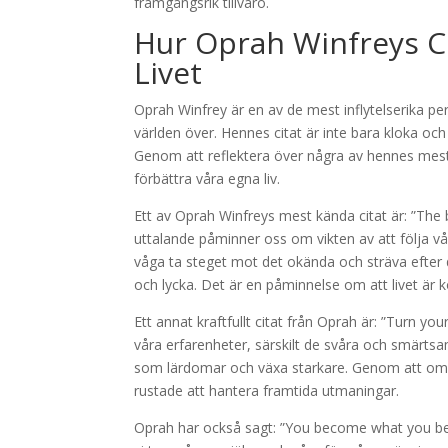
framgångsrik tillvaro.
Hur Oprah Winfreys Ci
Livet
Oprah Winfrey är en av de mest inflytelserika pe
världen över. Hennes citat är inte bara kloka och i
Genom att reflektera över några av hennes mest
förbättra våra egna liv.
Ett av Oprah Winfreys mest kända citat är: ”The b
uttalande påminner oss om vikten av att följa vå
våga ta steget mot det okända och sträva efter det
och lycka. Det är en påminnelse om att livet är ko
Ett annat kraftfullt citat från Oprah är: ”Turn y
våra erfarenheter, särskilt de svåra och smärtsa
som lärdomar och växa starkare. Genom att omvan
rustade att hantera framtida utmaningar.
Oprah har också sagt: ”You become what you beli