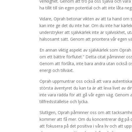
verklighet. Genom att tro på oss själva och våra 
ha tillit till sin egen potential och att inte låta 
Vidare, Oprah betonar vikten av att ta hand om s
kan inte ge det du inte har. Om du inte har kärlek 
understryker att självkärlek inte är själviskhet,
hälsosamt sätt. Genom att prioritera vår egen väl
En annan viktig aspekt av självkärlek som Oprah 
om ett bättre förflutet.” Detta citat påminner os
Genom att förlåta, inte bara andra utan också os
energi och tillväxt.
Oprah uppmuntrar oss också att vara autentiska o
största äventyret du kan ta är att leva livet av d
inte vara rädda för att gå vår egen väg. Genom a
tillfredsställelse och lycka.
Slutligen, Oprah påminner oss om att tacksamhet 
kommer att få mer. Om du koncentrerar dig på de
att fokusera på det positiva i våra liv och att u