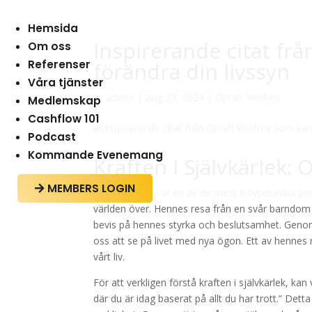
Hemsida
Inspirerande citat fr
Om oss
Referenser
förändra din livssyn
Våra tjänster
av
admin
|
aug 29, 2024
|
Oprah Winfrey
Medlemskap
Cashflow 101
Podcast
Kommande Evenemang
Kraften I Självkärlek:
MEMBERS LOGIN

Oprah Winfrey är en av de mest inflytelserika pe
världen över. Hennes resa från en svår barndom t
bevis på hennes styrka och beslutsamhet. Geno
oss att se på livet med nya ögon. Ett av hennes 
vårt liv.
För att verkligen förstå kraften i självkärlek, ka
där du är idag baserat på allt du har trott.” Det