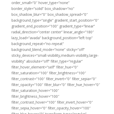
order_small=”0″ hover_type=”none”
border_style=”solid” box_shadow=”no”
box_shadow_blur=”0″ box_shadow_spread=”0″
background_type=”single” gradient_start_position=”0″
gradient_end_position=”100″ gradient_type=”linear”
radial_direction=”center center” linear_angle=”180″
lazy_load=”avada” background_position=”left top”
background_repeat=”no-repeat”
background_blend_mode=”none” sticky=”off”
sticky_devices=”small-visibility,medium-visibility,large-
visibility” absolute=”off” filter_type=”regular”
filter_hover_element=”self” filter_hue=”0″
filter_saturation=”100″ filter_brightness=”100″
filter_contrast=”100″ filter_invert=”0″ filter_sepia=”0″
filter_opacity=”100″ filter_blur=”0″ filter_hue_hover=”0″
filter_saturation_hover=”100″
filter_brightness_hover=”100″
filter_contrast_hover=”100″ filter_invert_hover=”0″
filter_sepia_hover=”0″ filter_opacity_hover=”100″
filter_blur_hover=”0″ transform_type=”regular”