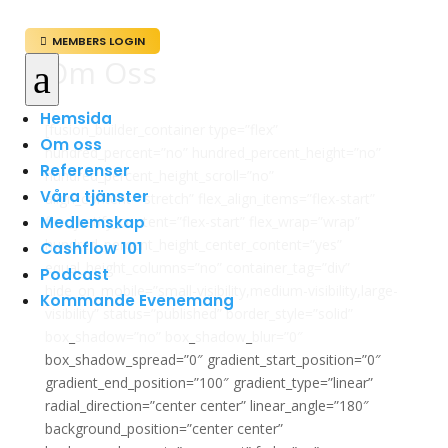
MEMBERS LOGIN

Om Oss
a
Hemsida
[fusion_builder_container type=”flex”
Om oss
hundred_percent=”no” hundred_percent_height=”no”
Referenser
hundred_percent_height_scroll=”no”
Våra tjänster
align_content=”stretch” flex_align_items=”flex-start”
Medlemskap
flex_justify_content=”flex-start” flex_wrap=”wrap”
hundred_percent_height_center_content=”yes”
Cashflow 101
equal_height_columns=”no” container_tag=”div”
Podcast
hide_on_mobile=”small-visibility,medium-visibility,large-
Kommande Evenemang
visibility” status=”published” border_style=”solid”
box_shadow=”no” box_shadow_blur=”0″
box_shadow_spread=”0″ gradient_start_position=”0″
gradient_end_position=”100″ gradient_type=”linear”
radial_direction=”center center” linear_angle=”180″
background_position=”center center”