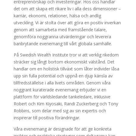
entreprenörskap och investeringar. Hos oss handlar
det om att skapa ett rikare liv i alla dess dimensioner –
karriär, ekonomi, relationer, hälsa och andlig
utveckling. Vi är stolta över att göra en positiv inverkan
genom att samarbeta med framstående talare,
genomföra noggranna utvärderingar och leverera
banbrytande evenemang till vårt globala samhälle.
På Swedish Wealth Institute tror vi att verklig rikedom
sträcker sig långt bortom ekonomiskt välstånd. Det
handlar om en holistisk tillväxt som låter individer låsa
upp sin fulla potential och uppnå en djup känsla av
tillfredsställelse i alla livets områden. Genom våra
noggrant kuraterade evenemang erbjuder vi en
plattform för världsledande tankeledare, inklusive
Robert och Kim Kiyosaki, Randi Zuckerberg och Tony
Robbins, som delar med sig av sin expertis och
inspirerar till positiva förändringar.
Våra evenemang är designade för att ge konkreta
insikter och praktiska strategier som deltagarna kan