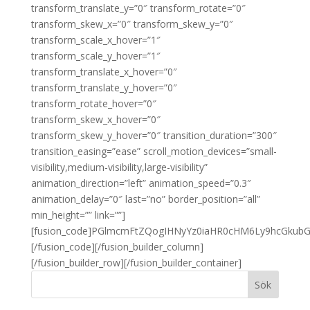
transform_translate_y=”0″ transform_rotate=”0″
transform_skew_x=”0″ transform_skew_y=”0″
transform_scale_x_hover=”1″
transform_scale_y_hover=”1″
transform_translate_x_hover=”0″
transform_translate_y_hover=”0″
transform_rotate_hover=”0″
transform_skew_x_hover=”0″
transform_skew_y_hover=”0″ transition_duration=”300″
transition_easing=”ease” scroll_motion_devices=”small-
visibility,medium-visibility,large-visibility”
animation_direction=”left” animation_speed=”0.3″
animation_delay=”0″ last=”no” border_position=”all”
min_height=”” link=””]
[fusion_code]PGlmcmFtZQogIHNyYz0iaHR0cHM6Ly9hcGkub
[/fusion_code][/fusion_builder_column]
[/fusion_builder_row][/fusion_builder_container]
Sök