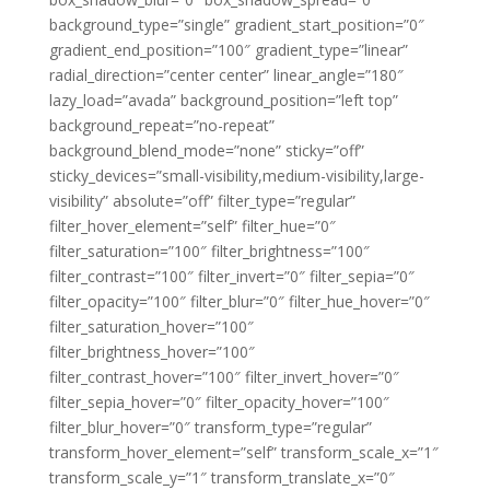
background_type=”single” gradient_start_position=”0″
gradient_end_position=”100″ gradient_type=”linear”
radial_direction=”center center” linear_angle=”180″
lazy_load=”avada” background_position=”left top”
background_repeat=”no-repeat”
background_blend_mode=”none” sticky=”off”
sticky_devices=”small-visibility,medium-visibility,large-
visibility” absolute=”off” filter_type=”regular”
filter_hover_element=”self” filter_hue=”0″
filter_saturation=”100″ filter_brightness=”100″
filter_contrast=”100″ filter_invert=”0″ filter_sepia=”0″
filter_opacity=”100″ filter_blur=”0″ filter_hue_hover=”0″
filter_saturation_hover=”100″
filter_brightness_hover=”100″
filter_contrast_hover=”100″ filter_invert_hover=”0″
filter_sepia_hover=”0″ filter_opacity_hover=”100″
filter_blur_hover=”0″ transform_type=”regular”
transform_hover_element=”self” transform_scale_x=”1″
transform_scale_y=”1″ transform_translate_x=”0″