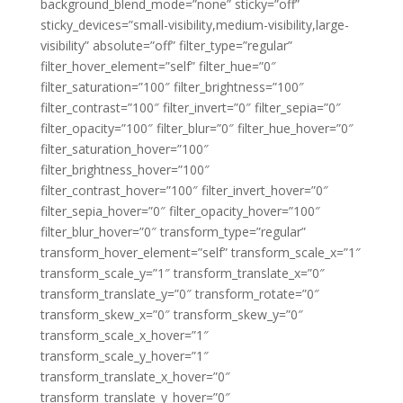
background_blend_mode=”none” sticky=”off”
sticky_devices=”small-visibility,medium-visibility,large-
visibility” absolute=”off” filter_type=”regular”
filter_hover_element=”self” filter_hue=”0″
filter_saturation=”100″ filter_brightness=”100″
filter_contrast=”100″ filter_invert=”0″ filter_sepia=”0″
filter_opacity=”100″ filter_blur=”0″ filter_hue_hover=”0″
filter_saturation_hover=”100″
filter_brightness_hover=”100″
filter_contrast_hover=”100″ filter_invert_hover=”0″
filter_sepia_hover=”0″ filter_opacity_hover=”100″
filter_blur_hover=”0″ transform_type=”regular”
transform_hover_element=”self” transform_scale_x=”1″
transform_scale_y=”1″ transform_translate_x=”0″
transform_translate_y=”0″ transform_rotate=”0″
transform_skew_x=”0″ transform_skew_y=”0″
transform_scale_x_hover=”1″
transform_scale_y_hover=”1″
transform_translate_x_hover=”0″
transform_translate_y_hover=”0″