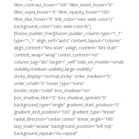
filter_contrast_hover=”100″ filter_invert_hover=”0″
filter_sepia_hover=”0″ filter_opacity_hover=”100″
filter_blur_hover=”0″ link_color=”var(–awb-color1)”
background_color=”var(–awb-color4)”]
[fusion_builder_row][fusion_builder_column type=”1_1″
type=”1_1″ align_self=”auto” content_layout=”column”
align_content=”flex-start” valign_content=”flex-start”
content_wrap=”wrap” center_content=”no”
column_tag=”div” target=”_self” hide_on_mobile=”small-
visibility,medium-visibility,large-visibility”
sticky_display=”normal,sticky” order_medium=”0″
order_small=”0″ hover_type=”none”
border_style=”solid” box_shadow=”no”
box_shadow_blur=”0″ box_shadow_spread=”0″
background_type=”single” gradient_start_position=”0″
gradient_end_position=”100″ gradient_type=”linear”
radial_direction=”center center” linear_angle=”180″
lazy_load=”avada” background_position=”left top”
background_repeat=”no-repeat”