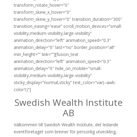
transform_rotate_hover=”0″
transform_skew_x_hover=”0″
transform_skew_y_hover=”0″ transition_duration=”300″
transition_easing=”ease” scroll_motion_devices=”small-
visibility,medium-visibility,large-visibility”
animation_direction=”left” animation_speed=”0.3″
animation_delay=”0″ last=”no” border_position=”all”
min_height=”” link=””][fusion_text
animation_direction=”left” animation_speed=”0.3″
animation_delay=”0″ hide_on_mobile=”small-
visibility,medium-visibility,large-visibility”
sticky_display=”normal,sticky” text_color=”var(–awb-
color1)”]
Swedish Wealth Institute
AB
Välkommen till Swedish Wealth Institute, det ledande
eventföretaget som brinner för personlig utveckling,