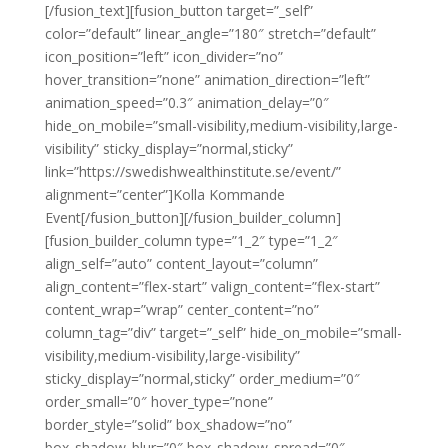
[/fusion_text][fusion_button target=”_self”
color=”default” linear_angle=”180″ stretch=”default”
icon_position=”left” icon_divider=”no”
hover_transition=”none” animation_direction=”left”
animation_speed=”0.3″ animation_delay=”0″
hide_on_mobile=”small-visibility,medium-visibility,large-
visibility” sticky_display=”normal,sticky”
link=”https://swedishwealthinstitute.se/event/”
alignment=”center”]Kolla Kommande
Event[/fusion_button][/fusion_builder_column]
[fusion_builder_column type=”1_2″ type=”1_2″
align_self=”auto” content_layout=”column”
align_content=”flex-start” valign_content=”flex-start”
content_wrap=”wrap” center_content=”no”
column_tag=”div” target=”_self” hide_on_mobile=”small-
visibility,medium-visibility,large-visibility”
sticky_display=”normal,sticky” order_medium=”0″
order_small=”0″ hover_type=”none”
border_style=”solid” box_shadow=”no”
box_shadow_blur=”0″ box_shadow_spread=”0″