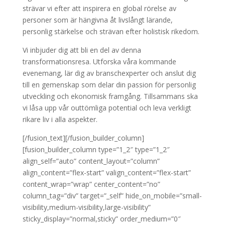
strävar vi efter att inspirera en global rörelse av
personer som är hängivna åt livslångt lärande,
personlig stärkelse och strävan efter holistisk rikedom.
Vi inbjuder dig att bli en del av denna
transformationsresa. Utforska våra kommande
evenemang, lär dig av branschexperter och anslut dig
till en gemenskap som delar din passion för personlig
utveckling och ekonomisk framgång. Tillsammans ska
vi låsa upp vår outtömliga potential och leva verkligt
rikare liv i alla aspekter.
[/fusion_text][/fusion_builder_column]
[fusion_builder_column type=”1_2″ type=”1_2″
align_self=”auto” content_layout=”column”
align_content=”flex-start” valign_content=”flex-start”
content_wrap=”wrap” center_content=”no”
column_tag=”div” target=”_self” hide_on_mobile=”small-
visibility,medium-visibility,large-visibility”
sticky_display=”normal,sticky” order_medium=”0″