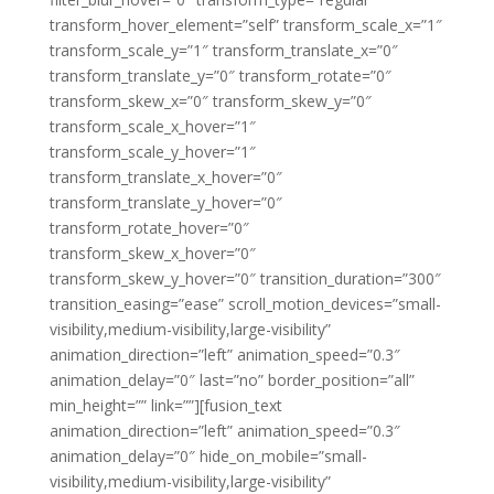
transform_hover_element=”self” transform_scale_x=”1″
transform_scale_y=”1″ transform_translate_x=”0″
transform_translate_y=”0″ transform_rotate=”0″
transform_skew_x=”0″ transform_skew_y=”0″
transform_scale_x_hover=”1″
transform_scale_y_hover=”1″
transform_translate_x_hover=”0″
transform_translate_y_hover=”0″
transform_rotate_hover=”0″
transform_skew_x_hover=”0″
transform_skew_y_hover=”0″ transition_duration=”300″
transition_easing=”ease” scroll_motion_devices=”small-
visibility,medium-visibility,large-visibility”
animation_direction=”left” animation_speed=”0.3″
animation_delay=”0″ last=”no” border_position=”all”
min_height=”” link=””][fusion_text
animation_direction=”left” animation_speed=”0.3″
animation_delay=”0″ hide_on_mobile=”small-
visibility,medium-visibility,large-visibility”