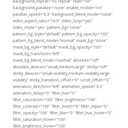
background_repeat=”no-repeat” fade=”no”
background_parallax=”none” enable_mobile=”no”
parallax_speed=”0.3″ background_blend_mode=”none”
video_aspect_ratio=”16:9″ video_loop=”yes”
video_mute=”yes” pattern_bg=”none”
pattern_bg_style=”default” pattern_bg_opacity=”100″
pattern_bg_blend_mode=”normal” mask_bg=”none”
mask_bg_style=”default” mask_bg_opacity=”100″
mask_bg_transform=”left”
mask_bg_blend_mode=”normal” absolute=”off”
absolute_devices=”small,medium,large” sticky=”off”
sticky_devices=”small-visibility,medium-visibility,large-
visibility” sticky_transition_offset=”0″ scroll_offset=”0″
animation_direction=”left” animation_speed=”0.3″
animation_delay=”0″ filter_hue=”0″
filter_saturation=”100″ filter_brightness=”100″
filter_contrast=”100″ filter_invert=”0″ filter_sepia=”0″
filter_opacity=”100″ filter_blur=”0″ filter_hue_hover=”0″
filter_saturation_hover=”100″
filter_brightness_hover=”100″