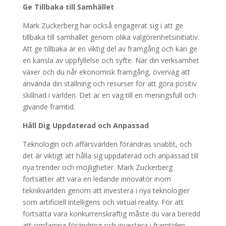
Ge Tillbaka till Samhället
Mark Zuckerberg har också engagerat sig i att ge
tillbaka till samhället genom olika välgörenhetsinitiativ.
Att ge tillbaka är en viktig del av framgång och kan ge
en känsla av uppfyllelse och syfte. När din verksamhet
växer och du når ekonomisk framgång, överväg att
använda din ställning och resurser för att göra positiv
skillnad i världen. Det är en väg till en meningsfull och
givande framtid.
Håll Dig Uppdaterad och Anpassad
Teknologin och affärsvärlden förändras snabbt, och
det är viktigt att hålla sig uppdaterad och anpassad till
nya trender och möjligheter. Mark Zuckerberg
fortsätter att vara en ledande innovatör inom
teknikvärlden genom att investera i nya teknologier
som artificiell intelligens och virtual reality. För att
fortsätta vara konkurrenskraftig måste du vara beredd
att omfamna förändring och investera i framtiden.