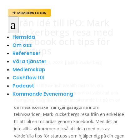
MEMBERS LOGIN

Från idé till IPO: Mark
a
Zuckerbergs resa med
Hemsida
Facebook och tips för
Om oss
startups
Referenser
Våra tjänster
av
admin
|
okt 14, 2023
|
Mark Zuckerberg
Medlemskap
Cashflow 101
Podcast
Välkommen till Swedish Wealth Institute, din
följeslagare på resan mot ekonomiskt välstånd och
Kommande Evenemang
framgång. Idag ska vi ta en inspirerande titt på en av
de mest ikoniska framgångssagorna inom
teknikvärlden: Mark Zuckerbergs resa från en enkel idé
till att bli en miljardär genom Facebook. Men det är
inte allt – vi kommer också att dela med oss av
värdefulla tips för startups som hjälper dig på din egen