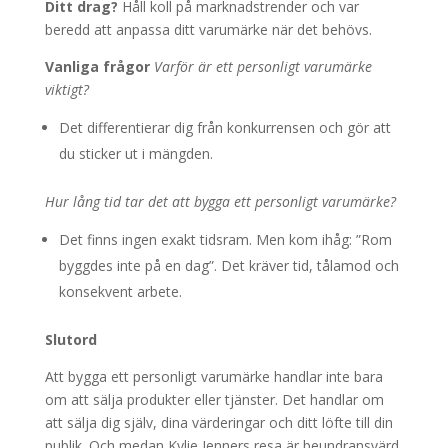
Ditt drag?
Håll koll på marknadstrender och var
beredd att anpassa ditt varumärke när det behövs.
Vanliga frågor
Varför är ett personligt varumärke
viktigt?
Det differentierar dig från konkurrensen och gör att
du sticker ut i mängden.
Hur lång tid tar det att bygga ett personligt varumärke?
Det finns ingen exakt tidsram. Men kom ihåg: ”Rom
byggdes inte på en dag”. Det kräver tid, tålamod och
konsekvent arbete.
Slutord
Att bygga ett personligt varumärke handlar inte bara
om att sälja produkter eller tjänster. Det handlar om
att sälja dig själv, dina värderingar och ditt löfte till din
publik. Och medan Kylie Jenners resa är beundransvärd,