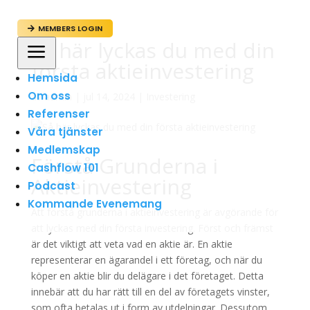
MEMBERS LOGIN

Så här lyckas du med din
a
första aktieinvestering
Hemsida
Om oss
av
admin
|
jul 14, 2024
|
Investering
Referenser
Våra tjänster
Medlemskap
Förstå Grunderna i
Cashflow 101
Aktieinvestering
Podcast
Kommande Evenemang
Att förstå grunderna i aktieinvestering är avgörande för
att lyckas med din första investering. Först och främst
är det viktigt att veta vad en aktie är. En aktie
representerar en ägarandel i ett företag, och när du
köper en aktie blir du delägare i det företaget. Detta
innebär att du har rätt till en del av företagets vinster,
som ofta betalas ut i form av utdelningar. Dessutom