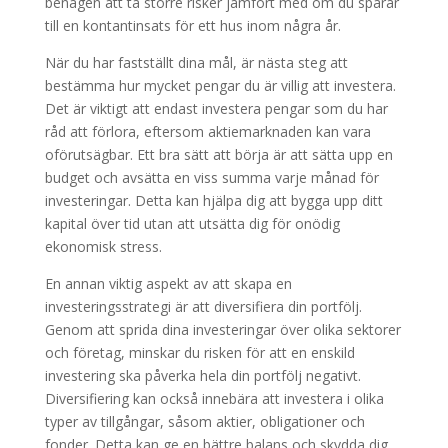
benägen att ta större risker jämfört med om du sparar
till en kontantinsats för ett hus inom några år.
När du har fastställt dina mål, är nästa steg att
bestämma hur mycket pengar du är villig att investera.
Det är viktigt att endast investera pengar som du har
råd att förlora, eftersom aktiemarknaden kan vara
oförutsägbar. Ett bra sätt att börja är att sätta upp en
budget och avsätta en viss summa varje månad för
investeringar. Detta kan hjälpa dig att bygga upp ditt
kapital över tid utan att utsätta dig för onödig
ekonomisk stress.
En annan viktig aspekt av att skapa en
investeringsstrategi är att diversifiera din portfölj.
Genom att sprida dina investeringar över olika sektorer
och företag, minskar du risken för att en enskild
investering ska påverka hela din portfölj negativt.
Diversifiering kan också innebära att investera i olika
typer av tillgångar, såsom aktier, obligationer och
fonder. Detta kan ge en bättre balans och skydda dig