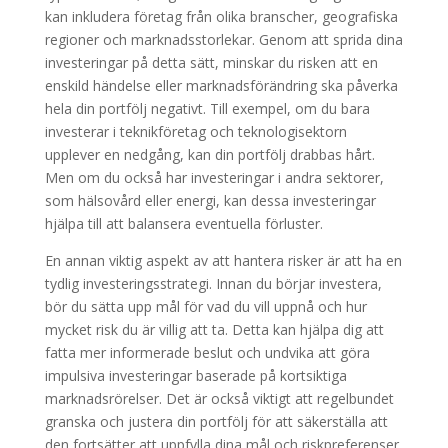
kan inkludera företag från olika branscher, geografiska
regioner och marknadsstorlekar. Genom att sprida dina
investeringar på detta sätt, minskar du risken att en
enskild händelse eller marknadsförändring ska påverka
hela din portfölj negativt. Till exempel, om du bara
investerar i teknikföretag och teknologisektorn
upplever en nedgång, kan din portfölj drabbas hårt.
Men om du också har investeringar i andra sektorer,
som hälsovård eller energi, kan dessa investeringar
hjälpa till att balansera eventuella förluster.
En annan viktig aspekt av att hantera risker är att ha en
tydlig investeringsstrategi. Innan du börjar investera,
bör du sätta upp mål för vad du vill uppnå och hur
mycket risk du är villig att ta. Detta kan hjälpa dig att
fatta mer informerade beslut och undvika att göra
impulsiva investeringar baserade på kortsiktiga
marknadsrörelser. Det är också viktigt att regelbundet
granska och justera din portfölj för att säkerställa att
den fortsätter att uppfylla dina mål och riskpreferenser.