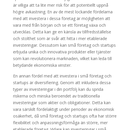
är villiga att ta lite mer risk för att potentiellt uppnå
högre avkastning. En av de mest lockande fördelarna
med att investera i dessa företag är möjligheten att
vara med från början och se ett företag växa och
utvecklas. Detta kan ge en känsla av tillfredsställelse
och stolthet som är svår att hitta i mer etablerade
investeringar. Dessutom kan små företag och startups
erbjuda unika och innovativa produkter eller tjänster
som kan revolutionera marknaden, vilket kan leda till
betydande ekonomiska vinster.
En annan fördel med att investera i små företag och
startups är diversifiering. Genom att inkludera dessa
typer av investeringar i din portfölj kan du sprida
riskerna och minska beroendet av traditionella
investeringar som aktier och obligationer. Detta kan
vara särskilt fördelaktigt under perioder av ekonomisk
osäkerhet, då små företag och startups ofta har större
flexibilitet och anpassningsförmåga än större, mer
etablerade företag. Vidare kan investeringar i små