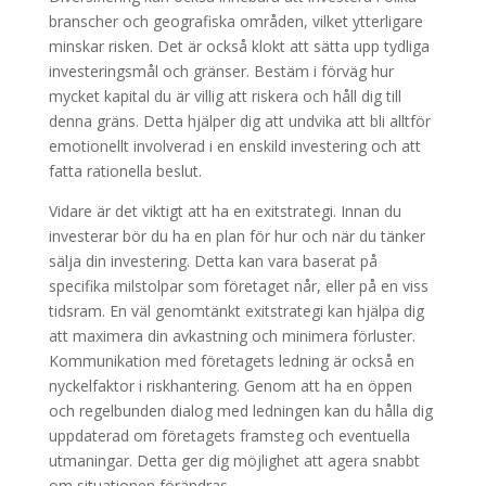
branscher och geografiska områden, vilket ytterligare
minskar risken. Det är också klokt att sätta upp tydliga
investeringsmål och gränser. Bestäm i förväg hur
mycket kapital du är villig att riskera och håll dig till
denna gräns. Detta hjälper dig att undvika att bli alltför
emotionellt involverad i en enskild investering och att
fatta rationella beslut.
Vidare är det viktigt att ha en exitstrategi. Innan du
investerar bör du ha en plan för hur och när du tänker
sälja din investering. Detta kan vara baserat på
specifika milstolpar som företaget når, eller på en viss
tidsram. En väl genomtänkt exitstrategi kan hjälpa dig
att maximera din avkastning och minimera förluster.
Kommunikation med företagets ledning är också en
nyckelfaktor i riskhantering. Genom att ha en öppen
och regelbunden dialog med ledningen kan du hålla dig
uppdaterad om företagets framsteg och eventuella
utmaningar. Detta ger dig möjlighet att agera snabbt
om situationen förändras.