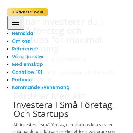
MEMBERS LOGIN

Så här investerar du i
a
små företag och
Hemsida
startups för maximal
Om oss
avkastning
Referenser
Våra tjänster
av
admin
|
sep 20, 2024
|
Investering
Medlemskap
Cashflow 101
Podcast
Kommande Evenemang
Fördelar Med Att
Investera I Små Företag
Och Startups
Att investera i små företag och startups kan vara en
spännande och lönsam möjlighet för investerare som