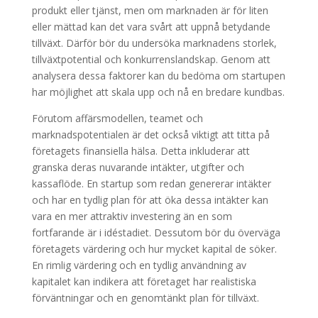
produkt eller tjänst, men om marknaden är för liten
eller mättad kan det vara svårt att uppnå betydande
tillväxt. Därför bör du undersöka marknadens storlek,
tillväxtpotential och konkurrenslandskap. Genom att
analysera dessa faktorer kan du bedöma om startupen
har möjlighet att skala upp och nå en bredare kundbas.
Förutom affärsmodellen, teamet och
marknadspotentialen är det också viktigt att titta på
företagets finansiella hälsa. Detta inkluderar att
granska deras nuvarande intäkter, utgifter och
kassaflöde. En startup som redan genererar intäkter
och har en tydlig plan för att öka dessa intäkter kan
vara en mer attraktiv investering än en som
fortfarande är i idéstadiet. Dessutom bör du överväga
företagets värdering och hur mycket kapital de söker.
En rimlig värdering och en tydlig användning av
kapitalet kan indikera att företaget har realistiska
förväntningar och en genomtänkt plan för tillväxt.