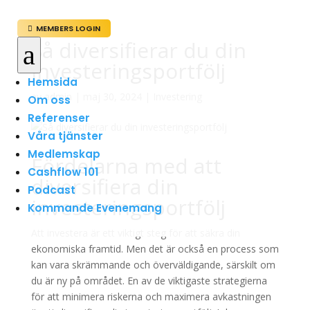
MEMBERS LOGIN

Så diversifierar du din
a
investeringsportfölj
Hemsida
av
admin
|
maj 30, 2024
|
Investering
Om oss
Referenser
Våra tjänster
Medlemskap
Fördelarna med att
Cashflow 101
diversifiera din
Podcast
investeringsportfölj
Kommande Evenemang
Att investera är ett viktigt steg för att säkra din
ekonomiska framtid. Men det är också en process som
kan vara skrämmande och överväldigande, särskilt om
du är ny på området. En av de viktigaste strategierna
för att minimera riskerna och maximera avkastningen