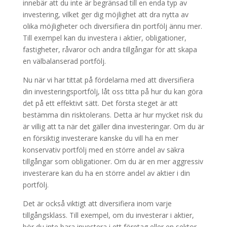
innebär att du inte är begränsad till en enda typ av
investering, vilket ger dig möjlighet att dra nytta av
olika möjligheter och diversifiera din portfölj ännu mer.
Till exempel kan du investera i aktier, obligationer,
fastigheter, råvaror och andra tillgångar för att skapa
en välbalanserad portfölj.
Nu när vi har tittat på fördelarna med att diversifiera
din investeringsportfölj, låt oss titta på hur du kan göra
det på ett effektivt sätt. Det första steget är att
bestämma din risktolerans. Detta är hur mycket risk du
är villig att ta när det gäller dina investeringar. Om du är
en försiktig investerare kanske du vill ha en mer
konservativ portfölj med en större andel av säkra
tillgångar som obligationer. Om du är en mer aggressiv
investerare kan du ha en större andel av aktier i din
portfölj.
Det är också viktigt att diversifiera inom varje
tillgångsklass. Till exempel, om du investerar i aktier,
bör du inte bara investera i ett företag eller en sektor.