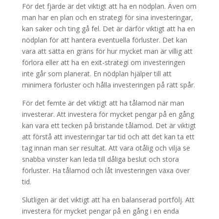
För det fjärde är det viktigt att ha en nödplan. Även om
man har en plan och en strategi för sina investeringar,
kan saker och ting gå fel. Det är därför viktigt att ha en
nödplan för att hantera eventuella förluster. Det kan
vara att sätta en gräns för hur mycket man är villig att
förlora eller att ha en exit-strategi om investeringen
inte går som planerat. En nödplan hjälper till att
minimera förluster och hålla investeringen på rätt spår.
För det femte är det viktigt att ha tålamod när man
investerar. Att investera för mycket pengar på en gång
kan vara ett tecken på bristande tålamod. Det är viktigt
att förstå att investeringar tar tid och att det kan ta ett
tag innan man ser resultat. Att vara otålig och vilja se
snabba vinster kan leda till dåliga beslut och stora
förluster. Ha tålamod och låt investeringen växa över
tid.
Slutligen är det viktigt att ha en balanserad portfölj. Att
investera för mycket pengar på en gång i en enda