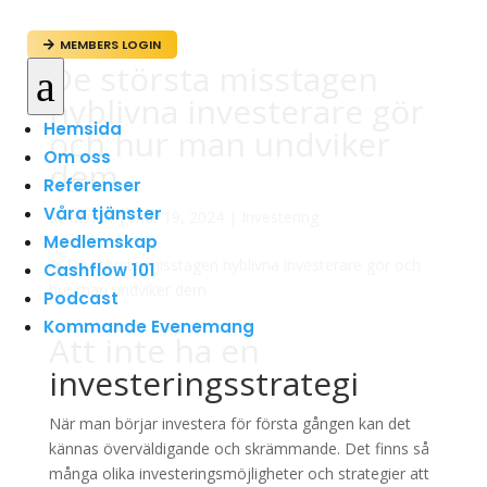
MEMBERS LOGIN

De största misstagen
a
nyblivna investerare gör
Hemsida
och hur man undviker
Om oss
dem
Referenser
Våra tjänster
av
admin
|
mar 19, 2024
|
Investering
Medlemskap
Cashflow 101
Podcast
Kommande Evenemang
Att inte ha en
investeringsstrategi
När man börjar investera för första gången kan det
kännas överväldigande och skrämmande. Det finns så
många olika investeringsmöjligheter och strategier att