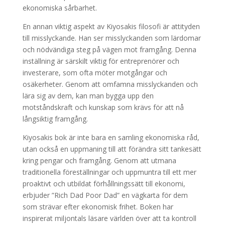
ekonomiska sårbarhet.
En annan viktig aspekt av Kiyosakis filosofi är attityden
till misslyckande. Han ser misslyckanden som lärdomar
och nödvändiga steg på vägen mot framgång. Denna
inställning är särskilt viktig för entreprenörer och
investerare, som ofta möter motgångar och
osäkerheter. Genom att omfamna misslyckanden och
lära sig av dem, kan man bygga upp den
motståndskraft och kunskap som krävs för att nå
långsiktig framgång.
Kiyosakis bok är inte bara en samling ekonomiska råd,
utan också en uppmaning till att förändra sitt tankesätt
kring pengar och framgång. Genom att utmana
traditionella föreställningar och uppmuntra till ett mer
proaktivt och utbildat förhållningssätt till ekonomi,
erbjuder ”Rich Dad Poor Dad” en vägkarta för dem
som strävar efter ekonomisk frihet. Boken har
inspirerat miljontals läsare världen över att ta kontroll