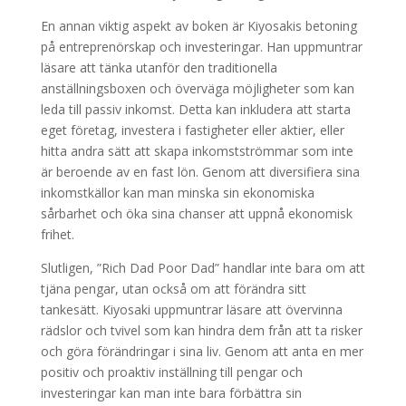
En annan viktig aspekt av boken är Kiyosakis betoning
på entreprenörskap och investeringar. Han uppmuntrar
läsare att tänka utanför den traditionella
anställningsboxen och överväga möjligheter som kan
leda till passiv inkomst. Detta kan inkludera att starta
eget företag, investera i fastigheter eller aktier, eller
hitta andra sätt att skapa inkomstströmmar som inte
är beroende av en fast lön. Genom att diversifiera sina
inkomstkällor kan man minska sin ekonomiska
sårbarhet och öka sina chanser att uppnå ekonomisk
frihet.
Slutligen, ”Rich Dad Poor Dad” handlar inte bara om att
tjäna pengar, utan också om att förändra sitt
tankesätt. Kiyosaki uppmuntrar läsare att övervinna
rädslor och tvivel som kan hindra dem från att ta risker
och göra förändringar i sina liv. Genom att anta en mer
positiv och proaktiv inställning till pengar och
investeringar kan man inte bara förbättra sin