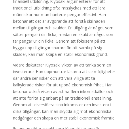
finansiell utbildning. Kiyosaki argumenterar för att
traditionell utbildning ofta misslyckas med att lära
människor hur man hanterar pengar effektivt. Han
betonar att det är avgörande att förstå skillnaden
mellan tillgångar och skulder. En tillgång är något som
sätter pengar i din ficka, medan en skuld är något som
tar pengar ur din ficka. Genom att fokusera på att
bygga upp tillgångar snarare än att samla på sig
skulder, kan man skapa en stabil ekonomisk grund.
Vidare diskuterar Kiyosaki vikten av att tänka som en
investerare. Han uppmuntrar läsarna att se möjligheter
där andra ser risker och att vara villiga att ta
kalkylerade risker för att uppnå ekonomisk frihet. Han
betonar också vikten av att ha flera inkomstkällor och
att inte förlita sig enbart på en traditionell anställning.
Genom att diversifiera sina inkomster och investera i
olika tillgångar, kan man skydda sig mot ekonomiska
nedgångar och skapa en mer stabil ekonomisk framtid.
En annan viktig aspekt som Kiyosaki tar upp är