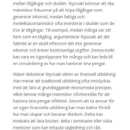
mellan tillgångar och skulder. Kiyosaki betonar att rika
människor fokuserar på att köpa tillgångar som
genererar inkomst, medan fattiga och
medelklassmänniskor ofta investerar i skulder som de
tror är tillgångar. Till exempel, medan många ser sitt
hem som en tillgång, argumenterar Kiyosaki att det
faktiskt är en skuld eftersom det inte genererar
inkomst och kräver kontinuerliga utgifter. Denna insikt
kan vara en ögonöppnare för många och kan leda till
en omvärdering av hur man hanterar sina pengar.
Vidare diskuterar Kiyosaki vikten av finansiell utbildning.
Han menar att traditionell utbildning ofta misslyckas
med att lära ut grundläggande ekonomiska principer,
vilket lämnar många människor oförberedda för att
hantera sina pengar effektivt. Genom att ta ansvar för
sin egen finansiella utbildning kan man bättre förstå
hur man skapar och bevarar rikedom. Detta kan
innebära att läsa böcker, delta i seminarier eller söka
mentorer som kan erbjuda vägledning och råd.