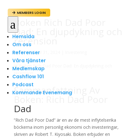
MEMBERS LOGIN

Boken Rich Dad Poor
a
Dad: En djupdykning och
Hemsida
recension
Om oss
Referenser
av
admin
|
jul 31, 2024
|
Investering
Våra tjänster
Medlemskap
Cashflow 101
Podcast
Sammanfattning Av
Kommande Evenemang
Boken: Rich Dad Poor
Dad
”Rich Dad Poor Dad” är en av de mest inflytelserika
böckerna inom personlig ekonomi och investeringar,
skriven av Robert T. Kiyosaki. Boken erbjuder en