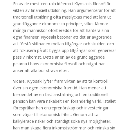
En av de mest centrala idéerna i Kiyosakis filosofi är
vikten av finansiell utbildning. Han argumenterar för att
traditionell utbildning ofta misslyckas med att lära ut
grundläggande ekonomiska principer, vilket lämnar
många människor oförberedda för att hantera sina
egna finanser. Kiyosaki betonar att det är avgörande
att förstå skillnaden mellan tillgångar och skulder, och
att fokusera på att bygga upp tillgångar som genererar
passiv inkomst. Detta är en av de grundläggande
pelarna i hans ekonomiska filosofi och något han
anser att alla bör sträva efter.
Vidare, Kiyosaki lyfter fram vikten av att ta kontroll
över sin egen ekonomiska framtid. Han menar att
beroendet av en fast anställning och en traditionell
pension kan vara riskabelt i en föränderlig värld. Istället
förespråkar han entreprenörskap och investeringar
som vägar till ekonomisk frihet. Genom att ta
kalkylerade risker och ständigt söka nya möjligheter,
kan man skapa flera inkomstströmmar och minska sin