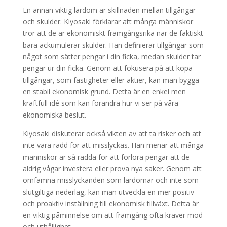
En annan viktig lärdom är skillnaden mellan tillgångar
och skulder. Kiyosaki förklarar att många människor
tror att de är ekonomiskt framgångsrika när de faktiskt
bara ackumulerar skulder. Han definierar tillgångar som
något som sätter pengar i din ficka, medan skulder tar
pengar ur din ficka. Genom att fokusera på att köpa
tillgångar, som fastigheter eller aktier, kan man bygga
en stabil ekonomisk grund. Detta är en enkel men
kraftfull idé som kan förändra hur vi ser på våra
ekonomiska beslut.
Kiyosaki diskuterar också vikten av att ta risker och att
inte vara rädd för att misslyckas. Han menar att många
människor är så rädda för att förlora pengar att de
aldrig vågar investera eller prova nya saker. Genom att
omfamna misslyckanden som lärdomar och inte som
slutgiltiga nederlag, kan man utveckla en mer positiv
och proaktiv inställning till ekonomisk tillväxt. Detta är
en viktig påminnelse om att framgång ofta kräver mod
och uthållighet.