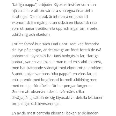
”fattiga pappa”, erbjuder Kiyosaki insikter som kan
hjälpa läsare att omvärdera sina egna finansiella
strategier. Denna bok är inte bara en guide till
ekonomisk framgång, utan också en filosofisk resa
som utmanar traditionella uppfattningar om arbete,
utbildning och rikedom.
För att förstå hur ”Rich Dad Poor Dad” kan förändra
din syn på pengar, är det viktigt att först förstå de två
papporna i Kiyosakis liv. Hans biologiska far, ”fattiga
pappa”, var en välutbildad man med en stabil inkomst,
men han kämpade ständigt med ekonomiska problem.
Å andra sidan var hans ”rika pappa”, en väns far, en
entreprenör med begränsad formell utbildning men
med en djup förståelse för hur pengar fungerar.
Genom att observera dessa två mäns olika
tillvägagångssätt lärde sig Kiyosaki värdefulla lektioner
om pengar och investeringar.
En av de mest centrala idéerna i boken är skillnaden