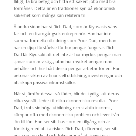
flitigt, få bra betyg och hitta ett säkert jobb med bra
förmåner. Detta är en traditionell syn på ekonomisk
säkerhet som många kan relatera till.
Å andra sidan har vi Rich Dad, som är Kiyosakis väns
far och en framgångsrik entreprenör. Han har inte
samma formella utbildning som Poor Dad, men han
har en djup förståelse för hur pengar fungerar. Rich
Dad lär Kiyosaki att det inte är hur mycket pengar man
tjänar som är viktigt, utan hur mycket pengar man
behåller och hur hårt dessa pengar arbetar för en. Han
betonar vikten av finansiell utbildning, investeringar och
att skapa passiva inkomstkällor.
När vi jämför dessa två fäder, blir det tydligt att deras
olika synsätt leder till olika ekonomiska resultat. Poor
Dad, trots sin höga utbildning och stabila inkomst,
kämpar ofta med ekonomiska problem och lever från
lön till lön. Han ser sitt hus som en tillgång och är
försiktig med att ta risker. Rich Dad, däremot, ser sitt
hus som en skuld och fokuserar på att investera i