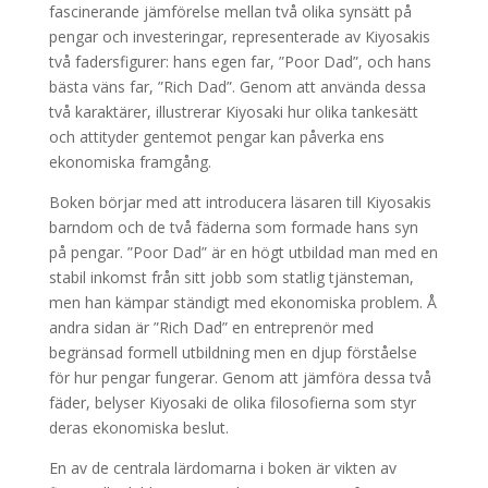
fascinerande jämförelse mellan två olika synsätt på
pengar och investeringar, representerade av Kiyosakis
två fadersfigurer: hans egen far, ”Poor Dad”, och hans
bästa väns far, ”Rich Dad”. Genom att använda dessa
två karaktärer, illustrerar Kiyosaki hur olika tankesätt
och attityder gentemot pengar kan påverka ens
ekonomiska framgång.
Boken börjar med att introducera läsaren till Kiyosakis
barndom och de två fäderna som formade hans syn
på pengar. ”Poor Dad” är en högt utbildad man med en
stabil inkomst från sitt jobb som statlig tjänsteman,
men han kämpar ständigt med ekonomiska problem. Å
andra sidan är ”Rich Dad” en entreprenör med
begränsad formell utbildning men en djup förståelse
för hur pengar fungerar. Genom att jämföra dessa två
fäder, belyser Kiyosaki de olika filosofierna som styr
deras ekonomiska beslut.
En av de centrala lärdomarna i boken är vikten av