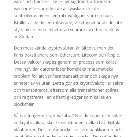
varor och tjänster. De skiljer sig från traditionella
valutor eftersom de inte är fysiska och inte
kontrolleras av en central myndighet som en bank.
Istället är de decentraliserade, vilket innebär att de inte
styrs av en enda enhet utan snarare av ett nätverk av
användare.
Den mest kända kryptovalutan är Bitcoin, men det
finns också andra som Ethereum, Litecoin och Ripple.
Dessa valutor skapas genom en process som kallas
”mining”, där datorer löser komplexa matematiska
problem för att verifiera transaktioner och skapa nya
enheter av valutan. Detta gör att kryptovalutor är säkra
och transparenta, eftersom alla transaktioner spåras
och registreras i en offentlig ledger som kallas en
blockchain.
Så hur fungerar kryptovalutor? När du köper eller säljer
en kryptovaluta, sker transaktionen mellan två digitala
plånböcker. Dessa plånböcker är som bankkonton och
innehåller en offentlig och privat nyckel. Den offentliga