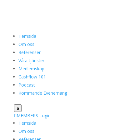
Hemsida
Om oss
Referenser
Våra tjänster
Medlemskap
Cashflow 101
Podcast
Kommande Evenemang
a

MEMBERS Login
Hemsida
Om oss
Referenser