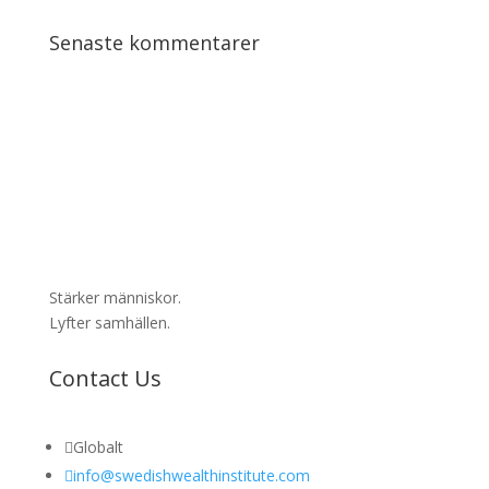
Senaste kommentarer
Stärker människor.
Lyfter samhällen.
Contact Us

Globalt

info@swedishwealthinstitute.com