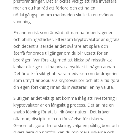
prisförändringar. Det är också viktigt att inte investera
mer än du har råd att förlora och att ha en
nödutgångsplan om marknaden skulle ta en oväntad
vändning.
En annan risk som är värd att nämna är bedrägerier
och phishingattacker. Eftersom kryptovalutor är digitala
och decentraliserade är det svårare att spåra och
återfå förlorade tillgångar om du blir utsatt för en
bedrägeri. Var försiktig med att klicka på misstänkta
länkar eller ge ut dina privata nycklar till någon annan.
Det är också viktigt att vara medveten om bedrägerier
som utnyttjar populära kryptovalutor och att alltid göra
din egen forskning innan du investerar i en ny valuta.
Slutligen är det viktigt att komma ihåg att investering i
kryptovalutor är en långsiktig process. Det är inte en
snabb lösning för att bli rik över natten. Det kräver
tålamod, disciplin och en förståelse för riskerna.
Genom att göra din forskning, välja en pålitlig börs och
diversifiera din portfölj kan du minimera riskerna och