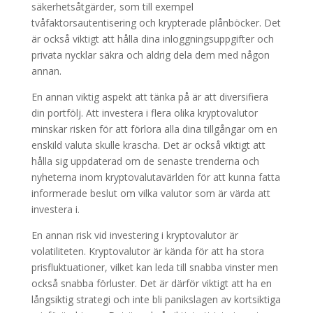
säkerhetsåtgärder, som till exempel
tvåfaktorsautentisering och krypterade plånböcker. Det
är också viktigt att hålla dina inloggningsuppgifter och
privata nycklar säkra och aldrig dela dem med någon
annan.
En annan viktig aspekt att tänka på är att diversifiera
din portfölj. Att investera i flera olika kryptovalutor
minskar risken för att förlora alla dina tillgångar om en
enskild valuta skulle krascha. Det är också viktigt att
hålla sig uppdaterad om de senaste trenderna och
nyheterna inom kryptovalutavärlden för att kunna fatta
informerade beslut om vilka valutor som är värda att
investera i.
En annan risk vid investering i kryptovalutor är
volatiliteten. Kryptovalutor är kända för att ha stora
prisfluktuationer, vilket kan leda till snabba vinster men
också snabba förluster. Det är därför viktigt att ha en
långsiktig strategi och inte bli panikslagen av kortsiktiga