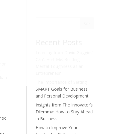
Sök
Recent Posts
Learning from David Goggins’
Can’t Hurt Me: Building
moni.
Mental Toughness as an
h
Entrepreneur
 kan
The Importance of Setting
SMART Goals for Business
and Personal Development
Insights from The Innovator’s
Dilemma: How to Stay Ahead
 tid
in Business
How to Improve Your
am