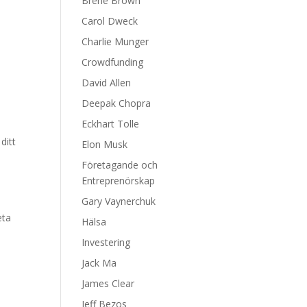
Brene Brown
Carol Dweck
Charlie Munger
Crowdfunding
David Allen
Deepak Chopra
Eckhart Tolle
ditt
Elon Musk
Företagande och
Entreprenörskap
Gary Vaynerchuk
eta
Hälsa
Investering
Jack Ma
James Clear
Jeff Bezos