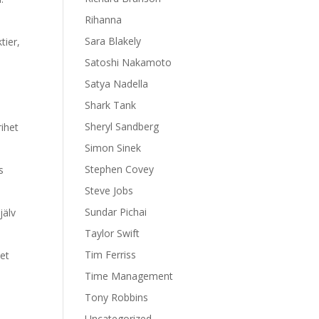
Rihanna
Sara Blakely
tier,
Satoshi Nakamoto
Satya Nadella
Shark Tank
Sheryl Sandberg
rihet
Simon Sinek
Stephen Covey
s
Steve Jobs
Sundar Pichai
jälv
Taylor Swift
Tim Ferriss
det
Time Management
Tony Robbins
Uncategorized