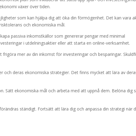
n ekonomi växer över tiden.
jligheter som kan hjälpa dig att öka din förmögenhet. Det kan vara ak
n risktolerans och ekonomiska mål.
 skapa passiva inkomstkällor som genererar pengar med minimal
vesteringar i utdelningsaktier eller att starta en online-verksamhet.
t frigöra mer av din inkomst för investeringar och besparingar. Skuldf
 och deras ekonomiska strategier. Det finns mycket att lära av dera
ion. Sätt ekonomiska mål och arbeta med att uppnå dem. Belöna dig s
ändras ständigt. Fortsätt att lära dig och anpassa din strategi när 