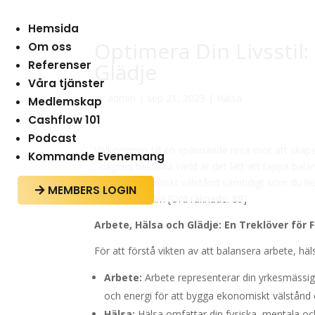
Hemsida
Optimera Din Livsstil:
Om oss
Referenser
Glädje
Våra tjänster
av
admin
|
sep 21, 2023
|
Hälsa
Medlemskap
Cashflow 101
Podcast
Välkommen till en spännande resa mot att skapa d
Kommande Evenemang
I dagens hektiska värld är det lätt att tappa bala
uppnå ekonomiskt välstånd samtidigt som du leve
MEMBERS LOGIN

förändra ditt liv! [Ord räknade: 89]
Arbete, Hälsa och Glädje: En Treklöver för
För att förstå vikten av att balansera arbete, häl
Arbete:
Arbete representerar din yrkesmässiga
och energi för att bygga ekonomiskt välstånd 
Hälsa:
Hälsa omfattar din fysiska, mentala o