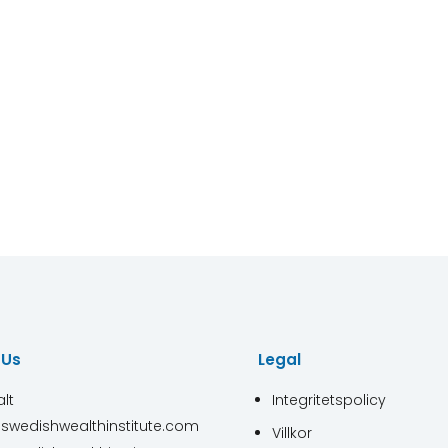
 Us
Legal
lt
Integritetspolicy
swedishwealthinstitute.com
Villkor