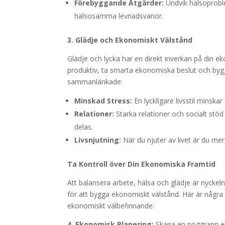
Förebyggande Åtgärder:
Undvik hälsoprobl
hälsosamma levnadsvanor.
3. Glädje och Ekonomiskt Välstånd
Glädje och lycka har en direkt inverkan på din e
produktiv, ta smarta ekonomiska beslut och bygg
sammanlänkade:
Minskad Stress:
En lyckligare livsstil minska
Relationer:
Starka relationer och socialt st
delas.
Livsnjutning:
När du njuter av livet är du mer
Ta Kontroll över Din Ekonomiska Framtid
Att balansera arbete, hälsa och glädje är nyckeln t
för att bygga ekonomiskt välstånd. Här är några 
ekonomiskt välbefinnande:
4. Ekonomisk Planering:
Skapa en noggrann ek