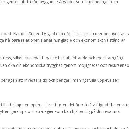
em genom att ta förebyggande åtgärder som vaccineringar och
konomi. När du känner dig glad och nöjd i livet är du mer benägen att 
a hållbara relationer. Här är hur glädje och ekonomiskt välstånd är
r stress, vilket kan leda till bättre beslutsfattande och mer framgång.
öd kan öka din ekonomiska trygghet genom möjligheter och resurser 
 benägen att investera tid och pengar i meningsfulla upplevelser.
ill att skapa en optimal livsstil, men det är också viktigt att ha en str
ytterligare tips och strategier som kan hjälpa dig på din resa mot
onomisk plan som inkluderar att sätta upp spar- och investeringsmål