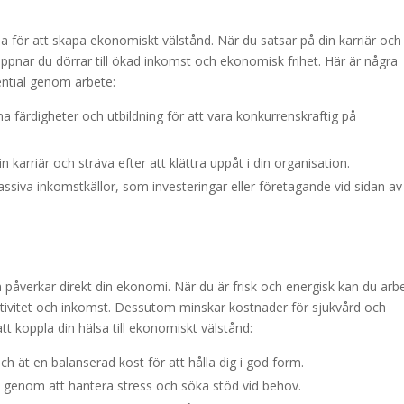
na för att skapa ekonomiskt välstånd. När du satsar på din karriär och
ppnar du dörrar till ökad inkomst och ekonomisk frihet. Här är några
ential genom arbete:
na färdigheter och utbildning för att vara konkurrenskraftig på
 karriär och sträva efter att klättra uppåt i din organisation.
siva inkomstkällor, som investeringar eller företagande vid sidan av 
en påverkar direkt din ekonomi. När du är frisk och energisk kan du arb
uktivitet och inkomst. Dessutom minskar kostnader för sjukvård och
att koppla din hälsa till ekonomiskt välstånd:
h ät en balanserad kost för att hålla dig i god form.
genom att hantera stress och söka stöd vid behov.