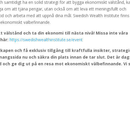
h samtidigt ha en solid strategi för att bygga ekonomiskt välstånd, k
råga om att tjäna pengar, utan också om att leva ett meningsfullt och
mtid och arbeta med att uppnå dina mål. Swedish Wealth Institute finns
 ekonomiskt välbefinnande.
välstånd och ta din ekonomi till nästa nivå! Missa inte våra
här:
https://swedishwealthinstitute.se/event
en och få exklusiv tillgång till kraftfulla insikter, strategi
ngssida nu och säkra din plats innan de tar slut. Det är dag
d och ge dig ut på en resa mot ekonomiskt välbefinnande. Vi 