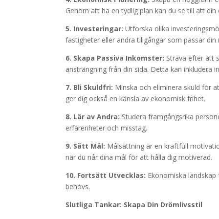
Genom att ha en tydlig plan kan du se till att di
5. Investeringar:
Utforska olika investeringsmö
fastigheter eller andra tillgångar som passar di
6. Skapa Passiva Inkomster:
Sträva efter att
ansträngning från din sida. Detta kan inkludera in
7. Bli Skuldfri:
Minska och eliminera skuld för at
ger dig också en känsla av ekonomisk frihet.
8. Lär av Andra:
Studera framgångsrika personer
erfarenheter och misstag.
9. Sätt Mål:
Målsättning är en kraftfull motivat
när du når dina mål för att hålla dig motiverad.
10. Fortsätt Utvecklas:
Ekonomiska landskap för
behövs.
Slutliga Tankar: Skapa Din Drömlivsstil