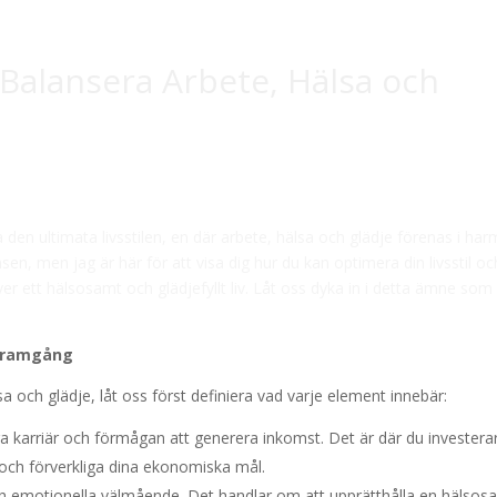
 Balansera Arbete, Hälsa och
en ultimata livsstilen, en där arbete, hälsa och glädje förenas i har
nsen, men jag är här för att visa dig hur du kan optimera din livsstil oc
r ett hälsosamt och glädjefyllt liv. Låt oss dyka in i detta ämne som
 Framgång
sa och glädje, låt oss först definiera vad varje element innebär:
 karriär och förmågan att generera inkomst. Det är där du investerar
och förverkliga dina ekonomiska mål.
ch emotionella välmående. Det handlar om att upprätthålla en hälsos