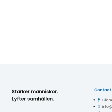
Contact
Stärker människor.
Lyfter samhällen.
Globa

info@
