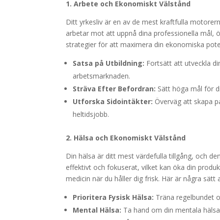
1. Arbete och Ekonomiskt Välstånd
Ditt yrkesliv är en av de mest kraftfulla motorer
arbetar mot att uppnå dina professionella mål, ö
strategier för att maximera din ekonomiska pot
Satsa på Utbildning:
Fortsätt att utveckla di
arbetsmarknaden.
Sträva Efter Befordran:
Sätt höga mål för din
Utforska Sidointäkter:
Överväg att skapa pas
heltidsjobb.
2. Hälsa och Ekonomiskt Välstånd
Din hälsa är ditt mest värdefulla tillgång, och d
effektivt och fokuserat, vilket kan öka din prod
medicin när du håller dig frisk. Här är några sätt 
Prioritera Fysisk Hälsa:
Träna regelbundet oc
Mental Hälsa:
Ta hand om din mentala hälsa 