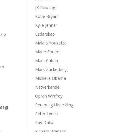
JK Rowling
Kobe Bryant
Kylie Jenner
Ledarskap
vara
Malala Yousafzai
Marie Forleo
Mark Cuban
som
Mark Zuckerberg
Michelle Obama
Nätverkande
Oprah Winfrey
Personlig Utveckling
ategi
Peter Lynch
Ray Dalio
Richard Branson
.