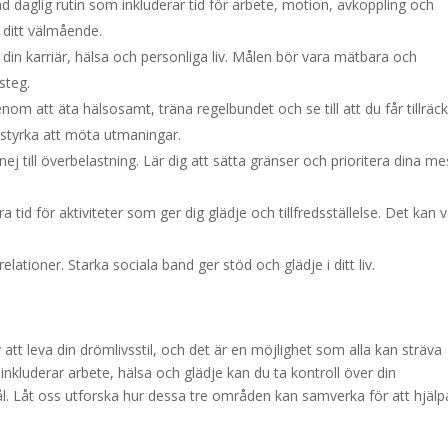
d daglig rutin som inkluderar tid för arbete, motion, avkoppling och
a ditt välmående.
r din karriär, hälsa och personliga liv. Målen bör vara mätbara och
steg.
om att äta hälsosamt, träna regelbundet och se till att du får tillräck
styrka att möta utmaningar.
j till överbelastning. Lär dig att sätta gränser och prioritera dina me
a tid för aktiviteter som ger dig glädje och tillfredsställelse. Det kan 
relationer. Starka sociala band ger stöd och glädje i ditt liv.
 att leva din drömlivsstil, och det är en möjlighet som alla kan sträva
 inkluderar arbete, hälsa och glädje kan du ta kontroll över din
 Låt oss utforska hur dessa tre områden kan samverka för att hjälp