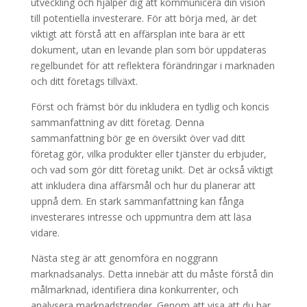
utveckling och hjälper dig att kommunicera din vision
till potentiella investerare. För att börja med, är det
viktigt att förstå att en affärsplan inte bara är ett
dokument, utan en levande plan som bör uppdateras
regelbundet för att reflektera förändringar i marknaden
och ditt företags tillväxt.
Först och främst bör du inkludera en tydlig och koncis
sammanfattning av ditt företag. Denna
sammanfattning bör ge en översikt över vad ditt
företag gör, vilka produkter eller tjänster du erbjuder,
och vad som gör ditt företag unikt. Det är också viktigt
att inkludera dina affärsmål och hur du planerar att
uppnå dem. En stark sammanfattning kan fånga
investerares intresse och uppmuntra dem att läsa
vidare.
Nästa steg är att genomföra en noggrann
marknadsanalys. Detta innebär att du måste förstå din
målmarknad, identifiera dina konkurrenter, och
analysera marknadstrender. Genom att visa att du har