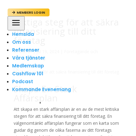
MEMBERS LOGIN

Viktiga steg för att säkra
a
finansiering till ditt
Hemsida
företag
Om oss
Referenser
av
admin
|
jul 19, 2024
|
Företagande och
Våra tjänster
Entreprenörskap
Medlemskap
Cashflow 101
Podcast
Skapa En Stark
Kommande Evenemang
Affärsplan
Att skapa en stark affärsplan är en av de mest kritiska
stegen för att säkra finansiering till ditt företag. En
välgenomtänkt affärsplan fungerar som en karta som
guidar dig genom de olika faserna av ditt företags