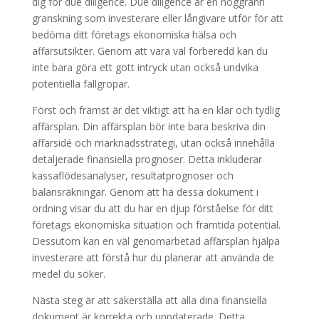
dig för due diligence. Due diligence är en noggrann
granskning som investerare eller långivare utför för att
bedöma ditt företags ekonomiska hälsa och
affärsutsikter. Genom att vara väl förberedd kan du
inte bara göra ett gott intryck utan också undvika
potentiella fallgropar.
Först och främst är det viktigt att ha en klar och tydlig
affärsplan. Din affärsplan bör inte bara beskriva din
affärsidé och marknadsstrategi, utan också innehålla
detaljerade finansiella prognoser. Detta inkluderar
kassaflödesanalyser, resultatprognoser och
balansräkningar. Genom att ha dessa dokument i
ordning visar du att du har en djup förståelse för ditt
företags ekonomiska situation och framtida potential.
Dessutom kan en väl genomarbetad affärsplan hjälpa
investerare att förstå hur du planerar att använda de
medel du söker.
Nästa steg är att säkerställa att alla dina finansiella
dokument är korrekta och uppdaterade. Detta