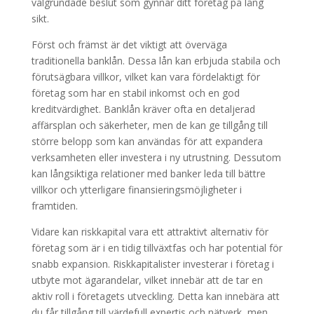
välgrundade beslut som gynnar ditt företag på lång
sikt.
Först och främst är det viktigt att överväga
traditionella banklån. Dessa lån kan erbjuda stabila och
förutsägbara villkor, vilket kan vara fördelaktigt för
företag som har en stabil inkomst och en god
kreditvärdighet. Banklån kräver ofta en detaljerad
affärsplan och säkerheter, men de kan ge tillgång till
större belopp som kan användas för att expandera
verksamheten eller investera i ny utrustning. Dessutom
kan långsiktiga relationer med banker leda till bättre
villkor och ytterligare finansieringsmöjligheter i
framtiden.
Vidare kan riskkapital vara ett attraktivt alternativ för
företag som är i en tidig tillväxtfas och har potential för
snabb expansion. Riskkapitalister investerar i företag i
utbyte mot ägarandelar, vilket innebär att de tar en
aktiv roll i företagets utveckling. Detta kan innebära att
du får tillgång till värdefull expertis och nätverk, men