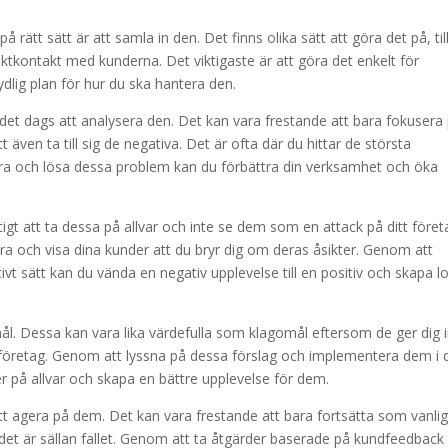
rätt sätt är att samla in den. Det finns olika sätt att göra det på, til
tkontakt med kunderna. Det viktigaste är att göra det enkelt för
dlig plan för hur du ska hantera den.
r det dags att analysera den. Det kan vara frestande att bara fokusera
även ta till sig de negativa. Det är ofta där du hittar de största
era och lösa dessa problem kan du förbättra din verksamhet och öka
tigt att ta dessa på allvar och inte se dem som en attack på ditt föret
tra och visa dina kunder att du bryr dig om deras åsikter. Genom att
ivt sätt kan du vända en negativ upplevelse till en positiv och skapa lo
l. Dessa kan vara lika värdefulla som klagomål eftersom de ger dig i
itt företag. Genom att lyssna på dessa förslag och implementera dem i 
r på allvar och skapa en bättre upplevelse för dem.
att agera på dem. Det kan vara frestande att bara fortsätta som vanlig
det är sällan fallet. Genom att ta åtgärder baserade på kundfeedback