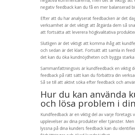
negativa kommentarerna, men det är viktigt att o
negativ feedback kan du få en mer balanserad bil
Efter att du har analyserat feedbacken är det dag
verksamhet är det viktigt att åtgärda dem så sn
att fortsätta att leverera högkvalitativa produkt
Slutligen är det viktigt att komma ihåg att kund
och sedan är det klart. Fortsätt att samla in f
det kan du öka kundnöjdheten och bygga starka 
Sammanfattningsvis är kundfeedback en viktig d
feedback på rätt sätt kan du förbättra din verk
Så se till att aktivt söka efter feedback och anv
Hur du kan använda ku
och lösa problem i d
Kundfeedback är en viktig del av varje företags v
upplevelser av dina produkter eller tjänster. Me
lyssna på dina kunders feedback kan du identifiera