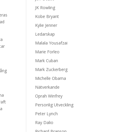
JK Rowling
eras
Kobe Bryant
kad
Kylie Jenner
Ledarskap
ra
Malala Yousafzai
tar
Marie Forleo
Mark Cuban
Mark Zuckerberg
gång
Michelle Obama
Nätverkande
sna
Oprah Winfrey
raft
Personlig Utveckling
pa
Peter Lynch
Ray Dalio
Richard Branson