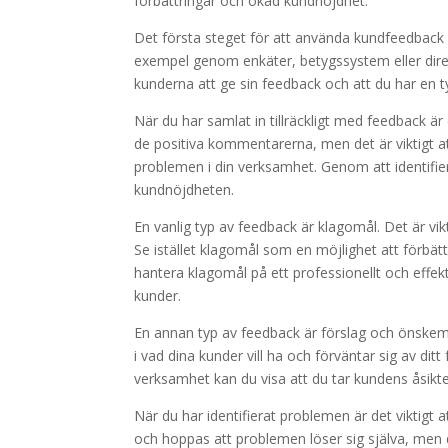
förbättringar och ökad kundnöjdhet.
Det första steget för att använda kundfeedback på 
exempel genom enkäter, betygssystem eller direk
kunderna att ge sin feedback och att du har en ty
När du har samlat in tillräckligt med feedback ä
de positiva kommentarerna, men det är viktigt att 
problemen i din verksamhet. Genom att identifi
kundnöjdheten.
En vanlig typ av feedback är klagomål. Det är vik
Se istället klagomål som en möjlighet att förbät
hantera klagomål på ett professionellt och effekt
kunder.
En annan typ av feedback är förslag och önskemå
i vad dina kunder vill ha och förväntar sig av d
verksamhet kan du visa att du tar kundens åsikte
När du har identifierat problemen är det viktigt 
och hoppas att problemen löser sig själva, men 