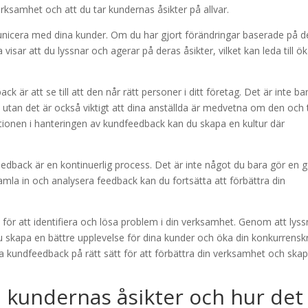
verksamhet och att du tar kundernas åsikter på allvar.
unicera med dina kunder. Om du har gjort förändringar baserade på d
visar att du lyssnar och agerar på deras åsikter, vilket kan leda till ö
 är att se till att den når rätt personer i ditt företag. Det är inte ba
, utan det är också viktigt att dina anställda är medvetna om den och 
ationen i hanteringen av kundfeedback kan du skapa en kultur där
feedback är en kontinuerlig process. Det är inte något du bara gör en 
mla in och analysera feedback kan du fortsätta att förbättra din
 för att identifiera och lösa problem i din verksamhet. Genom att lys
 skapa en bättre upplevelse för dina kunder och öka din konkurrensk
a kundfeedback på rätt sätt för att förbättra din verksamhet och ska
å kundernas åsikter och hur det