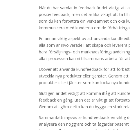
När du har samlat in feedback är det viktigt att
positiv feedback, men det är lika viktigt att ta t
som du kan förbättra din verksamhet och öka kun
kommunicera med kunderna om de förbättringar
En annan viktig aspekt av att använda kundfeedback 
alla som är involverade i att skapa och leverera 
bara försäljnings- och marknadsföringsavdelnin
alla i processen kan ni tillsammans arbeta för at
Utöver att använda kundfeedback för att förbättra
utveckla nya produkter eller tjänster. Genom att
produkter eller tjänster som kan locka nya kunde
Slutligen är det viktigt att komma ihåg att kundfe
feedback en gång, utan det är viktigt att fortsä
Genom att göra detta kan du bygga en stark rel
Sammanfattningsvis är kundfeedback en viktig de
analysera den noggrant och ta åtgärder baserat 