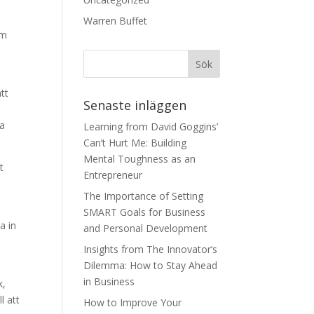
Warren Buffet
em
att
Senaste inläggen
e
ra
Learning from David Goggins’
Can’t Hurt Me: Building
Mental Toughness as an
t
Entrepreneur
The Importance of Setting
SMART Goals for Business
a in
and Personal Development
Insights from The Innovator’s
Dilemma: How to Stay Ahead
in Business
k,
l att
How to Improve Your