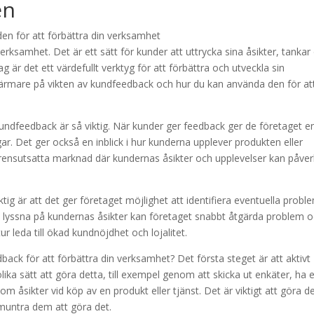
en
erksamhet. Det är ett sätt för kunder att uttrycka sina åsikter, tankar
g är det ett värdefullt verktyg för att förbättra och utveckla sin
 närmare på vikten av kundfeedback och hur du kan använda den för at
 kundfeedback är så viktig. När kunder ger feedback ger de företaget e
ar. Det ger också en inblick i hur kunderna upplever produkten eller
kurrensutsatta marknad där kundernas åsikter och upplevelser kan påve
ktig är att det ger företaget möjlighet att identifiera eventuella probl
att lyssna på kundernas åsikter kan företaget snabbt åtgärda problem 
tur leda till ökad kundnöjdhet och lojalitet.
ck för att förbättra din verksamhet? Det första steget är att aktivt
lika sätt att göra detta, till exempel genom att skicka ut enkäter, ha 
 åsikter vid köp av en produkt eller tjänst. Det är viktigt att göra d
muntra dem att göra det.