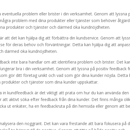
a eventuella problem eller brister i din verksamhet. Genom att lyssna 
 några problem med dina produkter eller tjänster som behöver åtgärd
å dina produkter och tjänster och därmed öka kundnöjdheten.
 att det kan hjälpa dig att förbättra din kundservice. Genom att lyss
lse för deras behov och förväntningar. Detta kan hjälpa dig att anpas
och därmed öka kundnöjdheten.
back inte bara handlar om att identifiera problem och brister. Det ka
ungerar bra i din verksamhet. Genom att lyssna på positiv feedback f
 som gör ditt företag unikt och vad som gör dina kunder nöjda. Detta
iva produkter och tjänster som dina kunder uppskattar.
a in kundfeedback är det viktigt att prata om hur du kan använda den 
r att aktivt söka efter feedback från dina kunder. Det finns många oli
kicka ut enkäter, ha en feedbackruta på din hemsida eller genom att 
 analysera den noggrant. Det kan vara frestande att bara fokusera på 