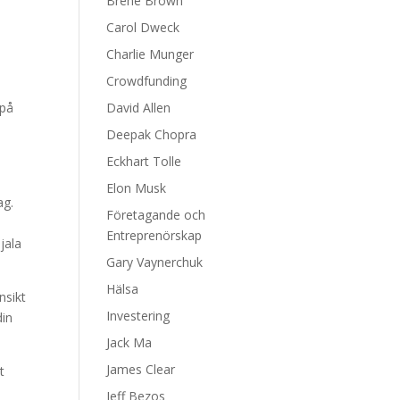
Brene Brown
Carol Dweck
l
Charlie Munger
Crowdfunding
 på
David Allen
Deepak Chopra
Eckhart Tolle
Elon Musk
ag.
Företagande och
Entreprenörskap
jala
Gary Vaynerchuk
Hälsa
nsikt
Investering
din
Jack Ma
James Clear
t
Jeff Bezos