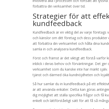
involvera alla i processen och fortsätt att lyss
förbättra din verksamhet över tid.
Strategier för att effe
kundfeedback
Kundfeedback är en viktig del av varje företags v
och känslor om ditt företag och dess produkter e
att förbättra din verksamhet och hålla dina kunder
samla in och analysera kundfeedback.
Först och främst är det viktigt att förstå varför
inblick i deras behov och förväntningar. Det ger d
verksamhet som du kanske inte har märkt själv. G
tjänst och därmed öka kundnöjdheten och lojali
Så hur samlar du in kundfeedback på ett effektiv
är att använda enkäter. Detta kan göras antingen 
dig möjlighet att ställa specifika frågor och få k
enkelt och lättförståeligt sätt för att få så mån