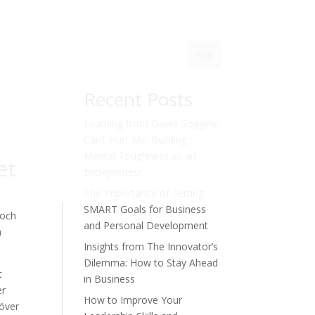
Sök
Recent Posts
Learning from David Goggins’
Can’t Hurt Me: Building
Mental Toughness as an
et
Entrepreneur
The Importance of Setting
SMART Goals for Business
 och
and Personal Development
a
Insights from The Innovator’s
Dilemma: How to Stay Ahead
t
in Business
er
How to Improve Your
höver