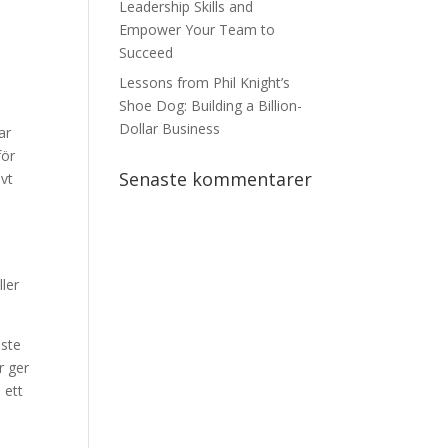
Leadership Skills and
Empower Your Team to
Succeed
Lessons from Phil Knight’s
Shoe Dog: Building a Billion-
Dollar Business
ar
för
Senaste kommentarer
ivt
ler
aste
r ger
 ett