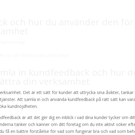
ck och hur du använder den för
ksamhet
reprenörskap
amla in kundfeedback och hur d
bättra din verksamhet
erksamhet. Det är ett sätt för kunder att uttrycka sina åsikter, tankar
 tjänster. Att samla in och använda kundfeedback på rätt sätt kan var
 öka kundnöjdheten.
feedback är att det ger dig en inblick i vad dina kunder tycker om dit
underna tänker och känner om ditt företag om du inte aktivt söker eft
 du få en bättre förståelse för vad som fungerar bra och vad som be