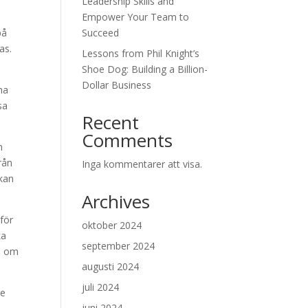
Leadership Skills and
Empower Your Team to
på
Succeed
as.
Lessons from Phil Knight’s
Shoe Dog: Building a Billion-
Dollar Business
na
sa
Recent
Comments
n
rån
Inga kommentarer att visa.
 kan
Archives
för
oktober 2024
ka
september 2024
be om
augusti 2024
juli 2024
de
juni 2024