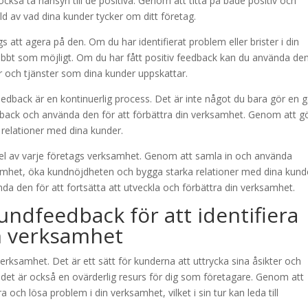
ckså ta hänsyn till de positiva. Genom att titta på både positiv och
d av vad dina kunder tycker om ditt företag.
s att agera på den. Om du har identifierat problem eller brister i din
abbt som möjligt. Om du har fått positiv feedback kan du använda den
er och tjänster som dina kunder uppskattar.
feedback är en kontinuerlig process. Det är inte något du bara gör en 
eedback och använda den för att förbättra din verksamhet. Genom att g
relationer med dina kunder.
el av varje företags verksamhet. Genom att samla in och använda
samhet, öka kundnöjdheten och bygga starka relationer med dina kund
ända den för att fortsätta att utveckla och förbättra din verksamhet.
ndfeedback för att identifiera
in verksamhet
erksamhet. Det är ett sätt för kunderna att uttrycka sina åsikter och
n det är också en ovärderlig resurs för dig som företagare. Genom att
 och lösa problem i din verksamhet, vilket i sin tur kan leda till