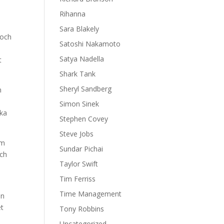
Rihanna
Sara Blakely
 och
Satoshi Nakamoto
Satya Nadella
t
Shark Tank
Sheryl Sandberg
n
Simon Sinek
rka
Stephen Covey
Steve Jobs
em
Sundar Pichai
och
Taylor Swift
Tim Ferriss
Time Management
en
et
Tony Robbins
Uncategorized