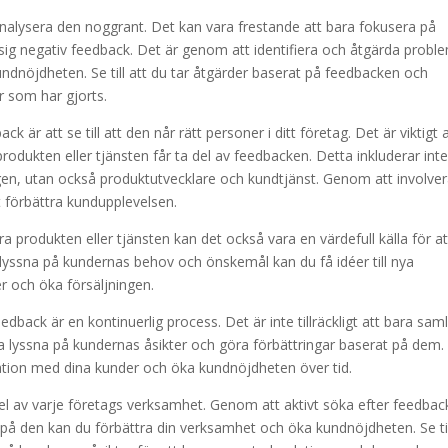
 analysera den noggrant. Det kan vara frestande att bara fokusera på
ill sig negativ feedback. Det är genom att identifiera och åtgärda probl
dnöjdheten. Se till att du tar åtgärder baserat på feedbacken och
 som har gjorts.
är att se till att den når rätt personer i ditt företag. Det är viktigt 
produkten eller tjänsten får ta del av feedbacken. Detta inkluderar int
gen, utan också produktutvecklare och kundtjänst. Genom att involve
t förbättra kundupplevelsen.
 produkten eller tjänsten kan det också vara en värdefull källa för at
 lyssna på kundernas behov och önskemål kan du få idéer till nya
r och öka försäljningen.
edback är en kontinuerlig process. Det är inte tillräckligt att bara saml
tta lyssna på kundernas åsikter och göra förbättringar baserat på dem.
ation med dina kunder och öka kundnöjdheten över tid.
l av varje företags verksamhet. Genom att aktivt söka efter feedbac
på den kan du förbättra din verksamhet och öka kundnöjdheten. Se til