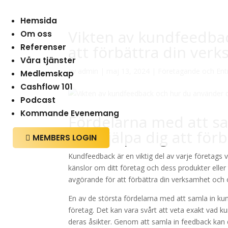
Hemsida
Vikten av kundfeedba
Om oss
Referenser
att förbättra din ver
Våra tjänster
av
admin
|
maj 13, 2024
|
Företagande och Ent
Medlemskap
Cashflow 101
Podcast
Kommande Evenemang
Fördelarna med att s
kan hjälpa dig att för
MEMBERS LOGIN

Kundfeedback är en viktig del av varje företags v
känslor om ditt företag och dess produkter eller
avgörande för att förbättra din verksamhet och
En av de största fördelarna med att samla in kund
företag. Det kan vara svårt att veta exakt vad k
deras åsikter. Genom att samla in feedback kan