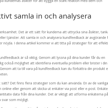
na på kundernas åsikter för att bygga en stark relation med dem och
ktivt samla in och analysera
erksamhet. Det är ett sätt för kunderna att uttrycka sina åsikter, tank
ller tjänster. Att samla in och analysera kundfeedback är avgörande 
 nöjda. I denna artikel kommer vi att titta på strategier för att effekt
 kundfeedback är så viktig. Genom att lyssna på dina kunder får du en
ig också möjlighet att identifiera eventuella problem eller brister i din
enom att ta till vara på kundfeedback kan du förbättra din produkt el
teten.
t sätt? Det finns flera strategier som du kan använda. En av de vanlig
online eller genom att skicka ut enkäter via post eller e-post. Enkäte
vantitativ data från dina kunder. Det är viktigt att utforma enkäterna på
ga svar som möjligt.