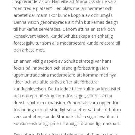
inspirerande vision. Han ville att Starbucks skulle vara
”den tredje platsen” – en plats mellan hemmet och
arbetet där människor kunde koppla av och umgås.
Denna vision genomsyrade allt från butikernas design
till hur kaffet serverades. Genom att ha en stark och
konsekvent vision, kunde Schultz skapa en enhetlig
företagskultur som alla medarbetare kunde relatera till
och arbeta mot.
En annan viktig aspekt av Schultz strategi var hans
fokus på innovation och ständig förbättring. Han
uppmuntrade sina medarbetare att komma med nya
idéer och att alltid sträva efter att förbättra
kundupplevelsen. Detta ledde till en kultur av kreativitet
och entreprenörskap inom företaget, vilket i sin tur
drev tillväxt och expansion. Genom att vara öppen för
förändring och att ständigt söka efter sätt att förbättra
verksamheten, kunde Starbucks hålla sig relevant och
konkurrenskraftigt på en ständigt föränderlig marknad.
Dessutom, Schultz förstod vikten av att bygga starka