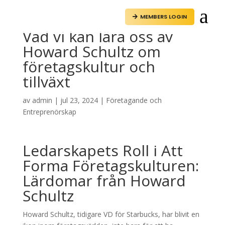
a
MEMBERS LOGIN

Vad vi kan lära oss av
Howard Schultz om
företagskultur och
tillväxt
av
admin
|
jul 23, 2024
|
Företagande och
Entreprenörskap
Ledarskapets Roll i Att
Forma Företagskulturen:
Lärdomar från Howard
Schultz
Howard Schultz, tidigare VD för Starbucks, har blivit en