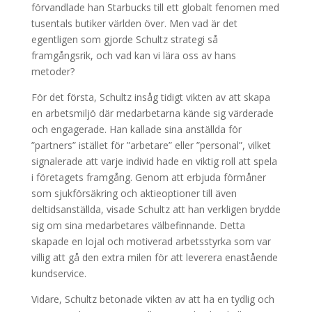
förvandlade han Starbucks till ett globalt fenomen med
tusentals butiker världen över. Men vad är det
egentligen som gjorde Schultz strategi så
framgångsrik, och vad kan vi lära oss av hans
metoder?
För det första, Schultz insåg tidigt vikten av att skapa
en arbetsmiljö där medarbetarna kände sig värderade
och engagerade. Han kallade sina anställda för
”partners” istället för ”arbetare” eller ”personal”, vilket
signalerade att varje individ hade en viktig roll att spela
i företagets framgång. Genom att erbjuda förmåner
som sjukförsäkring och aktieoptioner till även
deltidsanställda, visade Schultz att han verkligen brydde
sig om sina medarbetares välbefinnande. Detta
skapade en lojal och motiverad arbetsstyrka som var
villig att gå den extra milen för att leverera enastående
kundservice.
Vidare, Schultz betonade vikten av att ha en tydlig och