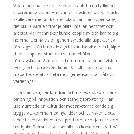
Vidare betonade Schultz vikten av att ha en tydlig och
inspirerande vision. Han var fast besluten att Starbucks
skulle vara mer än bara en plats där man köper kaffe;
det skulle vara en ”tredje plats” mellan hemmet och
arbetet, där människor kunde koppla av och känna sig
hemma. Denna vision genomsyrade alla aspekter av
företaget, från butiksdesign till kundservice, och hjälpte
till att skapa en stark och sammanhållen
företagskultur. Genom att kommunicera denna vision
tydligt och konsekvent kunde Schultz inspirera sina
medarbetare att arbeta mot gemensamma mål och
värderingar.
En annan viktig lärdom från Schultz ledarskap är hans
betoning på innovation och ständig förbättring. Han
uppmuntrade en kultur där medarbetarna kände sig
trygga att komma med nya idéer och ta risker. Detta
ledde till en rad innovativa produkter och tjänster som
har hjälpt Starbucks att behålla sin konkurrenskraft på
marknaden. Schultz insåg att för att ett företag ska