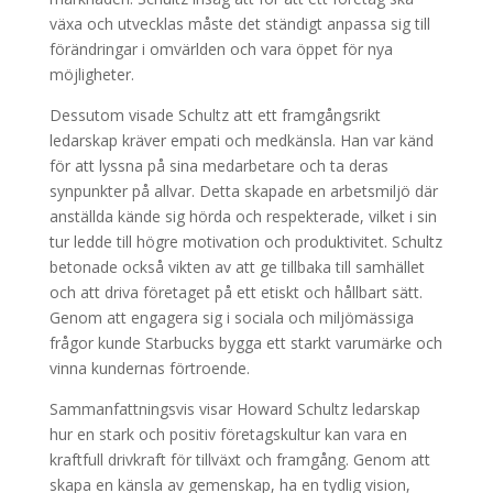
växa och utvecklas måste det ständigt anpassa sig till
förändringar i omvärlden och vara öppet för nya
möjligheter.
Dessutom visade Schultz att ett framgångsrikt
ledarskap kräver empati och medkänsla. Han var känd
för att lyssna på sina medarbetare och ta deras
synpunkter på allvar. Detta skapade en arbetsmiljö där
anställda kände sig hörda och respekterade, vilket i sin
tur ledde till högre motivation och produktivitet. Schultz
betonade också vikten av att ge tillbaka till samhället
och att driva företaget på ett etiskt och hållbart sätt.
Genom att engagera sig i sociala och miljömässiga
frågor kunde Starbucks bygga ett starkt varumärke och
vinna kundernas förtroende.
Sammanfattningsvis visar Howard Schultz ledarskap
hur en stark och positiv företagskultur kan vara en
kraftfull drivkraft för tillväxt och framgång. Genom att
skapa en känsla av gemenskap, ha en tydlig vision,