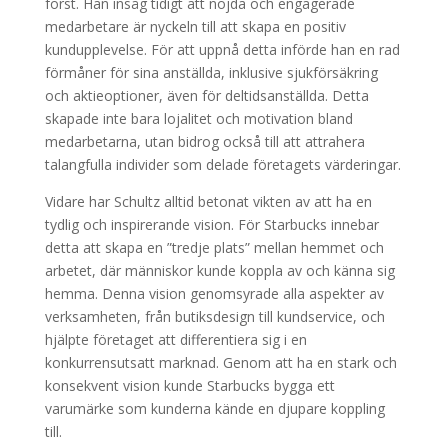
först. Han insåg tidigt att nöjda och engagerade
medarbetare är nyckeln till att skapa en positiv
kundupplevelse. För att uppnå detta införde han en rad
förmåner för sina anställda, inklusive sjukförsäkring
och aktieoptioner, även för deltidsanställda. Detta
skapade inte bara lojalitet och motivation bland
medarbetarna, utan bidrog också till att attrahera
talangfulla individer som delade företagets värderingar.
Vidare har Schultz alltid betonat vikten av att ha en
tydlig och inspirerande vision. För Starbucks innebar
detta att skapa en ”tredje plats” mellan hemmet och
arbetet, där människor kunde koppla av och känna sig
hemma. Denna vision genomsyrade alla aspekter av
verksamheten, från butiksdesign till kundservice, och
hjälpte företaget att differentiera sig i en
konkurrensutsatt marknad. Genom att ha en stark och
konsekvent vision kunde Starbucks bygga ett
varumärke som kunderna kände en djupare koppling
till.