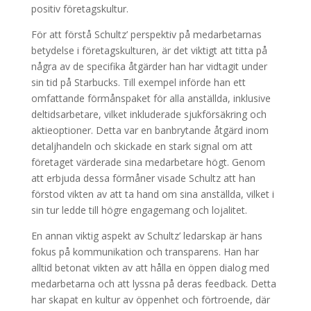
positiv företagskultur.
För att förstå Schultz’ perspektiv på medarbetarnas
betydelse i företagskulturen, är det viktigt att titta på
några av de specifika åtgärder han har vidtagit under
sin tid på Starbucks. Till exempel införde han ett
omfattande förmånspaket för alla anställda, inklusive
deltidsarbetare, vilket inkluderade sjukförsäkring och
aktieoptioner. Detta var en banbrytande åtgärd inom
detaljhandeln och skickade en stark signal om att
företaget värderade sina medarbetare högt. Genom
att erbjuda dessa förmåner visade Schultz att han
förstod vikten av att ta hand om sina anställda, vilket i
sin tur ledde till högre engagemang och lojalitet.
En annan viktig aspekt av Schultz’ ledarskap är hans
fokus på kommunikation och transparens. Han har
alltid betonat vikten av att hålla en öppen dialog med
medarbetarna och att lyssna på deras feedback. Detta
har skapat en kultur av öppenhet och förtroende, där