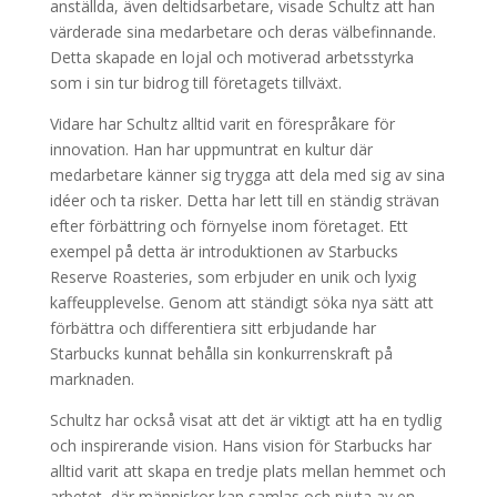
anställda, även deltidsarbetare, visade Schultz att han
värderade sina medarbetare och deras välbefinnande.
Detta skapade en lojal och motiverad arbetsstyrka
som i sin tur bidrog till företagets tillväxt.
Vidare har Schultz alltid varit en förespråkare för
innovation. Han har uppmuntrat en kultur där
medarbetare känner sig trygga att dela med sig av sina
idéer och ta risker. Detta har lett till en ständig strävan
efter förbättring och förnyelse inom företaget. Ett
exempel på detta är introduktionen av Starbucks
Reserve Roasteries, som erbjuder en unik och lyxig
kaffeupplevelse. Genom att ständigt söka nya sätt att
förbättra och differentiera sitt erbjudande har
Starbucks kunnat behålla sin konkurrenskraft på
marknaden.
Schultz har också visat att det är viktigt att ha en tydlig
och inspirerande vision. Hans vision för Starbucks har
alltid varit att skapa en tredje plats mellan hemmet och
arbetet, där människor kan samlas och njuta av en