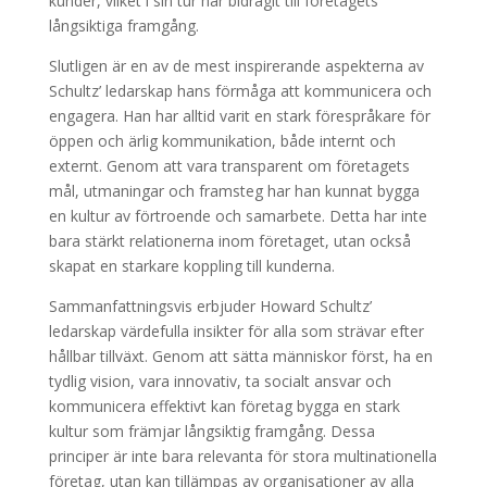
kunder, vilket i sin tur har bidragit till företagets
långsiktiga framgång.
Slutligen är en av de mest inspirerande aspekterna av
Schultz’ ledarskap hans förmåga att kommunicera och
engagera. Han har alltid varit en stark förespråkare för
öppen och ärlig kommunikation, både internt och
externt. Genom att vara transparent om företagets
mål, utmaningar och framsteg har han kunnat bygga
en kultur av förtroende och samarbete. Detta har inte
bara stärkt relationerna inom företaget, utan också
skapat en starkare koppling till kunderna.
Sammanfattningsvis erbjuder Howard Schultz’
ledarskap värdefulla insikter för alla som strävar efter
hållbar tillväxt. Genom att sätta människor först, ha en
tydlig vision, vara innovativ, ta socialt ansvar och
kommunicera effektivt kan företag bygga en stark
kultur som främjar långsiktig framgång. Dessa
principer är inte bara relevanta för stora multinationella
företag, utan kan tillämpas av organisationer av alla