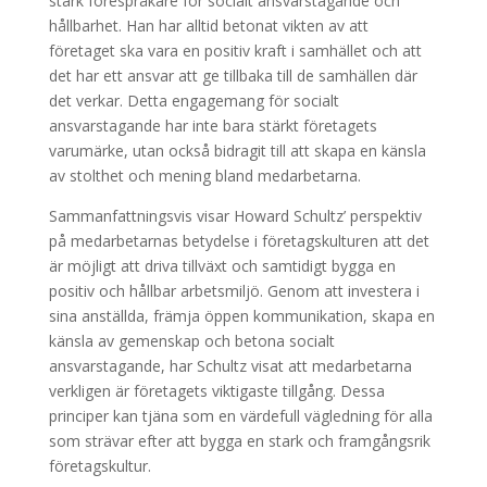
stark förespråkare för socialt ansvarstagande och
hållbarhet. Han har alltid betonat vikten av att
företaget ska vara en positiv kraft i samhället och att
det har ett ansvar att ge tillbaka till de samhällen där
det verkar. Detta engagemang för socialt
ansvarstagande har inte bara stärkt företagets
varumärke, utan också bidragit till att skapa en känsla
av stolthet och mening bland medarbetarna.
Sammanfattningsvis visar Howard Schultz’ perspektiv
på medarbetarnas betydelse i företagskulturen att det
är möjligt att driva tillväxt och samtidigt bygga en
positiv och hållbar arbetsmiljö. Genom att investera i
sina anställda, främja öppen kommunikation, skapa en
känsla av gemenskap och betona socialt
ansvarstagande, har Schultz visat att medarbetarna
verkligen är företagets viktigaste tillgång. Dessa
principer kan tjäna som en värdefull vägledning för alla
som strävar efter att bygga en stark och framgångsrik
företagskultur.