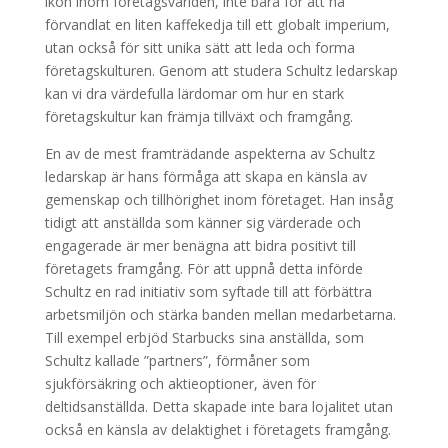
ikon inom företagsvärlden, inte bara för att ha
förvandlat en liten kaffekedja till ett globalt imperium,
utan också för sitt unika sätt att leda och forma
företagskulturen. Genom att studera Schultz ledarskap
kan vi dra värdefulla lärdomar om hur en stark
företagskultur kan främja tillväxt och framgång.
En av de mest framträdande aspekterna av Schultz
ledarskap är hans förmåga att skapa en känsla av
gemenskap och tillhörighet inom företaget. Han insåg
tidigt att anställda som känner sig värderade och
engagerade är mer benägna att bidra positivt till
företagets framgång. För att uppnå detta införde
Schultz en rad initiativ som syftade till att förbättra
arbetsmiljön och stärka banden mellan medarbetarna.
Till exempel erbjöd Starbucks sina anställda, som
Schultz kallade ”partners”, förmåner som
sjukförsäkring och aktieoptioner, även för
deltidsanställda. Detta skapade inte bara lojalitet utan
också en känsla av delaktighet i företagets framgång.