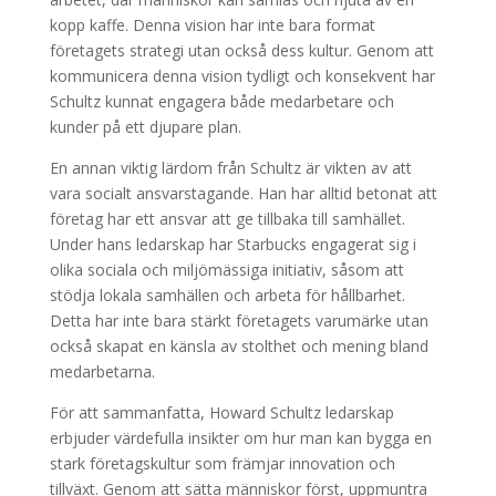
kopp kaffe. Denna vision har inte bara format
företagets strategi utan också dess kultur. Genom att
kommunicera denna vision tydligt och konsekvent har
Schultz kunnat engagera både medarbetare och
kunder på ett djupare plan.
En annan viktig lärdom från Schultz är vikten av att
vara socialt ansvarstagande. Han har alltid betonat att
företag har ett ansvar att ge tillbaka till samhället.
Under hans ledarskap har Starbucks engagerat sig i
olika sociala och miljömässiga initiativ, såsom att
stödja lokala samhällen och arbeta för hållbarhet.
Detta har inte bara stärkt företagets varumärke utan
också skapat en känsla av stolthet och mening bland
medarbetarna.
För att sammanfatta, Howard Schultz ledarskap
erbjuder värdefulla insikter om hur man kan bygga en
stark företagskultur som främjar innovation och
tillväxt. Genom att sätta människor först, uppmuntra