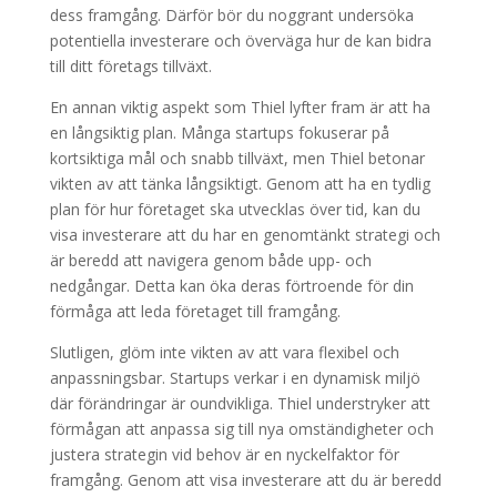
dess framgång. Därför bör du noggrant undersöka
potentiella investerare och överväga hur de kan bidra
till ditt företags tillväxt.
En annan viktig aspekt som Thiel lyfter fram är att ha
en långsiktig plan. Många startups fokuserar på
kortsiktiga mål och snabb tillväxt, men Thiel betonar
vikten av att tänka långsiktigt. Genom att ha en tydlig
plan för hur företaget ska utvecklas över tid, kan du
visa investerare att du har en genomtänkt strategi och
är beredd att navigera genom både upp- och
nedgångar. Detta kan öka deras förtroende för din
förmåga att leda företaget till framgång.
Slutligen, glöm inte vikten av att vara flexibel och
anpassningsbar. Startups verkar i en dynamisk miljö
där förändringar är oundvikliga. Thiel understryker att
förmågan att anpassa sig till nya omständigheter och
justera strategin vid behov är en nyckelfaktor för
framgång. Genom att visa investerare att du är beredd