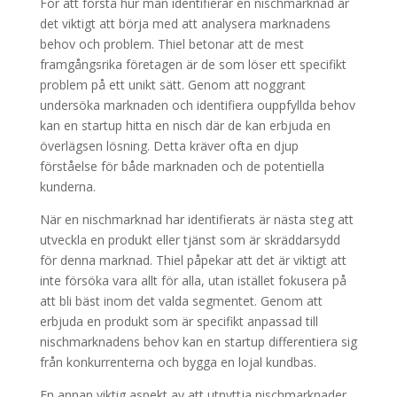
För att förstå hur man identifierar en nischmarknad är
det viktigt att börja med att analysera marknadens
behov och problem. Thiel betonar att de mest
framgångsrika företagen är de som löser ett specifikt
problem på ett unikt sätt. Genom att noggrant
undersöka marknaden och identifiera ouppfyllda behov
kan en startup hitta en nisch där de kan erbjuda en
överlägsen lösning. Detta kräver ofta en djup
förståelse för både marknaden och de potentiella
kunderna.
När en nischmarknad har identifierats är nästa steg att
utveckla en produkt eller tjänst som är skräddarsydd
för denna marknad. Thiel påpekar att det är viktigt att
inte försöka vara allt för alla, utan istället fokusera på
att bli bäst inom det valda segmentet. Genom att
erbjuda en produkt som är specifikt anpassad till
nischmarknadens behov kan en startup differentiera sig
från konkurrenterna och bygga en lojal kundbas.
En annan viktig aspekt av att utnyttja nischmarknader