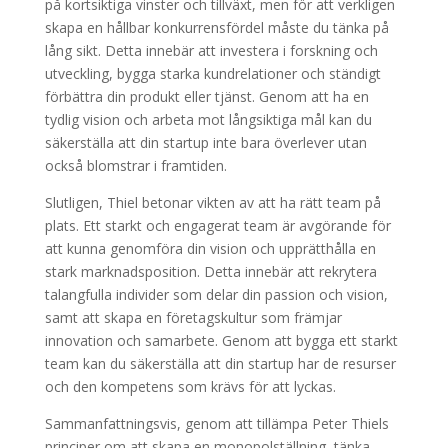
på kortsiktiga vinster och tillväxt, men för att verkligen
skapa en hållbar konkurrensfördel måste du tänka på
lång sikt. Detta innebär att investera i forskning och
utveckling, bygga starka kundrelationer och ständigt
förbättra din produkt eller tjänst. Genom att ha en
tydlig vision och arbeta mot långsiktiga mål kan du
säkerställa att din startup inte bara överlever utan
också blomstrar i framtiden.
Slutligen, Thiel betonar vikten av att ha rätt team på
plats. Ett starkt och engagerat team är avgörande för
att kunna genomföra din vision och upprätthålla en
stark marknadsposition. Detta innebär att rekrytera
talangfulla individer som delar din passion och vision,
samt att skapa en företagskultur som främjar
innovation och samarbete. Genom att bygga ett starkt
team kan du säkerställa att din startup har de resurser
och den kompetens som krävs för att lyckas.
Sammanfattningsvis, genom att tillämpa Peter Thiels
principer om att skapa en monopolställning, tänka