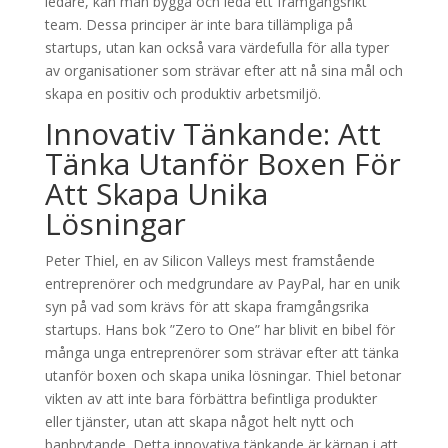
ledare, kan man bygga och leda ett framgångsrikt
team. Dessa principer är inte bara tillämpliga på
startups, utan kan också vara värdefulla för alla typer
av organisationer som strävar efter att nå sina mål och
skapa en positiv och produktiv arbetsmiljö.
Innovativ Tänkande: Att
Tänka Utanför Boxen För
Att Skapa Unika
Lösningar
Peter Thiel, en av Silicon Valleys mest framstående
entreprenörer och medgrundare av PayPal, har en unik
syn på vad som krävs för att skapa framgångsrika
startups. Hans bok ”Zero to One” har blivit en bibel för
många unga entreprenörer som strävar efter att tänka
utanför boxen och skapa unika lösningar. Thiel betonar
vikten av att inte bara förbättra befintliga produkter
eller tjänster, utan att skapa något helt nytt och
banbrytande. Detta innovativa tänkande är kärnan i att