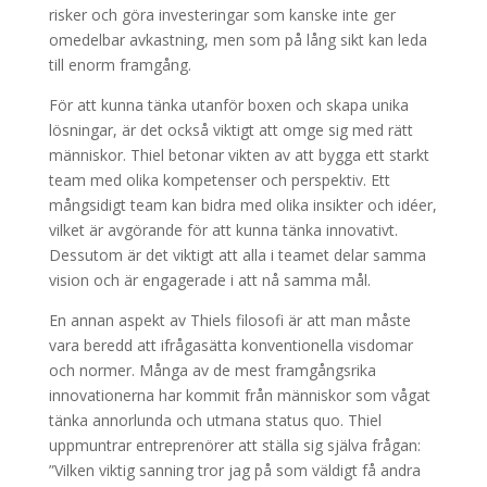
risker och göra investeringar som kanske inte ger
omedelbar avkastning, men som på lång sikt kan leda
till enorm framgång.
För att kunna tänka utanför boxen och skapa unika
lösningar, är det också viktigt att omge sig med rätt
människor. Thiel betonar vikten av att bygga ett starkt
team med olika kompetenser och perspektiv. Ett
mångsidigt team kan bidra med olika insikter och idéer,
vilket är avgörande för att kunna tänka innovativt.
Dessutom är det viktigt att alla i teamet delar samma
vision och är engagerade i att nå samma mål.
En annan aspekt av Thiels filosofi är att man måste
vara beredd att ifrågasätta konventionella visdomar
och normer. Många av de mest framgångsrika
innovationerna har kommit från människor som vågat
tänka annorlunda och utmana status quo. Thiel
uppmuntrar entreprenörer att ställa sig själva frågan:
”Vilken viktig sanning tror jag på som väldigt få andra