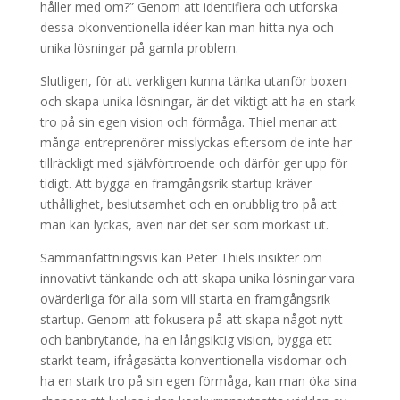
håller med om?” Genom att identifiera och utforska
dessa okonventionella idéer kan man hitta nya och
unika lösningar på gamla problem.
Slutligen, för att verkligen kunna tänka utanför boxen
och skapa unika lösningar, är det viktigt att ha en stark
tro på sin egen vision och förmåga. Thiel menar att
många entreprenörer misslyckas eftersom de inte har
tillräckligt med självförtroende och därför ger upp för
tidigt. Att bygga en framgångsrik startup kräver
uthållighet, beslutsamhet och en orubblig tro på att
man kan lyckas, även när det ser som mörkast ut.
Sammanfattningsvis kan Peter Thiels insikter om
innovativt tänkande och att skapa unika lösningar vara
ovärderliga för alla som vill starta en framgångsrik
startup. Genom att fokusera på att skapa något nytt
och banbrytande, ha en långsiktig vision, bygga ett
starkt team, ifrågasätta konventionella visdomar och
ha en stark tro på sin egen förmåga, kan man öka sina