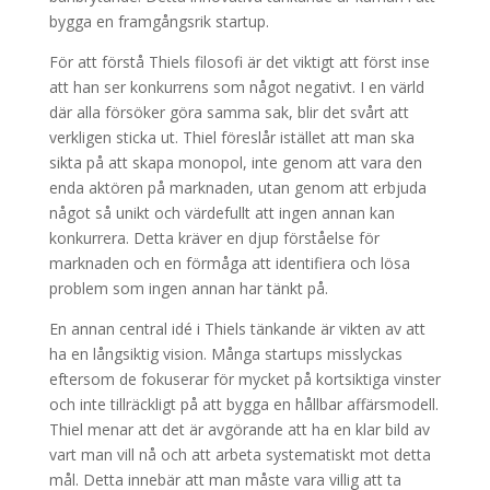
bygga en framgångsrik startup.
För att förstå Thiels filosofi är det viktigt att först inse
att han ser konkurrens som något negativt. I en värld
där alla försöker göra samma sak, blir det svårt att
verkligen sticka ut. Thiel föreslår istället att man ska
sikta på att skapa monopol, inte genom att vara den
enda aktören på marknaden, utan genom att erbjuda
något så unikt och värdefullt att ingen annan kan
konkurrera. Detta kräver en djup förståelse för
marknaden och en förmåga att identifiera och lösa
problem som ingen annan har tänkt på.
En annan central idé i Thiels tänkande är vikten av att
ha en långsiktig vision. Många startups misslyckas
eftersom de fokuserar för mycket på kortsiktiga vinster
och inte tillräckligt på att bygga en hållbar affärsmodell.
Thiel menar att det är avgörande att ha en klar bild av
vart man vill nå och att arbeta systematiskt mot detta
mål. Detta innebär att man måste vara villig att ta