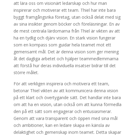
att lära oss om visionärt ledarskap och hur man
inspirerar och motiverar ett team. Thiel har inte bara
byggt framgångsrika företag, utan också delat med sig
av sina insikter genom böcker och föreläsningar. En av
de mest centrala lärdomarna från Thiel är vikten av att
ha en tydlig och djärv vision. En stark vision fungerar
som en kompass som guidar hela teamet mot ett
gemensamt mål. Det är denna vision som ger mening
åt det dagliga arbetet och hjälper teammedlemmarna
att förstå hur deras individuella insatser bidrar till det
större målet.
För att verkligen inspirera och motivera ett team,
betonar Thiel vikten av att kommunicera denna vision
på ett klart och övertygande sätt. Det handlar inte bara
om att ha en vision, utan också om att kunna förmedla
den på ett sätt som engagerar och entusiasmerar.
Genom att vara transparent och öppen med sina mål
och ambitioner, kan en ledare skapa en känsla av
delaktighet och gemenskap inom teamet. Detta skapar