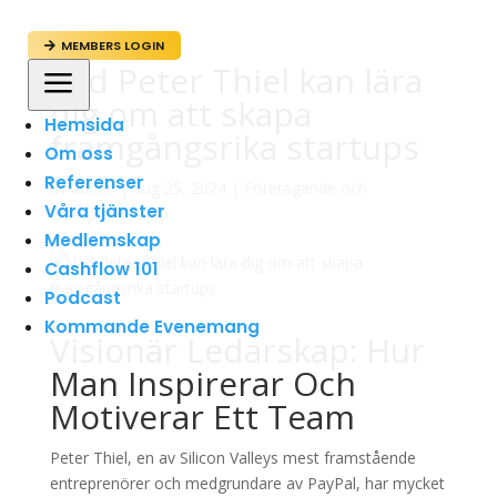
MEMBERS LOGIN

Vad Peter Thiel kan lära
a
dig om att skapa
Hemsida
framgångsrika startups
Om oss
Referenser
av
admin
|
aug 25, 2024
|
Företagande och
Våra tjänster
Entreprenörskap
Medlemskap
Cashflow 101
Podcast
Kommande Evenemang
Visionär Ledarskap: Hur
Man Inspirerar Och
Motiverar Ett Team
Peter Thiel, en av Silicon Valleys mest framstående
entreprenörer och medgrundare av PayPal, har mycket