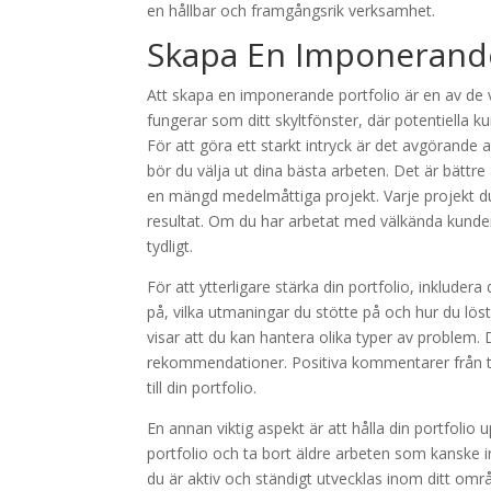
en hållbar och framgångsrik verksamhet.
Skapa En Imponerande
Att skapa en imponerande portfolio är en av de vi
fungerar som ditt skyltfönster, där potentiella k
För att göra ett starkt intryck är det avgörande 
bör du välja ut dina bästa arbeten. Det är bättr
en mängd medelmåttiga projekt. Varje projekt du 
resultat. Om du har arbetat med välkända kunder
tydligt.
För att ytterligare stärka din portfolio, inkluder
på, vilka utmaningar du stötte på och hur du löst
visar att du kan hantera olika typer av problem.
rekommendationer. Positiva kommentarer från ti
till din portfolio.
En annan viktig aspekt är att hålla din portfolio up
portfolio och ta bort äldre arbeten som kanske in
du är aktiv och ständigt utvecklas inom ditt områd