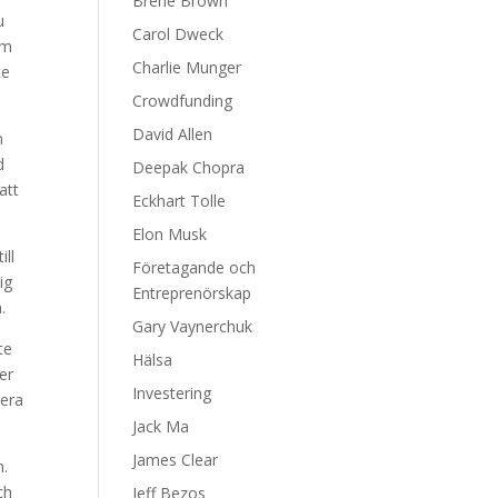
Brene Brown
u
Carol Dweck
äm
Charlie Munger
te
Crowdfunding
David Allen
m
d
Deepak Chopra
att
Eckhart Tolle
Elon Musk
ill
Företagande och
ig
Entreprenörskap
.
Gary Vaynerchuk
te
Hälsa
er
Investering
rera
Jack Ma
James Clear
n.
ch
Jeff Bezos