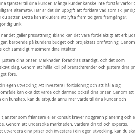
ina tjänster till dina kunder. Många kunder kanske inte förstår varför 
lligare alternativ. Här är det din uppgift att förklara vad som skiljer di
s du sätter. Detta kan inkludera att lyfta fram tidigare framgångar,
ör dig unik.
 när det gäller prissättning. Ibland kan det vara fördelaktigt att erbjud
dlingar, beroende på kundens budget och projektets omfattning. Genom
s och samtidigt maximera dina intäkter.
h justera dina priser. Marknaden förändras ständigt, och det som
fektivt idag. Genom att hålla koll på branschtrender och justera dina pr
eget före.
in egen utveckling. Att investera i fortbildning och att hålla sig
 område kan öka ditt värde och därmed också dina priser. Genom att
ka din kunskap, kan du erbjuda ännu mer värde till dina kunder och
a tjänster som frilansare eller konsult kräver noggrann planering och 
de. Genom att undersöka marknaden, värdera din tid och expertis,
t utvärdera dina priser och investera i din egen utveckling, kan du sk