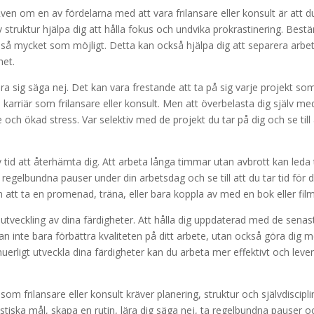
 Även om en av fördelarna med att vara frilansare eller konsult är att d
av struktur hjälpa dig att hålla fokus och undvika prokrastinering. Best
em så mycket som möjligt. Detta kan också hjälpa dig att separera arbe
het.
 lära sig säga nej. Det kan vara frestande att ta på sig varje projekt so
n karriär som frilansare eller konsult. Men att överbelasta dig själv me
e och ökad stress. Var selektiv med de projekt du tar på dig och se till 
v tid att återhämta dig. Att arbeta långa timmar utan avbrott kan leda t
regelbundna pauser under din arbetsdag och se till att du tar tid för d
ån att ta en promenad, träna, eller bara koppla av med en bok eller film
ch utveckling av dina färdigheter. Att hålla dig uppdaterad med de senas
 inte bara förbättra kvaliteten på ditt arbete, utan också göra dig m
nuerligt utveckla dina färdigheter kan du arbeta mer effektivt och leve
som frilansare eller konsult kräver planering, struktur och självdiscipli
stiska mål, skapa en rutin, lära dig säga nej, ta regelbundna pauser o