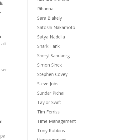
du
Rihanna
g
Sara Blakely
Satoshi Nakamoto
a
Satya Nadella
 att
Shark Tank
Sheryl Sandberg
Simon Sinek
iser
Stephen Covey
Steve Jobs
Sundar Pichai
Taylor Swift
Tim Ferriss
Time Management
en
Tony Robbins
apa
Uncategorized