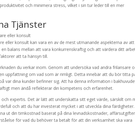
roduktivitet och minimera stress, vilket i sin tur leder till en mer
ina Tjänster
nsare eller konsult kan vara en av de mest utmanande aspekterna av att
ta en balans mellan att vara konkurrenskraftig och att värdera ditt arbe
aktorer att ta hänsyn till.
arknaden du verkar inom. Genom att undersöka vad andra frilansare 
en uppfattning om vad som är rimligt. Detta innebär att du bör titta p
 på var dina kunder befinner sig. Att ha denna information i bakhuvude
kraftigt men ändå reflekterar din kompetens och erfarenhet.
 och expertis. Det är lätt att underskatta sitt eget värde, särskilt om
defull och att du har investerat mycket i att utveckla dina färdigheter.
 räkna ut din timkostnad baserat på dina levnadskostnader, affärsutgifte
ståelse för vad du behöver ta betalt för att din verksamhet ska vara