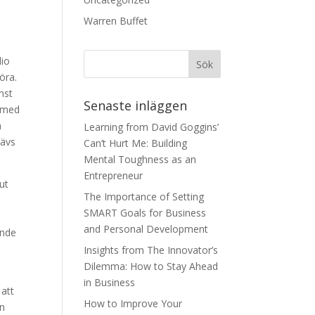
Warren Buffet
lio
öra.
mst
Senaste inläggen
n med
a
Learning from David Goggins’
hävs
Can’t Hurt Me: Building
Mental Toughness as an
Entrepreneur
 ut
The Importance of Setting
SMART Goals for Business
and Personal Development
ende
Insights from The Innovator’s
Dilemma: How to Stay Ahead
in Business
 att
How to Improve Your
en