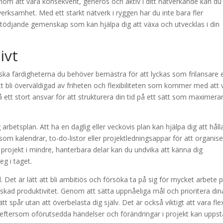
enom att vara konsekvent, generös och aktiv i ditt nätverkande kan du
tverksamhet. Med ett starkt nätverk i ryggen har du inte bara fler
 stödjande gemenskap som kan hjälpa dig att växa och utvecklas i din
ivt
itiska färdigheterna du behöver bemästra för att lyckas som frilansare e
 att bli överväldigad av friheten och flexibiliteten som kommer med att 
 ett stort ansvar för att strukturera din tid på ett sätt som maximera
 arbetsplan. Att ha en daglig eller veckovis plan kan hjälpa dig att hålla
som kalendrar, to-do-listor eller projektledningsappar för att organis
 projekt i mindre, hanterbara delar kan du undvika att känna dig
eg i taget.
l. Det är lätt att bli ambitiös och försöka ta på sig för mycket arbete 
skad produktivitet. Genom att sätta uppnåeliga mål och prioritera din
ätt spår utan att överbelasta dig själv. Det är också viktigt att vara fle
 eftersom oförutsedda händelser och förändringar i projekt kan uppst