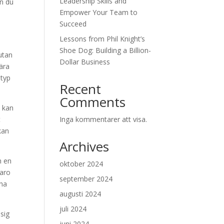
Leadership Skills and
an du
Empower Your Team to
Succeed
Lessons from Phil Knight’s
Shoe Dog: Building a Billion-
utan
Dollar Business
bära
 typ
Recent
Comments
a kan
t
Inga kommentarer att visa.
kan
Archives
h en
oktober 2024
varo
september 2024
 ha
augusti 2024
juli 2024
 sig
juni 2024