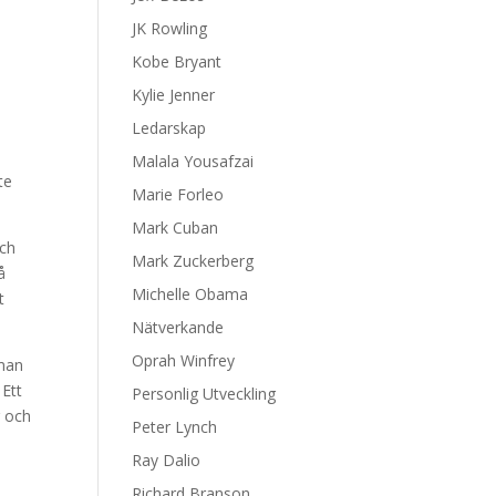
JK Rowling
Kobe Bryant
Kylie Jenner
Ledarskap
Malala Yousafzai
te
Marie Forleo
Mark Cuban
och
Mark Zuckerberg
å
Michelle Obama
t
Nätverkande
Oprah Winfrey
 man
 Ett
Personlig Utveckling
r och
Peter Lynch
Ray Dalio
Richard Branson