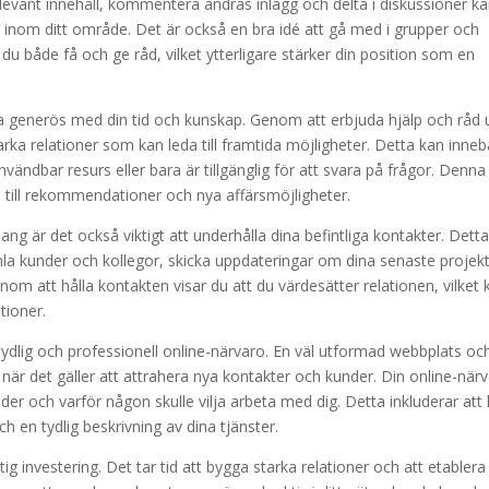
levant innehåll, kommentera andras inlägg och delta i diskussioner k
t inom ditt område. Det är också en bra idé att gå med i grupper och
du både få och ge råd, vilket ytterligare stärker din position som en
ra generös med din tid och kunskap. Genom att erbjuda hjälp och råd 
arka relationer som kan leda till framtida möjligheter. Detta kan inne
nvändbar resurs eller bara är tillgänglig för att svara på frågor. Denna
a till rekommendationer och nya affärsmöjligheter.
ng är det också viktigt att underhålla dina befintliga kontakter. Dett
a kunder och kollegor, skicka uppdateringar om dina senaste projek
enom att hålla kontakten visar du att du värdesätter relationen, vilket 
tioner.
tydlig och professionell online-närvaro. En väl utformad webbplats oc
 när det gäller att attrahera nya kontakter och kunder. Din online-när
er och varför någon skulle vilja arbeta med dig. Detta inkluderar att
h en tydlig beskrivning av dina tjänster.
tig investering. Det tar tid att bygga starka relationer och att etablera