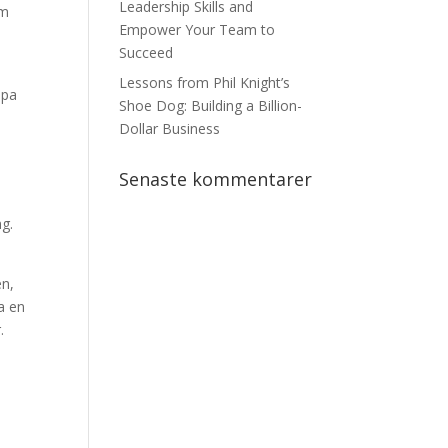
Leadership Skills and
om
Empower Your Team to
Succeed
Lessons from Phil Knight’s
apa
Shoe Dog: Building a Billion-
Dollar Business
Senaste kommentarer
g.
en,
a en
.