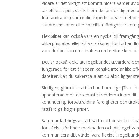
Vidare är det viktigt att kommunicera värdet av d
tar ett visst pris, särskilt om de jämför dig med bi
från andra och varför din expertis är värd det pri
kundrecensioner eller specifika färdigheter som g
Flexibilitet kan också vara en nyckel till framgång
olika prispaket eller att vara öppen för förhan
vara flexibel kan du attrahera en bredare kundba
Det är också klokt att regelbundet utvärdera oc
fungerade för ett år sedan kanske inte är lika ef
därefter, kan du säkerställa att du alltid ligger st
Slutligen, glöm inte att ta hand om dig själv och d
uppdaterad med de senaste trenderna inom ditt
kontinuerligt förbättra dina färdigheter och utö
rättfärdiga högre priser.
Sammanfattningsvis, att sätta rätt priser för din
förståelse för både marknaden och ditt eget vär
kommunicera ditt värde, vara flexibel, regelbunde