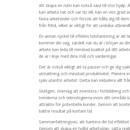
Att skapa en rutin kan också vara till stor hjälp.
kan arbeta när och var du vill, kan en viss grad 
fasta arbetstider och försök att hålla dig till d
från fritid, vilket är viktigt för att undvika utbränd
En annan nyckel till effektiv tidshantering är att
kommer din väg, särskilt när du är i början av di
arbete kan leda till minskad kvalitet på ditt arbet
de är i linje med dina mål och värderingar.
Det är också viktigt att ta pauser och ge dig själ
utmattning och minskad produktivitet. Planera in 
själv utanför arbetet. Detta kan inkludera allt fr
Slutligen, överväg att investera i fortbildning o
trenderna och teknologierna inom ditt område kan
attraktiv för potentiella kunder. Genom att konti
bättre resultat på kortare tid.
Sammanfattningsvis, att hantera din tid effektivt 
Genom att skapa en tydlig arbetsplan, sätta reali