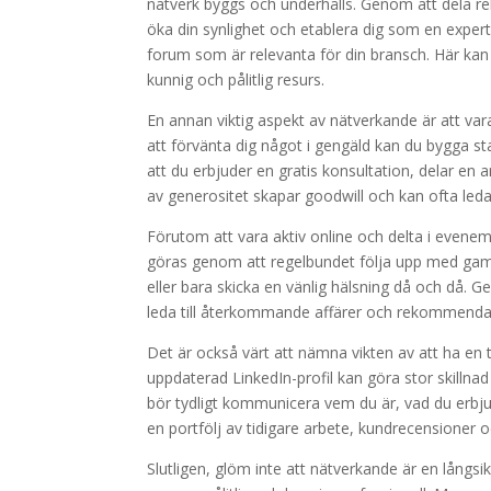
nätverk byggs och underhålls. Genom att dela re
öka din synlighet och etablera dig som en exper
forum som är relevanta för din bransch. Här kan 
kunnig och pålitlig resurs.
En annan viktig aspekt av nätverkande är att va
att förvänta dig något i gengäld kan du bygga st
att du erbjuder en gratis konsultation, delar en a
av generositet skapar goodwill och kan ofta led
Förutom att vara aktiv online och delta i evenema
göras genom att regelbundet följa upp med gaml
eller bara skicka en vänlig hälsning då och då. G
leda till återkommande affärer och rekommenda
Det är också värt att nämna vikten av att ha en 
uppdaterad LinkedIn-profil kan göra stor skillnad
bör tydligt kommunicera vem du är, vad du erbjud
en portfölj av tidigare arbete, kundrecensioner oc
Slutligen, glöm inte att nätverkande är en långsik