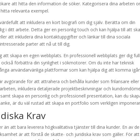
ökare att hitta den information de söker. Kategorisera dina arbeten 
 hitta relevanta exempel.
ärdefullt att inkludera en kort biografi om dig själv. Berätta om din
g i ditt arbete. Detta ger en personlig touch och kan hjälpa till att sk
er att inkludera dina kontaktuppgifter och länkar till dina sociala
tresserade parter att nå ut till dig.
g att skapa en egen webbplats. En professionell webbplats ger dig full
n också förbättra din synlighet i sökmotorer. Om du inte har teknisk
många användarvänliga plattformar som kan hjälpa dig att komma igån
 avgörande för att attrahera och behålla kunder som frilansare eller
a arbeten, inkludera detaljerade projektbeskrivningar och kundomdöm
, samt skapa en personlig och professionell presentation, kan du skap
tanke, är du väl rustad att skapa en portfolio som verkligen imponerar
idiska Krav
r än att bara leverera högkvalitativa tjänster till dina kunder. En av de
ksamhet är att förstå de skatte- och juridiska krav som gäller. För att