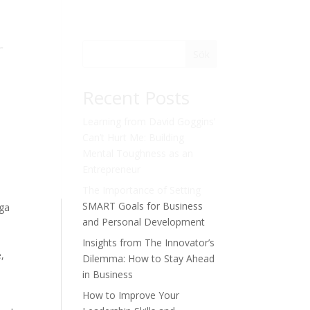
r
Sök
Recent Posts
Learning from David Goggins’
Can’t Hurt Me: Building
Mental Toughness as an
Entrepreneur
The Importance of Setting
SMART Goals for Business
nga
and Personal Development
Insights from The Innovator’s
e,
Dilemma: How to Stay Ahead
in Business
How to Improve Your