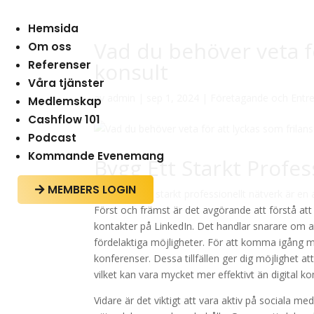
Hemsida
Vad du behöver veta fö
Om oss
Referenser
konsult
Våra tjänster
av
admin
|
sep 1, 2024
|
Företagande och Entr
Medlemskap
Cashflow 101
Podcast
Kommande Evenemang
Bygg Ett Starkt Profes
MEMBERS LOGIN

Att bygga ett starkt professionellt nätverk är en 
Först och främst är det avgörande att förstå att
kontakter på LinkedIn. Det handlar snarare om a
fördelaktiga möjligheter. För att komma igång me
konferenser. Dessa tillfällen ger dig möjlighet at
vilket kan vara mycket mer effektivt än digital 
Vidare är det viktigt att vara aktiv på sociala m