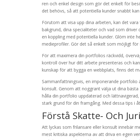
ren och enkel design som gör det enkelt för bes
det behövs, så att potentiella kunder snabbt kan
Förutom att visa upp dina arbeten, kan det vara v
bakgrund, dina specialiteter och vad som driver di
en koppling med potentiella kunder. Glöm inte hell
medieprofiler. Gör det så enkelt som möjligt för in
För att maximera din portfolios räckvidd, övervä
kontroll över hur ditt arbete presenteras och ka
kunskap för att bygga en webbplats, finns det 
Sammanfattningsvis, en imponerande portfolio är
konsult. Genom att noggrant välja ut dina bäst
hålla din portfolio uppdaterad och lättnavigerad
stark grund för din framgång. Med dessa tips i å
Förstå Skatte- Och Jur
Att lyckas som frilansare eller konsult innebär me
mest kritiska aspekterna av att driva en egen ver