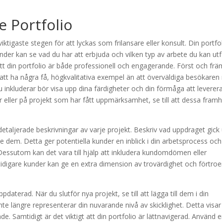
 Portfolio
ktigaste stegen för att lyckas som frilansare eller konsult. Din portfo
under kan se vad du har att erbjuda och vilken typ av arbete du kan utf
att din portfolio är både professionell och engagerande. Först och frä
e att ha några få, högkvalitativa exempel än att överväldiga besökare
inkluderar bör visa upp dina färdigheter och din förmåga att leverer
 eller på projekt som har fått uppmärksamhet, se till att dessa fram
a detaljerade beskrivningar av varje projekt. Beskriv vad uppdraget gick
e dem. Detta ger potentiella kunder en inblick i din arbetsprocess och
 Dessutom kan det vara till hjälp att inkludera kundomdömen eller
digare kunder kan ge en extra dimension av trovärdighet och förtro
pdaterad. När du slutför nya projekt, se till att lägga till dem i din
te längre representerar din nuvarande nivå av skicklighet. Detta visar
e. Samtidigt är det viktigt att din portfolio är lättnavigerad. Använd 