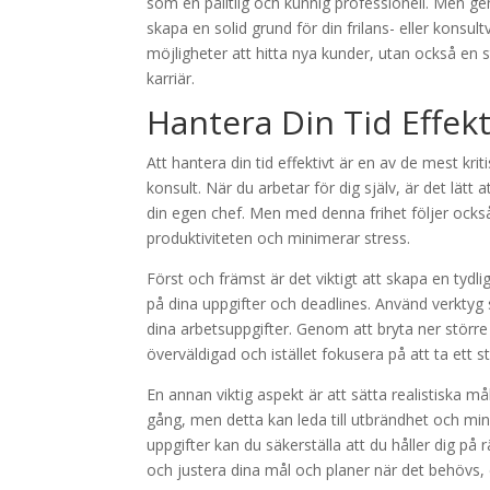
som en pålitlig och kunnig professionell. Men g
skapa en solid grund för din frilans- eller konsul
möjligheter att hitta nya kunder, utan också en
karriär.
Hantera Din Tid Effekt
Att hantera din tid effektivt är en av de mest kr
konsult. När du arbetar för dig själv, är det lätt
din egen chef. Men med denna frihet följer också
produktiviteten och minimerar stress.
Först och främst är det viktigt att skapa en tydlig
på dina uppgifter och deadlines. Använd verktyg 
dina arbetsuppgifter. Genom att bryta ner större
överväldigad och istället fokusera på att ta ett st
En annan viktig aspekt är att sätta realistiska må
gång, men detta kan leda till utbrändhet och min
uppgifter kan du säkerställa att du håller dig på r
och justera dina mål och planer när det behövs,