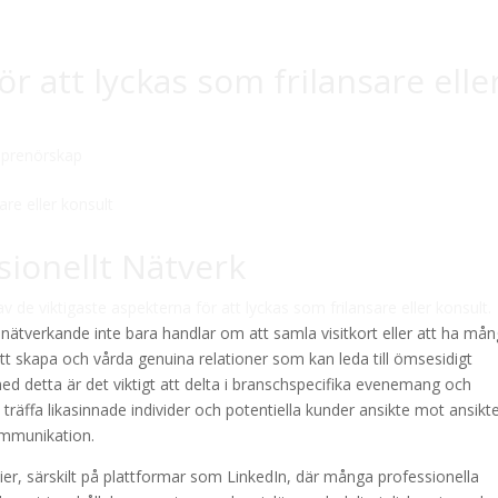
r att lyckas som frilansare elle
eprenörskap
sionellt Nätverk
av de viktigaste aspekterna för att lyckas som frilansare eller konsult.
 nätverkande inte bara handlar om att samla visitkort eller att ha må
tt skapa och vårda genuina relationer som kan leda till ömsesidigt
d detta är det viktigt att delta i branschspecifika evenemang och
t träffa likasinnade individer och potentiella kunder ansikte mot ansikt
kommunikation.
edier, särskilt på plattformar som LinkedIn, där många professionella