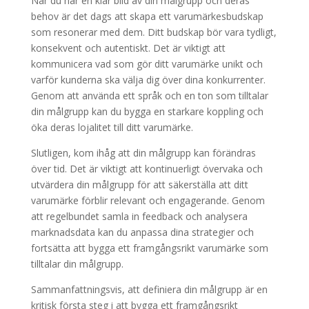
När du har en klar bild av din målgrupp och deras
behov är det dags att skapa ett varumärkesbudskap
som resonerar med dem. Ditt budskap bör vara tydligt,
konsekvent och autentiskt. Det är viktigt att
kommunicera vad som gör ditt varumärke unikt och
varför kunderna ska välja dig över dina konkurrenter.
Genom att använda ett språk och en ton som tilltalar
din målgrupp kan du bygga en starkare koppling och
öka deras lojalitet till ditt varumärke.
Slutligen, kom ihåg att din målgrupp kan förändras
över tid. Det är viktigt att kontinuerligt övervaka och
utvärdera din målgrupp för att säkerställa att ditt
varumärke förblir relevant och engagerande. Genom
att regelbundet samla in feedback och analysera
marknadsdata kan du anpassa dina strategier och
fortsätta att bygga ett framgångsrikt varumärke som
tilltalar din målgrupp.
Sammanfattningsvis, att definiera din målgrupp är en
kritisk första steg i att bygga ett framgångsrikt