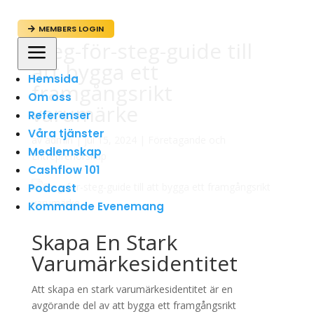
MEMBERS LOGIN

Steg-för-steg-guide till
a
att bygga ett
Hemsida
framgångsrikt
Om oss
varumärke
Referenser
Våra tjänster
av
admin
|
jul 15, 2024
|
Företagande och
Medlemskap
Entreprenörskap
Cashflow 101
Podcast
Kommande Evenemang
Skapa En Stark
Varumärkesidentitet
Att skapa en stark varumärkesidentitet är en
avgörande del av att bygga ett framgångsrikt