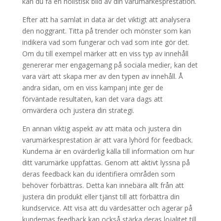
kan du få en holistisk bild av din varumärkesprestation.
Efter att ha samlat in data är det viktigt att analysera
den noggrant. Titta på trender och mönster som kan
indikera vad som fungerar och vad som inte gör det.
Om du till exempel märker att en viss typ av innehåll
genererar mer engagemang på sociala medier, kan det
vara värt att skapa mer av den typen av innehåll. Å
andra sidan, om en viss kampanj inte ger de
förväntade resultaten, kan det vara dags att
omvärdera och justera din strategi.
En annan viktig aspekt av att mäta och justera din
varumärkesprestation är att vara lyhörd för feedback.
Kunderna är en ovärderlig källa till information om hur
ditt varumärke uppfattas. Genom att aktivt lyssna på
deras feedback kan du identifiera områden som
behöver förbättras. Detta kan innebära allt från att
justera din produkt eller tjänst till att förbättra din
kundservice. Att visa att du värdesätter och agerar på
kundernas feedback kan också stärka deras lojalitet till