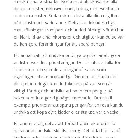
minska dina kostnader. Börja med att skriva ner alla
dina inkomster, inklusive löner, bidrag och eventuella
andra inkomster. Sedan ska du lista alla dina utgifter,
både fasta och varierande. Detta kan inkludera hyra,
mat, räkningar, transport och underhållning. När du har
en klar bild av dina inkomster och utgifter kan du se var
du kan göra förändringar för att spara pengar.
Ett annat sätt att undvika onödiga utgifter är att göra
en lista över dina prioriteringar. Det är lätt att falla för
impulsköp och spendera pengar på saker som
egentligen inte är nödvändiga. Genom att skriva ner
dina prioriteringar kan du fokusera på vad som är
viktigt för dig och undvika att spendera pengar på
saker som inte ger dig något mervärde. Om du till
exempel prioriterar att spara pengar för en resa kan du
undvika att köpa dyra kläder eller äta ute varje vecka.
En annan viktig del av att förbättra din ekonomiska
hälsa är att undvika skuldsättning. Det är lätt att ta på
sig för mycket skulder, särskilt med kreditkort som