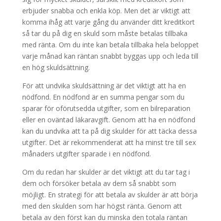
erbjuder snabba och enkla köp. Men det är viktigt att
komma ihåg att varje gång du använder ditt kreditkort
så tar du på dig en skuld som måste betalas tillbaka
med ränta. Om du inte kan betala tillbaka hela beloppet
varje månad kan räntan snabbt byggas upp och leda till
en hög skuldsättning.
För att undvika skuldsättning är det viktigt att ha en
nödfond. En nödfond är en summa pengar som du
sparar för oförutsedda utgifter, som en bilreparation
eller en oväntad läkaravgift. Genom att ha en nödfond
kan du undvika att ta på dig skulder för att täcka dessa
utgifter. Det är rekommenderat att ha minst tre till sex
månaders utgifter sparade i en nödfond.
Om du redan har skulder är det viktigt att du tar tag i
dem och försöker betala av dem så snabbt som
möjligt. En strategi för att betala av skulder är att börja
med den skulden som har högst ränta. Genom att
betala av den först kan du minska den totala räntan