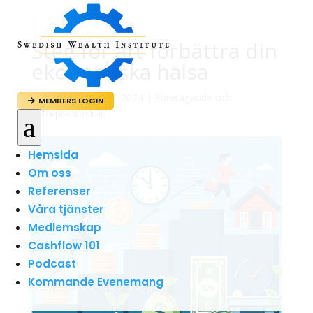
Steg för att förbättra din
ekonomiska hälsa
av
admin
|
maj 26, 2024
|
Företagande och
MEMBERS LOGIN

Entreprenörskap
a
Hemsida
Om oss
Referenser
Våra tjänster
Medlemskap
Cashflow 101
Podcast
Kommande Evenemang