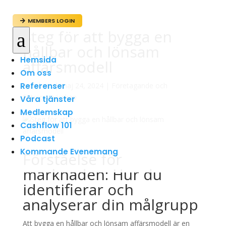
MEMBERS LOGIN

Steg för att bygga en
a
hållbar och lönsam
Hemsida
affärsmodell
Om oss
Referenser
av
admin
|
maj 24, 2024
|
Företagande och
Entreprenörskap
Våra tjänster
Medlemskap
Cashflow 101
Podcast
Kommande Evenemang
Förståelse för
marknaden: Hur du
identifierar och
analyserar din målgrupp
Att bygga en hållbar och lönsam affärsmodell är en