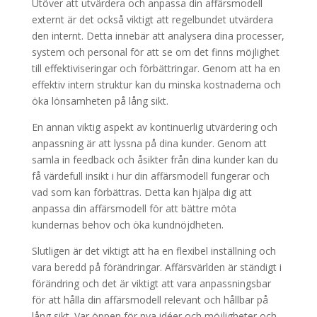
Utöver att utvärdera och anpassa din affärsmodell
externt är det också viktigt att regelbundet utvärdera
den internt. Detta innebär att analysera dina processer,
system och personal för att se om det finns möjlighet
till effektiviseringar och förbättringar. Genom att ha en
effektiv intern struktur kan du minska kostnaderna och
öka lönsamheten på lång sikt.
En annan viktig aspekt av kontinuerlig utvärdering och
anpassning är att lyssna på dina kunder. Genom att
samla in feedback och åsikter från dina kunder kan du
få värdefull insikt i hur din affärsmodell fungerar och
vad som kan förbättras. Detta kan hjälpa dig att
anpassa din affärsmodell för att bättre möta
kundernas behov och öka kundnöjdheten.
Slutligen är det viktigt att ha en flexibel inställning och
vara beredd på förändringar. Affärsvärlden är ständigt i
förändring och det är viktigt att vara anpassningsbar
för att hålla din affärsmodell relevant och hållbar på
lång sikt. Var öppen för nya idéer och möjligheter och