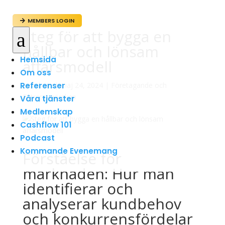
MEMBERS LOGIN

Steg för att bygga en
a
hållbar och lönsam
Hemsida
affärsmodell
Om oss
Referenser
av
admin
|
maj 24, 2024
|
Företagande och
Entreprenörskap
Våra tjänster
Medlemskap
Cashflow 101
Podcast
Kommande Evenemang
Förståelse för
marknaden: Hur man
identifierar och
analyserar kundbehov
och konkurrensfördelar